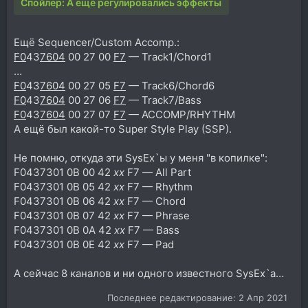
Спойлер:
А ещё регулировались эффекты
Ещё Sequencer/Custom Accomp.:
F0
43
7604
00 27 00
F7
— Track1/Chord1
…
F0
43
7604
00 27 05
F7
— Track6/Chord6
F0
43
7604
00 27 06
F7
— Track7/Bass
F0
43
7604
00 27 07
F7
— ACCOMP/RHYTHM
А ещё был какой-то Super Style Play (SSP).
Не помню, откуда эти SysEx`ы у меня "в копилке":
F0437301 0B 00 42
xx
F7 — All Part
F0437301 0B 05 42
xx
F7 — Rhythm
F0437301 0B 06 42
xx
F7 — Chord
F0437301 0B 07 42
xx
F7 — Phrase
F0437301 0B 0A 42
xx
F7 — Bass
F0437301 0B 0E 42
xx
F7 — Pad
А сейчас 8 каналов и ни одного известного SysEx`а…
Последнее редактирование:
2 Апр 2021