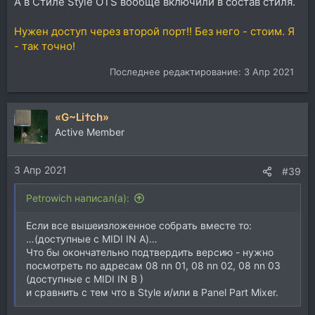
А в Стиле Stylе OTS вообще включили в состав стиля.
Нужен доступ через второй порт!! Без него - стоим. Я
- так точно!
Последнее редактирование:
3 Апр 2021
«G~Li†ch»
Active Member
3 Апр 2021
#39
Petrowich написал(а):
Если все вышеизложенное собрать вместе то:
…(доступные с MIDI IN A)…
Что бы окончательно подтвердить версию - нужно
посмотреть по адресам 08 nn 01, 08 nn 02, 08 nn 03
(доступные с MIDI IN B )
и сравнить с тем что в Style и/или в Panel Part Mixer.