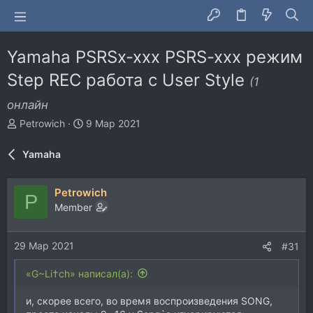
Yamaha PSRSx-xxx PSRS-xxx режим
Step REC работа с User Style
(1
онлайн
А
Д
Petrowich
9 Мар 2021
в
а
т
т
Yamaha
о
а
р
н
т
а
Petrowich
P
е
ч
Member
м
а
ы
л
а
29 Мар 2021
#31
«G~Li†ch» написал(а):
и, скорее всего, во время воспроизведения SONG,