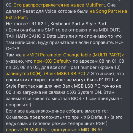
00.
Это распространяется не на все MultiPart.
Она
делает Reset для Voice которые были
на Song Part и на
Extra Part.
Не трогает R1 R2 L , Keyboard Part и Style Part .
( Если она была в SMF то ее отправят и на MIDI OUT).
ТАК НАПИСАНО В Data List или я так понимаю то что
там написано. Буду признателен если поправите. НО-
О-О-!!
Там же
в <MIDI Parameter Change table (MULTI PART)>
указано, что
при <XG Default
> по адресам 08 nn 01, 08
nn 02, 08 nn 03, для всех nn =part number (кроме 10)
запишутся 00(H). (Bank MSB LSB PC)
И Это значит, что
среди этих nn=part number не могут быть R1 R2 L и
Style Part так как для них Bank MSB LSB PC точно не
00
и их загрузка не связана с XG System ON. Этим
занимается какая то местная BIOS - ( сам придумал -
поправьте )
Если все вышеизложенное собрать вместе то:
Осмелюсь предположить что при <XG Default> (а это
ведь самый типовой режим теперешних PSR )
первые 16 Multi Part (доступные с MIDI IN A)