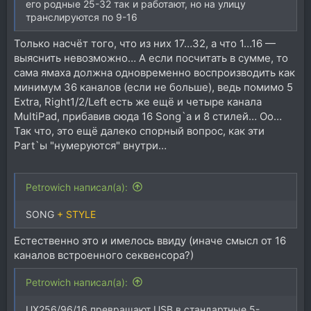
его родные 25-32 так и работают, но на улицу
транслируются по 9-16
Только насчёт того, что из них 17…32, а что 1…16 —
выяснить невозможно… А если посчитать в сумме, то
сама ямаха должна одновременно воспроизводить как
минимум 36 каналов (если не больше), ведь помимо 5
Extra, Right1/2/Left есть же ещё и четыре канала
MultiPad, прибавив сюда 16 Song`а и 8 стилей… Оо…
Так что, это ещё далеко спорный вопрос, как эти
Part`ы "нумеруются" внутри…
Petrowich написал(а):
SONG
+ STYLE
Естественно это и имелось ввиду (иначе смысл от 16
каналов встроенного секвенсора?)
Petrowich написал(а):
UX256/96/16 превращают USB в стандартные 5-