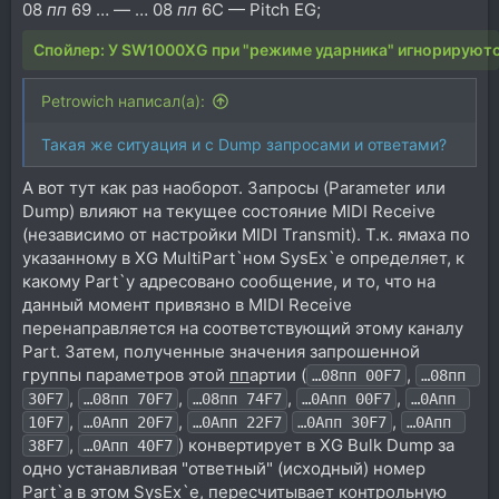
08
пп
69 … — … 08
пп
6C — Pitch EG;
Спойлер:
У SW1000XG при "режиме ударника" игнорируютс
Petrowich написал(а):
Такая же ситуация и с Dump запросами и ответами?
А вот тут как раз наоборот. Запросы (Parameter или
Dump) влияют на текущее состояние MIDI Receive
(независимо от настройки MIDI Transmit). Т.к. ямаха по
указанному в XG MultiPart`ном SysEx`е определяет, к
какому Part`у адресовано сообщение, и то, что на
данный момент привязно в MIDI Receive
перенаправляется на соответствующий этому каналу
Part. Затем, полученные значения запрошенной
группы параметров этой
пп
артии (
,
…08пп 00F7
…08пп 
,
,
,
,
30F7
…08пп 70F7
…08пп 74F7
…0Aпп 00F7
…0Aпп 
,
,
,
10F7
…0Aпп 20F7
…0Aпп 22F7
…0Aпп 30F7
…0Aпп 
,
) конвертирует в XG Bulk Dump за
38F7
…0Aпп 40F7
одно устанавливая "ответный" (исходный) номер
Part`а в этом SysEx`е, пересчитывает контрольную