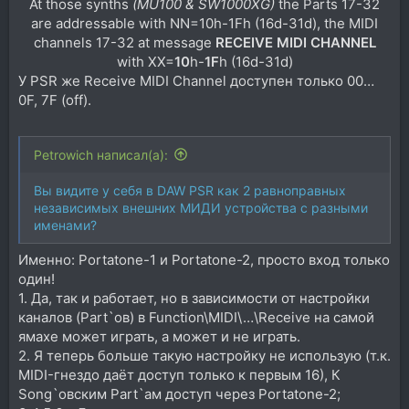
At those synths
(MU100 & SW1000XG)
the Parts 17-32
are addressable with NN=10h-1Fh (16d-31d), the MIDI
channels 17-32 at message
RECEIVE MIDI CHANNEL
with XX=
10
h-
1F
h (16d-31d)​
У PSR же Receive MIDI Channel доступен только 00…
0F, 7F (off).
Petrowich написал(а):
Вы видите у cебя в DAW PSR как 2 равноправных
независимых внешних МИДИ устройства с разными
именами?
Именно: Portatone-1 и Portatone-2, просто вход только
один!
1. Да, так и работает, но в зависимости от настройки
каналов (Part`ов) в Function\MIDI\…\Receive на самой
ямахе может играть, а может и не играть.
2. Я теперь больше такую настройку не использую (т.к.
MIDI-гнездо даёт доступ только к первым 16), К
Song`овским Part`ам доступ через Portatone-2;