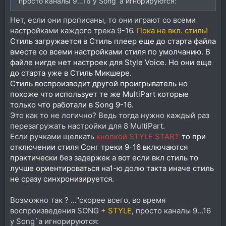
просто каналы 9…16 у Song`а игнорируются:
Нет, если они прописаны, то они играют со всеми
настройками каждого трека 9-16.
Пока не вкл. стиль!
Стиль загружается в Стиль плеер еще до старта файла
вместе со всеми настройками стиля по умолчанию. В
файле нигде нет настроек для Style Voice. Но они еще
до старта уже в Стиль Микшере.
Стиль воспроизводит другой проигрыватель но
похоже что использует те же MultiPart которые
только что работали в Song 9-16.
Это как то не логично? Ведь тогда нужно каждый раз
перезагружать настройки для 8 MultiPart.
Если ручками щелкать
кнопкой STYLE START
то при
отключении стиля Сонг треки 9-16 включаются
практически без задержек а вот если вкл стиль то
лучше ориентироваться на1-ю долю такта иначе стиль
не сразу синхронизируется.
Возможно так ? ..."скорее всего, во время
воспроизведения SONG
+ STYLE
, просто каналы 9…16
у Song`а игнорируются: