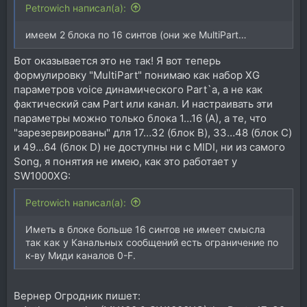
Petrowich написал(а):
имеем 2 блока по 16 синтов (они же MultiPart…
Вот оказывается это не так! Я вот теперь
формулировку "MultiPart" понимаю как набор XG
параметров voice динамического Part`а, а не как
фактический сам Part или канал. И настраивать эти
параметры можно только блока 1…16 (А), а те, что
"зарезервированы" для 17…32 (блок B), 33…48 (блок C)
и 49…64 (блок D) не доступны ни с MIDI, ни из самого
Song, я понятия не имею, как это работает у
SW1000XG:
Petrowich написал(а):
Иметь в блоке больше 16 синтов не имеет смысла
так как у Канальных сообщений есть ограничение по
к-ву Миди каналов 0-F.
Вернер Огродник пишет: