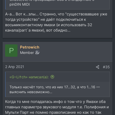
pinDIN MIDI
А-а… Вот к…злы… Странно, что "существовавшее уже
тогда устройство" не даёт подключиться к
восьмиконтактному ямахи (и использовать 32
канала/part`а ямахи), вот обидно…
Petrowich
P
Member
2 Апр 2021
#35
«G~Li†ch» написал(а):
Только насчёт того, что из них 17…32, а что 1…16 —
выяснить невозможно…
Когда то мне попадалась инфо о том что у Ямахи оба
главных параметра звукового модуля т.е. Полифония и
Мульти Парт не помню правописание но как то так