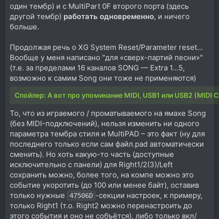
один тембр) и с MultiPart 0F второго порта (здесь
другой тембр)
работать одновременно
, и ничего
больше.
Продолжая речь о XG System Reset/Parameter reset…
Вообще у меня написано "для «сверх-партий песни»"
(т.е. за пределами 16 каналов SONG — Extra 1…5,
возможно к самим Song они тоже не применяются)
Спойлер:
А вот про упоминание MIDI, USB1 или USB2 (MIDI C
То, что из играемого / проматываемого на ямахе Song
(без MIDI-подключений), нельзя изменить ни одного
параметра тембра стиля и MultiPAD – это факт (ну для
последнего только если сам файл.pad автоматически
сменить). Но хоть какую-то часть (доступные
исключительно с панели) для Right1/2(3)/Left
сохранить можно, более того, на компе можно это
событие укоротить (до 100 или менее байт), оставив
только нужные
-cекции настроек, к примеру,
47506D
только Right1 (т.о. Right2 можно перенастроить до
этого события и оно не собъётся), либо только вкл/