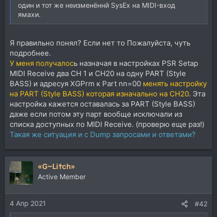
один и тот же неизменённй SysEx на MIDI-вход
ямахи.
Я правильно понял? Если нет то Пожалуйста, чуть
подробнее.
У меня получалос
ь назначая в настройках PSR Setap
MIDI Receive два CH 1 и СH20 на одну PART (Style
BASS) и адресуя XGPrm к Part nn=00
менять настройку
на PART (Style BASS) которая изначально на CH20
. Эта
настройка кажется оставалась за PART (Style BASS)
даже если потом эту парт вообще исключали из
списка доступных по MIDI Receive. (проверю еще раз!)
Такая же ситуация и с Dump запросами и ответами?
«G~Li†ch»
Active Member
4 Апр 2021
#42