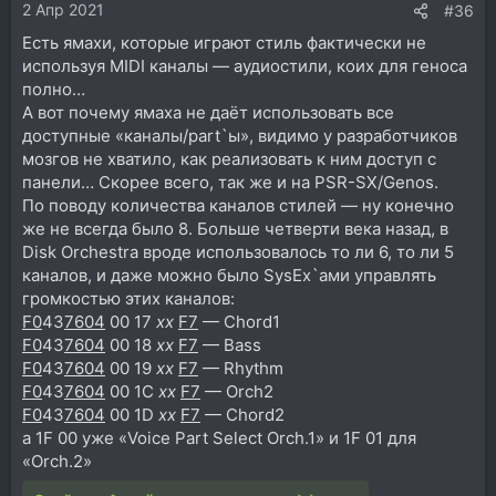
2 Апр 2021
:
#36
Есть ямахи, которые играют стиль фактически не
используя MIDI каналы — аудиостили, коих для геноса
полно…
А вот почему ямаха не даёт использовать все
доступные «каналы/part`ы», видимо у разработчиков
мозгов не хватило, как реализовать к ним доступ с
панели… Скорее всего, так же и на PSR-SX/Genos.
По поводу количества каналов стилей — ну конечно
же не всегда было 8. Больше четверти века назад, в
Disk Orchestra вроде использовалось то ли 6, то ли 5
каналов, и даже можно было SysEx`ами управлять
громкостью этих каналов:
F0
43
7604
00 17
xx
F7
— Chord1
F0
43
7604
00 18
xx
F7
— Bass
F0
43
7604
00 19
xx
F7
— Rhythm
F0
43
7604
00 1C
xx
F7
— Orch2
F0
43
7604
00 1D
xx
F7
— Chord2
а 1F 00 уже «Voice Part Select Orch.1» и 1F 01 для
«Orch.2»