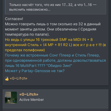
Только насчёт того, что из них 17…32, а что 1…16 —
выяснить невозможно…
Согласен!
Можно говорить лишь о том сколько из 32 в данный
момент заняты делом. Они обезличены ( Средняя
температура по палате).
Но ведь с улицы 16 трековый SMF на MIDI IN + 8
внутренний Стиль + (4 MP + R1 R2 L) все и г р а е т !!! (в
пределах полифонии)
Почему же встроенные Сонг Плеер и Стиль Плеер,
при одновременной работе, должны довольствоваться
лишь 16 MultiPart ???? "Обидно Зин!"
Может у Partay-Genosse не так?
«G~Li†ch»
Р
е
а
«G~Li†ch»
к
ц
Active Member
и
и