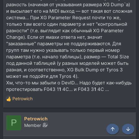
разность
(начиная от указывания размера XG Dump`а)
и высылает его на MIDI выход — вот такая вот сложная
система… При XG Parameter Request почти то же,
только там всего один параметр и нет "контрольной
разности" (т.е. выглядит как обычный XG Parameter
Change). Если от ямахи ответа нет, значит
"заказанные" параметры не поддерживаются. Для
групп там нужно указывать только первый номер
параметра (т.е. начало таблицы), размер — Total Size
под данной таблицей (у разных моделей может быть
разная, и соответственно, XG Bulk Dump от Tyros 3
может не подойти для Tyros 4).
Хм, что-то мы забыли о DevID… Надо будет как-нибудь
протестировать F043 1
1
4C… и F043 3
1
4C …
Petrowich
Р
е
а
Petrowich
к
P
ц
Member
и
Сверху
Снизу
и