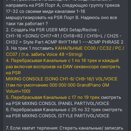
направить на PSR Порт А, следующую группу треков
17-32 со своими миди каналами 1-16
маршрутизировать на PSR Порт B. Надеюсь оно все
таки так работает ?
2. Создать На PSR USER MIDI Setap/Recive :
CH1-16 =SONG/ CH17=R1 / CH18=R2 / CH19=L / CH25 -
CH32 = Style Part ACMP RHYTHM 1 ---ACMP PHRASE 2
3. На трек 1 поставить
КАНАЛЬНЫЕ CC00 / CC32 / PC /
CC07 / (т.е. забить Voice 48 =String)
4. Перебрасывая Канальные с 1 по 16 трек и каждый
раз включая воспроизв на DAW секвенсоре смотреть
на PSR
MIXING CONSOLE (SONG CH1-8/ CH9-16/) V0L/VOICE
(там по-умолчанию 000 000 000 GrandPiano GM
Volum=100)
5. Перебрасывая Канальные с 17 по 19 трек
смотреть
на PSR MIXING CONSOL (PANEL PART)V0L/VOICE
6. Перебрасывая Канальные с 25 по 32 трек смотреть
на PSR MIXING CONSOL (STYLE PART)V0L/VOICE
7. Если хватит терпения: Стереть канальные/ записать