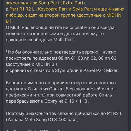
закреплены за Song Part ( Extra Part)
.
а
Part R1 R2 L , Keyboard Part и Style Part и еще 4 каких
либо др. сидят на второй группе (доступные с MIDI IN
B )
О Multi Pad вообще ни где ни слова! Но они всегда
включаются кнопочками и для них почему то
находятся свободные Multi Part.
Что бы окончательно подтвердить версию - нужно
посмотреть по адресам 08 nn 01, 08 nn 02, 08 nn 03
(доступные с MIDI IN B )
и сравнить с тем что в Style и/или в Panel Part Mixer.
Вероятно именно по причине отсутствия простого
доступа к Стилю из Сонга ( без сложностей с порт-
префиксами и т.п.) при совместной работе Стиль
перебрасывают к Сонгу на 9-16 + 1- 8 .
Поэтому и из Сонга так сложно добираться до R1 R2 L
(Yamaha Meta Song OTS 400 байт)