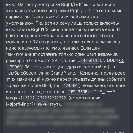
выкл Harmony, не трогая Right/Left`ы. Но вот если
укорачивать сами настройки Right/Left, то остальные
параметры "заполнятся" настройками «по-
умолчанию». Т.е. если я хочу лишь только включть/
выключить Right1/2, мне придётся оставлять ещё 41
байт настроек тембра, иначе они собьются (хотя,
можно и до 32 сократить, т.к. там в основном много
неиспользуемых/по-умолчанию). Если для
"выключения" оставить только один байт (изменив
размер на 01 вместо 2A, т.е. так: …
0D
0001
00
47506D
0E
… —
дальше уже другие настройки
), то
47506D
тембр сбросится на GrandPiano… Конечно, после всех
этих махинаций нужно пересчитывать длины событий
(сразу же после BHd, т.е.
), возможно, что ещё
424864
и до него, т.е. где-то после
("OTS_" — ?
4F54535F
Magic?)
(номер версии —
????
????????????
Major/Minor?)
(тут)…
А если править в
РРРР
«редакторе байтов» (hex-editor), то ещё и размер
самого мета-события, и в добавок ко всему размер
MTrk (дороги), что в самом начале SMF0-файла…