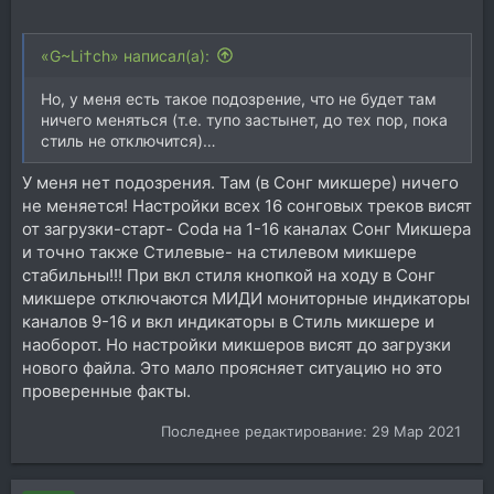
«G~Li†ch» написал(а):
Но, у меня есть такое подозрение, что не будет там
ничего меняться (т.е. тупо застынет, до тех пор, пока
стиль не отключится)…
У меня нет подозрения. Там (в Сонг микшере) ничего
не меняется! Настройки всех 16 сонговых треков висят
от загрузки-старт- Coda на 1-16 каналах Сонг Микшера
и точно также Стилевые- на стилевом микшере
стабильны!!! При вкл стиля кнопкой на ходу в Сонг
микшере отключаются МИДИ мониторные индикаторы
каналов 9-16 и вкл индикаторы в Стиль микшере и
наоборот. Но настройки микшеров висят до загрузки
нового файла. Это мало проясняет ситуацию но это
проверенные факты.
Последнее редактирование:
29 Мар 2021