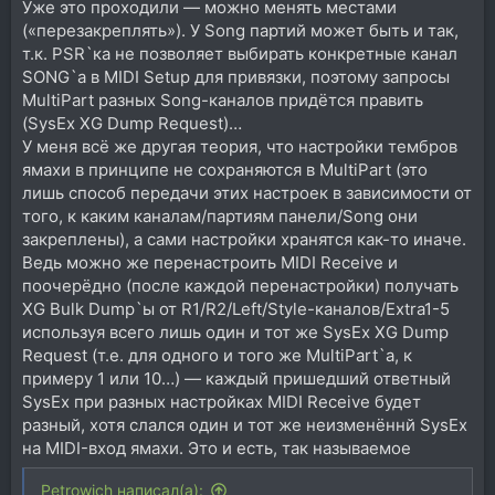
Уже это проходили — можно менять местами
(«перезакреплять»). У Song партий может быть и так,
т.к. PSR`ка не позволяет выбирать конкретные канал
SONG`а в MIDI Setup для привязки, поэтому запросы
MultiPart разных Song-каналов придётся править
(SysEx XG Dump Request)…
У меня всё же другая теория, что настройки тембров
ямахи в принципе не сохраняются в MultiPart (это
лишь способ передачи этих настроек в зависимости от
того, к каким каналам/партиям панели/Song они
закреплены), а сами настройки хранятся как-то иначе.
Ведь можно же перенастроить MIDI Receive и
поочерёдно (после каждой перенастройки) получать
XG Bulk Dump`ы от R1/R2/Left/Style-каналов/Extra1-5
используя всего лишь один и тот же SysEx XG Dump
Request (т.е. для одного и того же MultiPart`а, к
примеру 1 или 10…) — каждый пришедший ответный
SysEx при разных настройках MIDI Receive будет
разный, хотя слался один и тот же неизменённй SysEx
на MIDI-вход ямахи. Это и есть, так называемое
Petrowich написал(а):