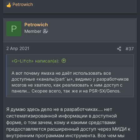
Petrowich
Р
е
а
Petrowich
к
P
ц
Member
и
и
2 Апр 2021
:
#37
«G~Li†ch» написал(а):
А вот почему ямаха не даёт использовать все
доступные «каналы/part`ы», видимо у разработчиков
мозгов не хватило, как реализовать к ним доступ с
панели… Скорее всего, так же и на PSR-SX/Genos.
Я думаю здесь дело не в разработчиках.... нет
систематизированной информации в доступной
форме, о том зачем, кому и какими средствами
предоставляется расширенный доступ через МИДИ к
внутренним программам инструмента. Все чем мы