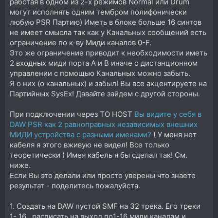
работая в одном из 2-х режимов Normal или Drum
могут исполнять одним тембром полифонически
любую PSR Партию) Иметь в блоке больше 16 синтов
не имеет смысла так как у Канальных сообщений есть
ограничение по к-ву Миди каналов 0-F.
Это же ограничение приводит к необходимости иметь
2 входных миди порта A и B иначе о дистанционном
управлении с помощью Канальных можно забыть.
Я о них (о канальных) и забыл! Вы все акцентируете на
Партийных SysEx! Давайте зайдем с другой стороны.
При подключении через TO HOST
Вы видите у cебя в
DAW PSR как 2 равноправных независимых внешних
МИДИ устройства с разными именами?
( У меня нет
кабеля я этого вживую не видел! Все только
теоретически ) Имея кабель я бы сделал так! См.
ниже.
Если Вы это делали или просто уверены что знаете
результат - поделитесь пожалуйста.
1. Создать на DAW пустой SMF на 32 трека. Его треки
1- 16 , расписать на выход по1-16 миди каналам и