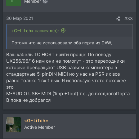
Member
30 Мар 2021
#33
«G~Li†ch» написал(а):
Потому что не использовали оба порта из DAW,
Ваш кабель TO HOST найти проще! По поводу
UX256/96/16 нам они не помогут - это переходники
которые превращают USB разъем компьютера в
стандартные 5-pinDIN MIDI но у нас на PSR их все
равно только 1 вх 1 вых. Я использую чтото похожее
это
M-AUDIO USB- MIDI (1inp +1out) т.е. до входногоПорта
B пока не добрался
«G~Li†ch»
Active Member