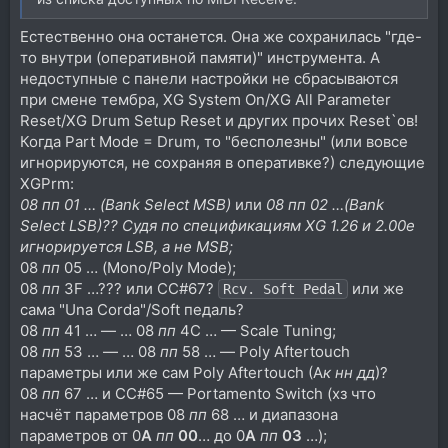
Естественно она останется. Она же сохранилась "где-
то внутри (оперативной памяти)" инструмента. А
недоступные с панели настройки не сбрасываются
при смене тембра, XG System On/XG All Parameter
Reset/XG Drum Setup Reset и других прочих Reset`ов!
Когда Part Mode = Drum, то "бесполезны" (или вовсе
игнорируются, не сохраняя в оперативке?) следующие
XGPrm:
08 пп 01 … (Bank Select MSB)
или
08 пп 02 …(Bank
Select LSB)?? Судя по спецификациям XG 1.26 и 2.00e
игнорируется LSB, а не MSB;
08
пп
05 … (Mono/Poly Mode);
08
пп
3F …??? или CC#67?
или же
Rcv. Soft Pedal
сама "Una Corda"/Soft педаль?
08
пп
41 … — … 08
пп
4C … — Scale Tuning;
08
пп
53 … — … 08
пп
58 … — Poly Aftertouch
параметры или же сам Poly Aftertouch (A
к
нн
дд
)?
08
пп
67 … и CC#65 — Portamento Switch (хз что
насчёт параметров 08
пп
68 … и диапазона
параметров от 0
A
пп
00
… до 0
A
пп
03
…);