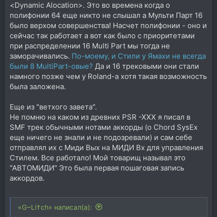
<Dynamic Alocation>. Это во времена когда о
полифонии 64 еще никто не слышал а Мульти Парт 16
было верхом совершенства! Насчет полифонии - оно и
сейчас так работает а вот как было с приоритетами
при распределении 16 Multi Part мы тогда не
заморачивались.
По-моему, и Стили у Ямахи не всегда
были 8 MultiPart-овые?
Да и 16 трековыми они стали
намного позже чем у Roland-а хотя такая возможность
была заложена.
Еще из "ветхого завета".
Не помню на каком из древних PSR -XXX я писал в
SMF трек обычными нотами аккорды (о Chord SysEx
еще ничего не знали и не подозревали) и сам себе
отправлял их с Миди Вых на МИДИ Вх для управления
Стилем. Все работало! Мой товарищ называл это
"АВТОМИДИ" Это была первая пошаговая запись
аккордов.
«G~Li†ch» написал(а):