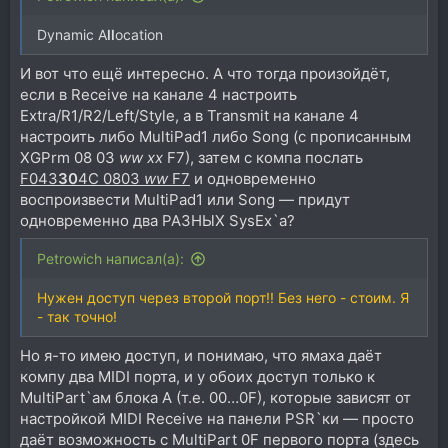
Dynamic A
ll
ocation
И вот что ещё интересно. А что тогда произойдёт,
если в Receive на канале 4 настроить
Extra/R1/R2/Left/Style, а в Transmit на канале 4
настроить либо MultiPad1 либо Song (с прописанным
XGPrm 08 03
ww xx
F7), затем с компа послать
F043
30
4C 0803
ww
F7
и одновременно
воспроизвести MultiPad1 или Song — придут
одновременно два РАЗНЫХ SysEx`а?
Petrowich написал(а):
Нужен доступ через второй порт!! Без него - стоим. Я
- так точно!
Но я-то имею доступ, и понимаю, что ямаха даёт
компу два MIDI порта, и у обоих доступ только к
MultiPart`ам блока A (т.е. 00…0F), которые зависят от
настройкой MIDI Receive на панели PSR`ки — просто
даёт возможность с MultiPart 0F первого порта (здесь