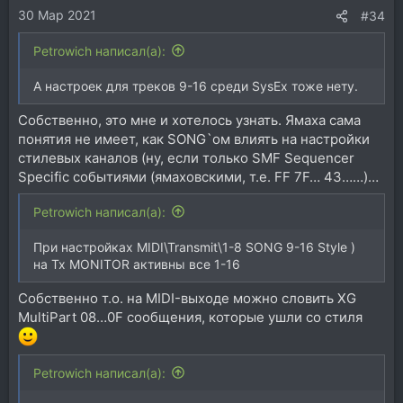
30 Мар 2021
#34
Petrowich написал(а):
А настроек для треков 9-16 среди SysEx тоже нету.
Собственно, это мне и хотелось узнать. Ямаха сама
понятия не имеет, как SONG`ом влиять на настройки
стилевых каналов (ну, если только SMF Sequencer
Specific событиями (ямаховскими, т.е. FF 7F… 43……)…
Petrowich написал(а):
При настройках MIDI\Transmit\1-8 SONG 9-16 Style )
на Tx MONITOR активны все 1-16
Собственно т.о. на MIDI-выходе можно словить XG
MultiPart 08…0F сообщения, которые ушли со стиля
Petrowich написал(а):