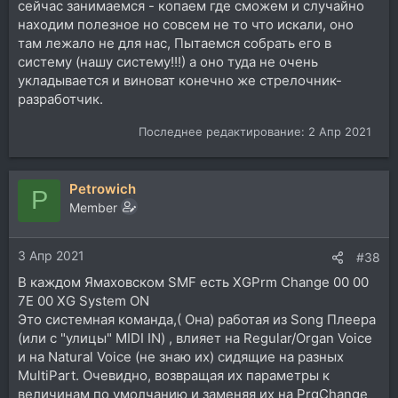
сейчас занимаемся - копаем где сможем и случайно
находим полезное но совсем не то что искали, оно
там лежало не для нас, Пытаемся собрать его в
систему (нашу систему!!!) а оно туда не очень
укладывается и виноват конечно же стрелочник-
разработчик.
Последнее редактирование:
2 Апр 2021
Petrowich
P
Member
3 Апр 2021
#38
В каждом Ямаховском SMF есть XGPrm Change 00 00
7E 00 XG System ON
Это системная команда,( Она) работая из Song Плеера
(или с "улицы" MIDI IN) , влияет на Regular/Organ Voice
и на Natural Voice (не знаю их) сидящие на разных
MultiPart. Очевидно, возвращая их параметры к
величинам по умолчанию и заменяя их на PrgChange