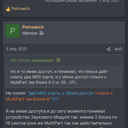
Последнее редактирование:
3 Апр 2021
Petrowich
Р
е
а
Petrowich
к
P
ц
Member
и
и
3 Апр 2021
:
#40
«G~Li†ch» написал(а):
Но я-то имею доступ, и понимаю, что ямаха даёт
компу два MIDI порта, и у обоих доступ только к
MultiPart`ам блока A (т.е. 00…0F),
Не понял:
"два MIDI порта, у обоих доступ
только к
MultiPart`ам блока A"
???
Я не имею доступа и до сего момента понимал
устройство Звукового Модуля так: имеем 2 блока по
16 синтов (они же MultiPart так как действительно