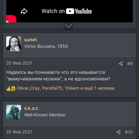
sunet
Victor Buruiana, 1959
20 Фев 2021
#9
Надеюсь вы понимаете что это называется
"вымучиванием музыки", а не вдохновением?
Oliver_Cray
,
Parsifal75
,
Yriisem
и ещё 1 человек
Р
е
а
s.k.a.t.
к
ц
Well-Known Member
и
и
20 Фев 2021
:
#10