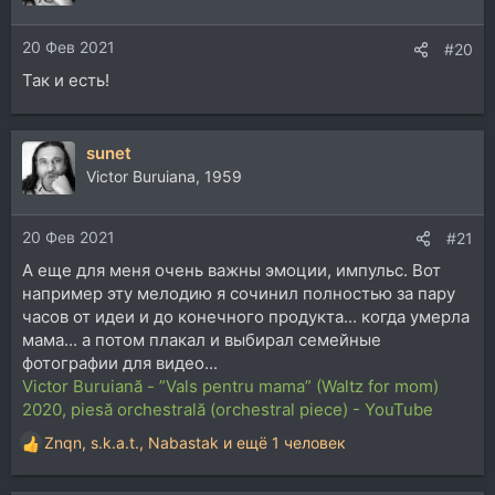
и
и
20 Фев 2021
:
#20
Так и есть!
sunet
Victor Buruiana, 1959
20 Фев 2021
#21
А еще для меня очень важны эмоции, импульс. Вот
например эту мелодию я сочинил полностью за пару
часов от идеи и до конечного продукта... когда умерла
мама... а потом плакал и выбирал семейные
фотографии для видео...
Victor Buruiană - ”Vals pentru mama” (Waltz for mom)
2020, piesă orchestrală (orchestral piece) - YouTube
Znqn
,
s.k.a.t.
,
Nabastak
и ещё 1 человек
Р
е
а