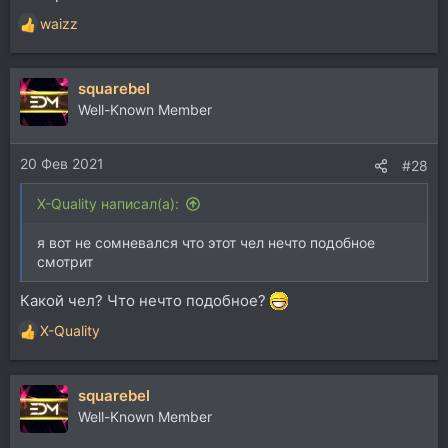
waizz
Р
е
а
squarebel
к
ц
Well-Known Member
и
и
20 Фев 2021
:
#28
X-Quality написал(а):
я вот не сомневался что этот чел нечто подобное
смотрит
Какой чел? Что нечто подобное?
X-Quality
Р
е
а
squarebel
к
ц
Well-Known Member
и