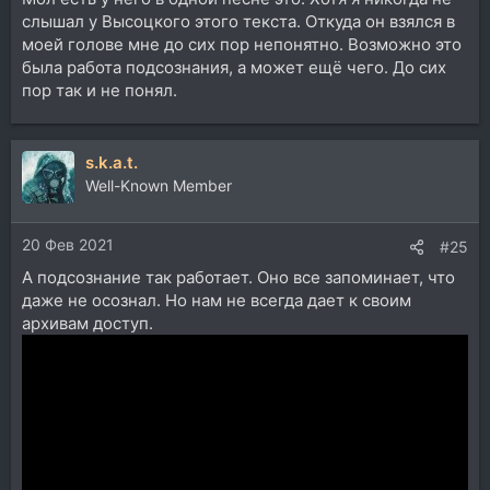
слышал у Высоцкого этого текста. Откуда он взялся в
моей голове мне до сих пор непонятно. Возможно это
была работа подсознания, а может ещё чего. До сих
пор так и не понял.
s.k.a.t.
Well-Known Member
20 Фев 2021
#25
А подсознание так работает. Оно все запоминает, что
даже не осознал. Но нам не всегда дает к своим
архивам доступ.