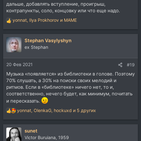
дальше, добавлять вступление, проигрыш,
контрапункты, соло, концовку или что еще надо.
yonnat
,
Ilya Prokhorov
и
MAME
Р
е
а
Stephan Vasylyshyn
к
ц
ex Stephan
и
и
20 Фев 2021
:
#19
Музыка «появляется» из библиотеки в голове. Поэтому
70% слушать, а 30% на поиски своих мелодий и
ритмов. Если в «библиотеке» ничего нет, то и,
соответственно, нечего будет, как минимум, почитать
и пересказать.
yonnat
,
OlenkaG
,
hockuxd
и 5 других
Р
е
а
sunet
к
ц
Victor Buruiana, 1959