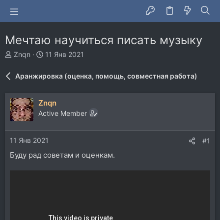
Мечтаю научиться писать музыку
А
Д
Znqn
11 Янв 2021
в
а
т
т
Аранжировка (оценка, помощь, совместная работа)
о
а
р
н
т
а
Znqn
е
ч
Active Member
м
а
ы
л
а
11 Янв 2021
#1
Буду рад советам и оценкам.