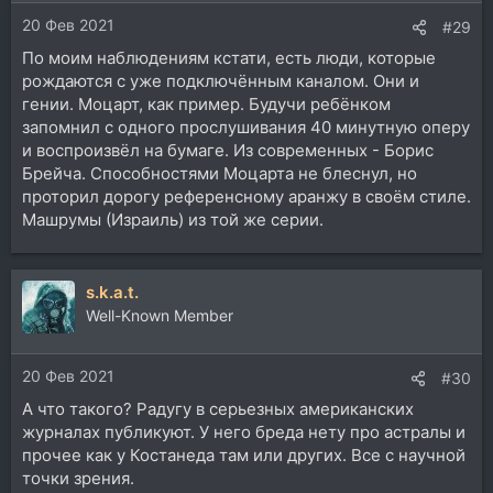
и
20 Фев 2021
:
#29
По моим наблюдениям кстати, есть люди, которые
рождаются с уже подключённым каналом. Они и
гении. Моцарт, как пример. Будучи ребёнком
запомнил с одного прослушивания 40 минутную оперу
и воспроизвёл на бумаге. Из современных - Борис
Брейча. Способностями Моцарта не блеснул, но
проторил дорогу референсному аранжу в своём стиле.
Машрумы (Израиль) из той же серии.
s.k.a.t.
Well-Known Member
20 Фев 2021
#30
А что такого? Радугу в серьезных американских
журналах публикуют. У него бреда нету про астралы и
прочее как у Костанеда там или других. Все с научной
точки зрения.