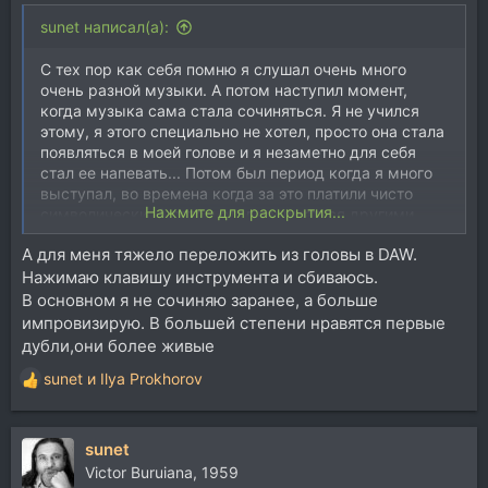
sunet написал(а):
С тех пор как себя помню я слушал очень много
очень разной музыки. А потом наступил момент,
когда музыка сама стала сочиняться. Я не учился
этому, я этого специально не хотел, просто она стала
появляться в моей голове и я незаметно для себя
стал ее напевать... Потом был период когда я много
выступал, во времена когда за это платили чисто
Нажмите для раскрытия...
символически. А потом стал заниматься другими
делами, а музыка продолжала сочиняться. Сейчас я
А для меня тяжело переложить из головы в DAW.
не сочиняю музыку для кого-то, я ее просто
Нажимаю клавишу инструмента и сбиваюсь.
записываю и выкладываю в YouTube, отдаю на радио.
Не для денег, не для славы, а просто потому что не
В основном я не сочиняю заранее, а больше
могу не сочинять и жалко все это потом
импровизирую. В большей степени нравятся первые
выбрасывать...
дубли,они более живые
sunet
и
Ilya Prokhorov
Знаю девушку которая также стала сочинять песни
Р
лет в 13, хорошие песни. Ей посоветовали учиться и
е
она поступила в Консерваторию, учиться правильно
а
сочинять. Больше она ничего не сочинила... Я спросил
sunet
к
ее после многих лет - почему? - Как же можно еще
ц
Victor Buruiana, 1959
что-либо сочинить зная труды стольких великих