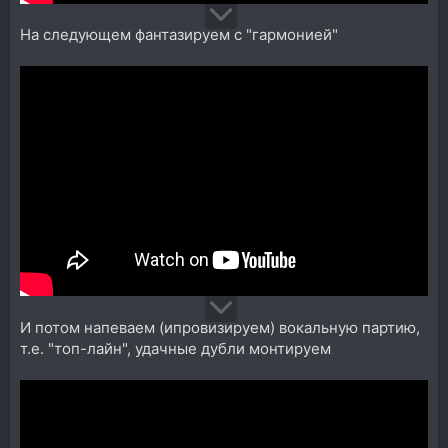
На следующем фантазируем с "гармонией"
И потом напеваем (ипровизируем) вокальную партию,
т.е. "топ-лайн", удачные дубли монтируем