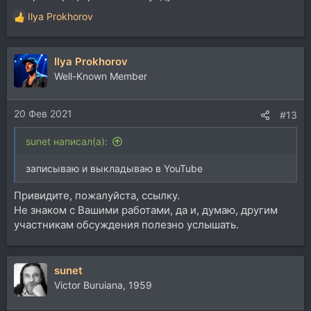
Ilya Prokhorov
Р
е
а
Ilya Prokhorov
к
ц
Well-Known Member
и
и
20 Фев 2021
:
#13
sunet написал(а):
записываю и выкладываю в YouTube
Привидите, пожалуйста, ссылку.
Не знаком с Вашими работами, да и, думаю, другим
участникам обсуждения полезно услышать.
sunet
Victor Buruiana, 1959