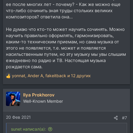
ее после многих лет - почему? - Как же можно еще
что-либо сочинить зная труды стольких великих
композиторов? ответила она...
Не думаю что кто-то может научить сочинять. Можно
научить правильно оформлять, гармонизировать,
каким-то техническим приемам, но сама музыка от
этого не появляется, т.е. может и появляется
насильственным путем, но эту музыку мы увы слышим
ежедневно по радио и ТВ. Настоящая музыка
рождается сама.
yonnat
,
Ander A
,
fakeitback
и 12 других
Р
е
а
Ilya Prokhorov
к
ц
Well-Known Member
и
и
20 Фев 2021
:
#7
sunet написал(а):