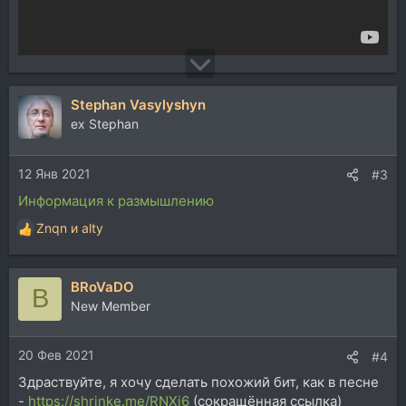
Stephan Vasylyshyn
ex Stephan
12 Янв 2021
#3
Информация к размышлению
Znqn
и
alty
Р
е
а
BRoVaDO
к
B
ц
New Member
и
и
20 Фев 2021
:
#4
Здраствуйте, я хочу сделать похожий бит, как в песне
-
https://shrinke.me/RNXi6
(сокращённая ссылка)