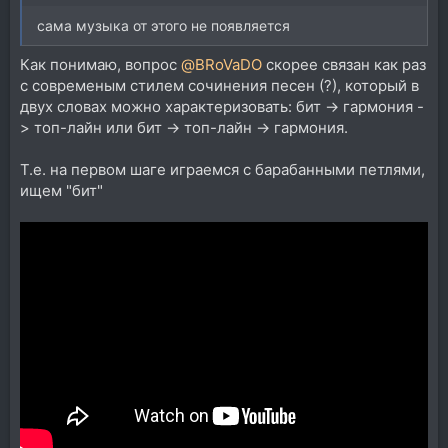
сама музыка от этого не появляется
Как понимаю, вопрос
@BRoVaDO
скорее связан как раз
с современым стилем сочинения песен (?), который в
двух словах можно характеризовать: бит -> гармония -
> топ-лайн или бит -> топ-лайн -> гармония.
Т.е. на первом шаге играемся с барабанными петлями,
ищем "бит"