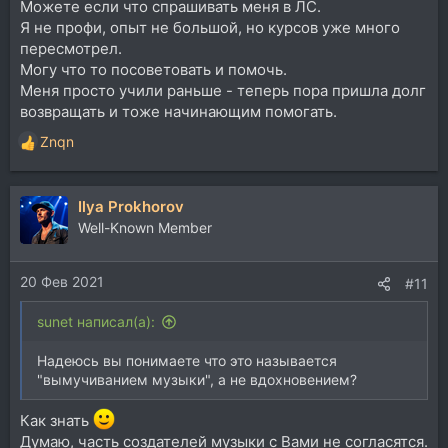
Можете если что спрашивать меня в ЛС.
Я не профи, опыт не большой, но курсов уже много
пересмотрел.
Могу что то посоветовать и помочь.
Меня просто учили раньше - теперь пора пришла долг
возвращать и тоже начинающим помогать.
Znqn
Р
е
а
Ilya Prokhorov
к
ц
Well-Known Member
и
и
20 Фев 2021
:
#11
sunet написал(а):
Надеюсь вы понимаете что это называется
"вымучиванием музыки", а не вдохновением?
Как знать
Думаю, часть создателей музыки с Вами не согласятся.