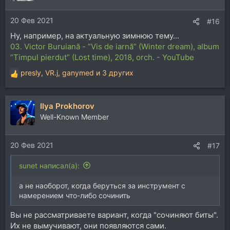
и
композиторов? ответила она...
и
20 Фев 2021
:
#16
Не думаю что кто-то может научить сочинять. Можно
Ну, например, на актуальную зимнюю тему...
научить правильно оформлять, гармонизировать,
03. Victor Buruiană - ”Vis de iarnă” (Winter dream), album
каким-то техническим приемам, но сама музыка от
этого не появляется, т.е. может и появляется
”Timpul pierdut” (Lost time), 2018, orch. - YouTube
насильственным путем, но эту музыку мы увы
presly
,
VR.j
,
ganymed
и 3 других
слышим ежедневно по радио и ТВ. Настоящая
Р
музыка рождается сама.
е
а
Ilya Prokhorov
к
ц
Well-Known Member
и
и
20 Фев 2021
:
#17
sunet написал(а):
а не наоборот, когда беруться за инструмент с
намерением что-либо сочинить
Вы не рассматриваете вариант, когда "сочиняют биты".
Их не вымучивают, они появляются сами.