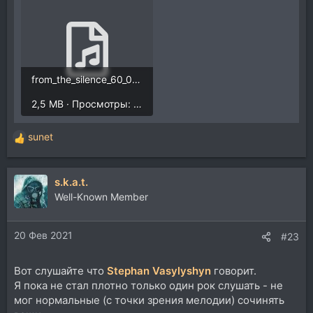
from_the_silence_60_01.mp3
2,5 MB · Просмотры: 2.196
sunet
Р
е
а
s.k.a.t.
к
ц
Well-Known Member
и
и
20 Фев 2021
:
#23
Вот слушайте что
Stephan Vasylyshyn
говорит.
Я пока не стал плотно только один рок слушать - не
мог нормальные (с точки зрения мелодии) сочинять