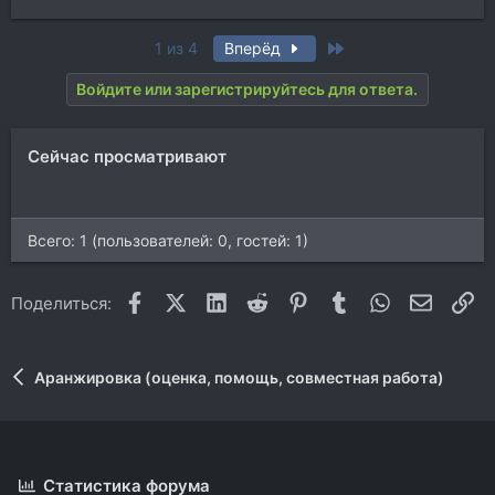
Last
1 из 4
Вперёд
Войдите или зарегистрируйтесь для ответа.
Сейчас просматривают
Всего: 1 (пользователей: 0, гостей: 1)
Facebook
X (Twitter)
LinkedIn
Reddit
Pinterest
Tumblr
WhatsApp
Электр
Сс
Поделиться:
Аранжировка (оценка, помощь, совместная работа)
Статистика форума