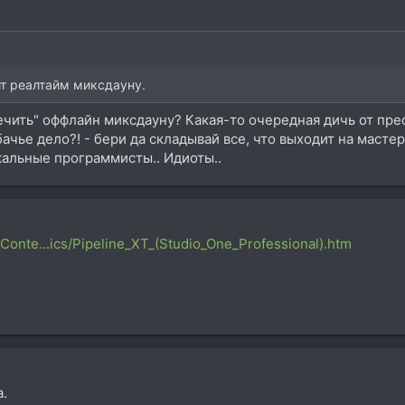
т реалтайм миксдауну.
чить" оффлайн миксдауну? Какая-то очередная дичь от прес
ачье дело?! - бери да складывай все, что выходит на мастер
кальные программисты.. Идиоты..
Conte...ics/Pipeline_XT_(Studio_One_Professional).htm
.