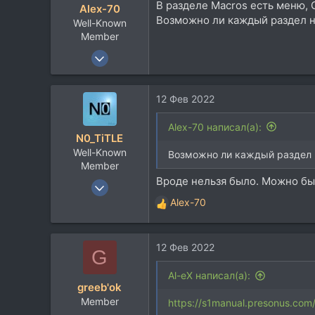
В разделе Macros есть меню, Glo
Alex-70
Возможно ли каждый раздел н
Well-Known
Member
17 Сен 2008
1.556
720
12 Фев 2022
113
56
Alex-70 написал(а):
N0_TiTLE
Germany/Kasachstan
Well-Known
Возможно ли каждый раздел 
Member
Вроде нельзя было. Можно бы
6 Апр 2010
1.422
Alex-70
Р
1.314
е
а
113
12 Фев 2022
к
G
49
ц
Samara
и
Al-eX написал(а):
greeb'ok
и
Member
:
https://s1manual.presonus.com/