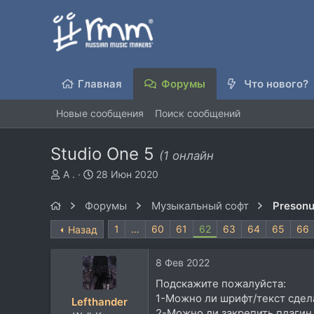
Главная
Форумы
Что нового?
Новые сообщения
Поиск сообщений
Studio One 5
(1 онлайн
А
Д
A .
28 Июн 2020
в
а
т
т
Форумы
Музыкальный софт
Presonu
о
а
р
н
1
…
60
61
62
63
64
65
66
Назад
т
а
е
ч
8 Фев 2022
м
а
ы
л
Подскажите пожалуйста:
а
1-Можно ли шрифт/текст сдел
Lefthander
2-Можно ли закрепить плагин 