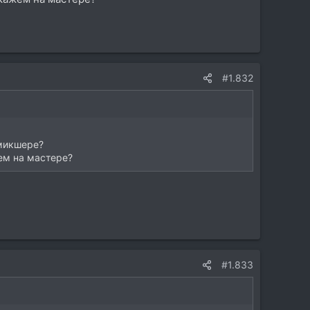
#1.832
 микшере?
ем на мастере?
#1.833