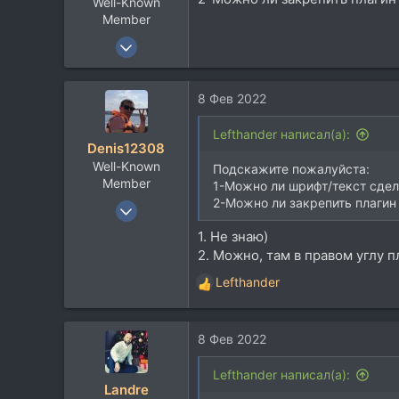
Well-Known
Member
16 Янв 2005
1.310
296
8 Фев 2022
83
Tenochtitlan
Lefthander написал(а):
Denis12308
Well-Known
Подскажите пожалуйста:
Member
1-Можно ли шрифт/текст сдел
2-Можно ли закрепить плагин
6 Июн 2015
7.506
1. Не знаю)
9.317
2. Можно, там в правом углу 
113
Lefthander
Р
Москва
е
а
8 Фев 2022
к
ц
и
Lefthander написал(а):
Landre
и