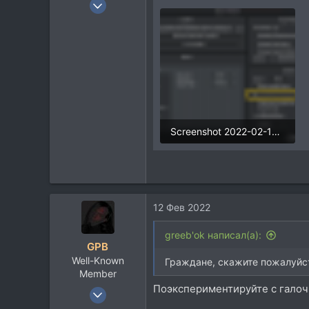
4 Апр 2011
48
5
8
Screenshot 2022-02-12 at 14.16.50.png
232,2 KB · Просмотры: 362
12 Фев 2022
greeb'ok написал(а):
GPB
Well-Known
Граждане, скажите пожалуйст
Member
Поэкспериментируйте с галочк
17 Май 2006
2.006