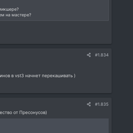
 микшере?
ем на мастере?
#1.834
гинов в vst3 начнет перекашивать )
#1.835
ество от Пресонусов)