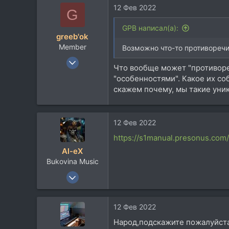
12 Фев 2022
G
GPB написал(а):
greeb'ok
Member
Возможно что-то противоречи
4 Апр 2011
Что вообще может "противоре
48
"особенностями". Какое их соб
5
скажем почему, мы такие уни
8
12 Фев 2022
https://s1manual.presonus.com/
Al-eX
Bukovina Music
17 Мар 2004
1.443
816
12 Фев 2022
113
Народ,подскажите пожалуйста