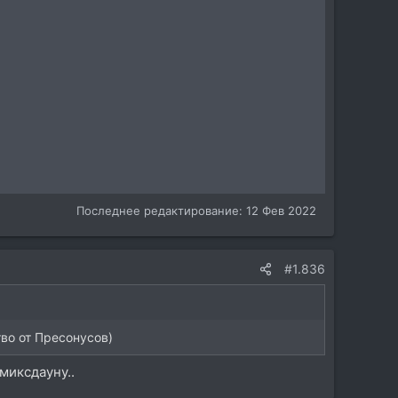
Последнее редактирование:
12 Фев 2022
#1.836
тво от Пресонусов)
миксдауну..