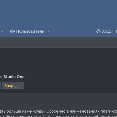
Пользователи
Вход
s Studio One
Вперёд
ать больше как-нибудь? Особенно в наименованиях плагино
чтобы он висел открытым в окне и открыть второй плагин 