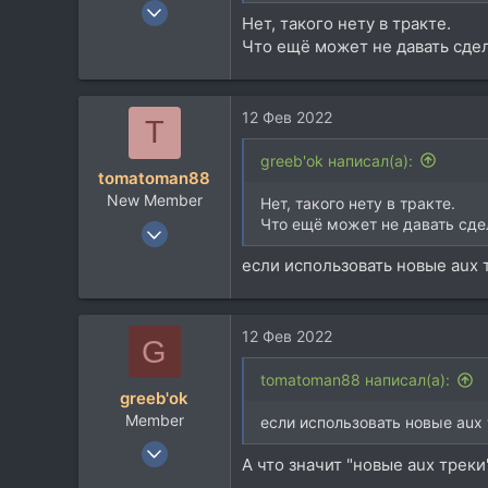
4 Апр 2011
Нет, такого нету в тракте.
48
Что ещё может не давать сдел
5
8
12 Фев 2022
T
greeb'ok написал(а):
tomatoman88
New Member
Нет, такого нету в тракте.
Что ещё может не давать сдел
6 Сен 2016
12
если использовать новые aux 
17
3
12 Фев 2022
38
G
tomatoman88 написал(а):
greeb'ok
Member
если использовать новые aux
4 Апр 2011
А что значит "новые aux треки
48