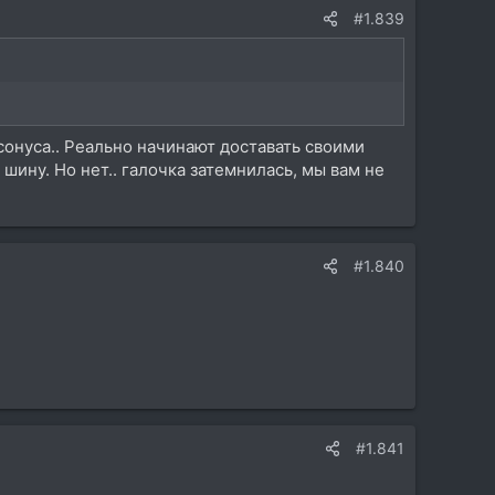
#1.839
онуса.. Реально начинают доставать своими
 шину. Но нет.. галочка затемнилась, мы вам не
#1.840
#1.841