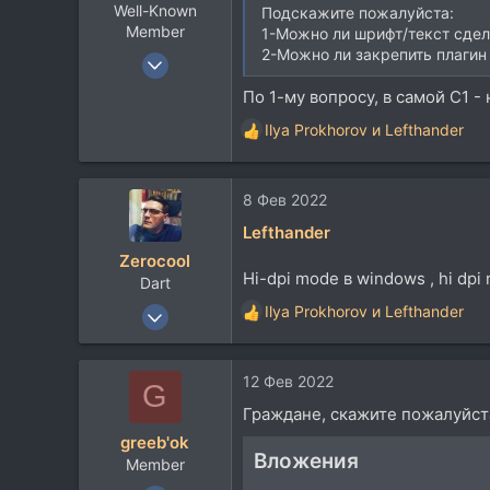
Well-Known
:
Подскажите пожалуйста:
Member
1-Можно ли шрифт/текст сдел
2-Можно ли закрепить плагин
20 Авг 2007
2.337
По 1-му вопросу, в самой С1 -
1.639
Ilya Prokhorov
и
Lefthander
Р
113
е
54
а
Ростов-на-Дону
8 Фев 2022
к
ц
soundcloud.com
Lefthander
и
Zerocool
и
Hi-dpi mode в windows , hi dp
Dart
:
18 Май 2003
Ilya Prokhorov
и
Lefthander
Р
36.530
е
а
37.790
12 Фев 2022
к
G
113
ц
Граждане, скажите пожалуйста
48
и
greeb'ok
и
Belgorod
Вложения
Member
: