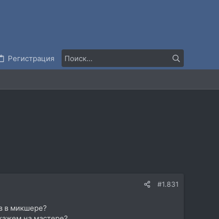
Регистрация
#1.831
в в микшере?
скажем на мастере?