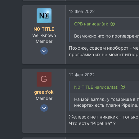
739
12 Фев 2022
113
44
GPB написал(а):
N0_TiTLE
Well-Known
Возможно что-то противоречи
Member
Похоже, совсем наоборот - че
6 Апр 2010
программа их не может игнори
1.422
1.314
113
12 Фев 2022
G
49
N0_TiTLE написал(а):
Samara
greeb'ok
Member
На мой взгляд, у товарища в
инсертах есть плагин Pipeline.
4 Апр 2011
48
Железок нет никаких - только
5
Что есть "Pipeline" ?
8