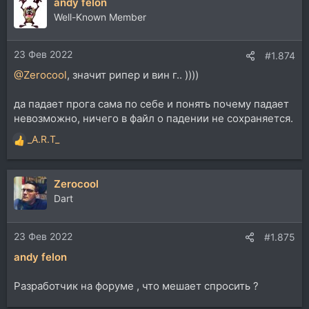
andy felon
к
ц
Well-Known Member
и
и
23 Фев 2022
:
#1.874
@Zerocool
, значит рипер и вин г.. ))))
да падает прога сама по себе и понять почему падает
невозможно, ничего в файл о падении не сохраняется.
_A.R.T_
Р
е
а
Zerocool
к
ц
Dart
и
и
23 Фев 2022
:
#1.875
andy felon
Разработчик на форуме , что мешает спросить ?