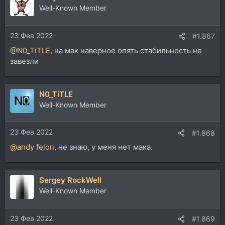
ц
Well-Known Member
и
и
23 Фев 2022
:
#1.867
@N0_TiTLE
, на мак наверное опять стабильность не
завезли
N0_TiTLE
Well-Known Member
23 Фев 2022
#1.868
@andy felon
, не знаю, у меня нет мака.
Sergey RockWell
Well-Known Member
23 Фев 2022
#1.869