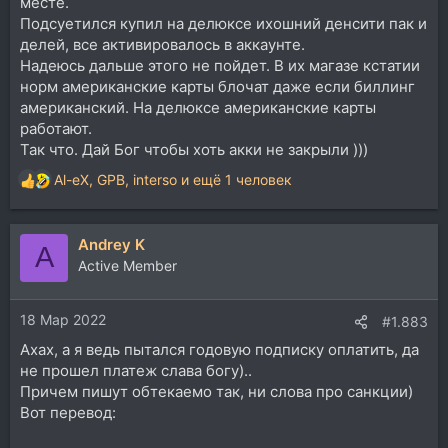
месте.
Подсуетился купил на делюксе ихошний денсити пак и
делей, все активировалось в аккаунте.
Надеюсь дальше этого не пойдет. В их магазе кстатии
норм американские карты блочат даже если биллинг
американский. На делюксе американские карты
работают.
Так что. Дай Бог чтобы хоть акки не закрыли )))
Al-eX
,
GPB
,
interso
и ещё 1 человек
Р
е
а
Andrey K
к
A
ц
Active Member
и
и
18 Мар 2022
:
#1.883
Ахах, а я ведь пытался годовую подписку оплатить, да
не прошел платеж слава богу)..
Причем пишут обтекаемо так, ни слова про санкции)
Вот перевод: