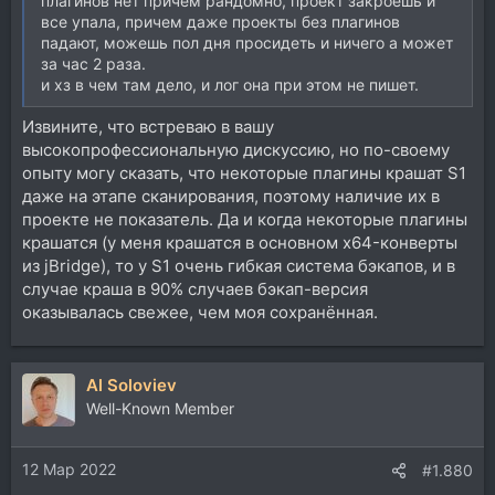
плагинов нет причем рандомно, проект закроешь и
все упала, причем даже проекты без плагинов
падают, можешь пол дня просидеть и ничего а может
за час 2 раза.
и хз в чем там дело, и лог она при этом не пишет.
Извините, что встреваю в вашу
высокопрофессиональную дискуссию, но по-своему
опыту могу сказать, что некоторые плагины крашат S1
даже на этапе сканирования, поэтому наличие их в
проекте не показатель. Да и когда некоторые плагины
крашатся (у меня крашатся в основном x64-конверты
из jBridge), то у S1 очень гибкая система бэкапов, и в
случае краша в 90% случаев бэкап-версия
оказывалась свежее, чем моя сохранённая.
Al Soloviev
Well-Known Member
12 Мар 2022
#1.880