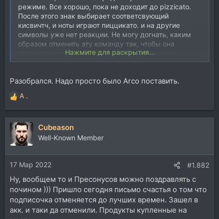
режиме. Все хорошо, пока не доходит до pizzicato.
После этого знак выбирает соответсвующий
кисвичтч, и ноты играют пиццикато. и на другие
символы уже нет реакции. Не могу догнать, каким
образом отменить эту команду так, чтобы она
Нажмите для раскрытия...
переключилась на другие символы, например,
дефолтный sustain. Какие команды использовать?
Разобрался. Надо просто было Arco поставить.
A .
Р
е
а
Cubeason
к
ц
Well-Known Member
и
и
17 Мар 2022
:
#1.882
Ну, вообщем то и Пресонусов можно поздравлять с
почином ))) Пришло сегодня письмо счастья о том что
подписочка отменяется до лучших времен. Зашел в
акк. и таки да отменили. Продукты купленные на