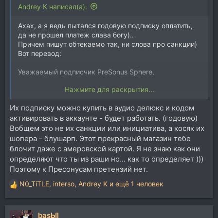
Andrey K написал(а):
Ахах, а я ведь пытался годовую подписку оплатить,
да не прошел платеж слава богу)..
Причем пишут обтекаемо так, ни слова про санкции)
Вот перевод:
Уважаемый подписчик PreSonus Sphere,
Нажмите для раскрытия...
Ваша цифровая служба Presonus Sphere будет
Их подписку можно купить в аудио делюкс и кодом
приостановлена со следующей даты продления
активировать в аккаунте - будет работать. (годовую)
вашей учетной записи. Если с вас уже была снята
плата за текущий период, вы продолжите получать
Вобщем это не их санкции или инициатива, а косяк их
услугу до следующей даты продления, после чего
шопера - блушарп. Этот прекрасный магазин тебе
услуга прекратится. Если с вас не были сняты
блочит даже с амеровской картой. Я не знаю как они
средства за текущий период, ваше обслуживание
определяют что ты из раши но... как то определяет )))
будет немедленно прекращено, и средства с вашей
Поэтому к Пресонусам претензий нет.
кредитной карты не будут списаны. Мы благодарим
вас за понимание и надеемся, что в самое
N0_TiTLE
,
interso
,
Andrey K
и ещё 1 человек
Р
ближайшее время мы снова сможем возобновить
е
работу.
а
basЫl
к