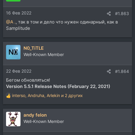
16 Фев 2022
#1.863
@A .
, так в том и дело что нужен одинарный, как в
Samplitude
N0_TiTLE
Well-Known Member
22 Фев 2022
#1.864
Бегом обновляться!
Version 5.5.1 Release Notes (February 22, 2021)
interso
,
Andruha
,
Arlekin
и 2 других
Р
е
а
andy felon
к
ц
Well-Known Member
и
и