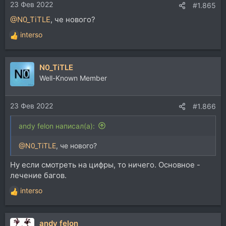
23 Фев 2022
:
#1.865
@N0_TiTLE
, че нового?
interso
Р
е
а
N0_TiTLE
к
ц
Well-Known Member
и
и
23 Фев 2022
:
#1.866
andy felon написал(а):
@N0_TiTLE
, че нового?
Ну если смотреть на цифры, то ничего. Основное -
лечение багов.
interso
Р
е
а
andy felon
к