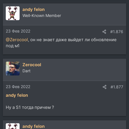
andy felon
Well-Known Member
23 Фев 2022
#1.876
@Zerocool
, он не знает даже выйдет ли обновление
под м1
Zerocool
Dart
23 Фев 2022
#1.877
andy felon
Ну а S1 тогда причем ?
andy felon