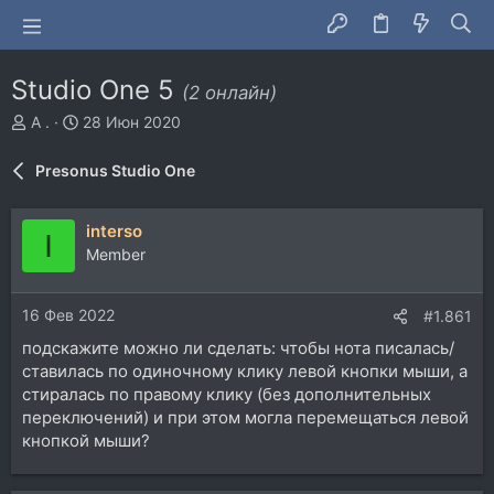
Studio One 5
(2 онлайн)
А
Д
A .
28 Июн 2020
в
а
т
т
Presonus Studio One
о
а
р
н
т
а
interso
I
е
ч
Member
м
а
ы
л
а
16 Фев 2022
#1.861
подскажите можно ли сделать: чтобы нота писалась/
ставилась по одиночному клику левой кнопки мыши, а
стиралась по правому клику (без дополнительных
переключений) и при этом могла перемещаться левой
кнопкой мыши?