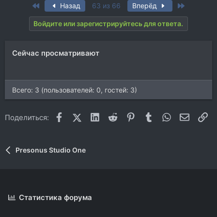
First
Last
Назад
63 из 66
Вперёд
Войдите или зарегистрируйтесь для ответа.
Сейчас просматривают
Всего: 3 (пользователей: 0, гостей: 3)
Facebook
X (Twitter)
LinkedIn
Reddit
Pinterest
Tumblr
WhatsApp
Электр
Сс
Поделиться:
Presonus Studio One
Статистика форума