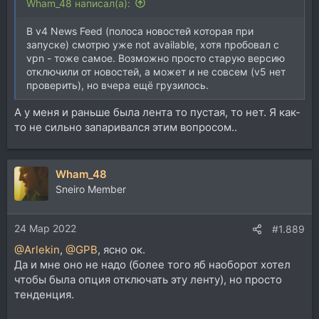
Wham_48 написал(а):
В v4 News Feed (полоса новостей которая при
запуске) смотрю уже not available, хотя пробовал с
vpn - тоже самое. Возможно просто старую версию
отключили от новостей, а может и не совсем (v5 нет
проверить), но вчера ещё грузилось.
А у меня и раньше была лента то пустая, то нет. Я как-
то не сильно запаривался этим вопросом..
Wham_48
Sneiro Member
24 Мар 2022
#1.889
@Arlekin
,
@GPB
, ясно ок.
Да и мне оно не надо (более того яб наоборот хотел
чтобы была опция отключать эту ленту), но просто
тенденция.