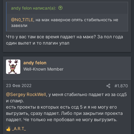
andy felon написал(а):
@N0_TiTLE
, на мак наверное опять стабильность не
завезли
Что у вас там все время падает на маке? За пол года
один вылет и то плагин упал
andy felon
Well-Known Member
23 Фев 2022
#1.870
@Sergey RockWell
, у меня стабильно падает из за ссд5
и спаир.
есть проекты в которых есть ссд 5 и я не могу его
выгрузить, сразу падает. Либо при закрытии проекта
падает. Че только не пробовал не могу выгрузить.
_A.R.T_
Р