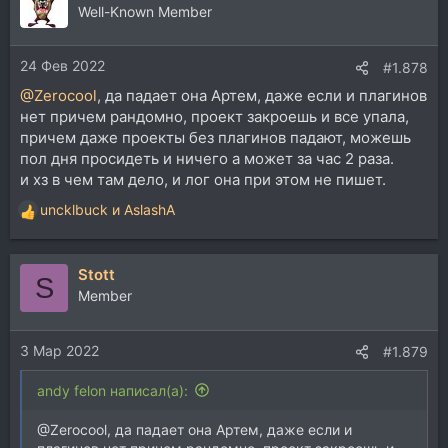
Well-Known Member
24 Фев 2022
#1.878
@Zerocool
, да падает она Артем, даже если и плагинов
нет причем рандомно, проект закроешь и все упала,
причем даже проекты без плагинов падают, можешь
пол дня просидеть и ничего а может за час 2 раза.
и хз в чем там дело, и лог она при этом не пишет.
uncklbuck
и
AslashA
Р
е
а
Stott
к
S
ц
Member
и
и
3 Мар 2022
:
#1.879
andy felon написал(а):
@Zerocool, да падает она Артем, даже если и