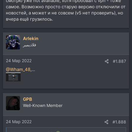
смотрю уже not available, хотя пробовал с vpn - тоже
самое. Возможно просто старую версию отключили от
новостей, а может и не совсем (v5 нет проверить), но
вчера ещё грузилось.
Arlekin
فلاديمير
24 Мар 2022
#1.887
@Wham_48
,...
GPB
Well-Known Member
24 Мар 2022
#1.888