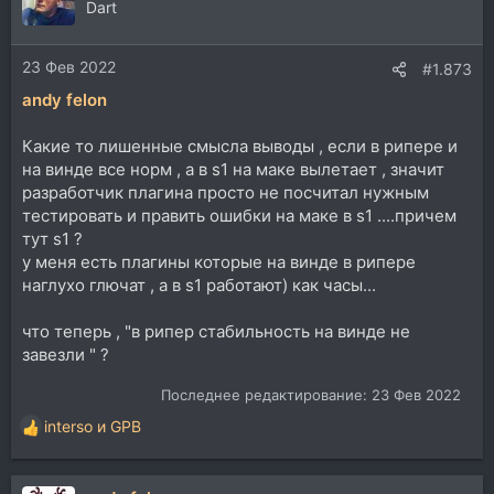
Dart
23 Фев 2022
#1.873
andy felon
Какие то лишенные смысла выводы , если в рипере и
на винде все норм , а в s1 на маке вылетает , значит
разработчик плагина просто не посчитал нужным
тестировать и править ошибки на маке в s1 ....причем
тут s1 ?
у меня есть плагины которые на винде в рипере
наглухо глючат , а в s1 работают) как часы...
что теперь , "в рипер стабильность на винде не
завезли " ?
Последнее редактирование:
23 Фев 2022
interso
и
GPB
Р
е
а