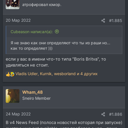
ц
атрофировал юмор.
и
и
20 Мар 2022
:
#1.885
Cubeason написал(а):
Я не знаю как они определяют что ты из раши но...
как то определяет )))
если у вас в имени что-то типа "Boris Britva", то
удивляться не стоит.
Vladis Udler
,
Kurnik
,
wesborland
и 4 других
Р
е
а
Wham_48
к
ц
Sneiro Member
и
и
24 Мар 2022
:
#1.886
В v4 News Feed (полоса новостей которая при запуске)