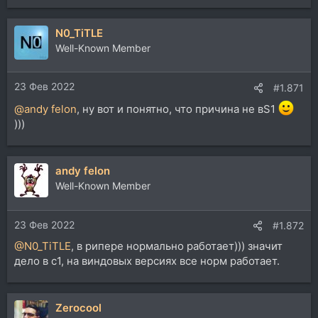
е
а
N0_TiTLE
к
ц
Well-Known Member
и
и
23 Фев 2022
:
#1.871
@andy felon
, ну вот и понятно, что причина не вS1
)))
andy felon
Well-Known Member
23 Фев 2022
#1.872
@N0_TiTLE
, в рипере нормально работает))) значит
дело в с1, на виндовых версиях все норм работает.
Zerocool