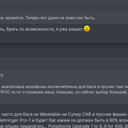
нь нравится. Теперь вот даже не знаю как быть...
ть, брать по возможности, я уже решил
?)
 аналоговые монофоны исключительно для баса и прочих там лид
РОС есть! я понимаю вашу позицию, но сейчас выбор большой, а
то часто для баса ни Wavetable ни Супер САВ и прочие фишк
Behringer Pro-1 и будет бас каким он должен быть в 90% все
опцию предлагать... Polyphonie Upgrade 1 to 4..6 for 400..80