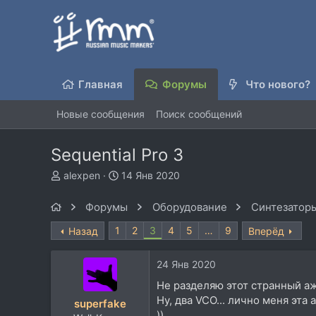
Главная
Форумы
Что нового?
Новые сообщения
Поиск сообщений
Sequential Pro 3
А
Д
alexpen
14 Янв 2020
в
а
т
т
Форумы
Оборудование
Синтезаторы
о
а
р
н
1
2
3
4
5
…
9
Назад
Вперёд
т
а
е
ч
24 Янв 2020
м
а
ы
л
Не разделяю этот странный аж
а
Ну, два VCO... лично меня эта
superfake
))