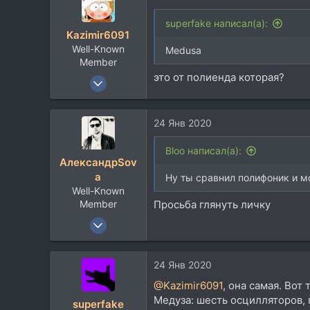
ц
и
superfake написал(а):
Kazimir6091
и
Well-Known
:
Medusa
Member
это от полиенда которая?
1 Дек 2017
3.217
2.959
24 Янв 2020
113
59
Bloo написал(а):
АлександрSov
a
Ну ты сравнил полифоник и м
Well-Known
Member
Просьба глянуть личку
29 Янв 2018
1.232
1.631
24 Янв 2020
113
@Kazimir6091
, она самая. Вот
41
Медуза: шесть осцилляторов,
superfake