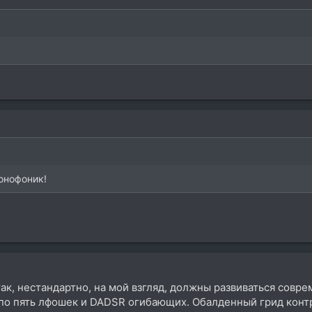
онофоник!
 так, нестандартно, на мой взгляд, должны развиваться соврем
 по пять лфошек и DADSR огибающих. Обалденный грид конт