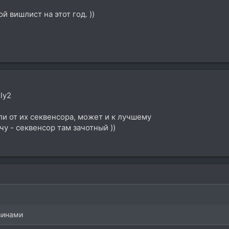
 вишлист на этот год. ))
ly2
ли от их секвенсора, может и к лучшему
у - секвенсор там зачотный ))
винами