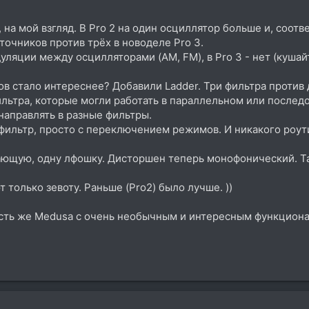
, на мой взгляд. В Pro 2 на один осциллятор больше и, соо
точников против трёх в новоделе Pro 3.
уляции между осцилляторами (AM, FM), в Pro 3 - нет (кушайт
ов стало интереснее? Добавили Ladder. Три фильтра против д
фильтра, которые могли работать в параллельном или после
направлять в разные фильтры.
н фильтр, просто с переключением режимов. И никакого роут
бающую, одну лфошку. Дисторшен теперь монофонический. Т
 только зевоту. Раньше (Pro2) было лучше. ))
сть же Medusa с очень необычным и интересным функционало