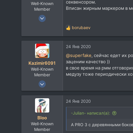
секвенсором.
Well-Known
Вписан жирным маркером в мой
Member
12 Сен 2005
1.633
borubaev
Р
3.149
е
113
а
24 Янв 2020
к
46
ц
Севастополь
@superfake
, сейчас едет их po
и
заценим качество ))
Kazimir6091
и
в свое время на рмм отговори
Well-Known
:
медузу тоже периодически хоч
Member
1 Дек 2017
3.217
2.959
24 Янв 2020
113
59
-Julian- написал(а):
Bloo
Well-Known
А PRO 3 с деревянными боко
Member