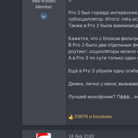
Well-Known
Member
Pro 2 был гораздо интереснее
12 Сен 2005
субосциллятор. Итого: пять ис
1.633
Также в Pro 2 были взаимомод
3.149
Кажется, что с блоком фильтр
113
В Pro 2 было два отдельных 
46
роутинг: осцилляторы можно 
Севастополь
А в Pro 3 по сути только оди
Ещё в Pro 3 убрали одну оги
Демки, лично у меня, вызывают
Лучший монофоник? Пффф... е
03676
и
borubaev
Р
е
а
24 Янв 2020
к