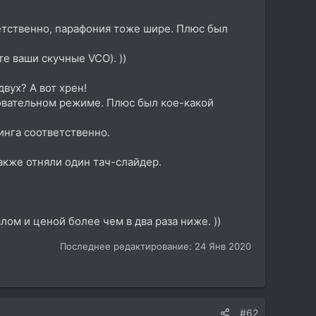
тветственно, парафония тоже шире. Плюс был
е ваши скучные VCO). ))
вух? А вот хрен!
довательном режиме. Плюс был кое-какой
инга соответственно.
акже отняли один тач-слайдер.
м и ценой более чем в два раза ниже. ))
Последнее редактирование:
24 Янв 2020
#62