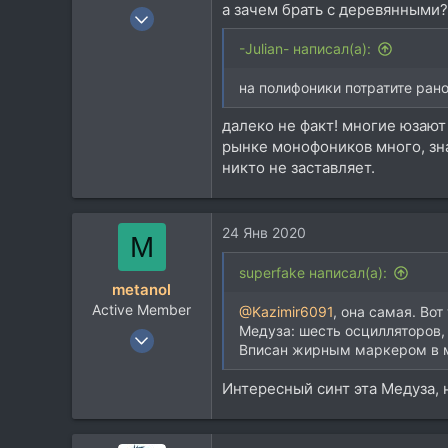
а зачем брать с деревянными?
27 Авг 2007
836
-Julian- написал(а):
801
на полифоники потратите рано
93
далеко не факт! многие юзают
рынке монофоников много, зна
никто не заставляет.
24 Янв 2020
M
superfake написал(а):
metanol
Active Member
@Kazimir6091
, она самая. Вот
Медуза: шесть осцилляторов,
30 Янв 2010
Вписан жирным маркером в мо
109
47
Интересный синт эта Медуза, 
28