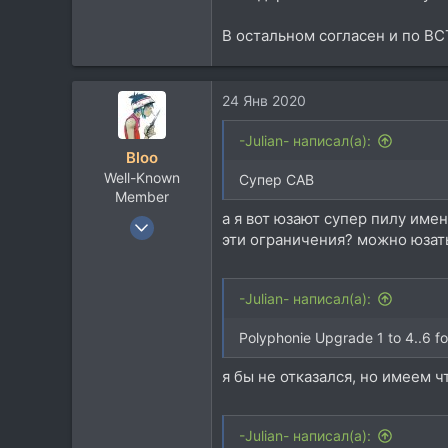
В остальном согласен и по ВС
24 Янв 2020
-Julian- написал(а):
Bloo
Well-Known
Супер САВ
Member
а я вот юзают супер пилу имен
27 Авг 2007
эти ограничения? можно юзать
836
801
93
-Julian- написал(а):
Polyphonie Upgrade 1 to 4..6 f
я бы не отказался, но имеем ч
-Julian- написал(а):