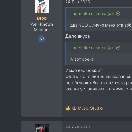
24 Янв 2020
superfake написал(а):
Bloo
Well-Known
два VCO... лично меня эта аб
Member
Дело вкуса.
27 Авг 2007
836
superfake написал(а):
801
А вот хрен!
93
Имхо вас бомбит)
Опять же, я лично высказал с
не обещаю) Вы пытаетесь срав
вас не устраивает, то ничего
KB Music Studio
Р
е
а
24 Янв 2020
к