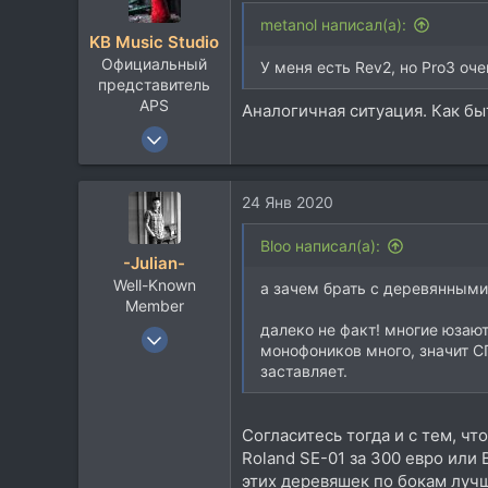
ц
и
metanol написал(а):
KB Music Studio
и
Официальный
:
У меня есть Rev2, но Pro3 оче
представитель
APS
Аналогичная ситуация. Как бы
27 Ноя 2017
2.323
1.262
24 Янв 2020
113
kbmusicstudio.com
Bloo написал(а):
-Julian-
Well-Known
а зачем брать с деревянными
Member
далеко не факт! многие юзают
8 Янв 2012
монофоников много, значит СП
2.609
заставляет.
2.286
113
Согласитесь тогда и с тем, ч
Между Парижем и Москвой
Roland SE-01 за 300 евро или 
www.youtube.com
этих деревяшек по бокам лучше 