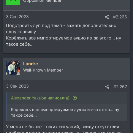
Opposition Member
и
и
3 Сен 2023
:
#2.266
Подстроить луп под темп - зажать дополнительно
одну клавишу.
Корёжить всё импортируемое аудио из-за этого... ну
такое себе...
Landre
Well-Known Member
3 Сен 2023
#2.267
Alexander Yakuba написал(а):
Корёжить всё импортируемое аудио из-за этого... ну
такое себе...
У меня не бывает таких ситуаций, ввиду отсутствия
необходимости импорта таковых. Использую только