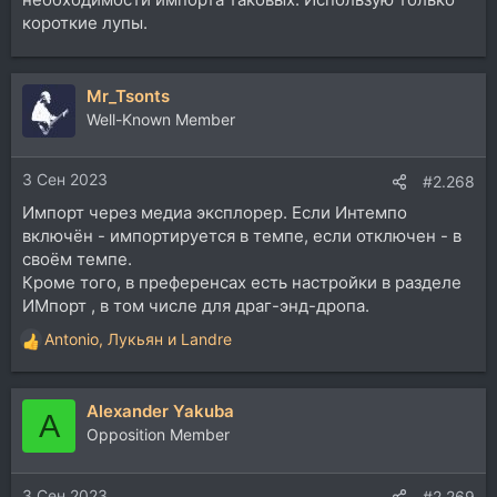
короткие лупы.
Mr_Tsonts
Well-Known Member
3 Сен 2023
#2.268
Импорт через медиа эксплорер. Если Интемпо
включён - импортируется в темпе, если отключен - в
своём темпе.
Кроме того, в преференсах есть настройки в разделе
ИМпорт , в том числе для драг-энд-дропа.
Antonio
,
Лукьян
и
Landre
Р
е
а
Alexander Yakuba
к
A
ц
Opposition Member
и
и
3 Сен 2023
:
#2.269