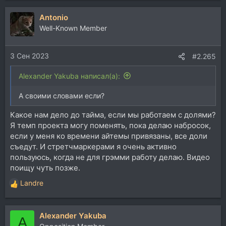
Antonio
Well-Known Member
3 Сен 2023
#2.265
Alexander Yakuba написал(а):
А своими словами если?
Какое нам дело до тайма, если мы работаем с долями?
Я темп проекта могу поменять, пока делаю набросок,
если у меня ко времени айтемы привязаны, все доли
съедут. И стретчмаркерами я очень активно
пользуюсь, когда не для грэмми работу делаю. Видео
поищу чуть позже.
Landre
Р
е
а
Alexander Yakuba
к
A
ц