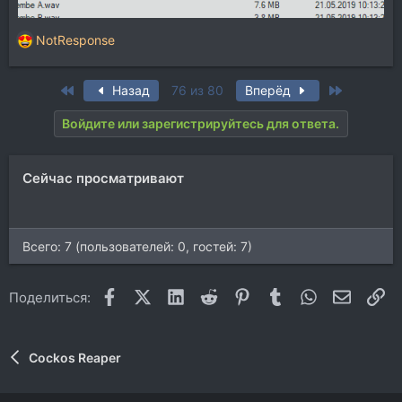
NotResponse
Р
е
а
First
Last
Назад
76 из 80
Вперёд
к
ц
Войдите или зарегистрируйтесь для ответа.
и
и
:
Сейчас просматривают
Всего: 7 (пользователей: 0, гостей: 7)
Facebook
X (Twitter)
LinkedIn
Reddit
Pinterest
Tumblr
WhatsApp
Электр
Сс
Поделиться:
Cockos Reaper