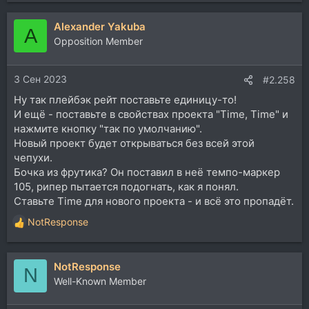
Alexander Yakuba
A
Opposition Member
3 Сен 2023
#2.258
Ну так плейбэк рейт поставьте единицу-то!
И ещё - поставьте в свойствах проекта "Time, Time" и
нажмите кнопку "так по умолчанию".
Новый проект будет открываться без всей этой
чепухи.
Бочка из фрутика? Он поставил в неё темпо-маркер
105, рипер пытается подогнать, как я понял.
Ставьте Time для нового проекта - и всё это пропадёт.
NotResponse
Р
е
а
NotResponse
к
N
ц
Well-Known Member
и
и