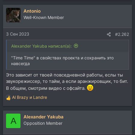
а
Antonio
к
ц
Well-Known Member
и
и
3 Сен 2023
:
#2.262
Alexander Yakuba написал(а):
"Time Time" в свойствах проекта и сохранить это
навсегда
Это зависит от твоей повседневной работы, еслы ты
звукорежиссер, то тайм, а если аранжировщик, то бит.
В общем, смотрим видео с офсайта.
Al Brazy
и
Landre
Р
е
а
Alexander Yakuba
к
A
ц
Opposition Member
и
и