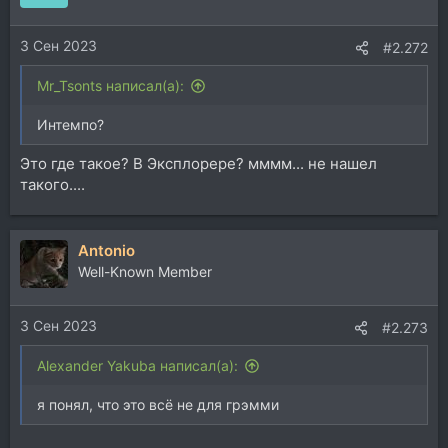
и
и
3 Сен 2023
:
#2.272
Mr_Tsonts написал(а):
Интемпо?
Это где такое? В Эксплорере? мммм... не нашел
такого....
Antonio
Well-Known Member
3 Сен 2023
#2.273
Alexander Yakuba написал(а):
я понял, что это всё не для грэмми