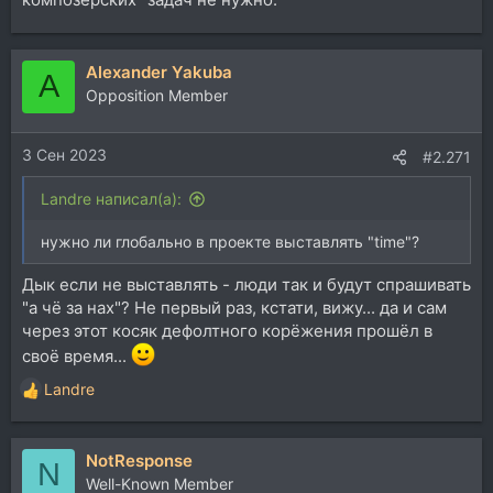
Alexander Yakuba
A
Opposition Member
3 Сен 2023
#2.271
Landre написал(а):
нужно ли глобально в проекте выставлять "time"?
Дык если не выставлять - люди так и будут спрашивать
"а чё за нах"? Не первый раз, кстати, вижу... да и сам
через этот косяк дефолтного корёжения прошёл в
своё время...
Landre
Р
е
а
NotResponse
к
N
ц
Well-Known Member