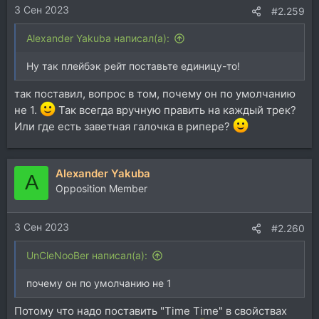
3 Сен 2023
:
#2.259
Alexander Yakuba написал(а):
Ну так плейбэк рейт поставьте единицу-то!
так поставил, вопрос в том, почему он по умолчанию
не 1.
Так всегда вручную править на каждый трек?
Или где есть заветная галочка в рипере?
Alexander Yakuba
A
Opposition Member
3 Сен 2023
#2.260
UnCleNooBer написал(а):
почему он по умолчанию не 1
Потому что надо поставить "Time Time" в свойствах