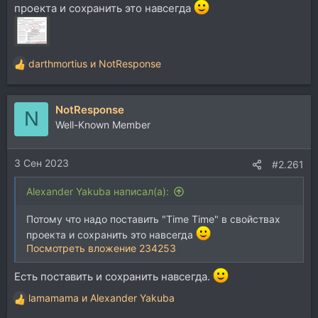
проекта и сохранить это навсегда
darthmortius
и
NotResponse
Р
е
а
NotResponse
к
N
ц
Well-Known Member
и
и
3 Сен 2023
:
#2.261
Alexander Yakuba написал(а):
Потому что надо поставить "Time Time" в свойствах
проекта и сохранить это навсегда
Посмотреть вложение 234253
Есть поставить и сохранить навсегда.
lamamama
и
Alexander Yakuba
Р
е