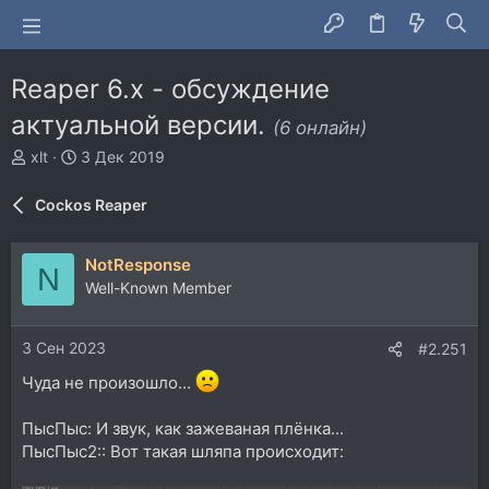
Reaper 6.x - обсуждение
актуальной версии.
(6 онлайн)
А
Д
xlt
3 Дек 2019
в
а
т
т
Cockos Reaper
о
а
р
н
т
а
NotResponse
N
е
ч
Well-Known Member
м
а
ы
л
а
3 Сен 2023
#2.251
Чуда не произошло...
ПысПыс: И звук, как зажеваная плёнка...
ПысПыс2:: Вот такая шляпа происходит: