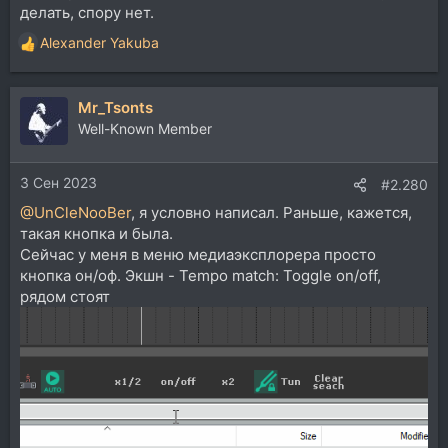
делать, спору нет.
Alexander Yakuba
Р
е
а
Mr_Tsonts
к
ц
Well-Known Member
и
и
3 Сен 2023
:
#2.280
@UnCleNooBer
, я условно написал. Раньше, кажется,
такая кнопка и была.
Сейчас у меня в меню медиаэксплорера просто
кнопка он/оф. Экшн - Tempo match: Toggle on/off,
рядом стоят