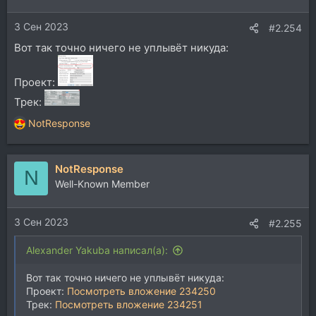
3 Сен 2023
#2.254
Вот так точно ничего не уплывёт никуда:
Проект:
Трек:
NotResponse
Р
е
а
NotResponse
к
N
ц
Well-Known Member
и
и
3 Сен 2023
:
#2.255
Alexander Yakuba написал(а):
Вот так точно ничего не уплывёт никуда:
Проект:
Посмотреть вложение 234250
Трек:
Посмотреть вложение 234251