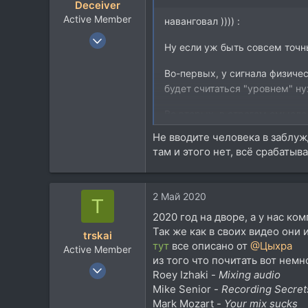
Deceiver
и
Active Member
:
наванговал )))) :
22 Май 2012
Ну если уж быть совсем точн
146
82
Во-первых, у сигнала физичес
будет считаться "уровнем" ну
28
Во вторых, в строгом смысле 
Не вводите человека в заблуж
Поэтому, на мой взгляд, для 
там и этого нет, всё срабатыв
правильно.
2 Май 2020
T
2020 год на дворе, а у нас ко
Так же как в своих видео они
trskai
тут
все описано от
@Цыхра
Active Member
из того что почитать вот немн
26 Окт 2011
Roey Izhaki -
Mixing audio
154
Mike Senior -
Recording Secret
139
Mark Mozart -
Your mix sucks