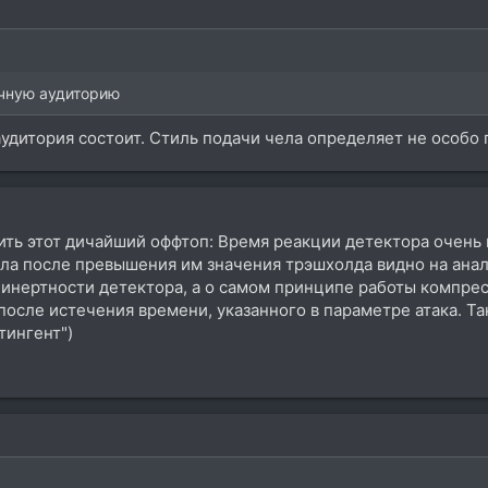
ячную аудиторию
 аудитория состоит. Стиль подачи чела определяет не особ
ить этот дичайший оффтоп: Время реакции детектора очень 
ала после превышения им значения трэшхолда видно на ана
 инертности детектора, а о самом принципе работы компре
 после истечения времени, указанного в параметре атака. 
тингент")