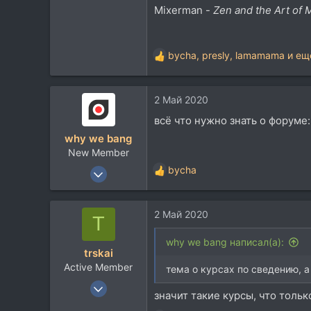
Mixerman -
Zen and the Art of 
43
bycha
,
presly
,
lamamama
и ещ
Р
е
а
2 Май 2020
к
ц
всё что нужно знать о форуме
и
why we bang
и
New Member
:
27 Окт 2017
bycha
Р
28
е
а
6
2 Май 2020
к
T
3
ц
и
why we bang написал(а):
trskai
и
Active Member
:
тема о курсах по сведению, 
26 Окт 2011
значит такие курсы, что толь
154