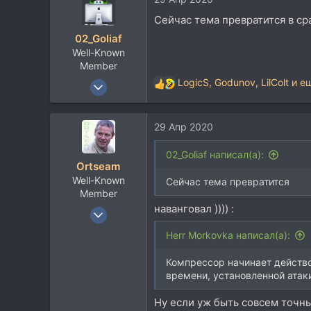
ц
Сейчас тема превратится в ср
и
02_Goliaf
и
Well-Known
:
Member
31 Июл 2008
LogicS
,
Godunov
,
LilColt
и ещ
Р
2.747
е
а
1.054
29 Апр 2020
к
113
ц
и
37
02_Goliaf написал(а):
Ortseam
и
Белгород
Well-Known
:
Сейчас тема превратится
Member
наванговал )))) :
28 Фев 2006
3.176
Herr Morkovka написал(а):
3.624
Компрессор начинает действо
113
времени, установленной атак
56
Ruthenia Nigra
Ну если уж быть совсем точны