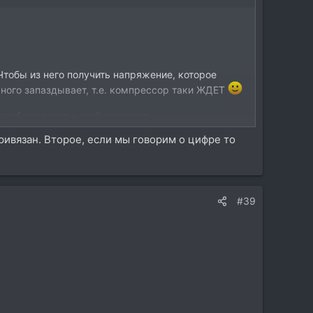
Чтобы из него получить напряжение, которое
емного запаздывает, т.е. компрессор таки ЖДЕТ
приближается к этой величине...
ривязан. Второе, если мы говорим о цифре то
азать, что компрессор ждет. Суть-то передана
#39