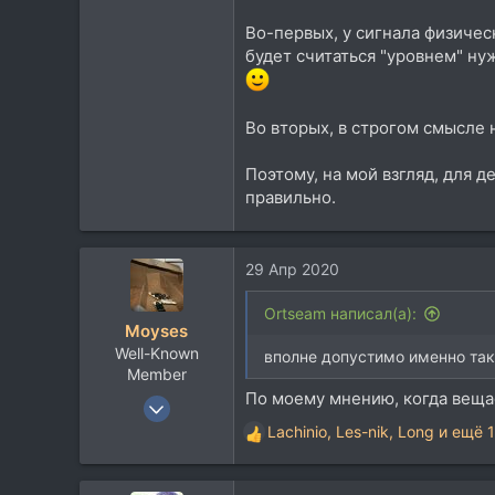
Во-первых, у сигнала физичес
будет считаться "уровнем" ну
Во вторых, в строгом смысле 
Поэтому, на мой взгляд, для д
правильно.
29 Апр 2020
Ortseam написал(а):
Moyses
Well-Known
вполне допустимо именно так
Member
По моему мнению, когда веща
21 Дек 2007
737
Lachinio
,
Les-nik
,
Long
и ещё 1
Р
396
е
а
63