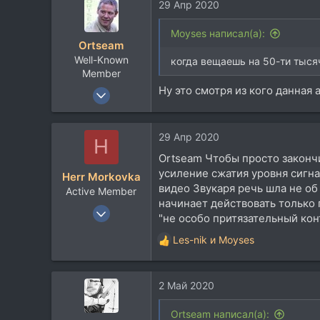
29 Апр 2020
к
СПб
ц
и
Moyses написал(а):
Ortseam
и
Well-Known
:
когда вещаешь на 50-ти тыс
Member
Ну это смотря из кого данная
28 Фев 2006
3.176
3.624
29 Апр 2020
H
113
Ortseam Чтобы просто законч
56
усиление сжатия уровня сигн
Herr Morkovka
Ruthenia Nigra
видео Звукаря речь шла не об
Active Member
начинает действовать только
18 Ноя 2018
"не особо притязательный кон
192
Les-nik
и
Moyses
Р
143
е
43
а
2 Май 2020
к
ц
и
Ortseam написал(а):