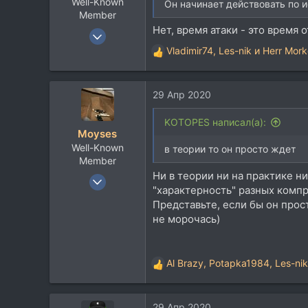
Well-Known
Он начинает действовать по 
Member
Нет, время атаки - это время
21 Дек 2007
737
Vladimir74
,
Les-nik
и
Herr Mor
Р
396
е
а
63
29 Апр 2020
к
СПб
ц
и
KOTOPES написал(а):
Moyses
и
Well-Known
:
в теории то он просто ждет
Member
Ни в теории ни на практике ни
21 Дек 2007
"характерность" разных комп
737
Представьте, если бы он прос
396
не морочась)
63
СПб
Al Brazy
,
Potapka1984
,
Les-nik
Р
е
а
29 Апр 2020
к