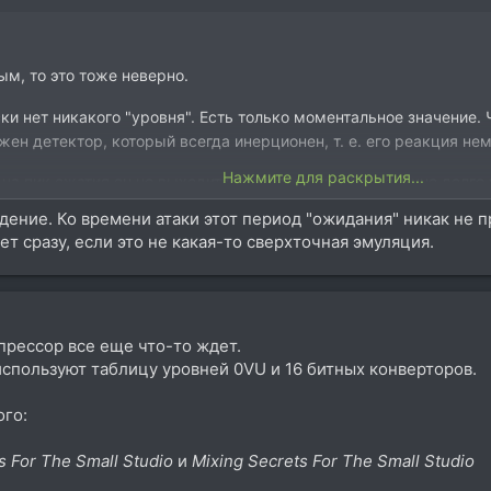
ым, то это тоже неверно.
ки нет никакого "уровня". Есть только моментальное значение. 
жен детектор, который всегда инерционен, т. е. его реакция н
Нажмите для раскрытия...
на пик сжатия он не выходит никогда, а лишь бесконечно долго 
дение. Ко времени атаки этот период "ожидания" никак не п
детского сада вполне допустимо именно так все и упростить: ск
ает сразу, если это не какая-то сверхточная эмуляция.
мпрессор все еще что-то ждет.
 используют таблицу уровней 0VU и 16 битных конверторов.
ого:
s For The Small Studio
и
Mixing
Secrets For The Small Studio