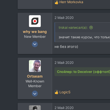
Herr Morkovka
139
Р
е
43
а
2 Май 2020
к
ц
и
trskai написал(а):
why we bang
и
New Member
:
значит такие курсы, что толь
27 Окт 2017
не без этого)
28
6
3
2 Май 2020
Спойлер:
to Deceiver (оффтоп!
Ortseam
Well-Known
Member
28 Фев 2006
LogicS
Р
3.176
е
а
3.624
2 Май 2020
к