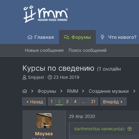
Главная
Форумы
Что нового?
Новые сообщения
Поиск сообщений
Курсы по сведению
(1 онлайн
А
Д
Snipjest
23 Ноя 2019
в
а
т
т
Форумы
RMM
Создание музыки
о
а
р
н
1
2
3
4
…
21
Назад
Вперёд
т
а
е
ч
29 Апр 2020
м
а
ы
л
darthmortius написал(а):
а
Moyses