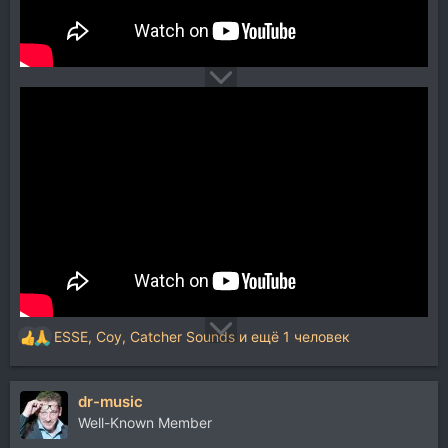
ESSE
,
Coy
,
Catcher Sounds
и ещё 1 человек
Р
е
а
dr-music
к
ц
Well-Known Member
и