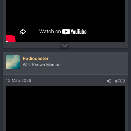
Radiocaster
Well-Known Member
15 Мар 2026
#709