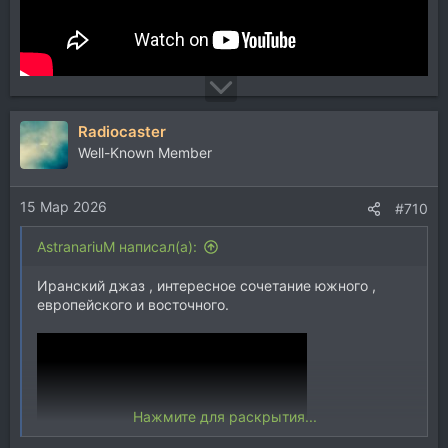
Radiocaster
Well-Known Member
15 Мар 2026
#710
AstranariuM написал(а):
Иранский джаз , интересное сочетание южного ,
европейского и восточного.
Нажмите для раскрытия...