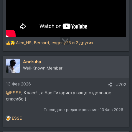
Alex_HS
,
Bernard
,
evgeny26
и 2 других
Р
е
а
Andruha
к
ц
Well-Known Member
и
и
13 Фев 2026
:
#702
@ESSE
, Класс!!, а Бас Гитаристу ваще отдельное
спасибо )
Последнее редактирование:
13 Фев 2026
ESSE
Р
е
а