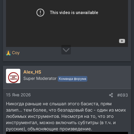
Coy
Р
е
а
Alex_HS
к
ц
Super Moderator
Команда форума
и
и
15 Янв 2026
:
#693
Никогда раньше не слышал этого басиста, прям
залип... тем более, что безладовый бас - один из моих
любимых инструментов. Несмотря на то, что это
инструментал, можно включить субтитры (в т.ч. и
русские), объясняющие произведение.