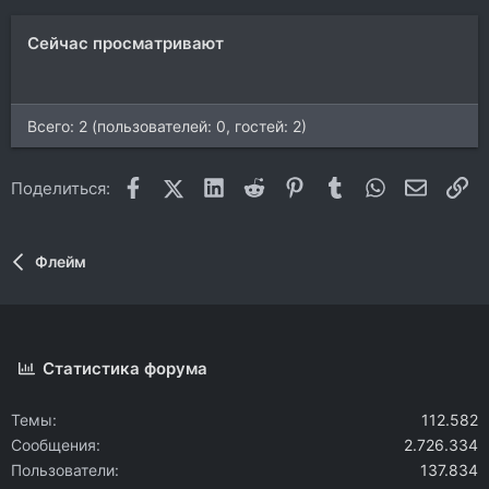
и
:
Сейчас просматривают
Всего: 2 (пользователей: 0, гостей: 2)
Facebook
X (Twitter)
LinkedIn
Reddit
Pinterest
Tumblr
WhatsApp
Электр
Сс
Поделиться:
Флейм
Статистика форума
Темы
112.582
Сообщения
2.726.334
Пользователи
137.834