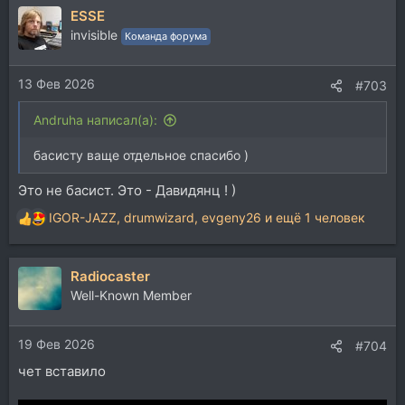
ESSE
к
ц
invisible
Команда форума
и
и
13 Фев 2026
:
#703
Andruha написал(а):
басисту ваще отдельное спасибо )
Это не басист. Это - Давидянц ! )
IGOR-JAZZ
,
drumwizard
,
evgeny26
и ещё 1 человек
Р
е
а
Radiocaster
к
ц
Well-Known Member
и
и
19 Фев 2026
:
#704
чет вставило