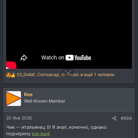
02_Goliaf
,
Cornuscap
,
dr-music
и ещё 1 человек
Р
е
а
Ree
к
ц
Well-Known Member
и
и
20 Янв 2026
:
#694
Чик -- итальянец ))! Я знал, конечно, однако
подчеркну
раз ещё