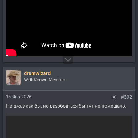
drumwizard
Well-Known Member
15 Янв 2026
#692
Не джаз как бы, но разобраться бы тут не помешало.