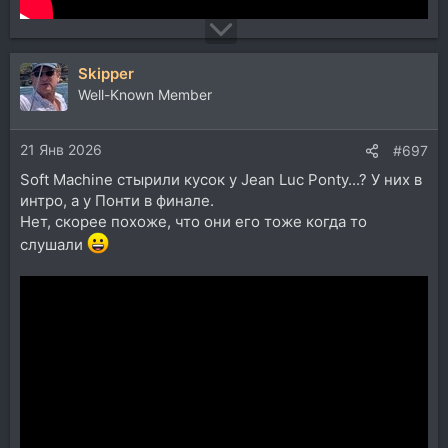
Skipper
Well-Known Member
21 Янв 2026
#697
Soft Machine стырили кусок у Jean Luc Ponty...? У них в
интро, а у Понти в финале.
Нет, скорее похоже, что они его тоже когда то
слушали