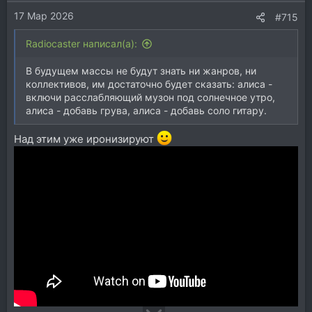
17 Мар 2026
#715
Radiocaster написал(а):
В будущем массы не будут знать ни жанров, ни
коллективов, им достаточно будет сказать: алиса -
включи расслабляющий музон под солнечное утро,
алиса - добавь грува, алиса - добавь соло гитару.
Над этим уже иронизируют