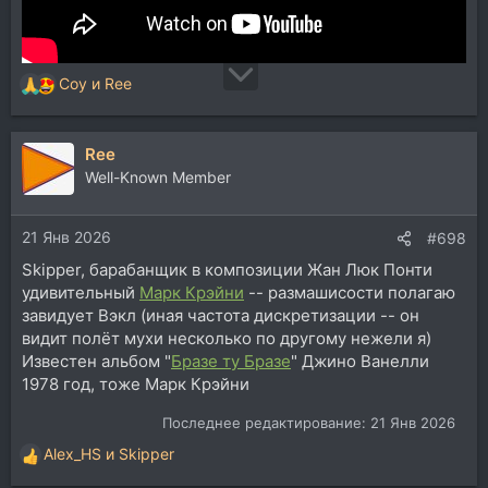
Coy
и
Ree
Р
е
а
Ree
к
ц
Well-Known Member
и
и
21 Янв 2026
:
#698
Skipper, барабанщик в композиции Жан Люк Понти
удивительный
Марк Крэйни
-- размашисости полагаю
завидует Вэкл (иная частота дискретизации -- он
видит полёт мухи несколько по другому нежели я)
Известен альбом "
Бразе ту Бразе
" Джино Ванелли
1978 год, тоже Марк Крэйни
Последнее редактирование:
21 Янв 2026
Alex_HS
и
Skipper
Р
е