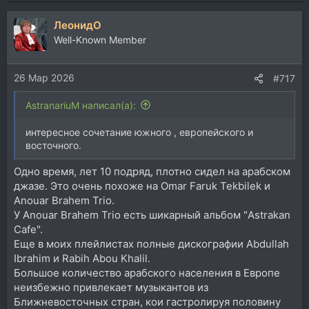
а
ЛеонидО
к
ц
Well-Known Member
и
и
26 Мар 2026
:
#717
AstranariuM написал(а):
интересное сочетание южного , европейского и
восточного.
Одно время, лет 10 подряд, плотно сидел на арабском
джазе. Это очень похоже на Omar Faruk Tekbilek и
Anouar Brahem Trio.
У Anouar Brahem Trio есть шикарный альбом "Astrakan
Cafe".
Еще в моих плейлистах полные дискографии Abdullah
Ibrahim и Rabih Abou Khalil.
Большое количество арабского населения в Европе
неизбежно привлекает музыкантов из
Ближневосточных стран, кои гастролируя половину