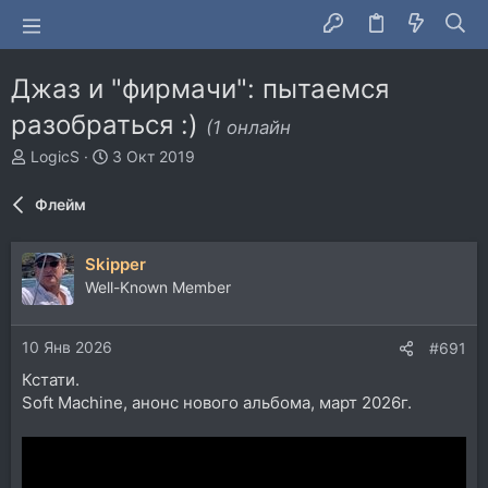
Джаз и "фирмачи": пытаемся
разобраться :)
(1 онлайн
А
Д
LogicS
3 Окт 2019
в
а
т
т
Флейм
о
а
р
н
т
а
Skipper
е
ч
Well-Known Member
м
а
ы
л
а
10 Янв 2026
#691
Кстати.
Soft Machine, анонс нового альбома, март 2026г.