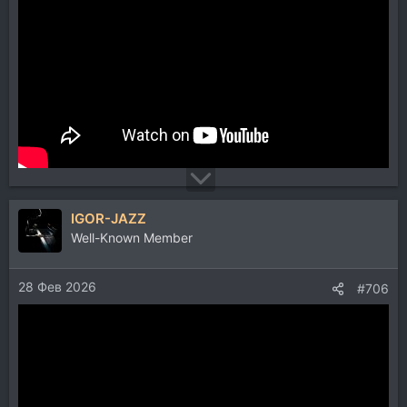
IGOR-JAZZ
Well-Known Member
28 Фев 2026
#706