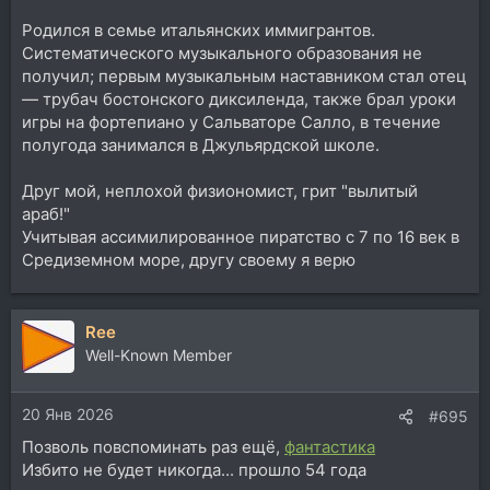
Родился в семье итальянских иммигрантов.
Систематического музыкального образования не
получил; первым музыкальным наставником стал отец
— трубач бостонского диксиленда, также брал уроки
игры на фортепиано у Сальваторе Салло, в течение
полугода занимался в Джульярдской школе.
Друг мой, неплохой физиономист, грит "вылитый
араб!"
Учитывая ассимилированное пиратство с 7 по 16 век в
Средиземном море, другу своему я верю
Ree
Well-Known Member
20 Янв 2026
#695
Позволь повспоминать раз ещё,
фантастика
Избито не будет никогда... прошло 54 года