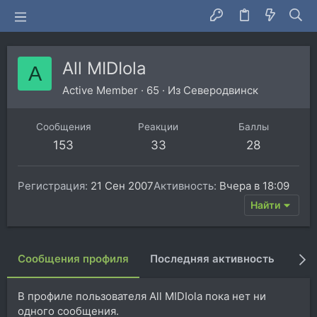
All MIDIola
A
Active Member
·
65
·
Из
Северодвинск
Сообщения
Реакции
Баллы
153
33
28
Регистрация
21 Сен 2007
Активность
Вчера в 18:09
Найти
Сообщения профиля
Последняя активность
Пуб
В профиле пользователя All MIDIola пока нет ни
одного сообщения.