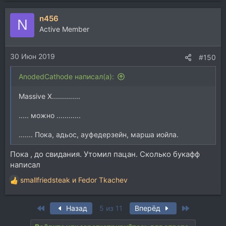
а
n456
к
N
ц
Active Member
и
и
30 Июн 2019
:
#150
AnodedCathode написал(а):
Massive X..............
..... можно ............
....... Пока, адьос, ауфедерзейн, марша иойла.
Пока , до свидания. Утомил пацан. Сколько букафф
написал
smallfriedsteak
и
Fedor Tkachev
Р
е
а
First
Last
Назад
5 из 11
Вперёд
к
ц