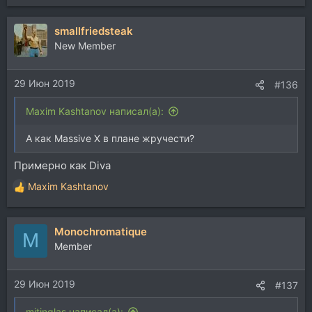
smallfriedsteak
New Member
29 Июн 2019
#136
Maxim Kashtanov написал(а):
А как Massive X в плане жручести?
Примерно как Diva
Maxim Kashtanov
Р
е
а
Monochromatique
к
M
ц
Member
и
и
29 Июн 2019
:
#137
mitinglas написал(а):