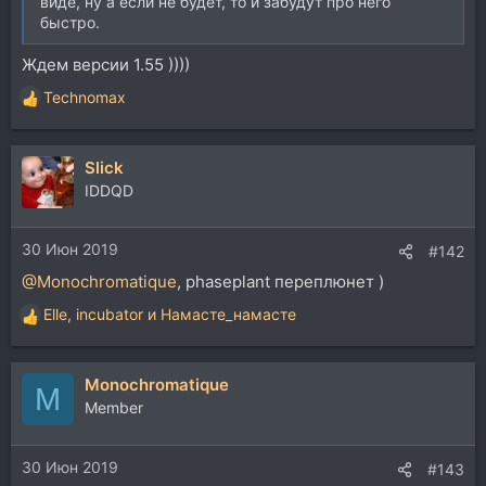
виде, ну а если не будет, то и забудут про него
быстро.
Ждем версии 1.55 ))))
Technomax
Р
е
а
Slick
к
ц
IDDQD
и
и
30 Июн 2019
:
#142
@Monochromatique
, phaseplant переплюнет )
Elle
,
incubator
и
Намасте_намасте
Р
е
а
Monochromatique
к
M
ц
Member
и
и
30 Июн 2019
:
#143