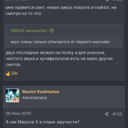
мне нравится синт, некая смесь massive и reaktor, не
смотря на то что:
3BiRd3 написал(а):
звук очень сильно отличается от первого массива
двух последних можно на полку а для унисона,
чистого звука и кучафильтров есть не мало других
синтов.
Elle
Р
е
а
Maxim Kashtanov
к
ц
Administrator
и
и
29 Июн 2019
:
#135
А как Massive X в плане жручести?