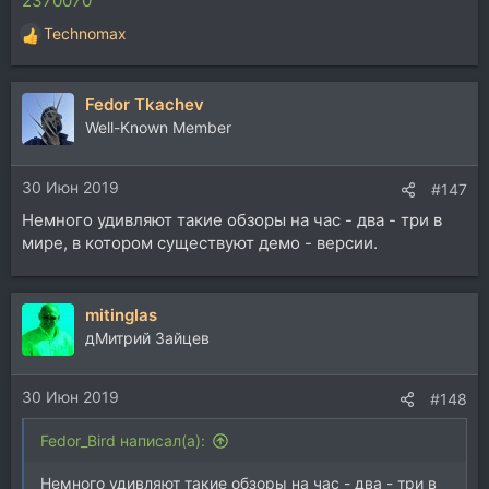
2370070
Technomax
Р
е
а
Fedor Tkachev
к
ц
Well-Known Member
и
и
30 Июн 2019
:
#147
Немного удивляют такие обзоры на час - два - три в
мире, в котором существуют демо - версии.
mitinglas
дМитрий Зайцев
30 Июн 2019
#148
Fedor_Bird написал(а):
Немного удивляют такие обзоры на час - два - три в