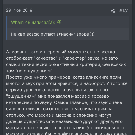
29 Июн 2019
#131
Wham_48 написал(а):
На квр вовсю ругают алиасинг вроде )))
Алиасинг - это интересный момент: он не всегда
отображает "качество" и "характер" звука, но зато
самый технически объективный критерий, без всяких
там "по ощущениям".
Просто уже много примеров, когда алиасинга прям
много, а звук при этом нравится, и наоборот. У того же
серума уровень алиасинга очень низок, но по
"ощущениям" мне показался массив x гораздо
интересней по звуку. Самое главное, что звук очень
сильно отличается от первого массива, прям на
столько, что массив и массив x спокойно могут
дальше существовать независимо друг от друга, его
массив x на пенсию то не отправил. У оригинального
массива, к слову, было дофига алиасинга, и звук очень