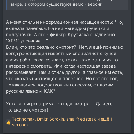
мире, в котором существуют демо - версии.
А меня стиль и информационная насыщенность: "- о,
вылезла панелька. На ней мы видим ручечки и
ползуночки. А это - фильтр. Крутилка с надписью
"ХГМ" управляет..."
Блин, кто это реально смотрит?! Нет, я ещё понимаю,
когда работающий известный специалист с кучей
своих работ рассказывает, таких тоже есть и их то
интересно смотреть. Или когда настоящая звезда
рассказывает. Там и стиль другой, а главное им есть,
что сказать
настоящее
и полезное. Но вот это вот,
ломающимся подростковым голоском, с плохим
русским языком. КАК?!
Хотя вон игры стримят - люди смотрят... Да чего
только не смотрят!
Technomax
,
DmitrijSorokin
,
smallfriedsteak
и ещё 1
Р
человек
е