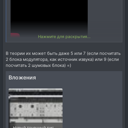
Нажмите для раскрытия...
[DOUBLEPOST=1561794881][/DOUBLEPOST]Кстати в
нем 3 осцилятора, 3ий имеет 3 волны что уже лучше
В теории их может быть даже 5 или 7 (если посчитать
))))))))
2 блока модулятора, как источник извука) или 9 (если
посчитать 2 шумовых блока) =)
Вложения
Новый точечный рисунок 2.jpg