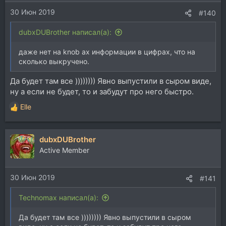
и
30 Июн 2019
:
#140
dubxDUBrother написал(а):
даже нет на knob ах информации в цифрах, что на
сколько выкручено.
Да будет там все )))))))) Явно выпустили в сыром виде,
ну а если не будет, то и забудут про него быстро.
Elle
Р
е
а
dubxDUBrother
к
ц
Active Member
и
и
30 Июн 2019
:
#141
Technomax написал(а):
Да будет там все )))))))) Явно выпустили в сыром