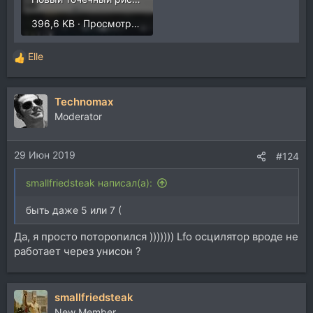
396,6 KB · Просмотры: 577
Elle
Р
е
а
Technomax
к
ц
Moderator
и
и
29 Июн 2019
:
#124
smallfriedsteak написал(а):
быть даже 5 или 7 (
Да, я просто поторопился ))))))) Lfo осцилятор вроде не
работает через унисон ?
smallfriedsteak
New Member