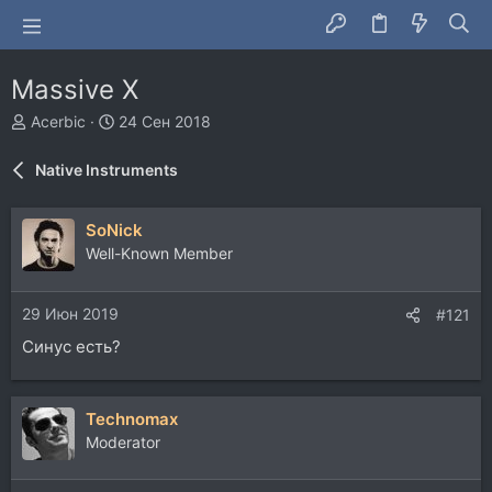
Massive X
А
Д
Acerbic
24 Сен 2018
в
а
т
т
Native Instruments
о
а
р
н
т
а
SoNick
е
ч
Well-Known Member
м
а
ы
л
а
29 Июн 2019
#121
Синус есть?
Technomax
Moderator