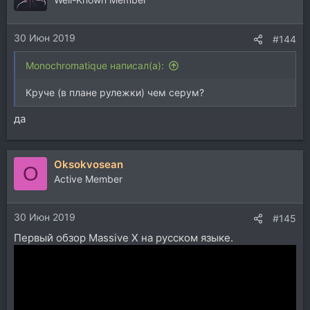
30 Июн 2019
#144
Monochromatique написал(а):
Круче (в плане рулежки) чем серум?
да
Oksokvosean
O
Active Member
30 Июн 2019
#145
Первый обзор Massive X на русском языке.