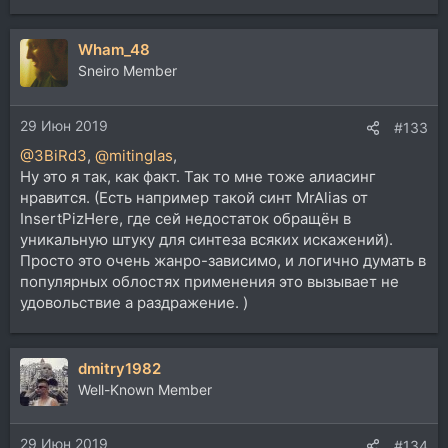
е
а
Wham_48
к
ц
Sneiro Member
и
и
29 Июн 2019
:
#133
@3BiRd3
,
@mitinglas
,
Ну это я так, как факт. Так то мне тоже алиасинг
нравится. (Есть например такой синт MrAlias от
InsertPizHere, где сей недостаток обращён в
уникальную штуку для синтеза всяких искажений).
Просто это очень жанро-зависимо, и логично думать в
популярных облостях применения это вызывает не
удовольствие а раздражение. )
dmitry1982
Well-Known Member
29 Июн 2019
#134