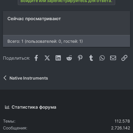
Войдите или зарегистрируйтесь для ответа.
и
и
:
Сейчас просматривают
Всего: 1 (пользователей: 0, гостей: 1)
Facebook
X (Twitter)
LinkedIn
Reddit
Pinterest
Tumblr
WhatsApp
Электр
Сс
Поделиться:
Native Instruments
Статистика форума
Темы
112.578
Сообщения
2.726.142