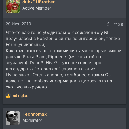
dubxDUBrother
Active Member
29 Июн 2019
#139
Что-то как-то не убедительно к сожалению у NI
получилось( в Reaktor`е синты по интересней, тот же
Form (уникальный)
Как отметили выше, с такими синтами которые вышли
раньше PhasePlant, Pigments (мягковатый по
звучанию), Dune3, Hive2....уже не говоря про
легендарных "старичков" сложно тягаться.
Ну не знаю...Очень спорно, тем более с таким GUI,
даже нет на knob ах информации в цифрах, что на
сколько выкручено.
mitinglas
Р
е
а
Technomax
к
ц
Moderator
и