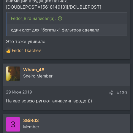
анимации в будущих патчах.
[DOUBLEPOST=1561814913][/DOUBLEPOST]
Fedor_Bird написал(а):
один слот для "богатых" фильтров сделали
Это тоже удивило.
Fedor Tkachev
Р
е
а
Wham_48
к
ц
Sneiro Member
и
и
29 Июн 2019
:
#130
На квр вовсю ругают алиасинг вроде )))
3BiRd3
3
Member