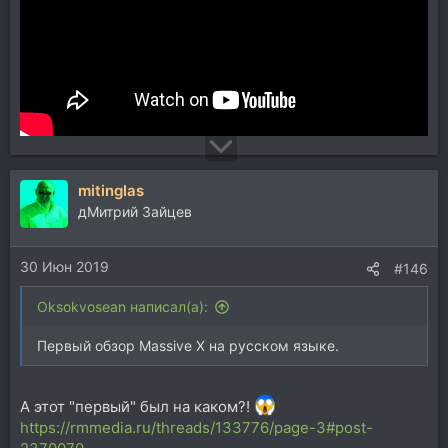
mitinglas
дМитрий Зайцев
30 Июн 2019
#146
Oksokvosean написал(а):
Первый обзор Massive X на русском языке.
А этот "первый" был на каком?!
https://rmmedia.ru/threads/133776/page-3#post-