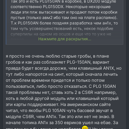
Так это и есть PLG150AN в коробке, в DX200 модуле
соответственно PLG150DX. Некоторые нехорошие
люди эти плж вытаскивают и продают потом коробки
пустые (только авм2 ибо там оно на плате распаяно).
Т.к PLG150AN более поздняя разработка чем ан1х, то
там чуть усовершенствований есть, некое подобие
суперпилы на одном из осцов и еще что то уже не
Нажмите для раскрытия...
помню.
5 голосов это то что выдает 1 условный дсп (там их
вообще несколько, отдельный дсп на фильты), у ан1х
я просто не очень люблю старые гробы, в плане
два таких дсп потому и 10 голосов. У плг карты
соответственно 1 дсп и потму 5 голосов.
гробов и как раз соблазняет PLG-150AN, вариант
правда будет всегда дороже, чем клавишный AN1X, но
тут либо напоротся на синт, который сначала лечить
от проблем времени придется и только потом
пользоваться, либо просто отказаться. С PLG 150AN
такой проблемы нет, ставь хоть 2 в CS6R например,
хоть в любой другой модуль или клавишный который
эти карты поддерживает. На американском сайте
читал, что якобы PLG 105AN чуть басовей звучат в
модуле CS6R, чем AN1x. Так это или нет не знаю. В
начале топика AN1x за 350 евриков ушел на ебае. За