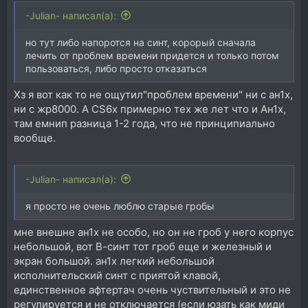
-Julian- написал(а):
но тут либо напоротся на синт, корорый сначала
лечить от проблем времени придется и только потом
пользоваться, либо просто отказаться
Хз я вот как то не ощутил"проблем времени" ни с ан1х,
ни с жр8000. А CS6x примерно тех же лет что и Ан1х,
там емнип разница 1-2 года, что не принципиально
вообще.
-Julian- написал(а):
я просто не очень люблю старые гробы
мне внешне ан1х не особо, но он не гроб у него корпус
небольшой, вот В-синт тот гроб еще и железный и
экран большой. ан1х легкий небольшой
исполнительский синт с приятой клавой,
единственное афтертач очень чуствительный и это не
регулируется и не отключается (если юзать как миди