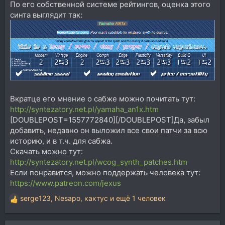
По его собственной системе рейтингов, оценка этого
синта выглядит так:
Вкратце его мнение о сабже можно почитать тут:
http://syntezatory.net.pl/yamaha_an1x.htm
[DOUBLEPOST=1557772840][/DOUBLEPOST]Да, забыл
добавить, недавно он выложил все свои патчи за всю
историю, и в т.ч. для сабжа.
Скачать можно тут:
http://syntezatory.net.pl/wcog_synth_patches.htm
Если понравится, можно поддержать человека тут:
https://www.patreon.com/jexus
serge123
,
Nesapo
,
кактус
и ещё 1 человек
Р
е
а