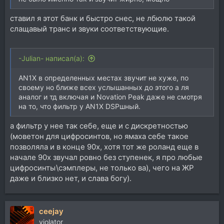
ставил я этот банк и быстро снес, не лбюлю такой
слащавый транс и звуки соответствующие.
-Julian- написал(а):
AN1X в определенных местах звучит не хуже, по
своему но ближе всех услышанных до этого а ля
аналог и тд включая и Novation Peak даже не смотря
на то, что фильтр у AN1X DSPшный.
а фильтр у нее так себе, еще и с дискретностью
(моветон для цифросинтов, но ямаха себе такое
позволяла и в конце 90х, хотя тот же роланд еще в
начале 90х звучал ровно без ступенек, я про любые
цифросинты\сэмплеры, не только ва), чего на ЖР
даже и близко нет, и слава богу).
ceejay
violator