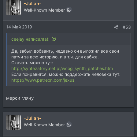
-Julian-
к
ц
Well-Known Member
и
и
14 Май 2019
:
#53
ceejay написал(а):
Да, забыл добавить, недавно он выложил все свои
патчи за всю историю, и в т.ч. для сабжа.
Скачать можно тут:
http://syntezatory.net.pl/wcog_synth_patches.htm
Если понравится, можно поддержать человека тут:
https://www.patreon.com/jexus
мерси гляну.
-Julian-
Well-Known Member