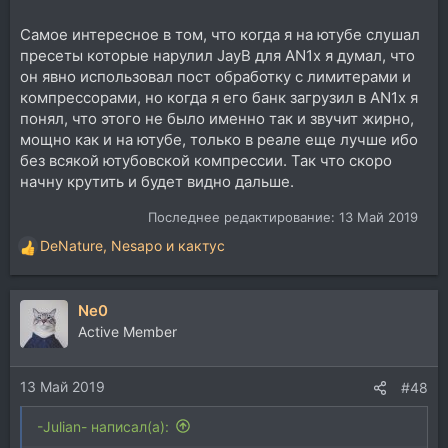
Самое интересное в том, что когда я на ютубе слушал
пресеты которые нарулил JayB для AN1x я думал, что
он явно использовал пост обработку с лимитерами и
компрессорами, но когда я его банк загрузил в AN1x я
понял, что этого не было именно так и звучит жирно,
мощно как и на ютубе, только в реале еще лучше ибо
без всякой ютубовской компрессии. Так что скоро
начну крутить и будет видно дальше.
Последнее редактирование:
13 Май 2019
DeNature
,
Nesapo
и
кактус
Р
е
а
Ne0
к
ц
Active Member
и
и
13 Май 2019
:
#48
-Julian- написал(а):