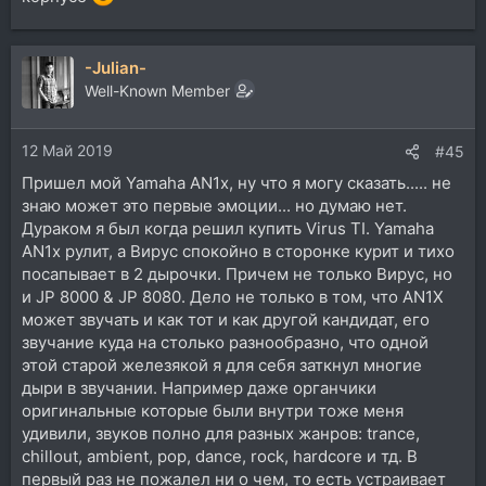
-Julian-
Well-Known Member
12 Май 2019
#45
Пришел мой Yamaha AN1x, ну что я могу сказать..... не
знаю может это первые эмоции... но думаю нет.
Дураком я был когда решил купить Virus TI. Yamaha
AN1x рулит, а Вирус спокойно в сторонке курит и тихо
посапывает в 2 дырочки. Причем не только Вирус, но
и JP 8000 & JP 8080. Дело не только в том, что AN1X
может звучать и как тот и как другой кандидат, его
звучание куда на столько разнообразно, что одной
этой старой железякой я для себя заткнул многие
дыри в звучании. Например даже органчики
оригинальные которые были внутри тоже меня
удивили, звуков полно для разных жанров: trance,
chillout, ambient, pop, dance, rock, hardcore и тд. В
первый раз не пожалел ни о чем, то есть устраивает