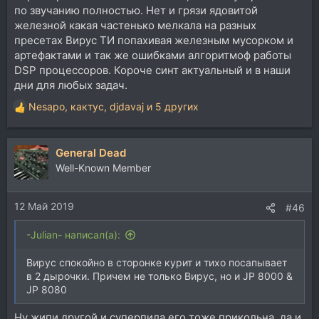
по звучанию полностью. Нет и грязи ядовитой
железной какая частенько мелкала на разных
пресетах Вирус ТИ попахивая железным мусорком и
артефактами и так же ошибками алгоритмоф работы
DSP процессоров. Короче синт актуальный и в наши
дни для любых задач.
Nesapo
,
кактус
,
djdavaj
и 5 других
Р
е
а
General Dead
к
ц
Well-Known Member
и
и
12 Май 2019
:
#46
-Julian- написал(а):
Вирус спокойно в сторонке курит и тихо посапывает
в 2 дырочки. Причем не только Вирус, но и JP 8000 &
JP 8080
Ну жипи другой и суперпила его тоже прикольна, да и