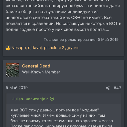
оказался тонкий как папирусная бумага и ничего даже
близко общего со звучанием индивидума из
аналогового синтеза такой как OB-6 не имеет. Всё
познается в сравнении. Но соглашусь некоторые ВСТ в
полне годные просто у них своя высота полёта....
Последнее редактирование:
5 Май 2019
Nesapo
,
djdavaj
,
pinhole
и 2 других
Р
е
а
General Dead
к
ц
Well-Known Member
и
и
5 Май 2019
:
#43
-Julian- написал(а):
я на ВСТ сижу давно... причем все "модные"
купленые мной. И чем дольше сижу на них, тем
больше почему то тянет именно на хорошее железо.
После пару хороших железяк которые у меня были,