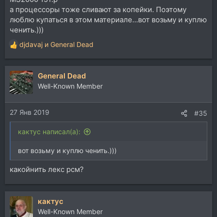
а процессоры тоже сливают за копейки. Поэтому
люблю купаться в этом материале...вот возьму и куплю
ченить.)))
djdavaj
и
General Dead
Р
е
а
General Dead
к
ц
Well-Known Member
и
и
27 Янв 2019
:
#35
кактус написал(а):
вот возьму и куплю ченить.)))
какойнить лекс рсм?
кактус
Well-Known Member