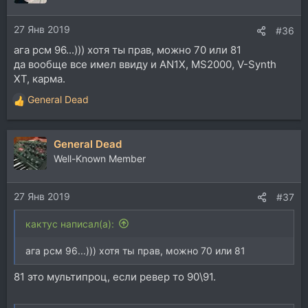
27 Янв 2019
#36
ага рсм 96...))) хотя ты прав, можно 70 или 81
да вообще все имел ввиду и AN1X, MS2000, V-Synth
XT, карма.
General Dead
Р
е
а
General Dead
к
ц
Well-Known Member
и
и
27 Янв 2019
:
#37
кактус написал(а):
ага рсм 96...))) хотя ты прав, можно 70 или 81
81 это мультипроц, если ревер то 90\91.