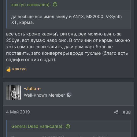
кактус написал(а):
да вообще все имел ввиду и AN1X, MS2000, V-Synth
XT, карма.
все есть кроме кармы\тритона, рек можно взять за
250уе, вот думаю надо оно. В отличии от кармы можно
хоть сэмплы свои залить, да и ром карт больше
поставить, зато конвертеры вроде тухлые (благо есть
спдиф и опция с адат).
кактус
Р
е
а
-Julian-
к
ц
Well-Known Member
и
и
4 Май 2019
:
#38
General Dead написал(а):