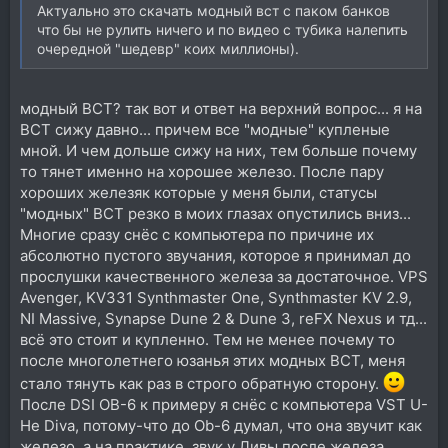
Актуально это скачать модный вст с паком банков
что бы не рулить ничего и по видео с тубика налепить
очередной "шедевр" коих миллионы).
модный ВСТ? так вот и ответ на верхний вопрос... я на
ВСТ сижу давно... причем все "модные" купленые
мной. И чем дольше сижу на них, тем больше почему
то тянет именно на хорошее железо. После пару
хороших железяк которые у меня были, статусы
"модных" ВСТ резко в моих глазах опустились вниз...
Многие сразу снёс с компьютера по причине их
абсолютно пустого звучания, которое я принимал до
прослушки качественного железа за достаточное. VPS
Avenger, KV331 Synthmaster One, Synthmaster KV 2.9,
NI Massive, Synapse Dune 2 & Dune 3, reFX Nexus и тд...
всё это стоит и купленно. Тем не менее почему то
после многолетнего юзанья этих модных ВСТ, меня
стало тянуть как раз в строго обратную сторону.
После DSI OB-6 к примеру я снёс с компьютера VST U-
He Diva, потому-что до Ob-6 думал, что она звучит как
железо, а на практике, звук у Дивы после железа