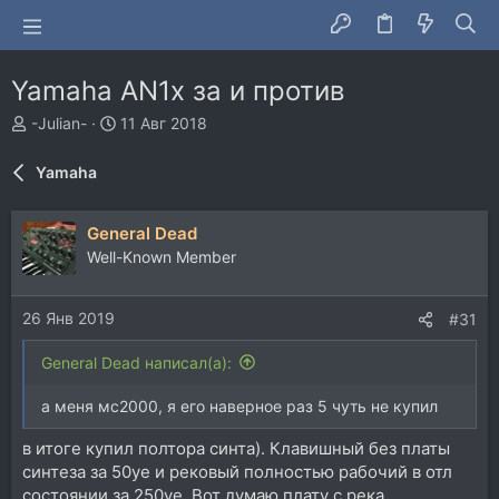
Yamaha AN1x за и против
А
Д
-Julian-
11 Авг 2018
в
а
т
т
Yamaha
о
а
р
н
т
а
General Dead
е
ч
Well-Known Member
м
а
ы
л
а
26 Янв 2019
#31
General Dead написал(а):
а меня мс2000, я его наверное раз 5 чуть не купил
в итоге купил полтора синта). Клавишный без платы
синтеза за 50уе и рековый полностью рабочий в отл
состоянии за 250уе. Вот думаю плату с река