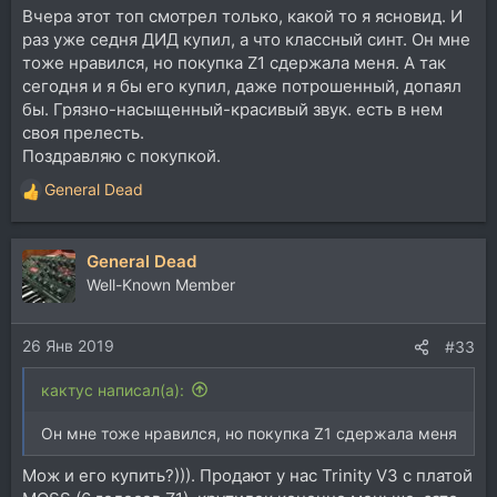
Вчера этот топ смотрел только, какой то я ясновид. И
раз уже седня ДИД купил, а что классный синт. Он мне
тоже нравился, но покупка Z1 сдержала меня. А так
сегодня и я бы его купил, даже потрошенный, допаял
бы. Грязно-насыщенный-красивый звук. есть в нем
своя прелесть.
Поздравляю с покупкой.
General Dead
Р
е
а
General Dead
к
ц
Well-Known Member
и
и
26 Янв 2019
:
#33
кактус написал(а):
Он мне тоже нравился, но покупка Z1 сдержала меня
Мож и его купить?))). Продают у нас Trinity V3 с платой