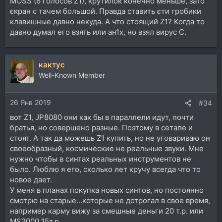
MOSS (6 голосов Z1), крутилок конечно меньше, зато
єкран с тачем большой. Правда ставить єти гробики
клавишные давно некуда. А что стоящий Z1? Когда то
давно думал его взять или ан1х, но взял вирус С.
кактус
Well-Known Member
26 Янв 2019
#34
вот Z1, JP8080 они как бы в параллели идут, почти
братья, но совершено разные. Поэтому в сетапе и
стоят. А так да можешь Z1 купить, но не уговариваю он
своеобразный, космические не реальные звуки. Мне
нужно чтобы в синтах реальных инструментов не
было. Люблю я его, сколько лет кручу всегда что то
новое дает.
У меня в планах покупка новых синтов, но постоянно
смотрю на старые...которые не дотрогал в свое время,
например карму вижу за смешные деньги 20 т.р. или
MS2000 15т.р