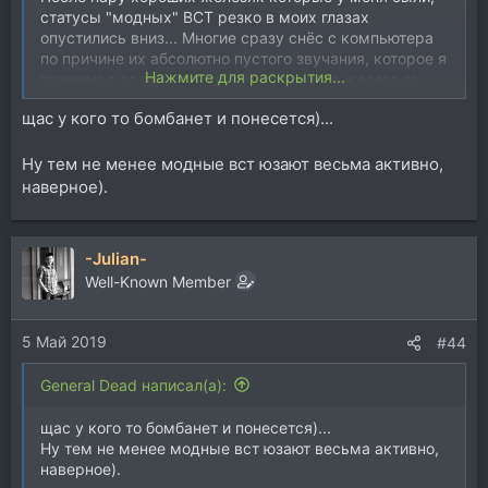
статусы "модных" ВСТ резко в моих глазах
опустились вниз... Многие сразу снёс с компьютера
по причине их абсолютно пустого звучания, которое я
Нажмите для раскрытия...
принимал до прослушки качественного железа за
достаточное
щас у кого то бомбанет и понесется)...
Ну тем не менее модные вст юзают весьма активно,
наверное).
-Julian-
Well-Known Member
5 Май 2019
#44
General Dead написал(а):
щас у кого то бомбанет и понесется)...
Ну тем не менее модные вст юзают весьма активно,
наверное).