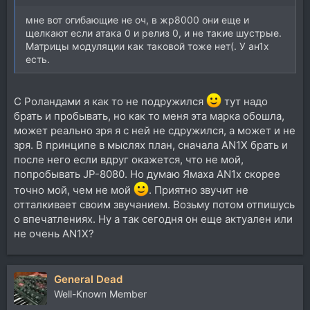
мне вот огибающие не оч, в жр8000 они еще и
щелкают если атака 0 и релиз 0, и не такие шустрые.
Матрицы модуляции как таковой тоже нет(. У ан1х
есть.
C Роландами я как то не подружился
тут надо
брать и пробывать, но как то меня эта марка обошла,
может реально зря я с ней не сдружился, а может и не
зря. В принципе в мыслях план, сначала AN1X брать и
после него если вдруг окажется, что не мой,
попробывать JP-8080. Но думаю Ямаха AN1x скорее
точно мой, чем не мой
. Приятно звучит не
отталкивает своим звучанием. Возьму потом отпишусь
о впечатлениях. Ну а так сегодня он еще актуален или
не очень AN1X?
General Dead
Well-Known Member