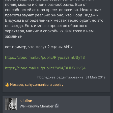
понял, мощно и очень разнообразно. Все от
способностей автора пресетов зависит. Некоторые
пресеты звучат реально жирно, что Норд Лидам и
Вирусам в определенных местах тесно будет, но это
не всегда. Есть и много пресетов обратного
характера, мягких и спокойных. ФМ тоже в нем
забавный
вот пример, что могут 2 сцены AN1x...
https://cloud.mail.ru/public/Rfyp/ayEmUSyT3
https://cloud.mail.ru/public/2Wi4/3HMYiLvQ4
Последнее редактирование:
31 Май 2019
Nesapo
,
schyzomaniac
и
ceejay
Р
е
а
-Julian-
к
ц
Well-Known Member
и