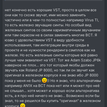
нет конечно есть хорошие VST, просто в целом все
они как то схоже звучат, ими можно заменить
частично или в чем-то полностью например Virus TI,
то есть железно звучащие синты. Но особый вид
железных синтов со своим харизматичным звучанием
или там окрасом не в силах заменить многие ВСТ. Я
юзаю с удовольствием VST в виду удобности
использования, там интеграции внутри среды в
проекте и не нужности рендеринга сэмплов как на
железе. Но есть железные синты которые всё равно
лучше чем эквиалент на VST. Тот же Adam Szabo JP6k
наверное не плох... это тот который якобы должен
звучать как Roland JP 8000, но так ли он звучит как
оригинал в железном корпусе я не знаю ибо JP 8000
пока у меня не было
)) Но я знаю, что альтернативы
например AN1X на ВСТ пока нет или я может про неё
не слышал... хотя может и хорошо если альтернатива
есть, а я про неё ничего не знаю... Возможно если бы
знал, то не решился бы купить "оригинал" в железном
корпусе