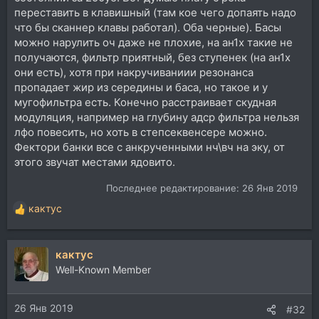
переставить в клавишный (там кое чего допаять надо
что бы сканнер клавы работал). Оба черные). Басы
можно нарулить оч даже не плохие, на ан1х такие не
получаются, фильтр приятный, без ступенек (на ан1х
они есть), хотя при накручиваниии резонанса
пропадает жир из середины и баса, но такое и у
мугофильтра есть. Конечно расстраивает скудная
модуляция, например на глубину адср фильтра нельзя
лфо повесить, но хоть в степсеквенсере можно.
Фектори банки все с анкрученными нч\вч на эку, от
этого звучат местами ядовито.
Последнее редактирование:
26 Янв 2019
кактус
Р
е
а
кактус
к
ц
Well-Known Member
и
и
26 Янв 2019
:
#32