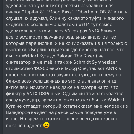
удивляло, что у многих пресеты назывались а ля
аналог "Jupiter 8", "Moog Bass", "Oberheim OB-8" и тд, я
слушал их и думал, блин ну какая это туфта, никакого
сходства с реальным аналогом нет! И тут самое
удивительное, что из всех VA как раз AN1X ближе
всего эмулирует звучание реальных аналогов тех
которые перечислил. Я не хочу сказать 1 в 1 я только с
выставки с Берлина приехал где переслушал всё, что
был от Waldorf Kyra до Baloran The River ( не
синтезатор, а мечта!) и так же Schmidt Synthesizer
стоимостью 19.900 евро и Moog One, так вот AN1X в
определенных местах звучит не хуже, по своему но
ближе всех услышанных до этого а ля аналог и тд
включая и Novation Peak даже не смотря на то, что
фильтр у AN1X DSPшный. Одним синтом закрывается
сразу кучу дыр, время покажет может быть и Waldorf
Kyra не отпадет, который кстати сказал мне человек из
Вальдорфа выйдет на рынок самое позднее уже в
июне. Но время покажет... новое всегда интересно
пока не надоест