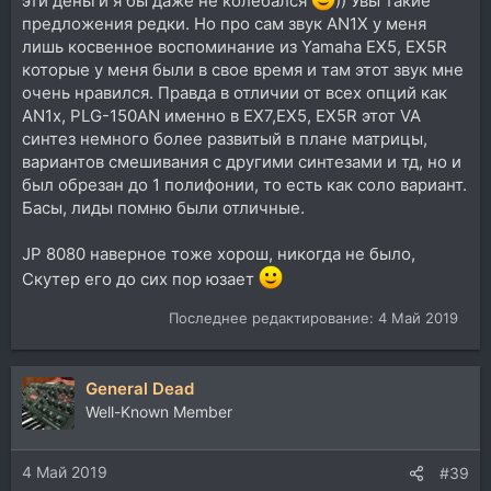
эти деньги я бы даже не колебался
)) Увы такие
предложения редки. Но про сам звук AN1X у меня
лишь косвенное воспоминание из Yamaha EX5, EX5R
которые у меня были в свое время и там этот звук мне
очень нравился. Правда в отличии от всех опций как
AN1x, PLG-150AN именно в EX7,EX5, EX5R этот VA
синтез немного более развитый в плане матрицы,
вариантов смешивания с другими синтезами и тд, но и
был обрезан до 1 полифонии, то есть как соло вариант.
Басы, лиды помню были отличные.
JP 8080 наверное тоже хорош, никогда не было,
Скутер его до сих пор юзает
Последнее редактирование:
4 Май 2019
General Dead
Well-Known Member
4 Май 2019
#39