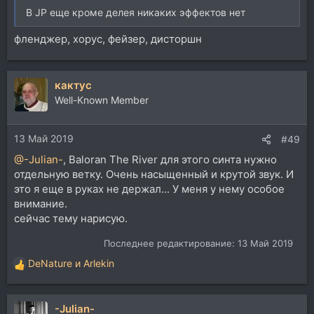
В JP еще кроме делея никаких эффектов нет
фленджер, хорус, фейзер, дисторшн
кактус
Well-Known Member
13 Май 2019
#49
@-Julian-
, Baloran The River для этого синта нужно
отдельную ветку. Очень насыщенный и крутой звук. И
это я еще в руках не держал... У меня у нему особое
внимание.
сейчас тему нарисую.
Последнее редактирование:
13 Май 2019
DeNature
и
Arlekin
Р
е
а
-Julian-
к