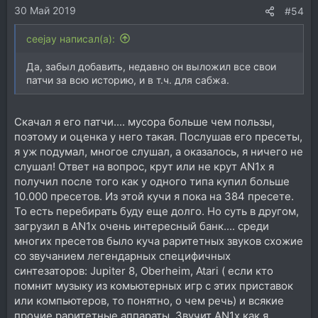
30 Май 2019
#54
ceejay написал(а):
Да, забыл добавить, недавно он выложил все свои
патчи за всю историю, и в т.ч. для сабжа.
Скачал я его патчи.... мусора больше чем пользы,
поэтому и оценка у него такая. Послушав его пресеты,
я уж подумал, многое слушал, а оказалось, я ничего не
слушал! Ответ на вопрос, крут или не крут AN1x я
получил после того как у одного типа купил больше
10.000 пресетов. Из этой кучи я пока на 384 пресете.
То есть перебирать буду еще долго. Но суть в другом,
загрузил в AN1x очень интересный банк.... среди
многих пресетов было куча раритетных звуков схожие
со звучанием легендарных специфичных
синтезаторов: Jupiter 8, Oberheim, Atari ( если кто
помнит музыку из комьютерных игр с этих приставок
или компьютеров, то понятно, о чем речь) и всякие
прочие раритетные аппараты. Звучит AN1x как я