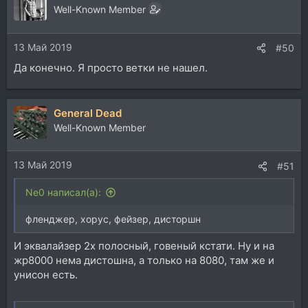
ц
Well-Known Member
и
и
13 Май 2019
:
#50
Да конечно. Я просто ветки не нашел.
General Dead
Well-Known Member
13 Май 2019
#51
Ne0 написал(а):
фленджер, хорус, фейзер, дисторшн
И эквалайзер 2х полосный, говеный кстати. Ну и на
жр8000 нема дистошна, а только на 8080, там же и
унисон есть.