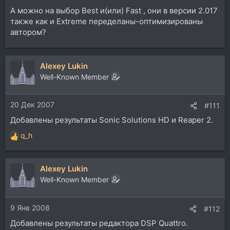
А можно на выбор Best и(или) Fast , они в версии 2.017
также как и Extreme переделаны-оптимизированы
автором?
Alexey Lukin
Well-Known Member
20 Дек 2007
#111
Добавлены результаты Sonic Solutions HD и Reaper 2.
q_h
Р
е
а
Alexey Lukin
к
ц
Well-Known Member
и
и
9 Янв 2008
:
#112
Добавлены результаты редактора DSP Quattro.