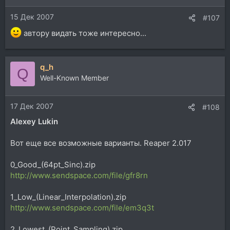
15 Дек 2007
#107
автору видать тоже интересно...
q_h
Q
Well-Known Member
17 Дек 2007
#108
Alexey Lukin
Вот еще все возможные варианты. Reaper 2.017
0_Good_(64pt_Sinc).zip
http://www.sendspace.com/file/gfr8rn
1_Low_(Linear_Interpolation).zip
http://www.sendspace.com/file/em3q3t
2_Lowest_(Point_Sampling).zip