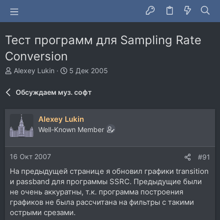
Тест программ для Sampling Rate
Conversion
А
Д
Alexey Lukin
5 Дек 2005
в
а
т
т
Обсуждаем муз. софт
о
а
р
н
т
а
Alexey Lukin
е
ч
Well-Known Member
м
а
ы
л
а
16 Окт 2007
#91
На предыдущей странице я обновил графики transition
и passband для программы SSRC. Предыдущие были
не очень аккуратны, т.к. программа построения
графиков не была рассчитана на фильтры с такими
острыми срезами.