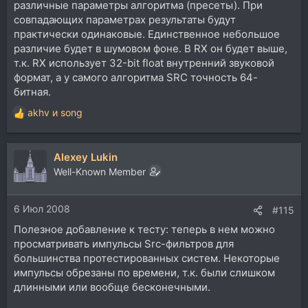
различные параметры алгоритма (пресеты). При
совпадающих параметрах результаты будут
практически одинаковые. Единственное небольшое
различие будет в шумовом фоне. В RX он будет выше,
т.к. RX использует 32-bit float внутренний звуковой
формат, а у самого алгоритма SRC точность 64-
битная.
akhv
и
song
Р
е
а
Alexey Lukin
к
ц
Well-Known Member
и
и
6 Июл 2008
:
#115
Полезное добавление к тесту: теперь в нем можно
просматривать импульсы Src-фильтров для
большинства протестированных систем. Некоторые
импульсы обрезаны по времени, т.к. были слишком
длинными или вообще бесконечными.