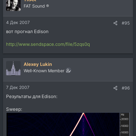
FAT Sound ®
4 Дек 2007
#95
вот прогнал Edison
http://www.sendspace.com/file/5zqs0q
Alexey Lukin
Well-Known Member
7 Дек 2007
#96
Результаты для Edison:
Sweep: