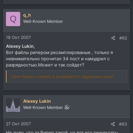
q_h
Q
Well-Known Member
18 Окт 2007
#92
Alexey Lukin,
Вот файлы рипером ресэмплированые , только я
невнимательно прочитал 34 пост и намудрил с
разрядностью.Может и так сойдет?
View hidden content is available for registered users!
Alexey Lukin
Well-Known Member
27 Окт 2007
#93
Не знаю, что за Рипер такой, но вот его результаты.