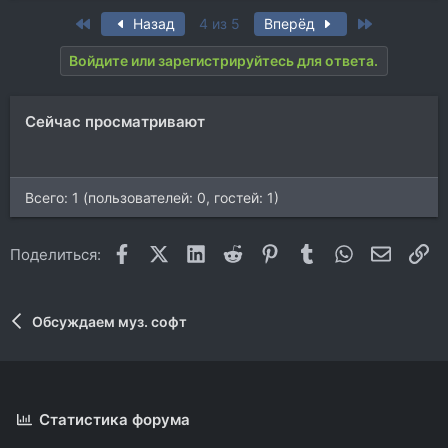
First
Last
Назад
4 из 5
Вперёд
Войдите или зарегистрируйтесь для ответа.
Сейчас просматривают
Всего: 1 (пользователей: 0, гостей: 1)
Facebook
X (Twitter)
LinkedIn
Reddit
Pinterest
Tumblr
WhatsApp
Электр
Сс
Поделиться:
Обсуждаем муз. софт
Статистика форума