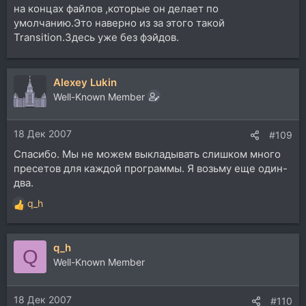
на концах файлов ,которые он делает по
умолчанию.Это наверно из за этого такой
Transition.Здесь уже без фэйдов.
Alexey Lukin
Well-Known Member
18 Дек 2007
#109
Спасибо. Мы не можем выкладывать слишком много
пресетов для каждой программы. Я возьму еще один-
два.
q_h
Р
е
а
q_h
к
Q
ц
Well-Known Member
и
и
18 Дек 2007
:
#110