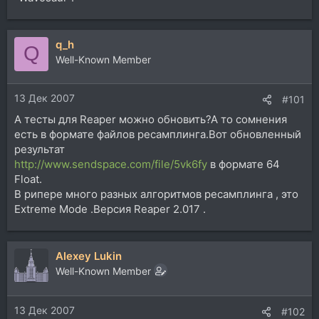
q_h
Q
Well-Known Member
13 Дек 2007
#101
А тесты для Reaper можно обновить?А то сомнения
есть в формате файлов ресамплинга.Вот обновленный
результат
http://www.sendspace.com/file/5vk6fy
в формате 64
Float.
В рипере много разных алгоритмов ресамплинга , это
Extreme Mode .Версия Reaper 2.017 .
Alexey Lukin
Well-Known Member
13 Дек 2007
#102