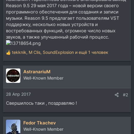
Reason 9.5 29 мая 2017 года – новой версии своего
программного обеспечения для создания и записи
музыки. Reason 9.5 предлагает пользователям VST
поддержку, несколько новых устройств и
востребованных функций, огромное число новых
звуков, а также улучшенный рабочий процесс.
tekknik
,
M Clis
,
SoundExplosion
и ещё 1 человек
Р
е
а
AstranariuM
к
ц
Well-Known Member
и
и
28 Апр 2017
:
#2
Свершилось таки , поздравляю !
Fedor Tkachev
Well-Known Member