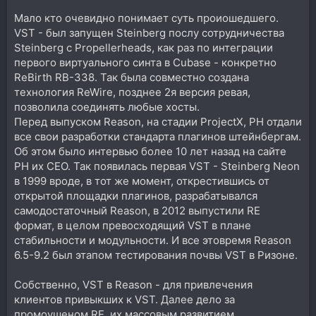
Мало кто очевидно понимает суть проиошедшего.
VST - был запущен Steinberg послу сотрудничества
Steinberg с Propellerheads, как раз по интеграции
первого виртуального синта в Cubase - конкретно
ReBirth RB-338. Так была совместно создана
технология ReWire, позднее 2я версия ревая,
позволила соединять любые хосты.
Перед выпуском Reason, на стадии ProjectX, РН отдали
все свои разработки стандарта плагинов штейнбергам.
Об этом было интервью более 10 лет назад на сайте
РН их СЕО. Так появилась первая VST - Steinberg Neon
в 1999 вроде, в тот же момент, открестившись от
открытой площадки плагинов, разрабатывался
самодостаточный Reason, в 2012 выпустили RE
формат, в целом превосходящий VST в плане
стабильности и модульности. И все этовремя Reason
6.5-9.2 был этапом тестирования почвы VST в Ризоне.
Собственно, VST в Reason - для привлечения
клиентов привыкших к VST. Далее дело за
промоушеном RE, их массовым развитием.