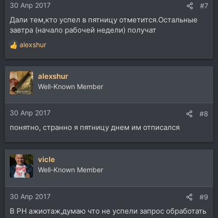
30 Апр 2017
#7
Дали тем,кто успел в пятницу отметится.Остальные
завтра (начало рабочей недели) получат
alexshur
Р
е
а
alexshur
к
ц
Well-Known Member
и
и
30 Апр 2017
:
#8
понятно, странно я пятницу днем им отписался
vicle
Well-Known Member
30 Апр 2017
#9
В PH ажиотаж,думаю что не успели запрос обработать