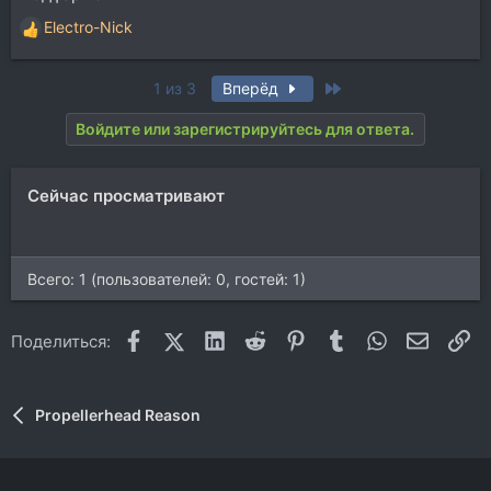
Electro-Nick
Р
е
а
Last
1 из 3
Вперёд
к
ц
Войдите или зарегистрируйтесь для ответа.
и
и
:
Сейчас просматривают
Всего: 1 (пользователей: 0, гостей: 1)
Facebook
X (Twitter)
LinkedIn
Reddit
Pinterest
Tumblr
WhatsApp
Электр
Сс
Поделиться:
Propellerhead Reason