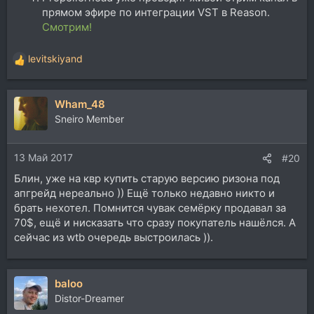
прямом эфире по интеграции VST в Reason.
Смотрим!
levitskiyand
Р
е
а
Wham_48
к
ц
Sneiro Member
и
и
13 Май 2017
:
#20
Блин, уже на квр купить старую версию ризона под
апгрейд нереально )) Ещё только недавно никто и
брать нехотел. Помнится чувак семёрку продавал за
70$, ещё и нисказать что сразу покупатель нашёлся. А
сейчас из wtb очередь выстроилась )).
baloo
Distor-Dreamer