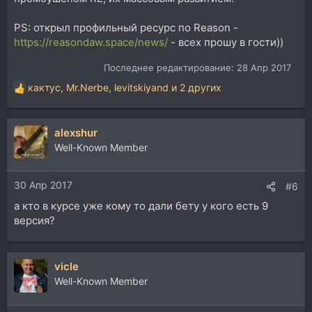
PS: открыл профильный ресурс по Reason -
https://reasondaw.space/news/
- всех прошу в гости))
Последнее редактирование:
28 Апр 2017
кактус
,
Mr.Nerbe
,
levitskiyand
и 2 других
Р
е
а
alexshur
к
ц
Well-Known Member
и
и
30 Апр 2017
:
#6
а кто в курсе уже кому то дали бету у кого есть 9
версия?
vicle
Well-Known Member