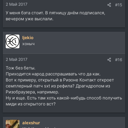
2 Май 2017
#15
У меня бэта стоит. В пятницу днём подписался,
вечером уже выслали.
ljekio
хоныч
2 Май 2017
#16
Тож без беты.
Приходится народ расспрашивать что да как.
Вот к примеру, открытый в Ризоне Контакт откроет
семплерный патч sxt из рефила? Драгндропом из
Ризобраузера, например.
Ну и еще. Есть там хоть какой-нибудь способ получить
миди из открытого вст?
alexshur