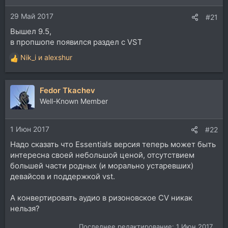
29 Май 2017
#21
Вышел 9.5,
в пропшопе появился раздел с VST
Nik_i
и
alexshur
Р
е
а
Fedor Tkachev
к
ц
Well-Known Member
и
и
1 Июн 2017
:
#22
Надо сказать что Essentials версия теперь может быть
интересна своей небольшой ценой, отсутствием
большей части родных (и морально устаревших)
девайсов и поддержкой vst.
А конвертировать аудио в ризоновское CV никак
нельзя?
Последнее редактирование:
1 Июн 2017