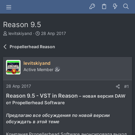
Reason 9.5
А
Д
levitskiyand
28 Апр 2017
в
а
т
т
Propellerhead Reason
о
а
р
н
т
а
levitskiyand
е
ч
Active Member
м
а
ы
л
а
28 Апр 2017
#1
Reason 9.5 - VST in Reason
– новая версия DAW
от Propellerhead Software
Предлагаю все обсуждения по новой версии
обсуждать в этой теме
Компания Propellerhead Software анонсировала выход