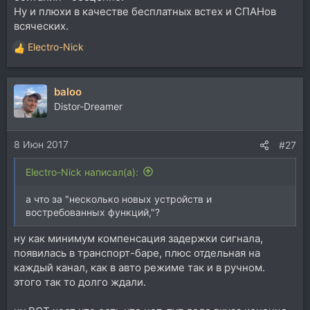
Ну и плюхи в качестве бесплатных встех и СПАНов
всяческих.
Electro-Nick
Р
е
а
baloo
к
ц
Distor-Dreamer
и
и
8 Июн 2017
:
#27
Electro-Nick написал(а):
а что за "несколько новых устройств и
востребованных функций,"?
ну как минимум компенсация задержки сигнала,
появилась в транспорт-баре, плюс отдельная на
каждый канал, как в авто режиме так и в ручном.
этого так то долго ждали.