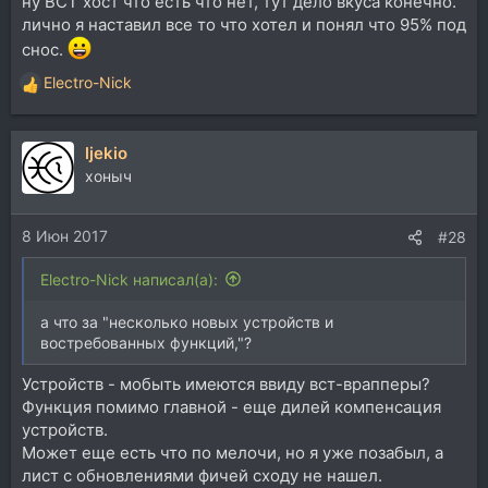
ну ВСТ хост что есть что нет, тут дело вкуса конечно.
лично я наставил все то что хотел и понял что 95% под
снос.
Electro-Nick
Р
е
а
ljekio
к
ц
хоныч
и
и
8 Июн 2017
:
#28
Electro-Nick написал(а):
а что за "несколько новых устройств и
востребованных функций,"?
Устройств - мобыть имеются ввиду вст-врапперы?
Функция помимо главной - еще дилей компенсация
устройств.
Может еще есть что по мелочи, но я уже позабыл, а
лист с обновлениями фичей сходу не нашел.