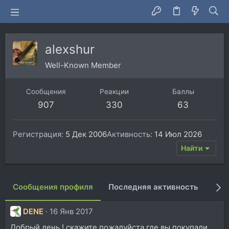
alexshur
Well-Known Member
Сообщения
Реакции
Баллы
907
330
63
Регистрация
5 Дек 2006
Активность
14 Июл 2026
Найти
Сообщения профиля
Последняя активность
Пуб
DENE
16 Янв 2017
Добрый день ! скажите пожалуйста где вы покупали