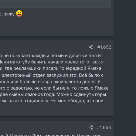
погляжу
.
#1.652
о не покупает каждый пятый и десятый чел и
еня на ютубе банить начали после того- как я
жи, где рекламщики писали "очередной Ямаха
и электронный отдел заслужил это. Всё было с
нов или больше в евро эквивалента денег. Я
то с радостью, но если бы не я, то ложь о Ямахе
стрее смены сезонов года. Можно сдвинуть горы
емя на это в одиночку. Но мне обидно, что они
#1.653
нный Монтаж у Димы музыканта из Москвы из