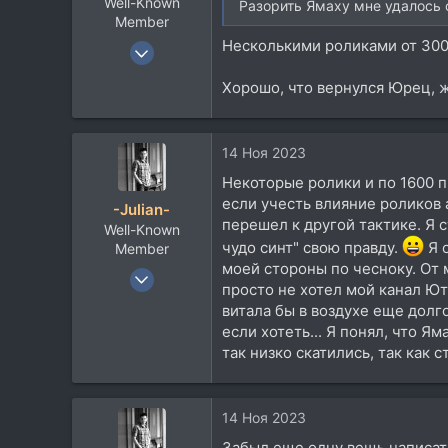
Well-Known
Разорить Ямаху мне удалось 
Member
Несколькими роликами от 300 
17 Фев 2012
2.153
Хорошо, что вернулся Юрец, 
2.552
113
56
14 Ноя 2023
Москва
Некоторые ролики и по 1600 п
если учесть влияние роликов 
-Julian-
перешел к другой тактике. Я
Well-Known
чудо синт" свою правду.
Я о
Member
моей стороны по чесноку. От 
8 Янв 2012
просто не хотел мой канал Юту
2.609
витала бы в воздухе еще долг
2.286
если хотеть... Я понял, что Я
113
так низко скатились, так как 
Между Парижем и Москвой
www.youtube.com
14 Ноя 2023
Забыл еще одну вещь написат