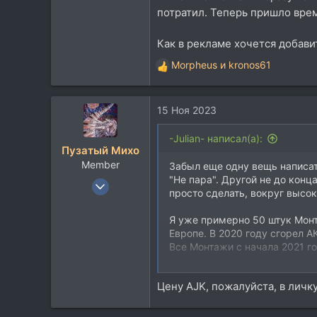
потратил. Теперь пришло врем
Как в рекламе хочется добави
Morpheus
и
kronos61
Р
е
а
15 Ноя 2023
к
ц
и
-Julian- написал(а):
Пузатый Михо
и
Member
:
Забыл еще одну вещь написат
"Не пара". Другой не до кон
14 Дек 2017
просто сделать, вокруг высо
49
16
Я уже примерно 50 штук Монт
Европе. В 2020 году сгорел 
8
Все Монтажи с начала 2021 г
56
Последние 4х АК4396VF купил
Цену AJK, пожалуйста, в личку
фактически уже нет нигде.
Мне надоело если честно дела