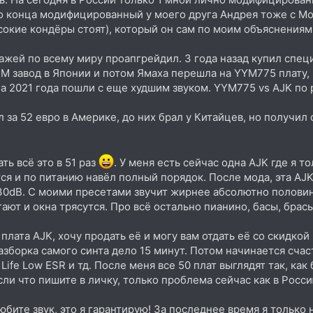
до конца модифицированный у моего друга Андрея тоже с Мо
ысокие кондёры стоят), который он сам по моим объяснения
жей по всему миру проапгрейдил. 3 года назад купил специ
КМ завод в Японии и потом Ямаха перешла на YYM775 плату,
а 2021 года пошли с еще худшим звуком. YYM775 vs AJK по
за 52 евро в Америке, до них брал у Китайцев, но получил
ть всё это в 51 раз
. У меня есть сейчас одна AJK где я 
ся и по питанию навёл полный порядок. После мода, эта AJK
30dB. С моими пресетами звучит жирнее абсолютно половины
ают и окна трясутся. Про всё остально пианино, басы, брасы
плата AJK, хочу продать её и могу вам отдать её со скидкой 
азборка самого синта дело 15 минут. Потом начинается счас
 Life Low ESR и тд. После меня все 50 плат выглядят так, как
сли что пишите в личку, только проблема сейчас как в Росс
бите звук, это я гарантирую! За последнее время я только