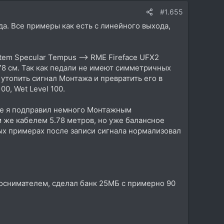
High End. Звук офигенный, шум на линии -120dB,
#1.655
 крутых аналогов. Кик такой, что соседи из дома
а. Все примеры как есть с линейного выхода,
зупречно круто.
закрыть эту тему навсегда. За работу не возьму ни
ука. Кондеры которые я поставил тоже не Китай, а
stem Specular Tempus --> RME Fireface UFX2
а заводе делали, никакой кустарной работы никто
78 см. Так как педали не имеют симметричных
утопить сигнал Монтажа и превратить его в
0, Wet Level 100.
лучшие в мире операционники 2300 евро потратил.
рое я подправил немного Монтажным
м же кабелем 5.78 метров, но уже балансное
ых примерах после записи сигнала нормализовал
укоснимателем, сделал банк 25МБ с примерно 90