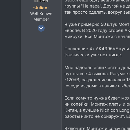
группы "Не пара". Другой не 
-Julian-
так просто сделать, вокруг в
Well-Known
Member
Я уже примерно 50 штук Монта
8 Янв 2012
Европе. В 2020 году сгорел А
2.609
микрухи. Все Монтажи с начал
2.286
Последние 4х АК4396VF купил 
113
фактически уже нет нигде.
Между Парижем и Москвой
www.youtube.com
Мне надоело если честно дела
нужны все 4 выхода. Разумеет
-120dB, разделение каналов 1
соседи из дома в панике выбег
Если кому то нужна будет моя 
ни копейки. Монтаж платы и р
Китай, а лучшие Nichicon Long
работы никто не обнаружит. Е
Включите Монтаж и сразу полю