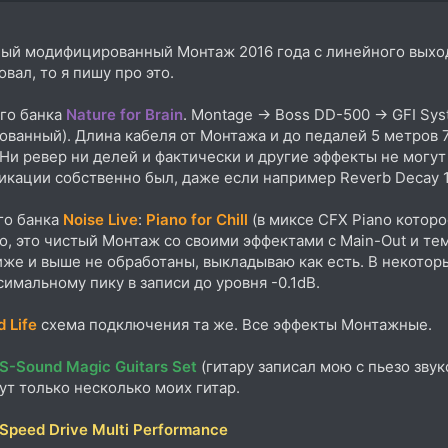
ся и по питанию навёл полный порядок. После мода, эта AJK = 
 моими пресетами звучит жирнее абсолютно половины всех даже
ный модифицированный Монтаж 2016 года с линейного выход
сутся. Про всё остально пианино, басы, брасы и тд, тоже всё бе
вал, то я пишу про это.
 плата AJK, хочу продать её и могу вам отдать её со скидкой и 
орка самого синта дело 15 минут. Потом начинается счастье зв
го банка
Nature for Brain
. Montage -> Boss DD-500 -> GFI Sy
 ESR и тд. После меня все 50 плат выглядят так, как будто их н
ванный). Длина кабеля от Монтажа и до педалей 5 метров 
е в личку, только проблема сейчас как в Россию переправить.
Ни ревер ни делей и фактически и другие эффекты не могут 
икации собственно был, даже если например Reverb Decay 10
бите звук, это я гарантирую! За последнее время я только на 
ить хоть маленькую сумму этих денег назад.
го банка
Noise Live
:
Piano for Chill
(в миксе CFX Piano кото
о, это чистый Монтаж со своими эффектами с Main-Out и те
ить "сделайте себя счастливым!"
же и выше не обработаны, выкладываю как есть. В некотор
симальному пику в записи до уровня -0.1dB.
d Life
схема подключения та же. Все эффекты Монтажные.
S-Sound Magic Guitars Set
(гитару записал мою с пьезо зв
ут только несколько моих гитар.
Speed Drive Multi Performance