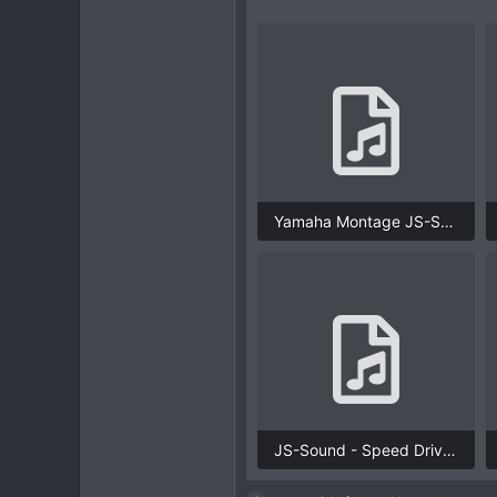
Yamaha Montage JS-Sound Preset from Nature for Brain Sound Set.mp3
2,4 MB · Просмотры: 1.490
JS-Sound - Speed Drive.mp3
4,4 MB · Просмотры: 1.505