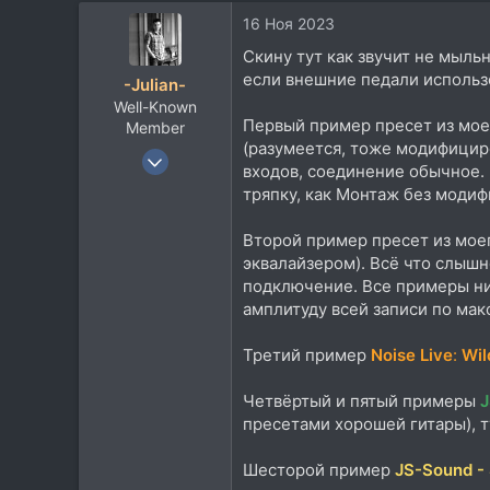
нужны все 4 выхода. Разумеет
16 Ноя 2023
разделение каналов 130dB. С
Скину тут как звучит не мыль
в панике выбегают и окна тря
если внешние педали использо
-Julian-
Если кому то нужна будет моя
Well-Known
копейки. Монтаж платы и разб
Первый пример пресет из мое
Member
лучшие Nichicon Long Life Low
(разумеется, тоже модифициро
8 Янв 2012
не обнаружит. Если что пишит
входов, соединение обычное. 
2.609
тряпку, как Монтаж без модиф
Включите Монтаж и сразу полю
2.286
Теперь пришло время возврат
Второй пример пресет из мое
113
эквалайзером). Всё что слышн
Между Парижем и Москвой
Как в рекламе хочется добав
подключение. Все примеры ни
www.youtube.com
амплитуду всей записи по мак
Третий пример
Noise Live
:
Wil
Четвёртый и пятый примеры
J
пресетами хорошей гитары), т
Шесторой пример
JS-Sound - 