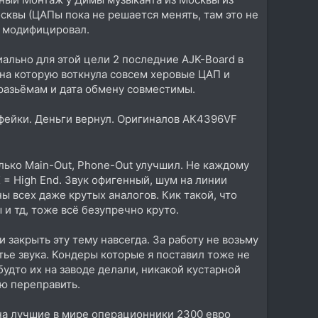
сквы (ЦАПы пока не решается менять, там это не
м модифицировал.
ально для этой цели 2 последние AJK-Board в
 на которую воткнула совсем херовые ЦАП и
 разьёмам и дата обмену совместимы.
 фейки. Деньги вернул. Оригиналов АК4396VF
только Main-Out, Phone-Out улучшил. Не каждому
 = High End. Звук офигенный, шум на линии
 всех даже крутых аналогов. Кик такой, что
 и тд, тоже всё безупречно круто.
и закрыть эту тему навсегда. За работу не возьму
тье звука. Кондеры которые я поставил тоже не
 будто их на заводе делали, никакой кустарной
ию переправить.
 на лучшие в мире операционники 2300 евро