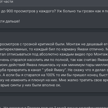
от части
до 900 просмотров у каждого? Уж больно ты грозен как я 
жги дальше!
росмотров с грозной критикой были. Монтаж не дешеаый ег
антирекламных, то каждый бил по карману Ямахи отлично. М
 стал отписываться под абсолютно каждым видео про Монта
чень старался насолить им по полной, так как считаю Ямах
моих действий Ямаха лишилась ну как минимум пары миллио
ба превратить в канал " убей Ямаху". Не скажу что я делал э
о. А если бы я старался на 100% то им бы пришел конец бы
маху не изменить и плюнул на них. Мне жалко тратить свое вр
старые синты у них были вполне ок.
ь. На сегодня в России только 1 мной лично модифицирова