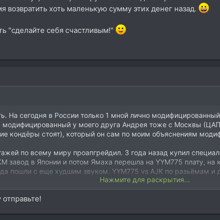
я возвратить хоть маленькую сумму этих денег назад.
ть "сделайте себя счастливым!"
ь. На сегодня в России только 1 мной лично модифицированны
ца модифицированный у моего друга Андрея тоже с Москвы (ЦАПы
кие кондёры стоят), который он сам по моим объяснениям моди
ажей по всему миру проапгрейдил. 3 года назад купил специаль
АКМ завод в Японии и потом Ямаха перешла на YYM775 плату, на
ода пошли с еще худшим звуком. YYM775 vs AJK по разьёмам и
Нажмите для раскрытия...
 за 52 евро в Америке, до них брал у Китайцев, но получил фе
 отправьте!
ть всё это в 51 раз
. У меня есть сейчас одна AJK где я тол