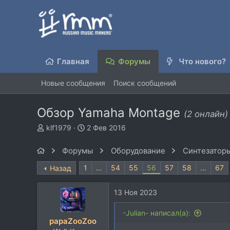
Главная
Форумы
Что нового?
Новые сообщения
Поиск сообщений
Обзор Yamaha Montage
(2 онлайн)
А
Д
klf1979
2 Фев 2016
в
а
т
т
Форумы
Оборудование
Синтезаторы
о
а
р
н
1
…
54
55
56
57
58
…
67
Назад
т
а
е
ч
13 Ноя 2023
м
а
ы
л
-Julian- написал(а):
а
papaZooZoo