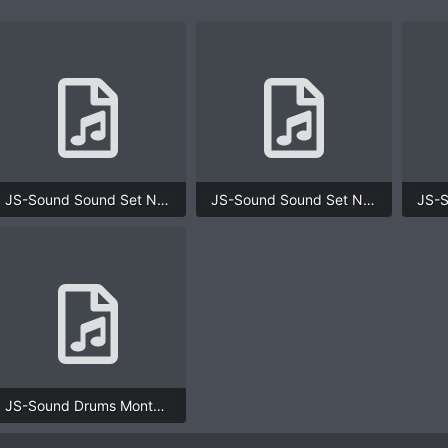
JS-Sound Sound Set Noise Live Preset - Piano for Chill.mp3
JS-Sound Sound Set Noise Live Preset - Wild Life.mp3
3,2 MB · Просмотры: 1.454
1,7 MB · Просмотры: 1.442
JS-Sound Drums Montage Line-Out.mp3
8,1 MB · Просмотры: 1.528