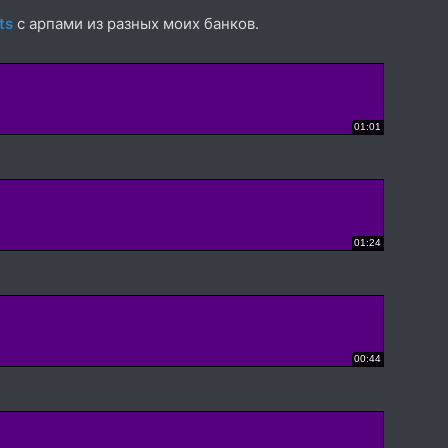
its
с арпами из разных моих банков.