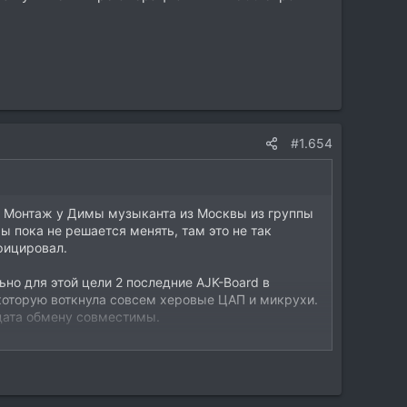
#1.654
й Монтаж у Димы музыканта из Москвы из группы
 пока не решается менять, там это не так
фицировал.
но для этой цели 2 последние AJK-Board в
 которую воткнула совсем херовые ЦАП и микрухи.
 дата обмену совместимы.
йки. Деньги вернул. Оригиналов АК4396VF
ько Main-Out, Phone-Out улучшил. Не каждому