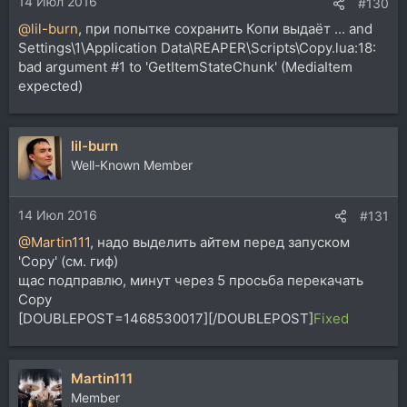
14 Июл 2016
:
#130
@lil-burn
, при попытке сохранить Копи выдаёт ... and
Settings\1\Application Data\REAPER\Scripts\Copy.lua:18:
bad argument #1 to 'GetItemStateChunk' (MediaItem
expected)
lil-burn
Well-Known Member
14 Июл 2016
#131
@Martin111
, надо выделить айтем перед запуском
'Copy' (см. гиф)
щас подправлю, минут через 5 просьба перекачать
Copy
[DOUBLEPOST=1468530017][/DOUBLEPOST]
Fixed
Martin111
Member