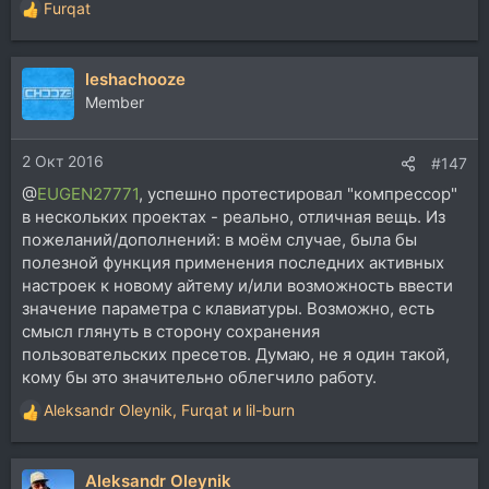
Furqat
Р
е
а
leshachooze
к
ц
Member
и
и
2 Окт 2016
:
#147
@
EUGEN27771
, успешно протестировал "компрессор"
в нескольких проектах - реально, отличная вещь. Из
пожеланий/дополнений: в моём случае, была бы
полезной функция применения последних активных
настроек к новому айтему и/или возможность ввести
значение параметра с клавиатуры. Возможно, есть
смысл глянуть в сторону сохранения
пользовательских пресетов. Думаю, не я один такой,
кому бы это значительно облегчило работу.
Aleksandr Oleynik
,
Furqat
и
lil-burn
Р
е
а
Aleksandr Oleynik
к