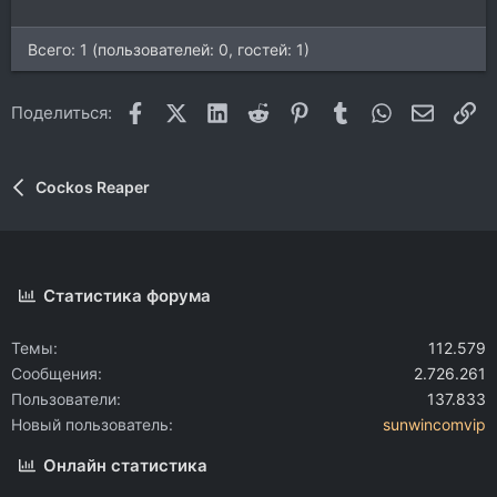
Всего: 1 (пользователей: 0, гостей: 1)
Facebook
X (Twitter)
LinkedIn
Reddit
Pinterest
Tumblr
WhatsApp
Электр
Сс
Поделиться:
Cockos Reaper
Статистика форума
Темы
112.579
Сообщения
2.726.261
Пользователи
137.833
Новый пользователь
sunwincomvip
Онлайн статистика