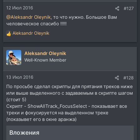
и
12 Июл 2016
:
#127
@Aleksandr Oleynik
, то что нужно. Большое Вам
человеческое спасибо !!!!!
Aleksandr Oleynik
Р
е
а
Aleksandr Oleynik
к
ц
Well-Known Member
и
и
13 Июл 2016
:
#128
По просьбе сделал скрипты для прятания треков ниже
или выше выделенного с задаваемым в скрипте шагом
(стоит 5)
Скрипт - ShowAllTrack_FocusSelect - показывает все
треки и фокусируется на выделенном треке
(показывет его в окне аранжа)
Вложения