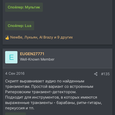
Спойлер:
Мультик
Спойлер:
Lua
NewBe
,
Лукьян
,
Al Brazy
и 9 других
Р
е
а
EUGEN27771
к
E
ц
Well-Known Member
и
и
4 Сен 2016
:
#135
Скрипт выравнивает аудио по найденным
транзиентам. Простой вариант со встроенным
Риперовским транзиент-детектором.
Подходит для инструментов, в которых имеются
выраженные транзиенты - барабаны, ритм-гитары,
перкуссия и тп.