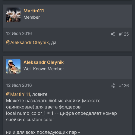
а
Martin111
к
ц
Member
и
и
12 Июл 2016
:
#125
@Aleksandr Oleynik
, да
Aleksandr Oleynik
Well-Known Member
12 Июл 2016
#126
@Martin111
, ловите
Можете назначать любые ячейки (можете
одинаковые) для цвета фолдеров
local numb_color_1 = 1 -- цифра определяет номер
ячейки с custom color
ни и для всех последующих пар -