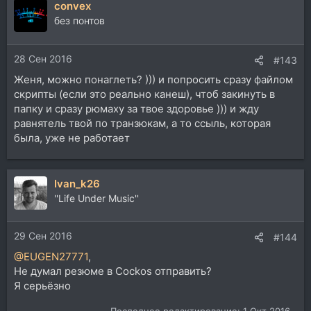
convex
к
ц
без понтов
и
и
28 Сен 2016
:
#143
Женя, можно понаглеть? ))) и попросить сразу файлом
скрипты (если это реально канеш), чтоб закинуть в
папку и сразу рюмаху за твое здоровье ))) и жду
равнятель твой по транзюкам, а то ссыль, которая
была, уже не работает
Ivan_k26
''Life Under Music''
29 Сен 2016
#144
@EUGEN27771
,
Не думал резюме в Cockos отправить?
Я серьёзно
Последнее редактирование:
1 Окт 2016