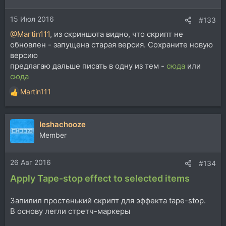
15 Июл 2016
#133
@Martin111
, из скриншота видно, что скрипт не
обновлен - запущена старая версия. Сохраните новую
версию
предлагаю дальше писать в одну из тем -
сюда
или
сюда
Martin111
Р
е
а
leshachooze
к
ц
Member
и
и
26 Авг 2016
:
#134
Apply Tape-stop effect to selected items
Запилил простенький скрипт для эффекта tape-stop.
В основу легли стретч-маркеры