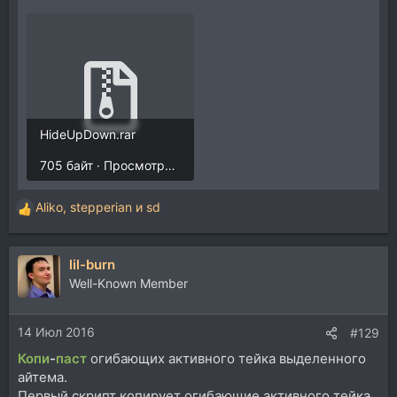
HideUpDown.rar
705 байт · Просмотры: 264
Aliko
,
stepperian
и
sd
Р
е
а
lil-burn
к
ц
Well-Known Member
и
и
14 Июл 2016
:
#129
Копи
-
паст
огибающих активного тейка выделенного
айтема.
Первый скрипт копирует огибающие активного тейка