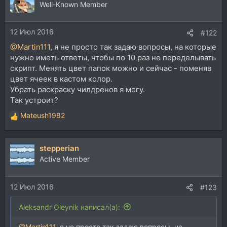
Well-Known Member
12 Июл 2016
#122
@Martin111
, я не просто так задаю вопросы, на которые
нужно иметь ответы, чтобы по 10 раз не переделывать
скрипт. Менять цвет папок можно и сейчас - поменяв
цвет ячеек в кастом колор.
Убрать раскраску чилдренов я могу.
Так устроит?
Mateush1982
Р
е
а
stepperian
к
ц
Active Member
и
и
12 Июл 2016
:
#123
Aleksandr Oleynik написал(а):
@Martin111
, я не просто так задаю вопросы, на