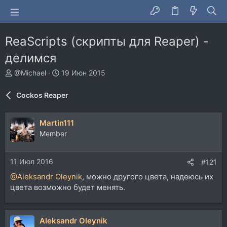
ReaScripts (скрипты для Reaper) -
делимся
А
Д
@Michael
19 Июн 2015
в
а
т
т
Cockos Reaper
о
а
р
н
т
а
Martin111
е
ч
Member
м
а
ы
л
а
11 Июл 2016
#121
@Aleksandr Oleynik
, можно другого цвета, надеюсь их
цвета возможно будет менять.
Aleksandr Oleynik