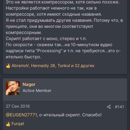
Это не является компрессором, хотя сильно похоже.
Настройки работают немного не так, как в
компрессоре, хотя имеют сходные названия.
Я не стал придумывать другие названия. Потому что, в
принципе, они во многом соответствуют
компрессорным.
Скрипт работает с моно, стерео и т.п.
По скорости - скажем так...на 10-минутном аудио
надписи типа "Processing" и т.п. не требуются...это о-
ительно быстро.
AbramoV
,
Hennadiy 28
,
Tunkul
и 32 других
Р
е
а
Nagor
к
ц
Active Member
и
и
27 Сен 2016
:
#141
@EUGEN27771
, о-ительный скрипт. Спасибо!
Furqat
Р