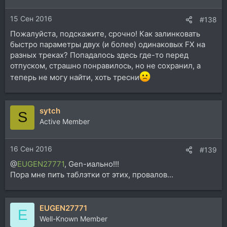
=======
Курсор можно перемещать левым кликом в окне по
15 Сен 2016
#138
форме волны. Плей-курсор тоже отображается в оне
Колесо мыши - горизонтальный зум. Мидл-драг
Пожалуйста, подскажите, срочно! Как залинковать
перемещение волны влево-вправо.
быстро параметры двух (и более) одинаковых FX на
Посмотреть вложение 115847
разных треках? Попадалось здесь где-то перед
=======
отпуском, страшно понравилось, но не сохранил, а
Vox-Deess Enveloper.lua
теперь не могу найти, хоть тресни
sytch
S
Active Member
16 Сен 2016
#139
@
EUGEN27771
, Gen-иально!!!
Пора мне пить таблэтки от этих, провалов...
EUGEN27771
E
Well-Known Member