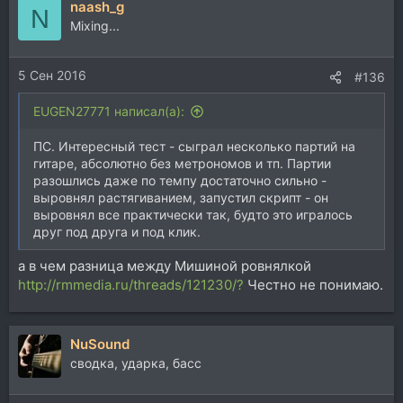
naash_g
к
N
ц
Mixing...
и
и
5 Сен 2016
:
#136
EUGEN27771 написал(а):
ПС. Интересный тест - сыграл несколько партий на
гитаре, абсолютно без метрономов и тп. Партии
разошлись даже по темпу достаточно сильно -
выровнял растягиванием, запустил скрипт - он
выровнял все практически так, будто это игралось
друг под друга и под клик.
а в чем разница между Мишиной ровнялкой
http://rmmedia.ru/threads/121230/?
Честно не понимаю.
NuSound
сводка, ударка, басс