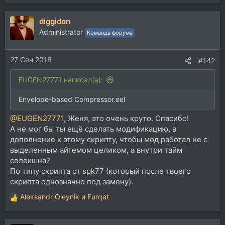
е
а
diggidon
к
ц
Administrator
Команда форума
и
и
27 Сен 2016
:
#142
EUGEN27771 написал(а):
Envelope-based Compressor.eel
@EUGEN27771
, Женя, это очень круто. Спасибо!
А не мог бы ты ещё сделать модификацию, в
дополнение к этому скрипту, чтобы мод работал не с
выделенным айтемом целиком, а внутри тайм
селекшна?
По типу скрипта от spk77 (который после твоего
скрипта однозначно под замену).
Aleksandr Oleynik
и
Furqat
Р
е
а