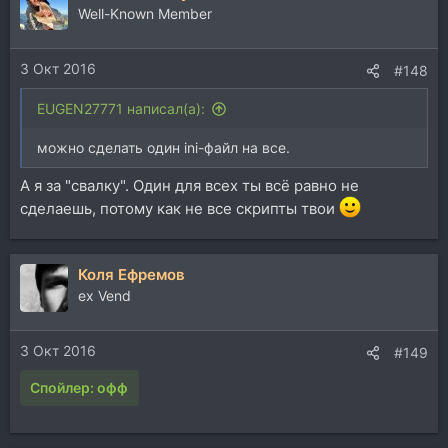
ц
Well-Known Member
и
и
3 Окт 2016
:
#148
EUGEN27771 написал(а):
можно сделать один ini-файл на все.
А я за "свалку". Один для всех ты всё равно не
сделаешь, потому как не все скрипты твои
Коля Ефремов
ex Vend
3 Окт 2016
#149
Спойлер:
офф