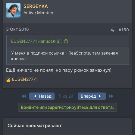
SERGEYKA
Active Member
3 Окт 2016
#150
EUGEN27771 написал(а):
У меня в подписи ссылка - ReaScripts, там зеленая
кнопка:
Ещё ничего не понял, но пару рюмок замахнул)
EUGEN27771
Р
е
а
First
Last
Назад
5 из 24
Вперёд
к
ц
Войдите или зарегистрируйтесь для ответа.
и
и
:
Сейчас просматривают