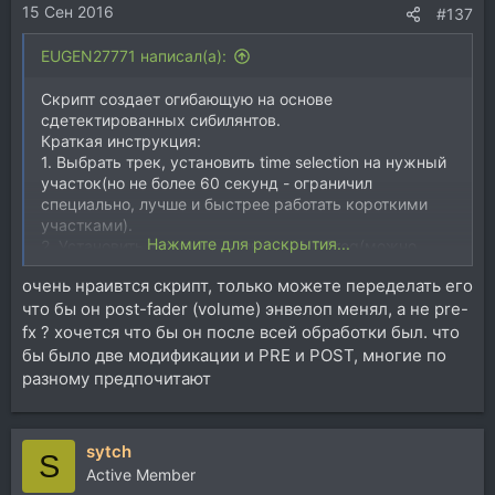
15 Сен 2016
#137
EUGEN27771 написал(а):
Скрипт создает огибающую на основе
сдетектированных сибилянтов.
Краткая инструкция:
1. Выбрать трек, установить time selection на нужный
участок(но не более 60 секунд - ограничил
специально, лучше и быстрее работать короткими
участками).
Нажмите для раскрытия...
2. Установить значение фильтра - HP Freq(можно
оставить по-умолчанию) и нажать "Get Selection".
очень нраивтся скрипт, только можете переделать его
Посмотреть вложение 115845
что бы он post-fader (volume) энвелоп менял, а не pre-
На достаточно большом участке может занять
некоторое время - несколько секунд.
fx ? хочется что бы он после всей обработки был. что
После детектирования синим цветом отображается
бы было две модификации и PRE и POST, многие по
ориг. сигнал, красным - сибилянты.
разному предпочитают
3. Остальные параметры работают практически
мгновенно и визуально отображаются в окне скрипта.
Изменения сразу проявляются на огибающей,
sytch
поэтому можно сразу и слушать.
S
Active Member
Посмотреть вложение 115846