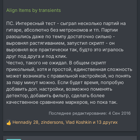
Align Items by transients
ПС. Интересный тест - сыграл несколько партий на
гитаре, абсолютно без метрономов и тп. Партии
разошлись даже по темпу достаточно сильно -
выровнял растягиванием, запустил скрипт - он
выровнял все практически так, будто это игралось
друг под друга и под клик.
Честно, такого не ожидал. В общем скрипт
прикольный, хотя и простой, единственная сложность
может возникать с правильной настройкой, но понять
за пару минут можно. Если будет время, попробую
добавить доп. настройки, возможно поменять
детектор, добавить фильтр, сделать более
качественное сравнение маркеров, но пока так.
Последнее редактирование:
4 Сен 2016
Hennadiy 28
,
zindersons
,
Vlad Koshkin
и 13 других
Р
е
а