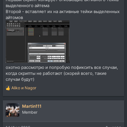
выделенного айтема
Второй - вставляет их на активные тейки выделенных
айтомов
охотно рассмотрю и попробую пофиксить все случаи,
когда скрипты не работают (скорей всего, такие
случаи будут)
Aliko
и
Nagor
Р
е
а
Martin111
к
ц
Member
и
и