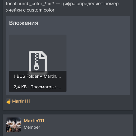
local numb_color_* = * -- цифра определяет номер
ячейки с custom color
Вложения
!_BUS Folder v_Martin.rar
2,4 KB · Просмотры: 258
Martin111
Р
е
а
Martin111
к
ц
Member
и