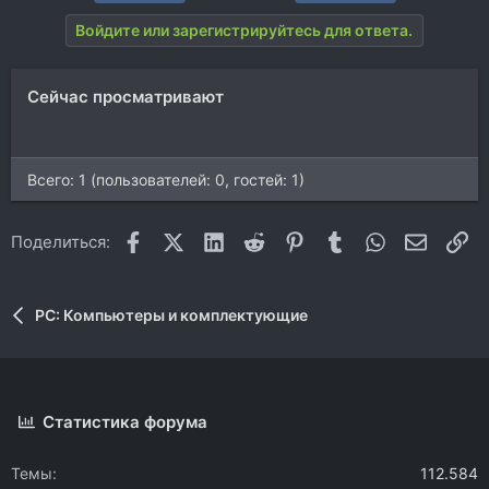
ц
Войдите или зарегистрируйтесь для ответа.
и
и
:
Сейчас просматривают
Всего: 1 (пользователей: 0, гостей: 1)
Facebook
X (Twitter)
LinkedIn
Reddit
Pinterest
Tumblr
WhatsApp
Электр
Сс
Поделиться:
PC: Компьютеры и комплектующие
Статистика форума
Темы
112.584