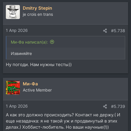
а
Dmitry Stepin
к
ц
je crois en trans
и
и
1 Апр 2026
:
#5.738
Ми-Фа написал(а):
Извиняйте
Ну погоди. Нам нужны тесты))
Ми-Фа
Active Member
1 Апр 2026
#5.739
А как это должно происходить? Контакт не держу.( И
еще незадачка: я не такой уж и продвинутый в этих
делах.) Хоббист-любитель. Но ваши научные(!))