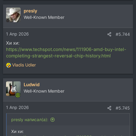
presly
Well-Known Member
1 Апр 2026
#5.744
Хи хи:
https://www.techspot.com/news/111906-amd-buy-intel-
completing-strangest-reversal-chip-history.html
Vladis Udler
Р
е
а
Ludwid
к
ц
Well-Known Member
и
и
1 Апр 2026
:
#5.745
presly написал(а):
Хи хи: