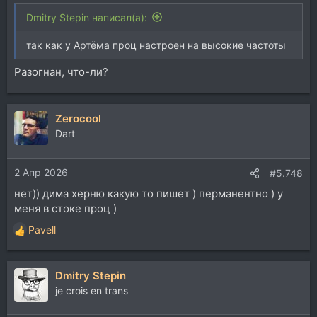
Dmitry Stepin написал(а):
так как у Артёма проц настроен на высокие частоты
Разогнан, что-ли?
Zerocool
Dart
2 Апр 2026
#5.748
нет)) дима херню какую то пишет ) перманентно ) у
меня в стоке проц )
Pavell
Р
е
а
Dmitry Stepin
к
ц
je crois en trans
и
и