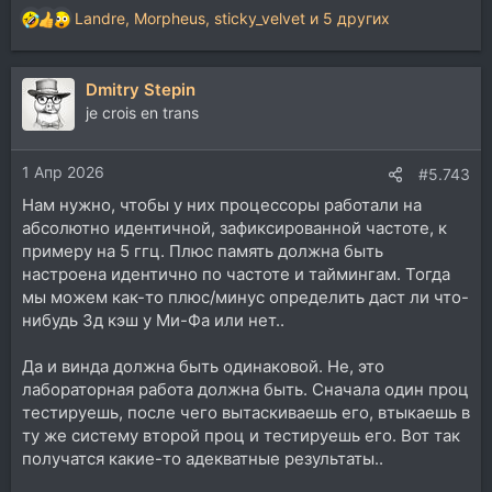
Landre
,
Morpheus
,
sticky_velvet
и 5 других
Р
е
а
Dmitry Stepin
к
ц
je crois en trans
и
и
1 Апр 2026
:
#5.743
Нам нужно, чтобы у них процессоры работали на
абсолютно идентичной, зафиксированной частоте, к
примеру на 5 ггц. Плюс память должна быть
настроена идентично по частоте и таймингам. Тогда
мы можем как-то плюс/минус определить даст ли что-
нибудь 3д кэш у Ми-Фа или нет..
Да и винда должна быть одинаковой. Не, это
лабораторная работа должна быть. Сначала один проц
тестируешь, после чего вытаскиваешь его, втыкаешь в
ту же систему второй проц и тестируешь его. Вот так
получатся какие-то адекватные результаты..