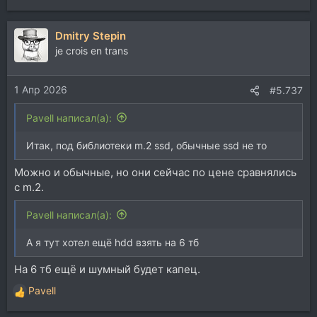
е
а
Dmitry Stepin
к
ц
je crois en trans
и
и
1 Апр 2026
:
#5.737
Pavell написал(а):
Итак, под библиотеки m.2 ssd, обычные ssd не то
Можно и обычные, но они сейчас по цене сравнялись
с m.2.
Pavell написал(а):
А я тут хотел ещё hdd взять на 6 тб
На 6 тб ещё и шумный будет капец.
Pavell
Р
е