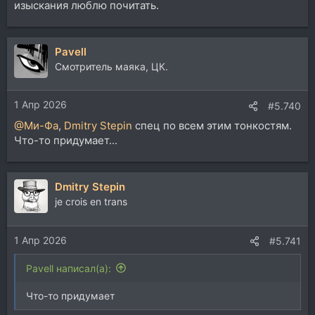
изыскания люблю почитать.
Pavell
Смотритель маяка, ЦК.
1 Апр 2026
#5.740
@Ми-Фа
,
Dmitry Stepin
спец по всем этим тонкостям.
Что-то придумает...
Dmitry Stepin
je crois en trans
1 Апр 2026
#5.741
Pavell написал(а):
Что-то придумает