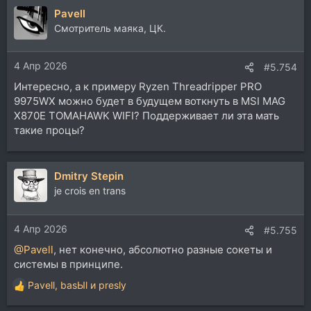
Pavell
Смотритель маяка, ЦК.
4 Апр 2026
#5.754
Интересно, а к примеру Ryzen Threadripper PRO
9975WX можно будет в будущем воткнуть в MSI MAG
X870E TOMAHAWK WIFI? Поддерживает ли эта мать
такие процы?
Dmitry Stepin
je crois en trans
4 Апр 2026
#5.755
@Pavell
, нет конечно, абсолютно разные сокеты и
системы в принципе.
Pavell
,
basЫl
и
presly
Р
е