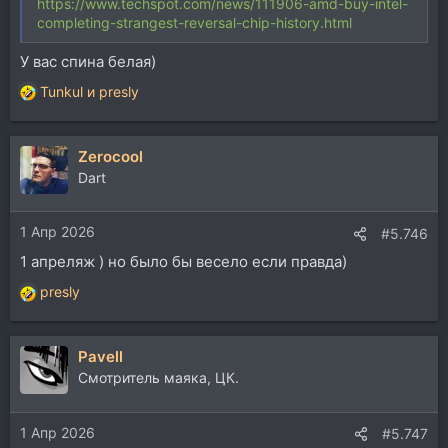
https://www.techspot.com/news/111906-amd-buy-intel-
completing-strangest-reversal-chip-history.html
У вас спина белая)
Tunkul
и
presly
Р
е
а
Zerocool
к
ц
Dart
и
и
1 Апр 2026
:
#5.746
1 апреляж ) но было бы весело если правда)
presly
Р
е
а
Pavell
к
ц
Смотритель маяка, ЦК.
и
и
1 Апр 2026
:
#5.747