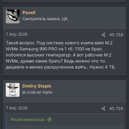
е
а
Pavell
к
ц
Смотритель маяка, ЦК.
и
и
7 Апр 2026
:
#5.758
Такой вопрос. Под систему нового компа взял M.2
NVMe Samsung 990 PRO на 1 тб. 1100 не брал,
побоялся высоких температур. А вот рабочие M.2
NVMe, думаю какие брать? Ведь можно что-то
дешевле и менее раскрученное взять.. Нужно 4 ТБ.
Dmitry Stepin
je crois en trans
7 Апр 2026
#5.759
Pavell написал(а):