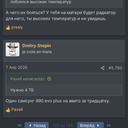
побоялся высоких температур
А чего их бояться? У тебя на матери будет радиатор
для него, ты высоких температур и не увидишь.
presly
Р
е
а
Dmitry Stepin
к
ц
je crois en trans
и
и
7 Апр 2026
:
#5.760
Pavell написал(а):
Нужно 4 ТБ
Один самсунг 990 evo plus на авито за тридцатку.
Pavell
Р
е
а
First
Last
Назад
192 из 195
Вперёд
к