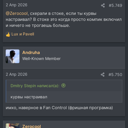
2 Апр 2026
:
#5.749
@Zerocool
, схерали в стоке, если ты курвы
настраивал? В стоке это когда просто компик включил
и ничего не трогаешь больше.
Lux
и
Pavell
Р
е
а
Andruha
к
ц
Well-Known Member
и
и
2 Апр 2026
:
#5.750
Dmitry Stepin написал(а):
курвы настраивал
имхо, наверное в Fan Control (фришная програмка)
Zerocool