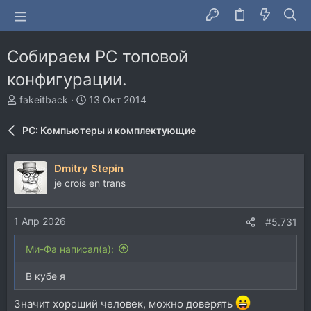
Собираем PC топовой
конфигурации.
А
Д
fakeitback
13 Окт 2014
в
а
т
т
PC: Компьютеры и комплектующие
о
а
р
н
т
а
Dmitry Stepin
е
ч
je crois en trans
м
а
ы
л
а
1 Апр 2026
#5.731
Ми-Фа написал(а):
В кубе я
Значит хороший человек, можно доверять