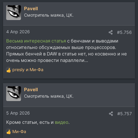
а
Pavell
к
ц
Смотритель маяка, ЦК.
и
и
4 Апр 2026
:
#5.756
Весьма интересная статья
с бенчами и выводами
относительно обсуждаемых выше процессоров.
Прямых бенчей в DAW в статье нет, но косвенно и не
очень можно провести параллели...
presly
и
Ми-Фа
Р
е
а
Pavell
к
ц
Смотритель маяка, ЦК.
и
и
5 Апр 2026
:
#5.757
Кроме статьи, есть и
видео
.
Ми-Фа
Р