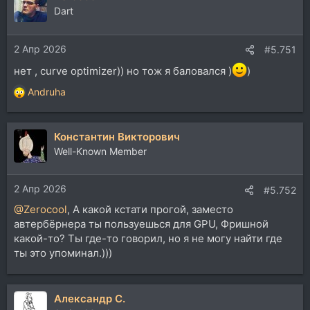
Dart
2 Апр 2026
#5.751
нет , curve optimizer)) но тож я баловался )
)
Andruha
Р
е
а
Константин Викторович
к
ц
Well-Known Member
и
и
2 Апр 2026
:
#5.752
@Zerocool
, А какой кстати прогой, заместо
автербёрнера ты пользуешься для GPU, Фришной
какой-то? Ты где-то говорил, но я не могу найти где
ты это упоминал.)))
Александр С.