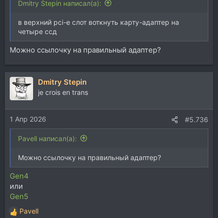
Dmitry Stepin написал(а):
в верхний pci-e слот воткнуть карту-адаптер на
четыре ссд
Можно ссылочку на правильный адаптер?
Dmitry Stepin
je crois en trans
1 Апр 2026
#5.736
Pavell написал(а):
Можно ссылочку на правильный адаптер?
Gen4
или
Gen5
Pavell
Р