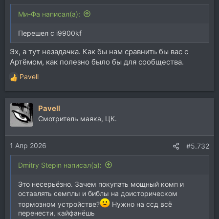
Ми-Фа написал(а):
Перешел с i9900kf
Эх, а тут незадачка. Как бы нам сравнить бы вас с
Артёмом, как полезно было бы для сообщества.
Pavell
Р
е
а
Pavell
к
ц
Смотритель маяка, ЦК.
и
и
1 Апр 2026
:
#5.732
Dmitry Stepin написал(а):
Это несерьёзно. Зачем покупать мощный комп и
оставлять семплы и библы на доисторическом
тормозном устройстве?
Нужно на ссд всё
перенести, кайфанёшь