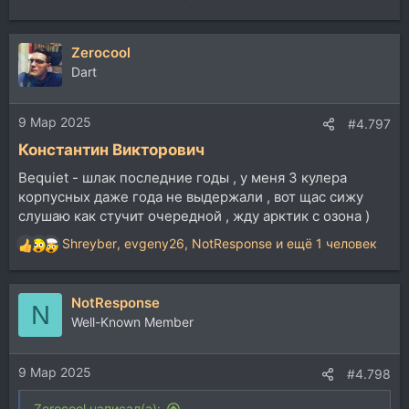
Zerocool
Dart
9 Мар 2025
#4.797
Константин Викторович
Bequiet - шлак последние годы , у меня 3 кулера
корпусных даже года не выдержали , вот щас сижу
слушаю как стучит очередной , жду арктик с озона )
Shreyber
,
evgeny26
,
NotResponse
и ещё 1 человек
Р
е
а
NotResponse
к
N
ц
Well-Known Member
и
и
9 Мар 2025
:
#4.798
Zerocool написал(а):