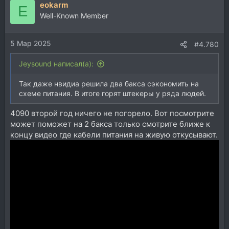
eokarm
E
Well-Known Member
5 Мар 2025
#4.780
Jeysound написал(а):
Так даже нвидиа решила два бакса сэкономить на
схеме питания. В итоге горят штекеры у ряда людей.
4090 второй год ничего не погорело. Вот посмотрите
может поможет на 2 бакса только смотрите ближе к
концу видео где кабели питания на живую откусывают.