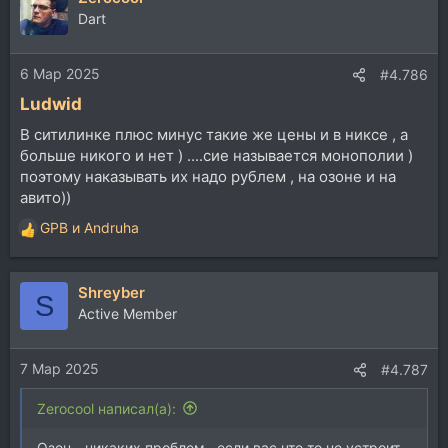
Dart
6 Мар 2025
#4.786
Ludwid
В ситилинке плюс минус такие же цены и в никсе , а
больше никого и нет ) ....сие называется монополии )
поэтому наказывать их надо рублем , на озоне и на
авито))
GPB
и
Andruha
Р
е
а
Shreyber
к
S
ц
Active Member
и
и
7 Мар 2025
:
#4.787
Zerocool написал(а):
Озон - никаких проблем , если вас что то не устроит -