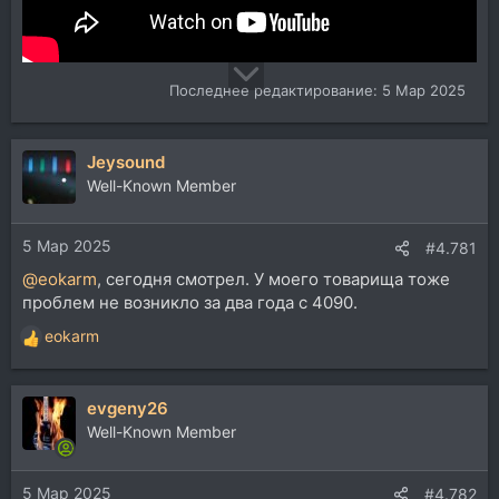
Последнее редактирование:
5 Мар 2025
Jeysound
Well-Known Member
5 Мар 2025
#4.781
@eokarm
, сегодня смотрел. У моего товарища тоже
проблем не возникло за два года с 4090.
eokarm
Р
е
а
evgeny26
к
ц
Well-Known Member
и
и
5 Мар 2025
:
#4.782