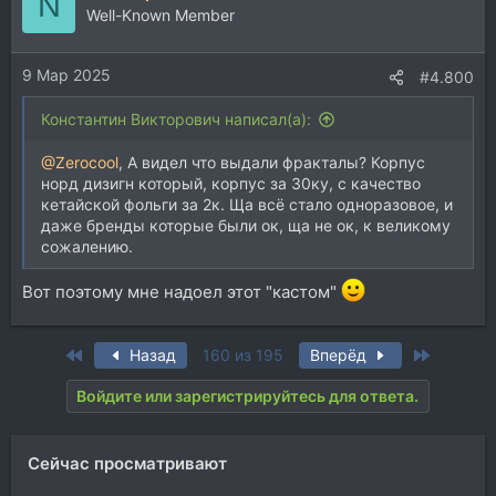
N
Well-Known Member
9 Мар 2025
#4.800
Константин Викторович написал(а):
@Zerocool
, А видел что выдали фракталы? Корпус
норд дизигн который, корпус за 30ку, с качество
кетайской фольги за 2к. Ща всё стало одноразовое, и
даже бренды которые были ок, ща не ок, к великому
сожалению.
Вот поэтому мне надоел этот "кастом"
First
Last
Назад
160 из 195
Вперёд
Войдите или зарегистрируйтесь для ответа.
Сейчас просматривают