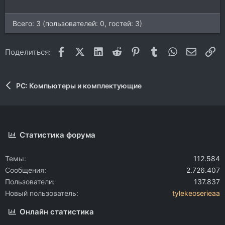
Всего: 3 (пользователей: 0, гостей: 3)
Facebook
X (Twitter)
LinkedIn
Reddit
Pinterest
Tumblr
WhatsApp
Электр
Сс
Поделиться:
PC: Компьютеры и комплектующие
Статистика форума
Темы
112.584
Сообщения
2.726.407
Пользователи
137.837
Новый пользователь
tylekeoserieaa
Онлайн статистика