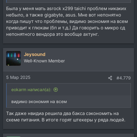
озвученном выше (название бренда). 9 мб/с при
Была у меня мать asrock x299 taichi проблем никаких
передаче инфы на флешку. И не важно, юсб 2.0 или
небыло, а также gigabyte, asus. Мне вот непонятно
3.0. На мини-пк что-то вроде полтинника было.
когда пишут что проблемы, видимо экономия на всем
приводит к глюкам (бп и т.д.) Да говорить о микро сд
непонятного вендора это вообще ахтунг.
Jeysound
Well-Known Member
5 Мар 2025
#4.779
eokarm написал(а):
видимо экономия на всем
Так даже нвидиа решила два бакса сэкономить на
схеме питания. В итоге горят штекеры у ряда людей.