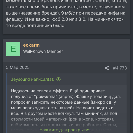
моментально открылось и всё работает. Слоты, кстати,
тоже всё время боль причиняют, в месте, озвученном
выше (название бренда). 9 мб/с при передаче инфы на
флешку. И не важно, юсб 2.0 или 3.0. На мини-пк что-
то вроде полтинника было.
eokarm
E
Well-Known Member
5 Мар 2025
#4.778
Jeysound написал(а):
Надеюсь не совсем оффтоп. Ещё один привет
получил от "рок-жопа" (асрок). Флешку товарищ дал,
попросил записать некоторые данные (микро сд, у
меня переходник есть на юсб). Не хочет видеть и
всё. Я в другом месте воткнул, там мини-пк, за пол
стоимости моей материнки (рок в жопе, которая),
всё моментально открылось и всё работает. Слоты,
Нажмите для раскрытия...
кстати, тоже всё время боль причиняют, в месте,