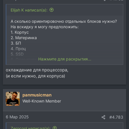
Elijah K написал(а):
А сколько ориентировочно отдельных блоков нужно?
На вскидку я могу предположить:
1. Корпус
2. Материнка
3. БП
4. Проц
5. SSD
Нажмите для раскрытия...
6. Оперативка
7. Видюха
охлаждение для процессора,
Что еще?
(и если нужно, для корпуса)
panmusicman
Well-Known Member
6 Мар 2025
#4.783
Zerocool написал(а):