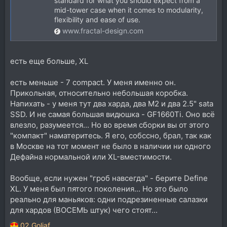
standard for what you should expect from a
mid-tower case when it comes to modularity,
flexibility and ease of use.
www.fractal-design.com
есть еще больше, XL
есть меньше - 7 compact. У меня именно он.
Прикольная, относительно небольшая коробка.
Напихать - у меня тут два харда, два М2 и два 2.5" sata
SSD. И не самая большая видюшка - GF1660Ti. Оно всё
влезло, разумеется... Но во время сборки вы от этого
"компакт" наматеритесь. Я его, собссно, брал, так как
в Москве на тот момент не было в наличии ни одного
Дефайна нормальной или XL-вместимости.
Вообще, если нужен "гроб навсегда" - берите Define
XL. У меня был пятого поколения... Но это было
реально для маньяков: одни подрезиненные салазки
для хардов (ВОСЕМЬ штук) чего стоят...
02_Goliaf