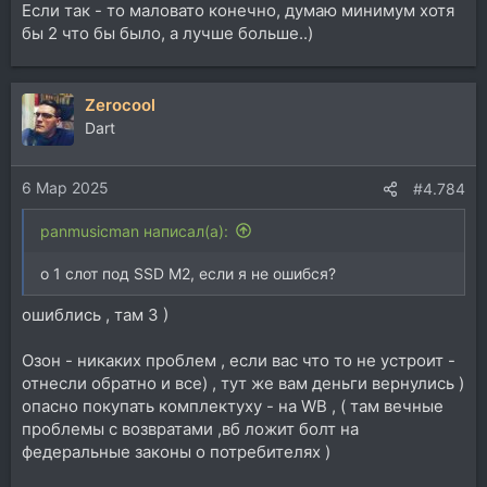
мощной видеокарты проца и периферии ..
Если так - то маловато конечно, думаю минимум хотя
бы 2 что бы было, а лучше больше..)
Zerocool
Dart
6 Мар 2025
#4.784
panmusicman написал(а):
о 1 слот под SSD M2, если я не ошибся?
ошиблись , там 3 )
Озон - никаких проблем , если вас что то не устроит -
отнесли обратно и все) , тут же вам деньги вернулись )
опасно покупать комплектуху - на WB , ( там вечные
проблемы с возвратами ,вб ложит болт на
федеральные законы о потребителях )