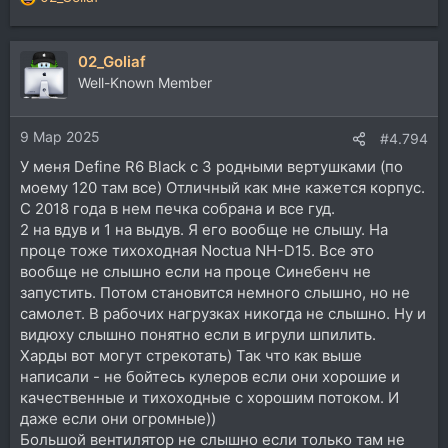
Р
е
а
02_Goliaf
к
ц
Well-Known Member
и
и
9 Мар 2025
:
#4.794
У меня Define R6 Black с 3 родными вертушками (по
моему 120 там все) Отличный как мне кажется корпус.
С 2018 года в нем печка собрана и все гуд.
2 на вдув и 1 на выдув. Я его вообще не слышу. На
проце тоже тихоходная Noctua NH-D15. Все это
вообще не слышно если на проце Синебенч не
запустить. Потом становится немного слышно, но не
самолет. В рабочих нагрузках никогда не слышно. Ну и
видюху слышно понятно если в игрули шпилить.
Харды вот могут стрекотать) Так что как выше
написали - не бойтесь кулеров если они хорошие и
качественные и тихоходные с хорошим потоком. И
даже если они огромные))
Большой вентилятор не слышно если только там не