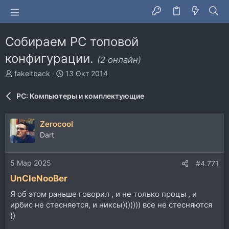
Собираем PC топовой
конфигурации.
(2 онлайн)
А
Д
fakeitback
13 Окт 2014
в
а
т
т
PC: Компьютеры и комплектующие
о
а
р
н
т
а
Zerocool
е
ч
Dart
м
а
ы
л
а
5 Мар 2025
#4.771
UnCleNooBer
Я об этом раньше говорил , и не только процы , и
ирбис не стесняется, и никсы))))))) все не стесняются
))