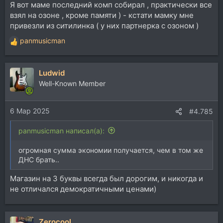
Я вот маме последний комп собирал , практически все
взял на озоне , кроме памяти ) - кстати мамку мне
привезли из ситилинка ( у них партнерка с озоном )
panmusicman
Р
е
а
Ludwid
к
ц
Well-Known Member
и
и
6 Мар 2025
:
#4.785
panmusicman написал(а):
огромная сумма экономии получается, чем в том же
ДНС брать..
Магазин на 3 буквы всегда был дорогим, и никогда и
не отличался демократичными ценами)
Zerocool