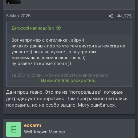
5 Мар 2025
#4.775
Zerocool написал(а):
Вот например с ситилинка , айру))
никаких данных про то что там внутри вы никогда не
узнаете )) пока не купите , а внутри там -
максимально дешманское говно ))
ну разве что кроме проца ))
за 250 рублей , можно собрать максимально
Нажмите для раскрытия...
топовую машину и вообще ни на чем не экономить )
Да и проц гавно. Это же из "погорельцев", которые
деградируют необратимо. Там программно пытались
поправить, но не особо вышло. Могу ошибаться.
Посмотреть вложение 260758
eokarm
E
Well-Known Member