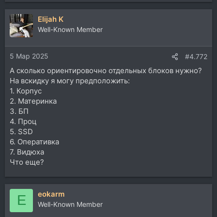
Elijah K
Well-Known Member
5 Мар 2025
#4.772
А сколько ориентировочно отдельных блоков нужно?
На вскидку я могу предположить:
1. Корпус
2. Материнка
3. БП
4. Проц
5. SSD
6. Оперативка
7. Видюха
Что еще?
eokarm
E
Well-Known Member