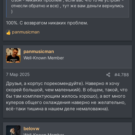
отнесли обратно и все) , тут же вам деньги вернулись
)
100%. С возвратом никаких проблем.
panmusicman
Р
е
а
panmusicman
к
ц
Well-Known Member
и
и
7 Мар 2025
:
#4.788
Друзья, а корпус порекомендуйте). Наверно я хочу
скорей большой, чем маленький). В общем, такой, что
бы там комплектующим жилось хорошо), а вот много
кулеров общего охлаждения наверно не желательно,
всё-таки тишина в нашем деле немаловажна).
belovw
Well-Known Member