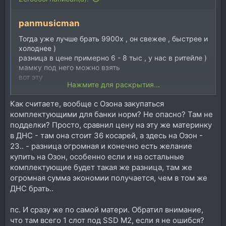
panmusicman
Тогда уже лучше брать 9900x , он свежее , быстрее и
холоднее )
разница в цене примерно 6 - 8 тыс , у нас в ритейле )
мамку под него можно взять
вот эту
Нажмите для раскрытия...
https://www.ozon.ru/product/materinskaya-plata-asus-
prime-x670-p-csm-am5-x670-usb-3-2-gen-2x2-aura-
Как считаете, вообще с Озона закупаться
mb-90mb1bu0-m0eayc-921395241/?
комплектующими для банки норм? Не опасно? Там не
at=08tYzRJGJcPBWgKqF8x2y3oF810oYBhoYxo4PcOpL
подделки? Просто, сравнил цену на эту же материнку
LWp&keywords=x670+%D0%BC%D0%B0%D1%82%D0%
B5%D1%80%D0%B8%D0%BD%D1%81%D0%BA%D0%B0
в ДНС - там она стоит 36 косарей, а здесь на Озон -
%D1%8F+%D0%BF%D0%BB%D0%B0%D1%82%D0%B0
23.. - разница огромная и конечно есть желание
купить на Озон, особенно если и на остальные
цена оч приятная для 670 чипсета и мощной
комплектующие будет такая же разница, там же
подсистемы питания ))
огромная сумма экономии получается, чем в том же
ДНС брать..
блок питания в 850 ватт , это нижний порог для
современных компов мощных ... потому что если это
пс. И сразу же по самой матери. Обратил внимание,
gold 80+ , для него оптимальная нагрузка 80
что там всего 1 слот под SSD M2, если я не ошибся?
процентов , то есть 650 ватт ... хватит для одной