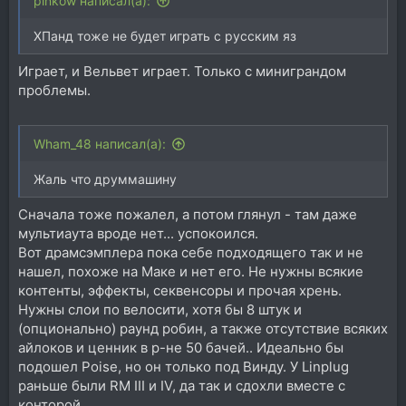
pinkow написал(а):
ХПанд тоже не будет играть с русским яз
Играет, и Вельвет играет. Только с миниграндом
проблемы.
Wham_48 написал(а):
Жаль что друммашину
Сначала тоже пожалел, а потом глянул - там даже
мультиаута вроде нет... успокоился.
Вот драмсэмплера пока себе подходящего так и не
нашел, похоже на Маке и нет его. Не нужны всякие
контенты, эффекты, секвенсоры и прочая хрень.
Нужны слои по велосити, хотя бы 8 штук и
(опционально) раунд робин, а также отсутствие всяких
айлоков и ценник в р-не 50 бачей.. Идеально бы
подошел Poise, но он только под Винду. У Linplug
раньше были RM III и IV, да так и сдохли вместе с
конторой.