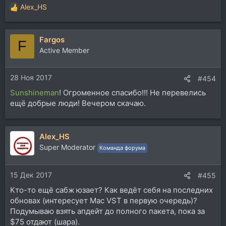
Alex_HS
Р
е
а
Fargos
к
F
ц
Active Member
и
и
28 Ноя 2017
:
#454
Sunshineman
! Огроменное спасибо!!! Не перевелись
ещё добрые люди! Вечером скачаю.
Alex_HS
Super Moderator
Команда форума
15 Дек 2017
#455
Кто-то ещё сабж юзает? Как ведёт себя на последних
обновах (интересует Mac VST в первую очередь)?
Подумываю взять апдейт до полного пакета, пока за
$75 отдают (шара).