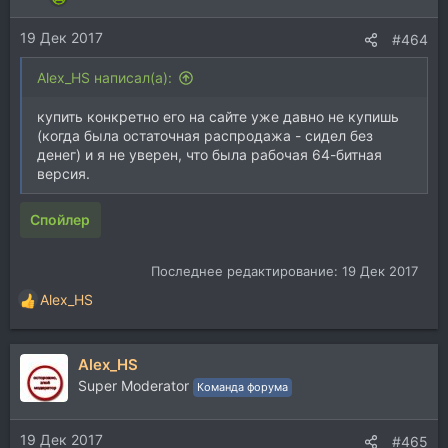
19 Дек 2017
#464
Alex_HS написал(а):
купить конкретно его на сайте уже давно не купишь
(когда была остаточная распродажа - сидел без
денег) и я не уверен, что была рабочая 64-битная
версия.
Спойлер
Последнее редактирование:
19 Дек 2017
Alex_HS
Р
е
а
Alex_HS
к
ц
Super Moderator
Команда форума
и
и
19 Дек 2017
:
#465