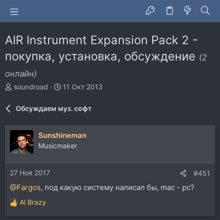
AIR Instrument Expansion Pack 2 -
покупка, установка, обсуждение
(2
онлайн)
А
Д
soundroad
11 Окт 2013
в
а
т
т
Обсуждаем муз. софт
о
а
р
н
т
а
Sunshineman
е
ч
Musicmaker
м
а
ы
л
а
27 Ноя 2017
#451
@Fargos
, под какую систему написал бы, mac - pc?
Al Brazy
Р
е