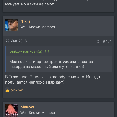
мануал. но найти не смог...
Nik_i
Well-Known Member
29 Янв 2018
#474
pinkow написал(а):
Можно ли в гитарных треках изменить состав
аккорда на мажорный или я уже хватил?
В Transfuser 2 нельзя, в melodyne можно. Иногда
получается неплохой вариант)
pinkow
Р
е
а
pinkow
к
ц
Well-Known Member
и