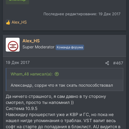
Последнее редактирование:
19 Дек 2017
Alex_HS
Р
е
а
Alex_HS
к
ц
Super Moderator
Команда форума
и
и
19 Дек 2017
:
#467
Wham_48 написал(а):
Александр, сорри что я так скать поспособствовал
Да ничего страшного, я сам давно в ту сторону
смотрел, просто ты напомнил ))
Система 10.9.5
Навскидку прошерстил уже и КВР и ГС, но пока не
нашел нигде упоминания о траблах. VST валит весь
софт на старте до попадания в блэклист. AU видится в