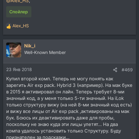
@Alex_HS
,
Спойлер
Alex_HS
Р
е
а
Nik_i
к
ц
Well-Known Member
и
и
23 Янв 2018
:
#469
Купил второй комп. Теперь не могу понять как
зарегить Air exp pack. Hybrid 3 (например). На мак буке
в 2015 я активировал он лайн. Теперь требует 8-ми
значный код, а у меня только 5-ти значный. На iLok
только структуру вижу (на ней 8-ми значный код есть)
и вижу все лицы от Air exp pack ,активированы на мак
бук. Боюсь их деактивировать даже для пробы,
поскольку не знаю куда эти лицы улетят... На два
компа удалось установить только Структуру. Буду
признателен за подсказки...