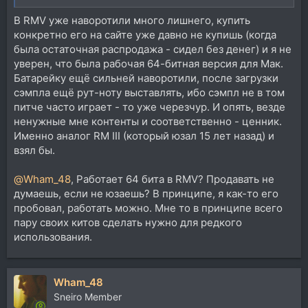
В RMV уже наворотили много лишнего, купить
конкретно его на сайте уже давно не купишь (когда
была остаточная распродажа - сидел без денег) и я не
уверен, что была рабочая 64-битная версия для Мак.
Батарейку ещё сильней наворотили, после загрузки
сэмпла ещё рут-ноту выставлять, ибо сэмпл не в том
питче часто играет - то уже черезчур. И опять, везде
ненужные мне контенты и соответственно - ценник.
Именно аналог RM III (который юзал 15 лет назад) и
взял бы.
@Wham_48
, Работает 64 бита в RMV? Продавать не
думаешь, если не юзаешь? В принципе, я как-то его
пробовал, работать можно. Мне то в принципе всего
пару своих китов сделать нужно для редкого
использования.
Wham_48
Sneiro Member