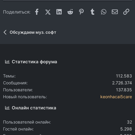
Facebook
X (Twitter)
LinkedIn
Reddit
Pinterest
Tumblr
WhatsApp
Электр
Сс
Поделиться:
Обсуждаем муз. софт
Статистика форума
Темы
112.583
Сообщения
2.726.374
Пользователи
137.835
Новый пользователь
keonhacai5care
Онлайн статистика
Пользователей онлайн
32
Гостей онлайн
5.298