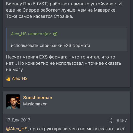
Виенну Про 5 (VST) работает намного устойчивее. И
еще на Сиерре работает лучше, чем на Маверике.
Тоже самое касается Страйка.
Alex_HS написал(а):
использовать свои банки EXS формата
Насчет чтения EXS формата - что то читал, что то
нет... Но конкретно не использовал - точнее сказать
не могу
Alex_HS
Р
е
а
Sunshineman
к
ц
Musicmaker
и
и
17 Дек 2017
:
#457
@Alex_HS
, про структуру ни чего не могу сказать, я её