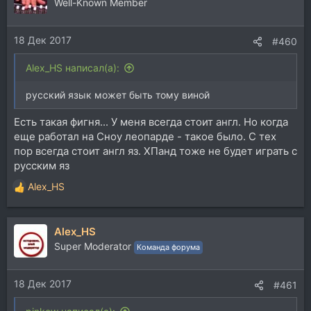
Well-Known Member
18 Дек 2017
#460
Alex_HS написал(а):
русский язык может быть тому виной
Есть такая фигня... У меня всегда стоит англ. Но когда
еще работал на Сноу леопарде - такое было. С тех
пор всегда стоит англ яз. ХПанд тоже не будет играть с
русским яз
Alex_HS
Р
е
а
Alex_HS
к
ц
Super Moderator
Команда форума
и
и
18 Дек 2017
:
#461