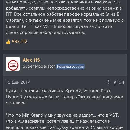
не использую, с тех пор как отключили возможность
добавлять семплы непосредственно из окна аранжа в
ПТ. Всё остальное работает вроде нормально (я на El
Capitan), синты очень мне нравятся, тоже их пользую с
Веной 6 в ПТ как VST. В любом случае за 75 б это
очень хороший набор инструментов.
Alex_HS
Р
е
а
Alex_HS
к
ц
Super Moderator
Команда форума
и
и
18 Дек 2017
:
#458
Купил, поставил скачивать. Xpand2, Vacuum Pro и
Hybrid3 у меня уже были, теперь "запасные" лицензии
остались.
Что-то MiniGrand у мну звуков не издаёт... что в VST,
что в AU варианте, хотя "клавиши" нажимаются и
вначале показывает загрузку контента. Слышал когда-