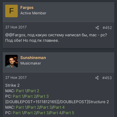
а
Fargos
к
F
ц
Active Member
и
и
27 Ноя 2017
:
#452
@@Fargos, под какую систему написал бы, mac - pc?
Под обе! Но под пк главнее.
Sunshineman
Musicmaker
27 Ноя 2017
#453
Strike 2
MAC:
Part 1
/
Part 2
PC:
Part 1
/
Part 2
/
Part 3
[DOUBLEPOST=1511812165][/DOUBLEPOST]Structure 2
MAC:
Part 1
/
Part 2
/
Part 3
/
Part 4
PC:
Part 1
/
Part 2
/
Part 3
/
Part 4
/
Part 5