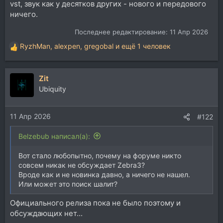
vst, звук как у десятков других - нового и передового
ничего.
Последнее редактирование:
11 Апр 2026
RyzhMan
,
alexpen
,
gregobal
и ещё 1 человек
Р
е
а
Zit
к
ц
Ubiquity
и
и
11 Апр 2026
:
#122
Belzebub написал(а):
Вот стало любопытно, почему на форуме никто
совсем никак не обсуждает Zebra3?
Вроде как и не новинка давно, а ничего не нашел.
Или может это поиск шалит?
Официального релиза пока не было поэтому и
обсуждающих нет...