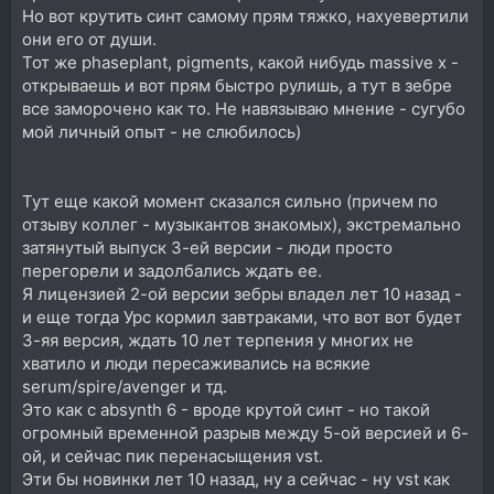
Но вот крутить синт самому прям тяжко, нахуевертили
они его от души.
Тот же phaseplant, pigments, какой нибудь massive x -
открываешь и вот прям быстро рулишь, а тут в зебре
все заморочено как то. Не навязываю мнение - сугубо
мой личный опыт - не слюбилось)
Тут еще какой момент сказался сильно (причем по
отзыву коллег - музыкантов знакомых), экстремально
затянутый выпуск 3-ей версии - люди просто
перегорели и задолбались ждать ее.
Я лицензией 2-ой версии зебры владел лет 10 назад -
и еще тогда Урс кормил завтраками, что вот вот будет
3-яя версия, ждать 10 лет терпения у многих не
хватило и люди пересаживались на всякие
serum/spire/avenger и тд.
Это как с absynth 6 - вроде крутой синт - но такой
огромный временной разрыв между 5-ой версией и 6-
ой, и сейчас пик перенасыщения vst.
Эти бы новинки лет 10 назад, ну а сейчас - ну vst как