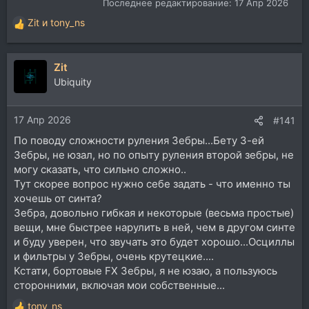
Последнее редактирование:
17 Апр 2026
Zit
и
tony_ns
Р
е
а
Zit
к
ц
Ubiquity
и
и
17 Апр 2026
:
#141
По поводу сложности руления Зебры...Бету 3-ей
Зебры, не юзал, но по опыту руления второй зебры, не
могу сказать, что сильно сложно..
Тут скорее вопрос нужно себе задать - что именно ты
хочешь от синта?
Зебра, довольно гибкая и некоторые (весьма простые)
вещи, мне быстрее нарулить в ней, чем в другом синте
и буду уверен, что звучать это будет хорошо...Осциллы
и фильтры у Зебры, очень крутецкие....
Кстати, бортовые FX Зебры, я не юзаю, а пользуюсь
сторонними, включая мои собственные...
tony_ns