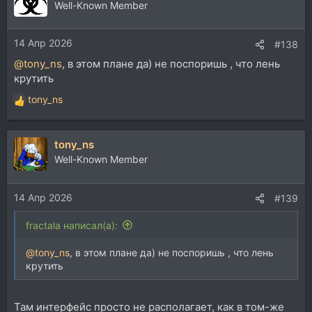
ц
6-ой, и сейчас пик перенасыщения vst.
Well-Known Member
и
Эти бы новинки лет 10 назад, ну а сейчас - ну vst как
и
vst, звук как у десятков других - нового и передового
14 Апр 2026
:
ничего.
#138
@tony_ns
, в этом плане да) не поспоришь , что лень
крутить
tony_ns
Р
е
а
tony_ns
к
ц
Well-Known Member
и
и
14 Апр 2026
:
#139
fractala написал(а):
@tony_ns
, в этом плане да) не поспоришь , что лень
крутить
Там интерфейс просто не располагает, как в том-же