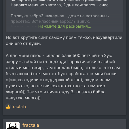
Надолго меня не хватило, 2 дня поигрался - снес.
По звуку зебра3 шикарная - даже на встроенных
пресетах. Вот классный взрослый звук.
Нажмите для раскрытия...
Но вот крутить синт самому прям тяжко,
нахуевертили они его от души.
Но вот крутить синт самому прям тяжко, нахуевертили
Тот же phaseplant, pigments, какой нибудь massive x -
они его от души.
открываешь и вот прям быстро рулишь, а тут в зебре
все заморочено как то. Не навязываю мнение -
сугубо мой личный опыт - не слюбилось)
А для меня плюс - сделал банк 500 петчей на 2ую
зебру - любой петч подходит практически в любой
стиль и мега жир, там продаж было, столько, что сам
Тут еще какой момент сказался сильно (причем по
был в шоке (хотя может буст сработал тк мои банки
отзыву коллег - музыкантов знакомых),
офиц выходили с поддержкой u-he), людям влом
экстремально затянутый выпуск 3-ей версии - люди
рулить его, но петчи юзают охотно - а там жир
просто перегорели и задолбались ждать ее.
жирный)) Так что я лично жду 3, тк знаю бабла
Я лицензией 2-ой версии зебры владел лет 10 назад -
налутаю много))
и еще тогда Урс кормил завтраками, что вот вот
будет 3-яя версия, ждать 10 лет терпения у многих
fractala
Р
не хватило и люди пересаживались на всякие
е
serum/spire/avenger и тд.
а
Это как с absynth 6 - вроде крутой синт - но такой
fractala
к
огромный временной разрыв между 5-ой версией и