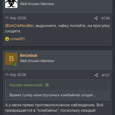
Well-Known Member
11 Апр 2026
#126
@UnCleNooBer
, выдохните, чайку попейте, на прогулку
сходите.
crowd91
Р
е
а
Belzebub
к
B
ц
Well-Known Member
и
и
11 Апр 2026
:
#127
fractala написал(а):
Время супер монструозных комбайнов уходит...
А у меня прямо противоположное наблюдение. Всё
превращается в "комбайны", поскольку каждый