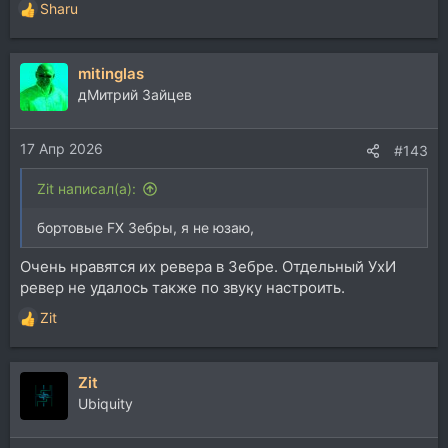
Sharu
Р
е
а
mitinglas
к
ц
дМитрий Зайцев
и
и
17 Апр 2026
:
#143
Zit написал(а):
бортовые FX Зебры, я не юзаю,
Очень нравятся их ревера в Зебре. Отдельный УхИ
ревер не удалось также по звуку настроить.
Zit
Р
е
а
Zit
к
ц
Ubiquity
и
и