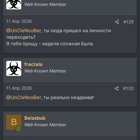
Well-Known Member
11 Апр 2026
#129
@UnCleNooBer
, ты сюда пришел на личности
переходить?
Я тебя прощу - неделя сложная была.
fractala
Well-Known Member
11 Апр 2026
#130
@UnCleNooBer
, ты реально неадекват
Belzebub
B
Well-Known Member