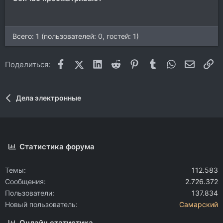
Всего: 1 (пользователей: 0, гостей: 1)
Facebook
X (Twitter)
LinkedIn
Reddit
Pinterest
Tumblr
WhatsApp
Электр
Сс
Поделиться:
Дела электронные
Статистика форума
Темы
112.583
Сообщения
2.726.372
Пользователи
137.834
Новый пользователь
Самарский
Онлайн статистика