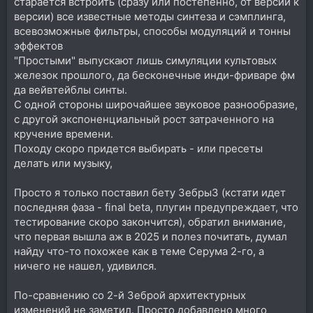
старается встроить (сразу или постепенно, от версии к
версии) все известные методы синтеза и сэмплинга,
всевозможные фильтры, способы модуляций и тонны
эффектов
"Простыми" выпускают лишь симуляции культовых
железок прошлого, да бесконечные инди-фриваре фм
да вейвтейблы синты.
С одной стороны широчайшее звуковое разнообразие,
с другой экспоненциальный рост затраченного на
кручение времени.
Походу скоро придется выбирать - или пресеты
делать или музыку,
Просто я только поставил бету Зебры3 (кстати идет
последняя фаза - final beta, плугин предупреждает, что
тестирование скоро закончится), обратил внимание,
что первая вышла аж в 2025 и полез почитать, думал
найду что-то похожее как в теме Серума 2-го, а
ничего не нашел, удивился.
По-сравнению со 2-й Зеброй архитектурных
изменений не заметил. Просто добавлено много