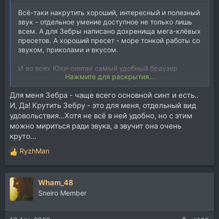
Всё-таки накрутить хороший, интересный и полезный
звук - отдельное умение доступное не только лишь
всем. А для Зебры написано дохренища мега-клёвых
пресетов. А хороший пресет - море тонкой работы со
звуком, приколами и вкусом.
И во всех Юхи-синтах самый удобный браузер
Нажмите для раскрытия...
пресетов: мышкой хоба - и утащил себе в папку
понравившийся. И как угодно организовал
Для меня Зебра - чаще всего основной синт и есть..
собственную коллекцию. И где угодно.
И, Да! Крутить Зебру - это для меня, отдельный вид
Т.о. для меня и Зебра2 была, есть и будет основным
удовольствия...Хотя не всё в ней удобно, но с этим
и любимым инструментом, так и 3-я - есть и будет
можно мириться ради звука, а звучит она очень
занимать место любимой.
круто...
RyzhMan
Р
е
а
Wham_48
к
ц
Sneiro Member
и
и