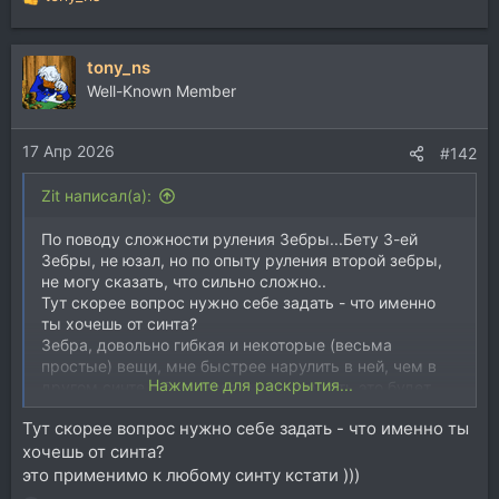
Р
е
а
tony_ns
к
ц
Well-Known Member
и
и
17 Апр 2026
:
#142
Zit написал(а):
По поводу сложности руления Зебры...Бету 3-ей
Зебры, не юзал, но по опыту руления второй зебры,
не могу сказать, что сильно сложно..
Тут скорее вопрос нужно себе задать - что именно
ты хочешь от синта?
Зебра, довольно гибкая и некоторые (весьма
простые) вещи, мне быстрее нарулить в ней, чем в
Нажмите для раскрытия...
другом синте и буду уверен, что звучать это будет
хорошо...Осциллы и фильтры у Зебры, очень
Тут скорее вопрос нужно себе задать - что именно ты
крутецкие....
хочешь от синта?
Кстати, бортовые FX Зебры, я не юзаю, а пользуюсь
сторонними, включая мои собственные...
это применимо к любому синту кстати )))