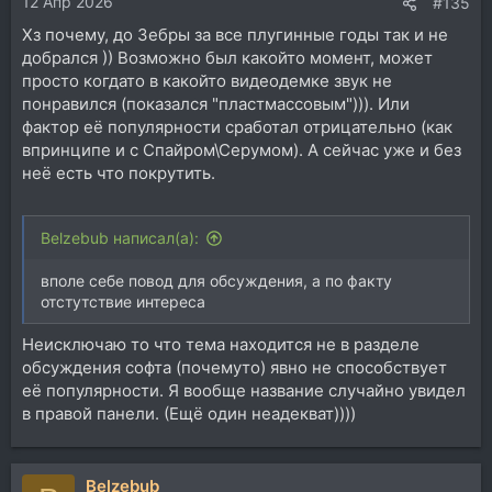
12 Апр 2026
:
#135
Хз почему, до Зебры за все плугинные годы так и не
добрался )) Возможно был какойто момент, может
просто когдато в какойто видеодемке звук не
понравился (показался "пластмассовым"))). Или
фактор её популярности сработал отрицательно (как
впринципе и с Спайром\Серумом). А сейчас уже и без
неё есть что покрутить.
Belzebub написал(а):
вполе себе повод для обсуждения, а по факту
отстутствие интереса
Неисключаю то что тема находится не в разделе
обсуждения софта (почемуто) явно не способствует
её популярности. Я вообще название случайно увидел
в правой панели. (Ещё один неадекват))))
Belzebub