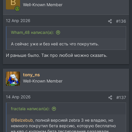
B
Well-Known Member
12 Апр 2026
#136
Wham_48 написал(а):
А сейчас уже и без неё есть что покрутить.
И раньше было. Так про любой можно сказать.
tony_ns
Well-Known Member
14 Апр 2026
#137
fractala написал(а):
@Belzebub
, полной версией zebra 3 не владею, но
немного покрутил бета версию, которую бесплатно
на квр с купоном бета тестирования раздавали.