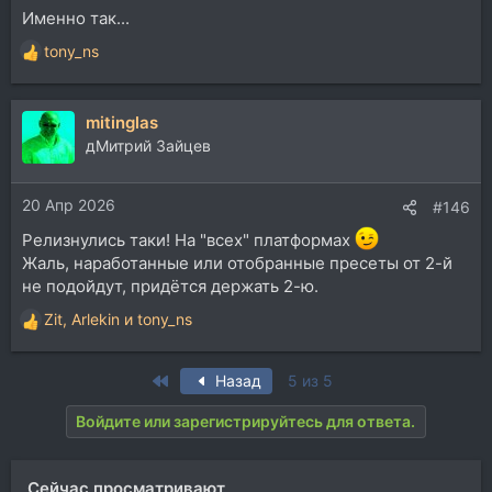
Именно так...
tony_ns
Р
е
а
mitinglas
к
ц
дМитрий Зайцев
и
и
20 Апр 2026
:
#146
Релизнулись таки! На "всех" платформах
Жаль, наработанные или отобранные пресеты от 2-й
не подойдут, придётся держать 2-ю.
Zit
,
Arlekin
и
tony_ns
Р
е
а
First
Назад
5 из 5
к
ц
Войдите или зарегистрируйтесь для ответа.
и
и
:
Сейчас просматривают