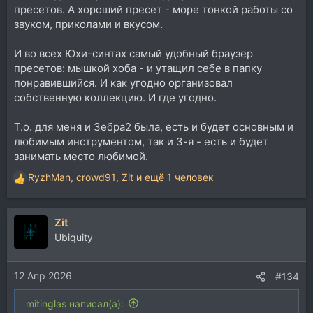
пресетов. А хороший пресет - море тонкой работы со
звуком, приколами и вкусом.
И во всех Юхи-синтах самый удобный браузер
пресетов: мышкой хоба - и утащил себе в папку
понравившийся. И как угодно организовал
собственную коллекцию. И где угодно.
Т.о. для меня и Зебра2 была, есть и будет основным и
любимым инструментом, так и 3-я - есть и будет
занимать место любимой.
RyzhMan
,
crowd91
,
Zit
и ещё 1 человек
Р
е
а
Zit
к
ц
Ubiquity
и
и
12 Апр 2026
:
#134
mitinglas написал(а):