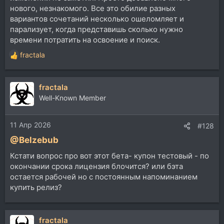
нового, незнакомого. Все это обилие разных
вариантов сочетаний несколько ошеломляет и
парализует, когда представишь сколько нужно
времени потратить на освоение и поиск.
fractala
Р
е
а
fractala
к
ц
Well-Known Member
и
и
11 Апр 2026
:
#128
@Belzebub
Кстати вопрос про вот этот бета- купон тестовый - по
окончании срока лицензия блочится? или бэта
остается рабочей но с постоянным напоминанием
купить релиз?
fractala