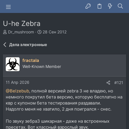
U-he Zebra
А
Д
Dr_mushroom
28 Сен 2012
в
а
т
т
Дела электронные
о
а
р
н
т
а
fractala
е
ч
Well-Known Member
м
а
ы
л
а
11 Апр 2026
#121
@Belzebub
, полной версией zebra 3 не владею, но
немного покрутил бета версию, которую бесплатно на
квр с купоном бета тестирования раздавали.
Надолго меня не хватило, 2 дня поигрался - снес.
По звуку зебра3 шикарная - даже на встроенных
пресетах. Вот классный взрослый звук.