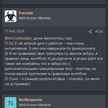
е
а
fractala
к
ц
Well-Known Member
и
и
11 Апр 2026
:
#124
@UnCleNooBer
, да не кипятитесь так)
1) Со 2-ой зеброй долго работал - она очень
интуитивная, 3-юю они навернули по функционалу.
2) Я не сравнивал звук грануляра со звуком зебры, я
сравнил лишь workflow. И да pigments и phase plant это
такие же комбайны что и зебра (но с
дополнительными гранулярными оsc) - поэтому не
понял вашей претензии в сравнении workflow
2) Суно - я слышал результат/звук - спасибо, он меня
не устраивает.
NotResponse
N
Well-Known Member