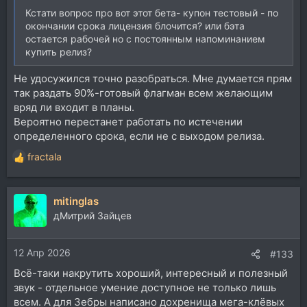
Кстати вопрос про вот этот бета- купон тестовый - по
окончании срока лицензия блочится? или бэта
остается рабочей но с постоянным напоминанием
купить релиз?
Не удосужился точно разобраться. Мне думается прям
так раздать 90%-готовый флагман всем желающим
вряд ли входит в планы.
Вероятно перестанет работать по истечении
определенного срока, если не с выходом релиза.
fractala
Р
е
а
mitinglas
к
ц
дМитрий Зайцев
и
и
12 Апр 2026
:
#133
Всё-таки накрутить хороший, интересный и полезный
звук - отдельное умение доступное не только лишь
всем. А для Зебры написано дохренища мега-клёвых