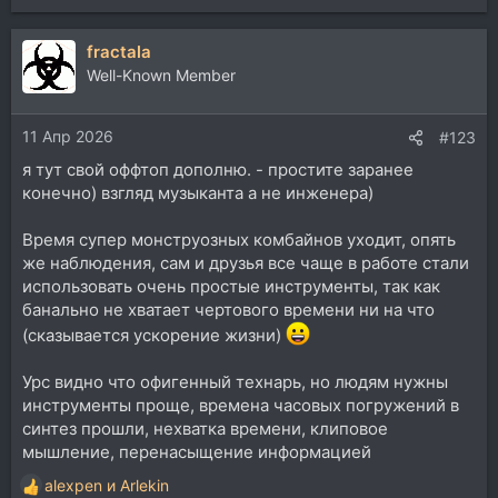
fractala
Well-Known Member
11 Апр 2026
#123
я тут свой оффтоп дополню. - простите заранее
конечно) взгляд музыканта а не инженера)
Время супер монструозных комбайнов уходит, опять
же наблюдения, сам и друзья все чаще в работе стали
использовать очень простые инструменты, так как
банально не хватает чертового времени ни на что
(сказывается ускорение жизни)
Урс видно что офигенный технарь, но людям нужны
инструменты проще, времена часовых погружений в
синтез прошли, нехватка времени, клиповое
мышление, перенасыщение информацией
alexpen
и
Arlekin
Р