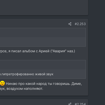
#2.253
се, я писал альбом с Арией ("Авария" наз.)
то.гипретрофированно живой звук
Нинаю про какой народ ты говоришь. Диме,
вук, воздухом наполняют.
#2.254