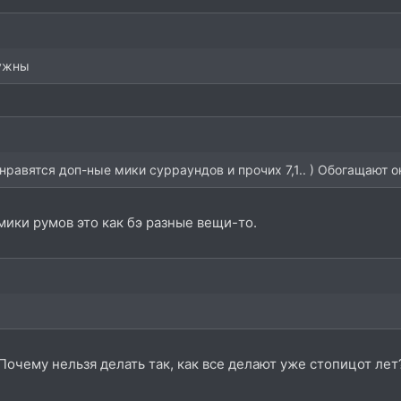
нужны
равятся доп-ные мики сурраундов и прочих 7,1.. ) Обогащают о
ики румов это как бэ разные вещи-то.
очему нельзя делать так, как все делают уже стопицот лет?