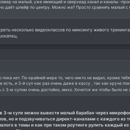
ревер на малый, уже имеющий и оверхеад канал и каналы -прони
, но даёт шлейф по центру. Можно же? Просто сравнить малый с
еть несколько видеоклассов по миксингу живого трекинга.
шокапец.
 пока нет. По-крайней мере то, чего никто не видел, кроме те
е есть, и 3-й суп как раз очень даже в кассу , так как круче п
 с 3-м супом очень достойно, имхо. Хочется же чтобы было не 
но в 3-м супе можно вывести малый барабан через микрофон
ов, но и подзвучиваться директ-каналами с каждого из то
алого в томы и как при таком роутинге рулить каждый из 