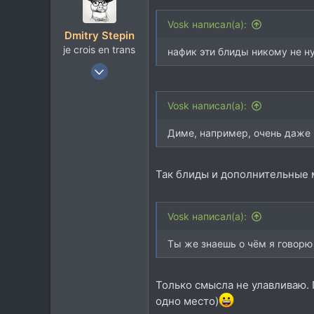
Vosk написал(а):
Dmitry Stepin
je crois en trans
нафик эти блиды никому не 
12 Янв 2004
19.221
14.131
Vosk написал(а):
113
Диме, например, очень даже н
42
Москва
Так блиды и дополнительные м
t.me
Vosk написал(а):
Ты же знаешь о чём я говорю
Только смысла не улавливаю. П
одно место)