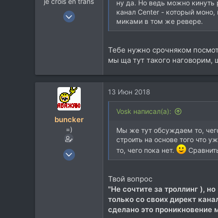
je crois en trans
ну да. Но ведь можно кинуть 
канал Center - который моно
12 Янв 2004
миками в том же ревере.
19.221
14.131
Тебе нужно срочняком посмотр
113
мы ща тут такого наговорим, 
42
Москва
t.me
13 Июн 2018
Vosk написал(а):
buncker
=)
Мы же тут обсуждаем то, чего
строить на основе того что уж
то, чего пока нет.
Сравнить
26 Ноя 2002
10.354
4.821
Твой вопрос
"Не сочтите за троллинг ), 
113
только со своих директ канал
47
сделано это проникновение м
МО