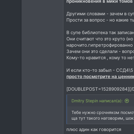
проникновения в мики томов
Другими словами - зачем в су
Прости за вопрос - но какие 
В супе библиотека так записа
Они считают что это круто (н
нарочито.гипретрофированно 
Зачем они это сделали - вопр
Кому-то нравится , кому то не
И если кто-то забыл - ССД4\
просто посмотрите на ценник
[DOUBLEPOST=1528909284][
Dmitry Stepin написал(а):
Тебе нужно срочняком посмот
ща тут такого наговорим, шок
плюс адин как говорится