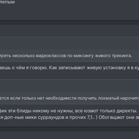
слепым
реть несколько видеоклассов по миксингу живого трекинга.
аешь о чём я говорю. Как записывают живую установку я в кур
юется если только нет необходимсти получить лохматый нарочи
нафик эти блиды никому не нужны, все юзают только директы.
я доп-ные мики сурраундов и прочих 7,1.. ) Обогащают они з