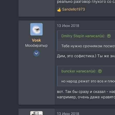
реально разговор глухого со 
Sandello1973
Р
е
а
13 Июн 2018
к
ц
и
Dmitry Stepin написал(а):
Vosk
и
Moodиратыр
:
Тебе нужно срочняком посмот
14 Ноя 2003
Дим, это софистика.) Ты же зн
20.077
10.248
buncker написал(а):
113
В ссылке
но народ режет это все и пл
soundcloud.com
вот. Так бы сразу и сказал - 
например, очень даже нравятс
13 Июн 2018