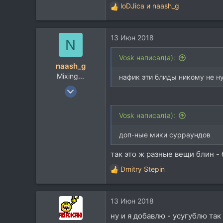
loDJica
и
naash_g
Р
е
а
13 Июн 2018
к
N
ц
и
Vosk написал(а):
naash_g
и
Mixing...
:
нафик эти блиды никому не н
5 Авг 2008
2.603
583
Vosk написал(а):
113
доп-ные мики сурраундов
Che...
так это ж разные вещи блин -
Dmitry Stepin
Р
е
а
13 Июн 2018
к
ц
ну и я добавлю - усугублю так 
и