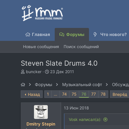
Главная
Форумы
Что нового?
Новые сообщения
Поиск сообщений
Steven Slate Drums 4.0
А
Д
buncker
23 Дек 2011
в
а
т
т
Форумы
Музыкальный софт
Обсужда
о
а
р
н
1
…
74
75
76
77
78
Назад
Вперёд
т
а
е
ч
13 Июн 2018
м
а
ы
л
Vosk написал(а):
а
Dmitry Stepin