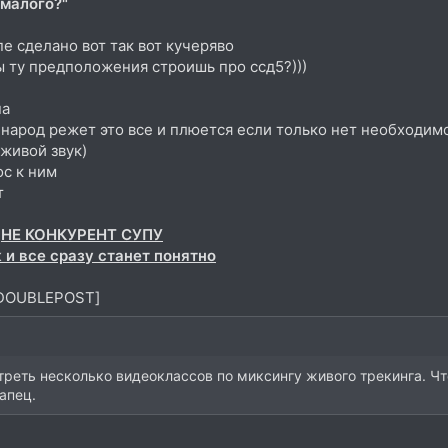
 малого?"
пе сделано вот так вот кучеряво
ты ту предположения строишь про ссд5?)))
на
о народ режет это все и плюется если только нет необходи
живой звук)
ос к ним
т
5
НЕ КОНКУРЕНТ СУПУ
 и все сразу станет понятно
/DOUBLEPOST]
реть несколько видеоклассов по миксингу живого трекинга. Чт
апец.