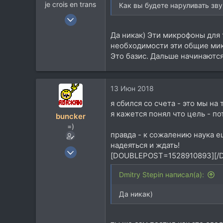
je crois en trans
Как вы будете наруливать зв
12 Янв 2004
19.221
Да никак) Эти микрофоны для 
14.131
необходимости эти общие мики
113
Это базис. Дальше начинаются
42
Москва
13 Июн 2018
t.me
я сбился со счета - это мы на
я кажется понял что цель - по
buncker
=)
правда - к сожалению наука е
надеяться и ждать!
26 Ноя 2002
[DOUBLEPOST=1528910893][/
10.354
4.821
Dmitry Stepin написал(а):
113
Да никак)
47
МО