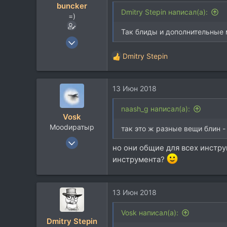
buncker
и
Dmitry Stepin написал(а):
=)
:
Так блиды и дополнительные 
26 Ноя 2002
10.354
Dmitry Stepin
Р
4.821
е
113
а
13 Июн 2018
к
47
ц
МО
и
naash_g написал(а):
Vosk
и
Moodиратыр
:
так это ж разные вещи блин -
14 Ноя 2003
но они общие для всех инстру
20.077
инструмента?
10.248
113
В ссылке
13 Июн 2018
soundcloud.com
Vosk написал(а):
Dmitry Stepin