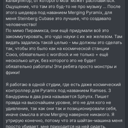
калькулятор, от которого мозг может расплавиться.
Ощущение, что там это буд-то не про музыку ... После
этого шедевра под наванием Merging Pyramix, для
меня Steinberg Cubase это лучшее, что создавало
человечество!
По мимо Пирамикса, они ещё придумали всё это
закоммутировать, это чудо науки с их же железом. Там
видать задались такой целью - мы должны это сделать
так, чтобы это было как на космической станции
Союз, обязательно с wordlock и не только + ещё
несколько штук, без которого это не будет
обязательно работать! Эти ребята просто монстры и
фрики!
Я работаю в одной студии, где есть даже космический
контроллер для Pyramix под названием Ramses. 3
бандурины в два рэка называется Sphynx. Пишет
правда на высочайшем уровне, это не для кого не
удивление, так как они так и позиционировали себя,
иначе смысла в этом Merging наверное никакого. Я
утрирую конечно, потому что эта шайтан-машина меня
просто убивает, мне приходится на ней сидеть.