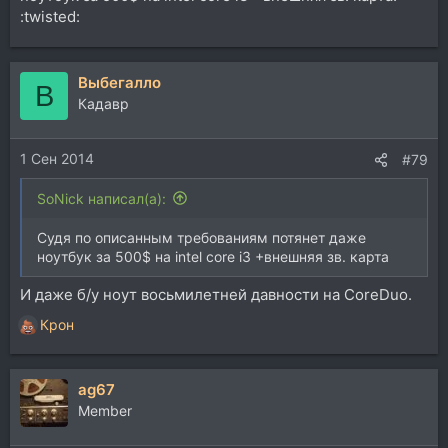
:twisted:
Выбегалло
В
Кадавр
1 Сен 2014
#79
SoNick написал(а):
Судя по описанным требованиям потянет даже
ноутбук за 500$ на intel core i3 +внешняя зв. карта
И даже б/у ноут восьмилетней давности на CoreDuo.
Крон
Р
е
а
ag67
к
ц
Member
и
и