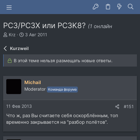
PC3/PC3X или PC3K8?
(1 онлайн
А
Д
Krz
3 Авг 2011
в
а
т
т
Kurzweil
о
а
р
н
В этой теме нельзя размещать новые ответы.
т
а
е
ч
м
а
ы
л
Michail
а
Moderator
Команда форума
11 Фев 2013
#151
Что ж, раз Вы считаете себя оскорблённым, топ
временно закрывается на "разбор полётов".