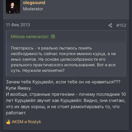
olegsound
Moderator
11 Фев 2013
#152
Midosa написал(а):
Повторюсь - я реально пытаюсь понять
необходимость сейчас покупки именно курца, а не
иных синтов. На основе целесообразности его
реального практического использования. Вот и вся
суть. Неужели непонятно?
Зачем тебе Курцвейл, если тебе он не нравиться???
Купи Ямаху.
И вообще, странные претензии - почему последние 10
лет Курцвейл звучит как Курцвейл. Видно, они считаю,
что их звук хорош, и не стоит ремонтировать то, что
работает.
AKSM
и
Rostyk
Р
е