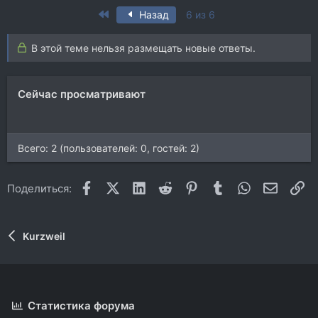
а
First
Назад
6 из 6
к
ц
и
В этой теме нельзя размещать новые ответы.
и
:
Сейчас просматривают
Всего: 2 (пользователей: 0, гостей: 2)
Facebook
X (Twitter)
LinkedIn
Reddit
Pinterest
Tumblr
WhatsApp
Электр
Сс
Поделиться:
Kurzweil
Статистика форума