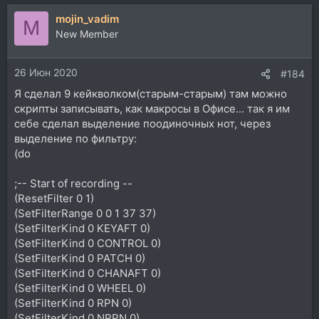
mojin_vadim
M
New Member
26 Июн 2020
#184
Я сделал 9 кейкволком(старым-старым) там можно
скрипты записывать, как макросы в Офисе... так я им
себе сделал выделение поодиночных нот, через
выделение по фильтру:
(do
;-- Start of recording --
(ResetFilter 0 1)
(SetFilterRange 0 0 1 37 37)
(SetFilterKind 0 KEYAFT 0)
(SetFilterKind 0 CONTROL 0)
(SetFilterKind 0 PATCH 0)
(SetFilterKind 0 CHANAFT 0)
(SetFilterKind 0 WHEEL 0)
(SetFilterKind 0 RPN 0)
(SetFilterKind 0 NRPN 0)