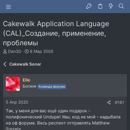
Cakewalk Application Language
(CAL)_Создание, применение,
проблемы
А
Д
Dan3D
8 Мар 2005
в
а
т
т
Cakewalk Sonar
о
а
р
н
т
а
Elle
е
ч
Богиня
Команда форума
м
а
ы
л
а
5 Апр 2020
#181
Так, у меня для вас ещё один подарок -
полифонический Undupe! Увы, код не мой - надыбала
на оф форуме. Весь респект отправлять Matthew
Sorrels.