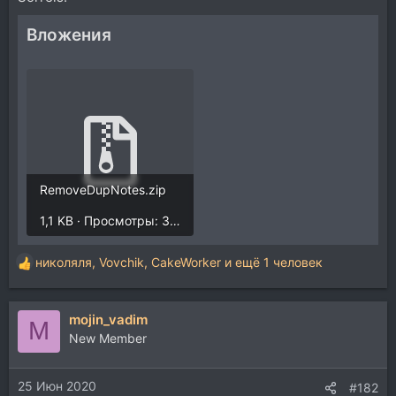
Вложения
RemoveDupNotes.zip
1,1 KB · Просмотры: 382
николяля
,
Vovchik
,
CakeWorker
и ещё 1 человек
Р
е
а
mojin_vadim
к
M
ц
New Member
и
и
25 Июн 2020
:
#182