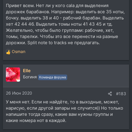
Привет всем. Нет ли у кого cala для выделения
дорожек барабанов. Например: выделить все 35 ноты,
бочку. выделить 38 и 40 - рабочий барабан. Выделить
хет 42 44 46. Выделить томы ноты 41 43 45 и тд.
Желательно, чтобы было группами: рабочие, хет,
томы, тарелки. Чтобы это все перенести на разные
дорожки. Split note to tracks не предлагать.
Osman
Р
е
а
Elle
к
ц
Богиня
Команда форума
и
и
26 Июн 2020
:
#183
У меня нет. Если не найдёте, то в выходные, может,
нарисую, если другой запары не случится)) Но только
напишите тогда сразу, какие вам нужны группы и
какие номера нот в каждой.