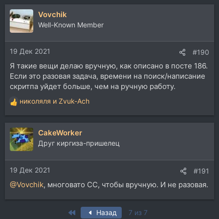
Vovchik
Well-Known Member
19 Дек 2021
#190
Я такие вещи делаю вручную, как описано в посте 186.
Если это разовая задача, времени на поиск/написание
скритпа уйдет больше, чем на ручную работу.
николяля
и
Zvuk-Ach
Р
е
а
CakeWorker
к
ц
Друг киргиза-пришелец
и
и
19 Дек 2021
:
#191
@Vovchik
, многовато СС, чтобы вручную. И не разовая.
First
Назад
7 из 7