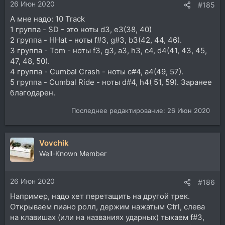
26 Июн 2020
#185
А мне надо: 10 Track
1 группа - SD - это ноты d3, e3(38, 40)
2 группа - HHat - ноты f#3, g#3, b3(42, 44, 46).
3 группа - Tom - ноты f3, g3, a3, h3, c4, d4(41, 43, 45,
47, 48, 50).
4 группа - Cumbal Crash - ноты c#4, a4(49, 57).
5 группа - Cumbal Ride - ноты d#4, h4( 51, 59). Заранее
благодарен.
Последнее редактирование:
26 Июн 2020
Vovchik
Well-Known Member
26 Июн 2020
#186
Например, надо хет перетащить на другой трек.
Открываем пиано ролл, держим нажатым Ctrl, слева
на клавишах (или на названиях ударных) тыкаем f#3,