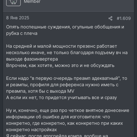
Member
8 Янв 2025
#1.609
Опять поспешные суждения, огульные обобщения и
рубка с плеча
На средней и малой мощности презенс работает
несколько иначе, не только благодаря подъему вч на
выходе фазоинвертера
Впрочем, как хотите, можно это и не обсуждать
Если надо "в первую очередь преамп адекватный", то
и реампы, профиля для референса нужно иметь с
преампа, хотя бы с выхода MV
А если их нет, то придется учитывать все и сразу
Ну и, конечно, еще раз про четкое внятное донесение
информации об ошибке для изготовителя: что
конкретно, где конкретно, как конкретно при каких
конкретно настройках
Я сейчас, после апргрейда компа, вообще на