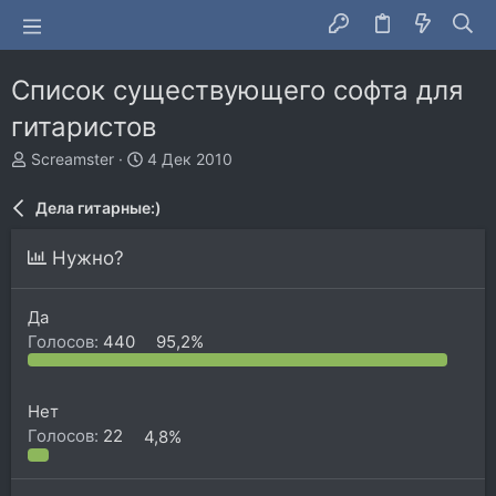
Список существующего софта для
гитаристов
А
Д
Screamster
4 Дек 2010
в
а
т
т
Дела гитарные:)
о
а
р
н
Нужно?
т
а
е
ч
м
а
Да
ы
л
Голосов:
440
95,2%
а
Нет
Голосов:
22
4,8%