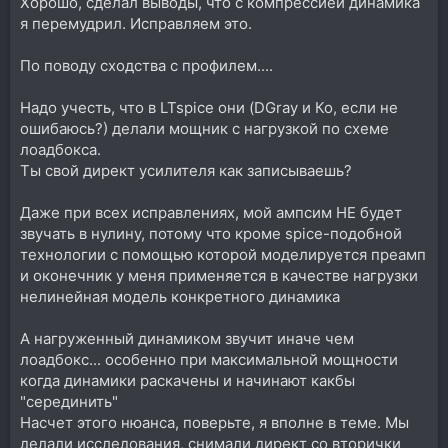
Хорошо, сделал выводы, что с компрессией динамика
я перемудрил. Исправляем это.
По поводу сходства с профилем....
Надо учесть, что в LTspice они (DGray и Ко, если не
ошибаюсь?) делали мощник с нагрузкой по схеме
лоадбокса.
Ты свой директ усилителя как записываешь?
Даже при всех исправлениях, мой ампсим НЕ будет
звучать в нулину, потому что кроме spice-подобной
технологии с помощью которой моделируется преамп
и оконечник у меня применяется в качестве нагрузки
нелинейная модель конкретного динамика
А нагруженный динамиком звучит иначе чем
лоадбокс... особенно при максимальной мощности
когда динамики раскачены и начинают какбы
"серединить"
Насчет этого нюанса, поверьте, я вполне в теме. Мы
делали исследования, снимали директ со вторички