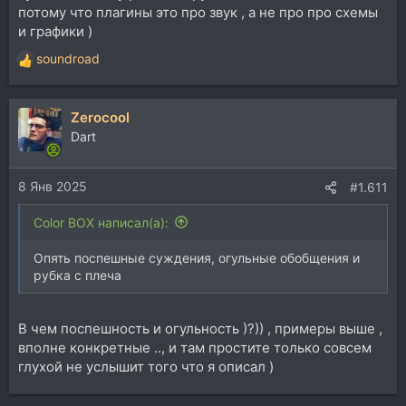
потому что плагины это про звук , а не про про схемы
и графики )
soundroad
Р
е
а
Zerocool
к
ц
Dart
и
и
8 Янв 2025
:
#1.611
Color BOX написал(а):
Опять поспешные суждения, огульные обобщения и
рубка с плеча
В чем поспешность и огульность )?)) , примеры выше ,
вполне конкретные .., и там простите только совсем
глухой не услышит того что я описал )