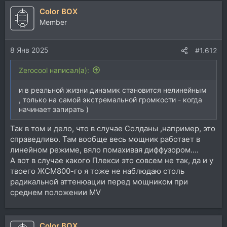
Color BOX
Member
8 Янв 2025
#1.612
Zerocool написал(а):
и в реальной жизни динамик становится нелинейным
, только на самой экстремальной громкости - когда
начинает запирать )
Так в том и дело, что в случае Солданы ,например, это
справедливо. Там вообще весь мощник работает в
линейном режиме, вяло помахивая диффузором....
А вот в случае какого Плекси это совсем не так, да и у
твоего ЖСМ800-го я тоже не наблюдаю столь
радикальной аттенюации перед мощником при
среднем положении MV
Color BOX