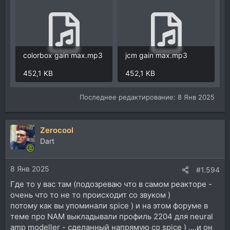
colorbox gain max.mp3
jcm gain max.mp3
452,1 KB
452,1 KB
Последнее редактирование:
8 Янв 2025
Zerocool
Dart
8 Янв 2025
#1.594
Где то у вас там (подозреваю что в самом реакторе -
очень что то не то происходит со звуком )
потому как вы упоминали spice ) и на этом форуме в
теме про NAM выкладывали профиль 2204 для neural
amp modeller - сделанный напрямую со spice ) ....и он