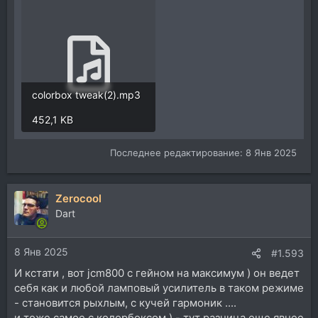
colorbox tweak(2).mp3
452,1 KB
Последнее редактирование:
8 Янв 2025
Zerocool
Dart
8 Янв 2025
#1.593
И кстати , вот jcm800 с гейном на максимум ) он ведет
себя как и любой ламповый усилитель в таком режиме
- становится рыхлым, с кучей гармоник ....
и тоже самое с колорбоксом ) - тут разница еще явнее