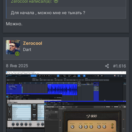
Zerocool написал(а):
Для начала , можно мне не тыкать ?
Можно.
Zerocool
Dart
8 Янв 2025
#1.616