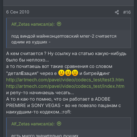
6 Сен 2010
#16
Alf_Zetas написал(а):
под виндой майнконцептовский мпег-2 считается
одним из худших -
А кем считается ? Ну ссылку на статью какую-нибудь
было бы неплохо...
а то почитаешь вот такие сравнения со словом
"детал
Е
зация" через е
и битрей
д
инг
http://artmech.com/pavel/video/codecs_test/test3.htm
http://artmech.com/pavel/video/codecs_test/index.htm
и репу-то начинаешь чесать...
А то я как-то помню, что он работает в ADOBE
PREMIRE и SONY VEGAS - во не повезло пацанам с
наихудшим-то кодеком..:rofl:
Alf_Zetas написал(а):
есть много значительно лучших