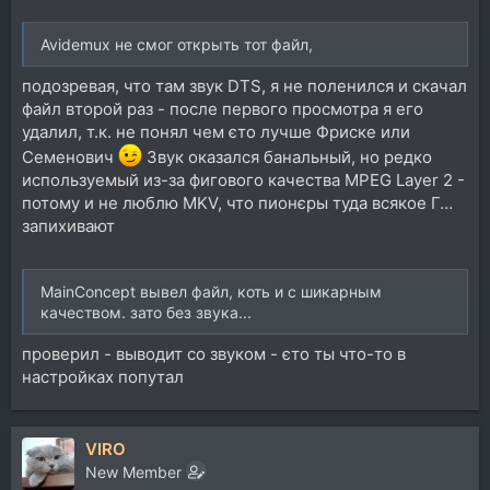
Avidemux не смог открыть тот файл,
подозревая, что там звук DTS, я не поленился и скачал
файл второй раз - после первого просмотра я его
удалил, т.к. не понял чем єто лучше Фриске или
Семенович
Звук оказался банальный, но редко
используемый из-за фигового качества MPEG Layer 2 -
потому и не люблю MKV, что пионєры туда всякое Г…
запихивают
MainConcept вывел файл, коть и с шикарным
качеством. зато без звука...
проверил - выводит со звуком - єто ты что-то в
настройках попутал
VIRO
New Member