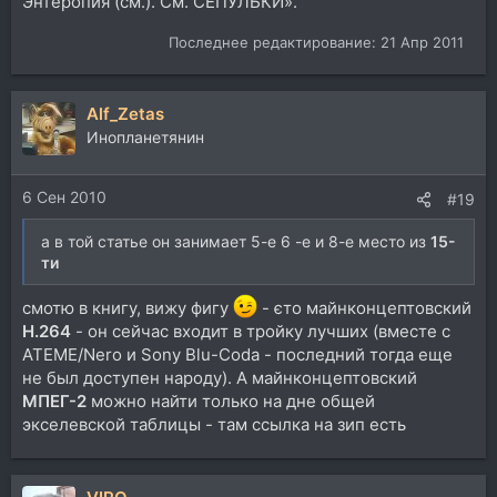
Энтеропия (см.). См. СЕПУЛЬКИ».
Последнее редактирование:
21 Апр 2011
Alf_Zetas
Инопланетянин
6 Сен 2010
#19
а в той статье он занимает 5-е 6 -е и 8-е место из
15-
ти
смотю в книгу, вижу фигу
- єто майнконцептовский
Н.264
- он сейчас входит в тройку лучших (вместе с
ATEME/Nero и Sony Blu-Coda - последний тогда еще
не был доступен народу). А майнконцептовский
МПЕГ-2
можно найти только на дне общей
экселевской таблицы - там ссылка на зип есть