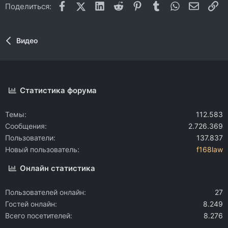
Facebook
X (Twitter)
LinkedIn
Reddit
Pinterest
Tumblr
WhatsApp
Электр
Сс
Поделиться:
Видео
Статистика форума
Темы
112.583
Сообщения
2.726.369
Пользователи
137.837
Новый пользователь
f168law
Онлайн статистика
Пользователей онлайн
27
Гостей онлайн
8.249
Всего посетителей
8.276