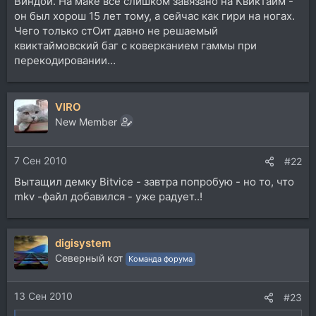
Виндой. На маке всё слишком завязано на Квиктайм -
он был хорош 15 лет тому, а сейчас как гири на ногах.
Чего только стОит давно не решаемый
квиктаймовский баг с коверканием гаммы при
перекодировании…
VIRO
New Member
7 Сен 2010
#22
Вытащил демку Bitvice - завтра попробую - но то, что
mkv -файл добавился - уже радует..!
digisystem
Северный кот
Команда форума
13 Сен 2010
#23