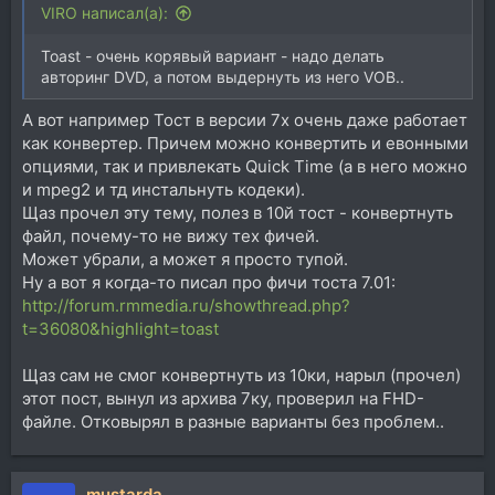
VIRO написал(а):
Toast - очень корявый вариант - надо делать
авторинг DVD, а потом выдернуть из него VOB..
А вот например Тост в версии 7х очень даже работает
как конвертер. Причем можно конвертить и евонными
опциями, так и привлекать Quick Time (а в него можно
и mpeg2 и тд инстальнуть кодеки).
Щаз прочел эту тему, полез в 10й тост - конвертнуть
файл, почему-то не вижу тех фичей.
Может убрали, а может я просто тупой.
Ну а вот я когда-то писал про фичи тоста 7.01:
http://forum.rmmedia.ru/showthread.php?
t=36080&highlight=toast
Щаз сам не смог конвертнуть из 10ки, нарыл (прочел)
этот пост, вынул из архива 7ку, проверил на FHD-
файле. Отковырял в разные варианты без проблем..
mustarda