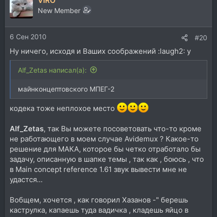
VIRO
New Member
6 Сен 2010
#20
Ну ничего, исходя и Ваших соображений :laugh2: у
Alf_Zetas написал(а):
майнконцептовского МПЕГ-2
кодека тоже неплохое место
Alf_Zetas
, так Вы можете посоветовать что-то кроме
не работающего в моем случае Avidemux ? Какое-то
решение для МАКА, которое бы четко отработало бы
задачу, описанную в шапке темы , так как , боюсь , что
в Main concept reference 1.61 звук вывести мне не
удастся...
Вобщем, хочется , как говорил Хазанов -" берешь
каструлка, капаешь туда вадичка , кладешь яйцо в