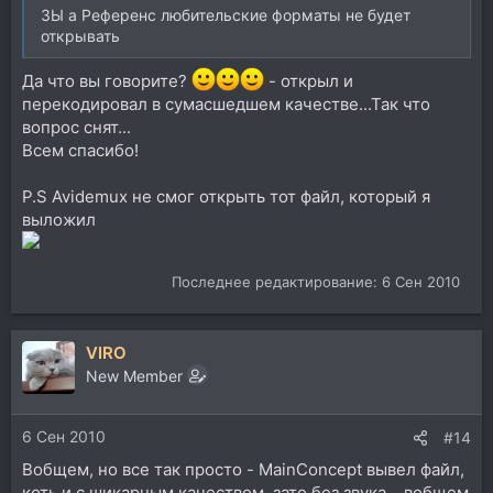
ЗЫ а Референс любительские форматы не будет
открывать
Да что вы говорите?
- открыл и
перекодировал в сумасшедшем качестве...Так что
вопрос снят...
Всем спасибо!
P.S Avidemux не смог открыть тот файл, который я
выложил
Последнее редактирование:
6 Сен 2010
VIRO
New Member
6 Сен 2010
#14
Вобщем, но все так просто - MainConcept вывел файл,
коть и с шикарным качеством. зато без звука... вобщем