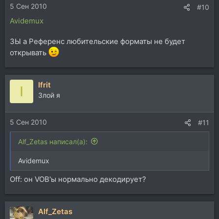
5 Сен 2010
#10
Avidemux
ЗЫ а Референс любительские форматы не будет
открывать
Ifrit
I
Злой я
5 Сен 2010
#11
Alf_Zetas написал(а):
Avidemux
Off: он VOB'ы нормально декодирует?
Alf_Zetas