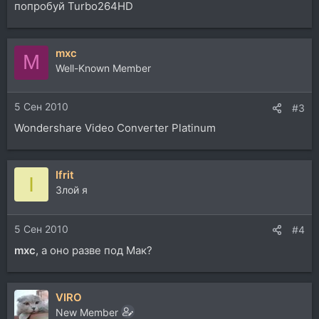
попробуй Turbo264HD
mxc
M
Well-Known Member
5 Сен 2010
#3
Wondershare Video Converter Platinum
Ifrit
I
Злой я
5 Сен 2010
#4
mxc
, а оно разве под Мак?
VIRO
New Member