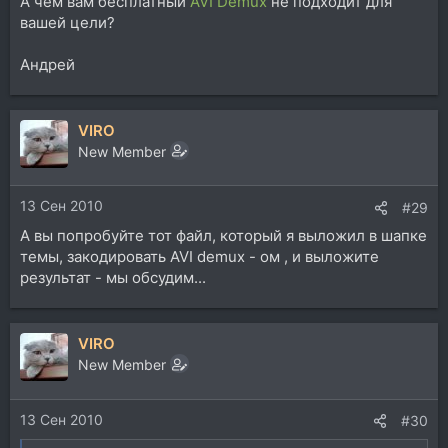
А чем вам бесплатный
AVI Demux
не подходит для
вашей цели?
Андрей
VIRO
New Member
13 Сен 2010
#29
А вы попробуйте тот файл, который я выложил в шапке
темы, закодировать AVI demux - ом , и выложите
результат - мы обсудим...
VIRO
New Member
13 Сен 2010
#30