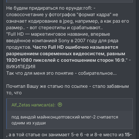
Не будем придираться по ерунде:rofl: -
словосочетание у фотографов "формат кадра" не
означает кодирование в jpeg, например, а как раз его
размер.. - вот стереотипы и срабатывают..
"Full HD — маркетинговое название, впервые
введённое компанией Sony в 2007 году для ряда
продуктов.
Часто Full HD ошибочно называется
разрешением современных видеосистем, равным
1920×1080 пикселей с соотношением сторон 16:9.
" -
ВИКИПЕДИЯ
Так что для меня это понятие - собирательное...
Почитал Вашу же статью по ссылке - стало забавным
то, что
Alf_Zetas написал(а):
под виндой майнконцептовский мпег-2 считается
одним из худши
, а в той статье он занимает 5-е 6 -е и 8-е место из
15-