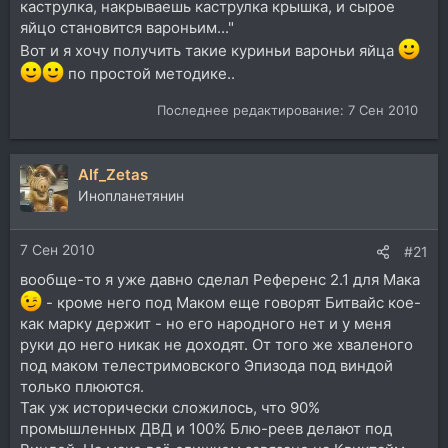
каструлка, накрываешь каструлка крышка, и сырое
яйцо становится вароньим..."
Вот и я хочу получить такие куриньи вароньи яйца
по простой методике..
Последнее редактирование:
7 Сен 2010
Alf_Zetas
Инопланетянин
7 Сен 2010
#21
вообще-то я уже давно сделал Референс 2.1 для Мака
- кроме него под Маком еще говорят Битвайс кое-
как марку держит - но его народного нет и у меня
руки до него никак не доходят. От того же хваленого
под маком телестримовского Эпизода под виндой
только плюются.
Так уж исторически сложилось, что 90%
промышленных ДВД и 100% Блю-реев делают под