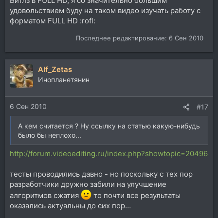
Битлз в FULL HD, я со значительно большим
удовольствием буду на таком видео изучать работу с
форматом FULL HD :rofl:
Последнее редактирование:
6 Сен 2010
Alf_Zetas
Инопланетянин
6 Сен 2010
#17
А кем считается ? Ну ссылку на статью какую-нибудь
было бы неплохо...
http://forum.videoediting.ru/index.php?showtopic=20496
тесты проводились давно - но поскольку с тех пор
разработчики дружно забили на улучшение
алгоритмов сжатия
то почти все результаты
оказались актуальны до сих пор…