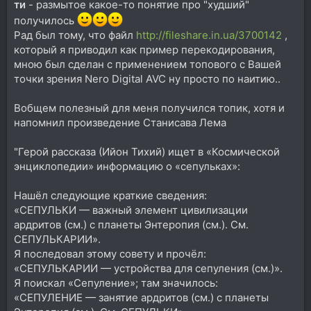
ти
- размытое какое-то понятие про "худший"
получилось
Рад был тому, что файл
http://fileshare.in.ua/3700142
,
который я приводил как пример перекодирования,
мною был сделан с применением топового с Вашей
точки зрения Nero Digital AVC ну просто по наитию..
Вобщем полезный для меня получился топик, хотя и
напомнил произведение Станисава Лема
"Герой рассказа (Ийон Тихий) ищет в «Космической
энциклопедии» информацию о «сепульках»:
Нашёл следующие краткие сведения:
«СЕПУЛЬКИ — важный элемент цивилизации
ардритов (см.) с планеты Энтеропия (см.). См.
СЕПУЛЬКАРИИ».
Я последовал этому совету и прочёл:
«СЕПУЛЬКАРИИ — устройства для сепуления (см.)».
Я поискал «Сепуление»; там значилось:
«СЕПУЛЕНИЕ — занятие ардритов (см.) с планеты