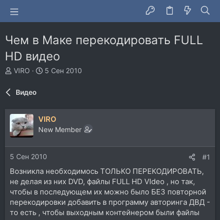
Чем в Маке перекодировать FULL
HD видео
А
Д
VIRO
5 Сен 2010
в
а
т
т
Видео
о
а
р
н
т
а
VIRO
е
ч
New Member
м
а
ы
л
а
5 Сен 2010
#1
Возникла необходимось ТОЛЬКО ПЕРЕКОДИРОВАТЬ,
не делая из них DVD, файлы FULL HD VIdeo , но так,
чтобы в последующем их можно было БЕЗ повторной
перекодировки добавить в программу авторинга ДВД -
то есть , чтобы выходным контейнером были файлы