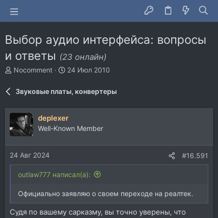
Выбор аудио интерфейса: вопросы
и ответы
(23 онлайн)
А
Д
Nocomment
24 Июл 2010
в
а
т
т
Звуковые платы, конвертеры
о
а
р
н
т
а
deplexer
е
ч
Well-Known Member
м
а
ы
л
а
24 Авг 2024
#16.591
outlaw777 написал(а):
Официально заявляю о своем переходе на реалтек.
Судя по вашему сарказму, вы точно уверены, что