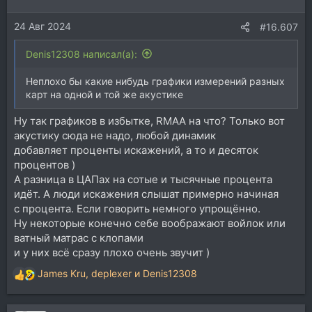
и
24 Авг 2024
:
#16.607
Denis12308 написал(а):
Неплохо бы какие нибудь графики измерений разных
карт на одной и той же акустике
Ну так графиков в избытке, RMAA на что? Только вот
акустику сюда не надо, любой динамик
добавляет проценты искажений, а то и десяток
процентов )
А разница в ЦАПах на сотые и тысячные процента
идёт. А люди искажения слышат примерно начиная
с процента. Если говорить немного упрощённо.
Ну некоторые конечно себе воображают войлок или
ватный матрас с клопами
и у них всё сразу плохо очень звучит )
James Kru
,
deplexer
и
Denis12308
Р
е
а