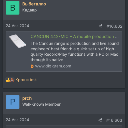
Выбегалло
В
Кадавр
24 Авг 2024
#16.602
CANCUN 442-MIC – A mobile production toolbox - Digigram
The Cancun range is production and live sound
engineers’ best friend: a quick set up of high-
quality Record/Play functions with a PC or Mac
through its native
www.digigram.com
Крон
и
tmk
Р
е
а
prch
к
P
ц
Well-Known Member
и
и
24 Авг 2024
:
#16.603