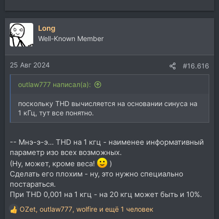
Long
Well-Known Member
25 Авг 2024
#16.616
outlaw777 написал(а):
поскольку THD вычисляется на основании синуса на
1 кГц, тут все понятно.
-- Мнэ-э-э... THD на 1 кгц - наименее информативный
параметр изо всех возможных.
(Ну, может, кроме веса!
)
Сделать его плохим - ну, это нужно специально
постараться.
При THD 0,001 на 1 кгц - на 20 кгц может быть и 10%.
OZet
,
outlaw777
,
wolfire
и ещё 1 человек
Р