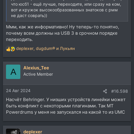
что юсб1 - ещё лучше, переходите, или сразу на ком,
вот и кружок высокообразованных знатоков с рмм
не даст соврать))
Ммм, как же информативно! Ну теперь-то понятно,
почему всем должны на USB 3 в срочном порядке
переходить.
deplexer
,
dugdum®
и
Лукьян
Р
е
а
Alexius_Tee
к
A
ц
Active Member
и
и
24 Авг 2024
:
#16.598
Насчёт Behringer. У низших устройств линейки может
быть конфликт с некоторыми плагинами. Так MT
Powerdrums у меня не запускался на какой то из UMC
deplexer