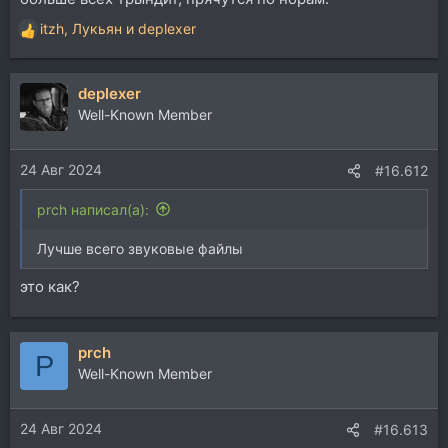
itzh
,
Лукьян
и
deplexer
Р
е
а
deplexer
к
ц
Well-Known Member
и
и
24 Авг 2024
:
#16.612
prch написал(а):
Лучше всего звуковые файлы
это как?
prch
P
Well-Known Member
24 Авг 2024
#16.613