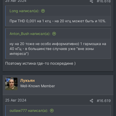
25 Авг 2024
:
#16.618
Long написал(а):
При THD 0,001 на 1 кгц - на 20 кгц может быть и 10%.
Anton_Bush написал(а):
ну на 20 тоже не особо информативно) 1 гармошка на
40 кГц - в большинстве случаев уже "вне зоны
интереса")
Поэтому истина где-то посередине )
Лукьян
Well-Known Member
25 Авг 2024
#16.619
outlaw777 написал(а):