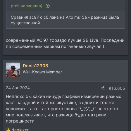
prch написал(а):
Сравнил ac97 с сб лайв на Alto ms15a - разница была
существенной.
современный AC'97 гораздо лучше SB Live. Последний
по современным меркам поганенько звучал )
Denis12308
Well-Known Member
24 Авг 2024
#16.605
Неплохо бы какие нибудь графики измерений разных
карт на одной и той же акустике, в одних и тех же
условиях… а то так просто слова ¯\_(ツ)_/¯ но что-то
мне подсказывает, что разница будет на грани
погрешности
deplexer