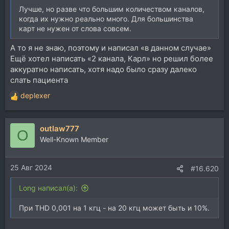
Лучше, но разве что большим количеством каналов,
когда их нужно реально много. Для большинства
карт не нужен от слова совсем.
А то я не знаю, поэтому и написал «в данном случае»
Ещё хотел написать «2 канала, Карл» но решил более
аккуратно написать, хотя надо было сразу далеко
слать пациента
deplexer
Р
е
а
outlaw777
к
O
ц
Well-Known Member
и
и
25 Авг 2024
:
#16.620
Long написал(а):
При THD 0,001 на 1 кгц - на 20 кгц может быть и 10%.