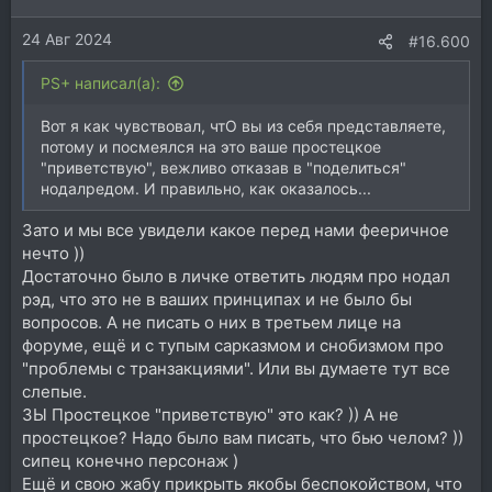
24 Авг 2024
#16.600
PS+ написал(а):
Вот я как чувствовал, чтО вы из себя представляете,
потому и посмеялся на это ваше простецкое
"приветствую", вежливо отказав в "поделиться"
нодалредом. И правильно, как оказалось...
Зато и мы все увидели какое перед нами фееричное
нечто ))
Достаточно было в личке ответить людям про нодал
рэд, что это не в ваших принципах и не было бы
вопросов. А не писать о них в третьем лице на
форуме, ещё и с тупым сарказмом и снобизмом про
"проблемы с транзакциями". Или вы думаете тут все
слепые.
ЗЫ Простецкое "приветствую" это как? )) А не
простецкое? Надо было вам писать, что бью челом? ))
сипец конечно персонаж )
Ещё и свою жабу прикрыть якобы беспокойством, что