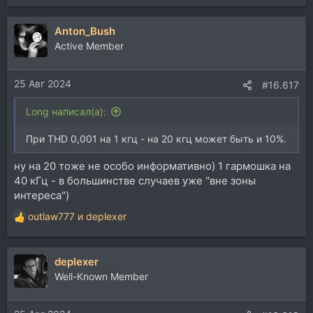
е
а
Anton_Bush
к
ц
Active Member
и
и
25 Авг 2024
:
#16.617
Long написал(а):
При THD 0,001 на 1 кгц - на 20 кгц может быть и 10%.
ну на 20 тоже не особо информативно) 1 гармошка на
40 кГц - в большинстве случаев уже "вне зоны
интереса")
outlaw777
и
deplexer
Р
е
а
deplexer
к
ц
Well-Known Member
и
и