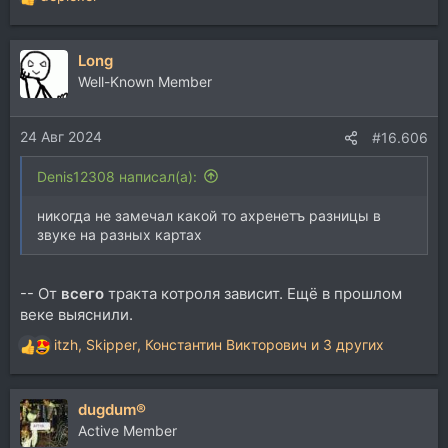
Р
е
а
Long
к
ц
Well-Known Member
и
и
24 Авг 2024
:
#16.606
Denis12308 написал(а):
никогда не замечал какой то ахренетъ разницы в
звуке на разных картах
-- От
всего
тракта котроля зависит. Ещё в прошлом
веке выяснили.
itzh
,
Skipper
,
Константин Викторович
и 3 других
Р
е
а
dugdum®
к
ц
Active Member
и