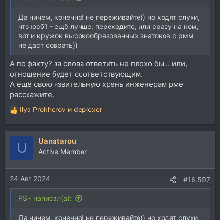
Да ничем, конечно! не переживайте)) но ходят слухи,
что юсб1 - ещё лучше, переходите, или сразу на ком,
вот и кружок высокообразованных знатоков с рмм
не даст соврать))
А по факту? за слова ответить не плохо бы... или,
отношение будет соответствующим.
А ещё свою язвительную хрень инженерам рме
расскажите.
Ilya Prokhorov
и
deplexer
Р
е
а
Uanatarou
к
U
ц
Active Member
и
и
24 Авг 2024
:
#16.597
PS+ написал(а):
Да ничем, конечно! не переживайте)) но ходят слухи,