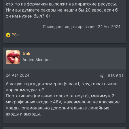
кто-то из форумчан выложит на пиратские ресурсы.
Или вы думаете хакеры не нашли бы 20 евро, если б
он им нужен был? )))
Последнее редактирование:
24 Авг 2024
PS+
Р
е
а
tmk
к
ц
Active Member
и
и
24 Авг 2024
:
#16.601
А какую карту для замеров (smaart, rew, rmaa) нынче
порекомендуете?
Портативная (питание только от ноута), минимум 2
микрофонных входа с 48V, максимально не красящие
преды, опционально дополнительные линейные
входы и выходы.