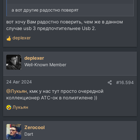
а вот другие радостно поверят
вот хочу Вам радостно поверить, чем же в данном
случае usb 3 предпочтительнее Usb 2.
deplexer
Р
е
а
deplexer
к
ц
Well-Known Member
и
и
24 Авг 2024
:
#16.594
@Лукьян
, кмк у нас тут просто очередной
коллекционер АТС-ок в полиэтилене ))
Лукьян
Р
е
а
Zerocool
к
ц
Dart
и