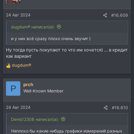
и
и
24 Авг 2024
:
#16.609
dugdum® написал(а):
и у них всё сразу плохо очень звучит )
Ну тогда пусть покупают то что им хочется) … в кредит
как вариант
dugdum®
Р
е
а
prch
к
P
ц
Well-Known Member
и
и
24 Авг 2024
:
#16.610
Denis12308 написал(а):
Неплохо бы какие нибудь графики измерений разных