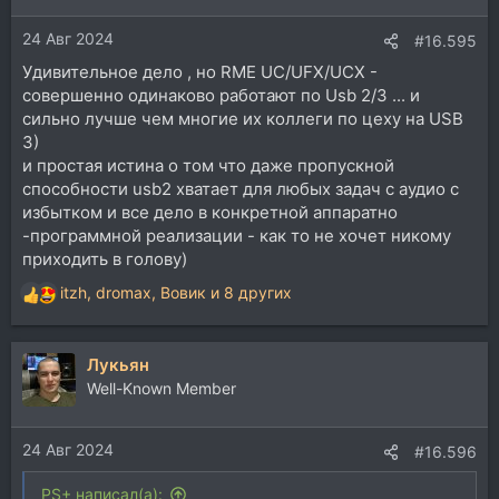
и
24 Авг 2024
:
#16.595
Удивительное дело , но RME UC/UFX/UCX -
совершенно одинаково работают по Usb 2/3 ... и
сильно лучше чем многие их коллеги по цеху на USB
3)
и простая истина о том что даже пропускной
способности usb2 хватает для любых задач с аудио с
избытком и все дело в конкретной аппаратно
-программной реализации - как то не хочет никому
приходить в голову)
itzh
,
dromax
,
Вовик
и 8 других
Р
е
а
Лукьян
к
ц
Well-Known Member
и
и
24 Авг 2024
:
#16.596
PS+ написал(а):