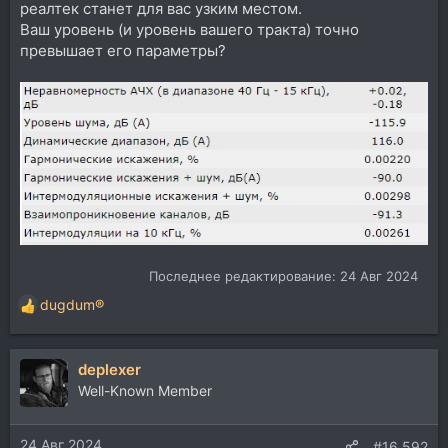
реалтек станет для вас узким местом.
Ваш уровень (и уровень вашего тракта) точно
превышает его параметры?
Последнее редактирование:
24 Авг 2024
dugdum®
Р
е
а
deplexer
к
ц
Well-Known Member
и
и
24 Авг 2024
:
#16.592