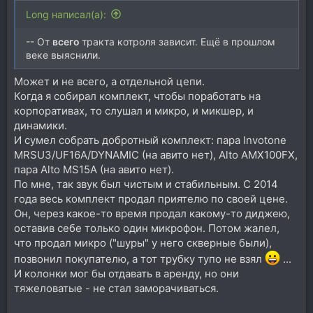
Long написал(а):
-- От
всего
тракта котроля зависит. Ещё в прошлом
веке выяснили.
Может и не всего, а отдельной цепи.
Когда я собирал комплект, чтобы поработать на
корпоративах, то слушал и микро, и микшер, и
динамики.
И сумел собрать добротный комплект: пара Invotone
MRSU3/UF16A/DYNAMIC (на авито нет), Alto AMX100FX,
пара Alto MS15A (на авито нет).
По мне, так звук был чистым и стабильным. С 2014
года весь комплект продал приятелю по своей цене.
Он, через какое-то время продал какому-то диджею,
оставив себе только один микрофон. Потом жалел,
что продал микро ("шуры" у него скверные были),
позвонил покупателю, а тот трубку тупо не взял
...
И колонки мог бы отдавать в аренду, но они
тяжеловатые - не стал заморачиваться.