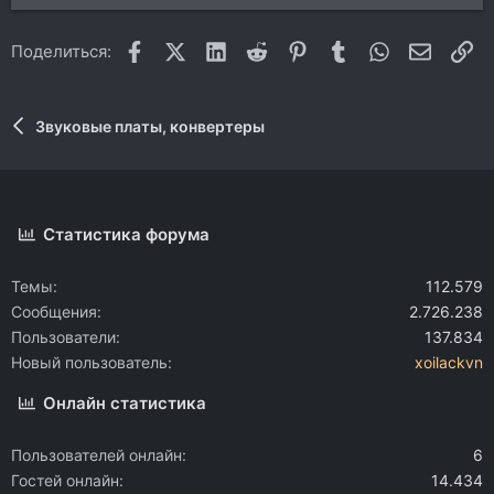
Facebook
X (Twitter)
LinkedIn
Reddit
Pinterest
Tumblr
WhatsApp
Электр
Сс
Поделиться:
Звуковые платы, конвертеры
Статистика форума
Темы
112.579
Сообщения
2.726.238
Пользователи
137.834
Новый пользователь
xoilackvn
Онлайн статистика
Пользователей онлайн
6
Гостей онлайн
14.434