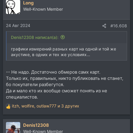
Long
к
ц
Well-Known Member
и
и
24 Авг 2024
:
#16.608
Denis12308 написал(а):
графики измерений разных карт на одной и той же
акустике, в одних и тех же условиях…
-- Не надо. Достаточно обмеров самх карт.
Только их, правильных, никто публиковать не станет,
бо покупатели разбегутся.
Да и мало кто их вообще сможет понять из не
специалистов.
itzh
,
wolfire
,
outlaw777
и 3 других
Р
е
а
Denis12308
к
ц
Well-Known Member