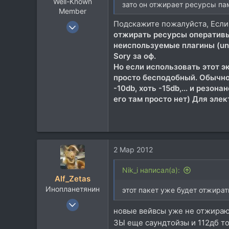
Well-Known
зато он отжирает ресурсы пам
Member
Подскажите пожалуйста, Если
16 Апр 2009
отжирать ресурсы оперативы т
914
неиспользуемые плагины (unu
418
Sory за оф.
63
Но если использовать этот эк
Кременчуг
просто бесподобный. Обычно 
-10
db, хоть -15
db,... и резон
audiojungle.net
его там просто нет) Для эле
2 Мар 2012
Nik_i написал(а):
Alf_Zetas
Инопланетянин
этот пакет уже будет отжират
26 Дек 2006
новые вейвсы уже не отжира
7.553
ЗЫ еще саундтойзы и 112дб то
6.067