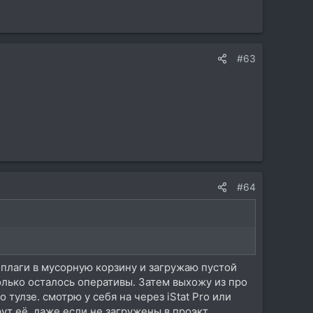
#63
#64
плаги в мусорную корзину и загружаю пустой
cколько осталось оперативы. Затем выхожу из про
тулзе. смотрю у себя на через iStat Pro или
рут её, даже если не загружены в проэкт.