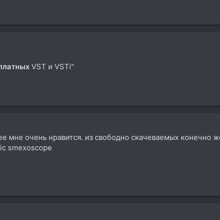
платных
VST и VSTi"
нее мне очень нравится. из свободно скачеваемых конечно 
nic smexoscope