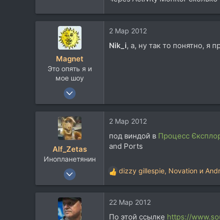
63
Кременчуг
2 Мар 2012
audiojungle.net
Nik_i
, а, ну так то понятно, я
Magnet
Это опять я и
мое шоу
3 Июн 2007
3.843
4.264
2 Мар 2012
113
под виндой в
Процесс Єкспло
and Ports
Alf_Zetas
Инопланетянин
26 Дек 2006
dizzy gillespie
,
Novation
и
And
Р
7.553
е
а
6.067
22 Мар 2012
к
113
ц
По этой ссылке
https://www.s