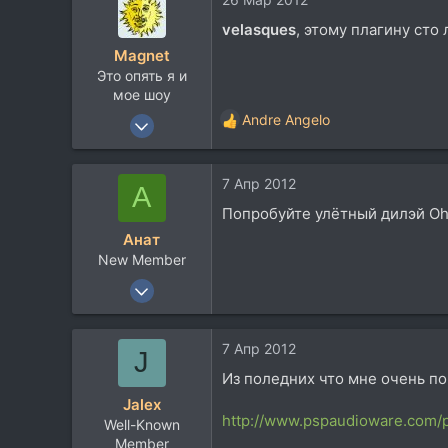
0
velasques
, этому плагину сто 
Magnet
Это опять я и
мое шоу
3 Июн 2007
Andre Angelo
Р
3.843
е
а
4.264
7 Апр 2012
к
А
113
ц
Попробуйте улётный дилэй O
и
Анат
и
New Member
:
1 Мар 2012
5
0
7 Апр 2012
J
1
Из поледних что мне очень по
67
Jalex
http://www.pspaudioware.com/p
Well-Known
Member