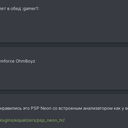
лет в обед :gamer1:
hmforce OhmBoyz
нравились это PSP Neon со встроеным анализатором как у в
lugins/equalizers/psp_neon_hr/