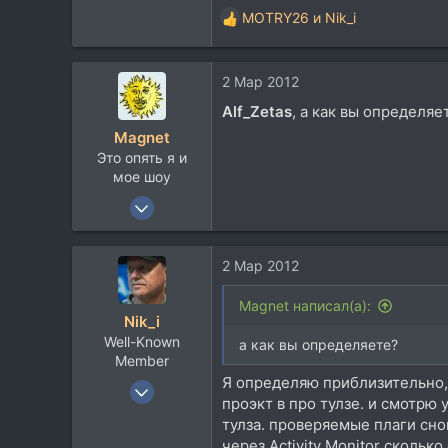
MOTRY26
и
Nik_i
113
Р
е
Київ, Нижні Сади
а
www.cheremshyna.org.ua
2 Мар 2012
к
ц
Alf_Zetas
, а как вы определяе
и
Magnet
и
Это опять я и
:
мое шоу
3 Июн 2007
3.843
4.264
2 Мар 2012
113
Magnet написал(а):
Nik_i
Well-Known
а как вы определяете?
Member
Я определяю приблизительно,
16 Апр 2009
проэкт в про тулзе. и смотрю 
914
тулза. проверяемые плаги снов
418
через Activity Monitor cкольк