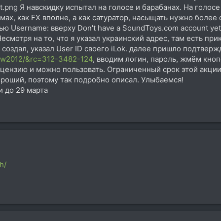
Я навскидку испытал на голосе и барабанах. На голосе
мах, как FX вполне, а как сатуратор, насыщать нужно более
ью Username: вверху Don't have a SoundToys.com account ye
есмотря на то, что я указал украинский адрес, там есть прик
 создал, указал User ID своего iLok. далее пришло подтвер
xsw2012/&rc=312-3482-124
, вводим логин, пароль, жмём кно
лицензию и можно пользовать. Ограниченный срок этой акции
ороший, поэтому так подробно описал. Улыбаемся!
и до 29 марта
h/