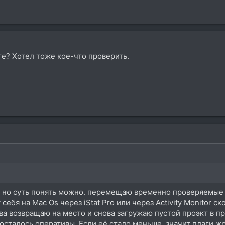
те? Хотел тоже кое-что проверить.
 но суть понять можно. перемещаю временно проверяемые 
у себя на Mac Os через iStat Pro или через Activity Monitor 
а возвращаю на место и снова загружаю пустой проэкт в про 
о осталось оперативы. Если её стало меньше, значит плаги ж