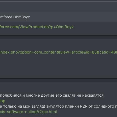
hmforce OhmBoyz
mforce.com/ViewProduct.do?p=OhmBoyz
m/index.php?option=com_content&view=article&id=83&catid=48
полюбился и многие другие его хвалят не нахвалятся.
php
е только на мой взгляд) эмулятор пленки R2R от солидног
cds-software-online/r2rpc.html