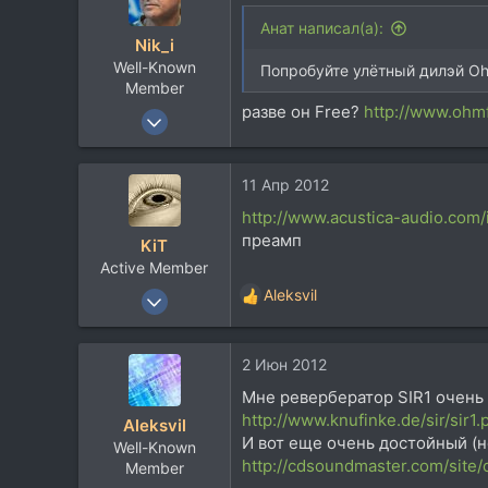
Анат написал(а):
Nik_i
Well-Known
Попробуйте улётный дилэй O
Member
разве он Free?
http://www.oh
16 Апр 2009
914
418
11 Апр 2012
63
http://www.acustica-audio.co
Кременчуг
преамп
KiT
audiojungle.net
Active Member
20 Дек 2005
Aleksvil
Р
654
е
а
211
2 Июн 2012
к
43
ц
Мне ревербератор SIR1 очень 
и
Москва
http://www.knufinke.de/sir/sir1.
Aleksvil
и
soundcloud.com
И вот еще очень достойный (н
Well-Known
:
http://cdsoundmaster.com/site/
Member