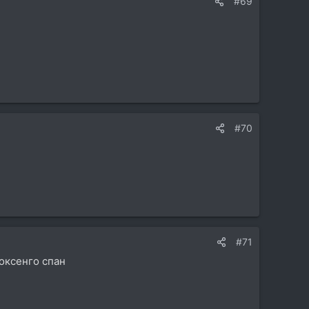
#69
#70
#71
оксенго спан