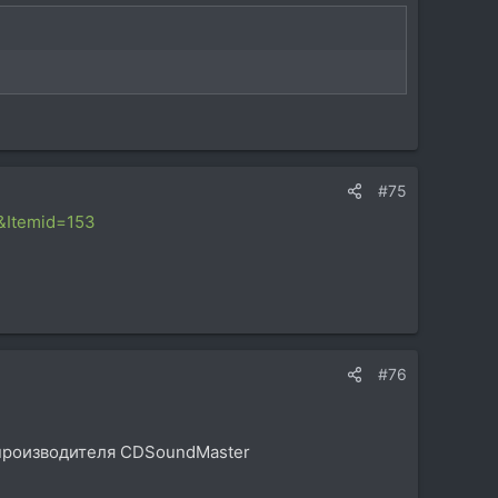
#75
&Itemid=153
#76
о производителя CDSoundMaster