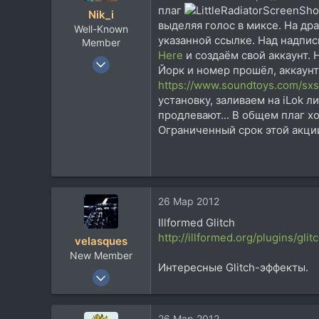
и
Київ, Нижні Сади
плаг
Nik_i
и
www.cheremshyna.org.ua
выделяя голос в миксе. На дра
Well-Known
:
указанной ссылке. Над надпис
Member
Here
и создаём свой аккаунт. Н
16 Апр 2009
Йорк и номер прошёл, аккаунт
914
https://www.soundtoys.com/s
418
установку, заливаем на iLok 
продлевают... В общем плаг х
63
Ограниченный срок этой акци
Кременчуг
audiojungle.net
26 Мар 2012
Illformed Glitch
http://illformed.org/plugins/glitc
velasques
New Member
Интересные Glitch-эффекты.
12 Дек 2008
10
0
26 Мар 2012