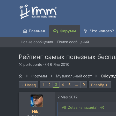
Главная
Форумы
Что нового?
Новые сообщения
Поиск сообщений
Рейтинг самых полезных беспл
А
Д
portoponte
6 Янв 2010
в
а
т
т
Форумы
Музыкальный софт
Обсужд
о
а
р
н
1
2
3
4
5
…
9
Назад
Вперёд
т
а
е
ч
2 Мар 2012
м
а
ы
л
Alf_Zetas написал(а):
а
Nik_i