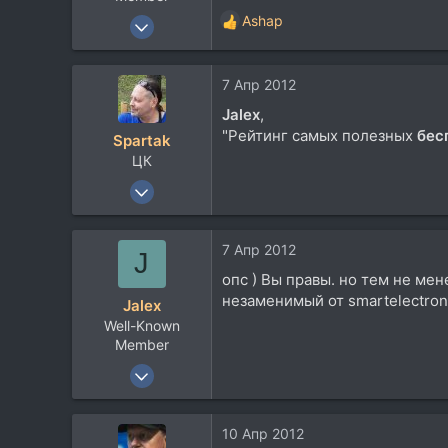
28 Сен 2010
Ashap
Р
1.425
е
а
1.021
7 Апр 2012
к
113
ц
Jalex
,
и
"Рейтинг самых полезных
бес
Spartak
и
ЦК
:
4 Янв 2002
5.619
8.086
7 Апр 2012
J
113
опс ) Вы правы. но тем не ме
60
незаменимый от smartelectro
Jalex
Уфа
Well-Known
Member
28 Сен 2010
1.425
1.021
10 Апр 2012
113