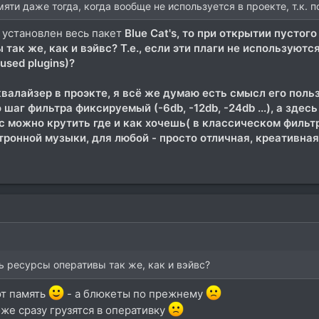
яти даже тогда, когда вообще не используется в проекте, т.к.
 установлен весь пакет
Blue Cat's, то при открытии пустого
ак же, как и вэйвс? Т.е., если эти плаги не используются
sed plugins)?
валайзер в проэкте, я всё же думаю есть смысл его пользо
шаг фильтра фиксируемый (-6db, -12db, -24db ...), а здес
анс можно крутить где и как хочешь( в классическом фильт
ктронной музыки, для любой - просто отличная, креативна
ь ресурсы оперативы так же, как и вэйвс?
ют память
- а блюкеты по прежнему
же сразу грузятся в оперативку