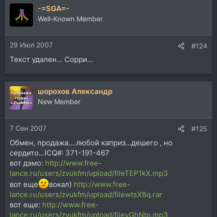
-=SGA=-
Well-Known Member
29 Июл 2007
#124
Текст удален... Сорри...
шорохов Александр
New Member
7 Сен 2007
#125
Обмен, продажа....любой каприз...дешего , но
сердито...ICQ#: 371-191-467
вот дэмо:
http://www.free-
lance.ru/users/zvukfm/upload/fileTEP1kX.mp3
вот еще
вокал)
http://www.free-
lance.ru/users/zvukfm/upload/filewtsX8q.rar
вот еще:
http://www.free-
lance.ru/users/zvukfm/upload/fileyGhNtp.mp3