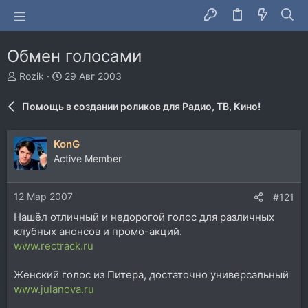
Обмен голосами
А
Д
Rozik
29 Авг 2003
в
а
т
т
Помощь в создании роликов для Радио, ТВ, Кино!
о
а
р
н
т
а
KonG
е
ч
Active Member
м
а
ы
л
а
12 Мар 2007
#121
Нашёл отличный и недорогой голос для различных
клубных анонсов и промо-акций.
www.rectrack.ru
Женский голос из Питера, достаточно универсальный
www.julanova.ru