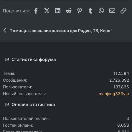
Facebook
X (Twitter)
LinkedIn
Reddit
Pinterest
Tumblr
WhatsApp
Электр
Сс
Поделиться:
Помощь в создании роликов для Радио, ТВ, Кино!
Статистика форума
Темы
112.584
Сообщения
2.726.392
Пользователи
137.836
Новый пользователь
mahjong333vip
Онлайн статистика
Пользователей онлайн
3
Гостей онлайн
8.058
Всего посетителей
8.061