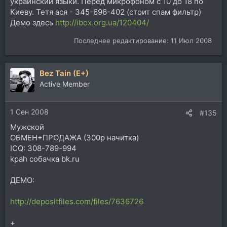
украинский языки. Перед микрофоном с 10 до 18 по
Киеву. Тетя ася - 345-696-402 (стоит спам фильтр)
Демо здесь
http://ibox.org.ua/120404/
Последнее редактирование:
11 Июл 2008
Bez Tain (E+)
Active Member
1 Сен 2008
#135
Мужской
ОБМЕН+ПРОДАЖА (300р начитка)
ICQ: 308-789-994
kpah собачка bk.ru
ДЕМО:
http://depositfiles.com/files/7636726
+