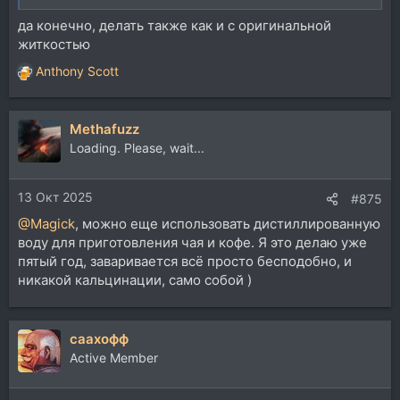
да конечно, делать также как и с оригинальной
житкостью
Anthony Scott
Р
е
а
Methafuzz
к
ц
Loading. Please, wait...
и
и
13 Окт 2025
:
#875
@Magick
, можно еще использовать дистиллированную
воду для приготовления чая и кофе. Я это делаю уже
пятый год, заваривается всё просто бесподобно, и
никакой кальцинации, само собой )
саахофф
Active Member