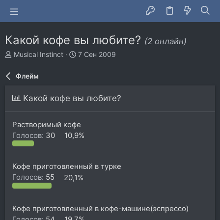
Какой кофе вы любите?
(2 онлайн)
А
Д
Musical Instinct
7 Сен 2009
в
а
т
т
Флейм
о
а
р
н
Какой кофе вы любите?
т
а
е
ч
м
а
Растворимый кофе
ы
л
Голосов:
30
10,9%
а
Кофе приготовленный в турке
Голосов:
55
20,1%
Кофе приготовленный в кофе-машине(эспрессо)
Голосов:
54
19,7%