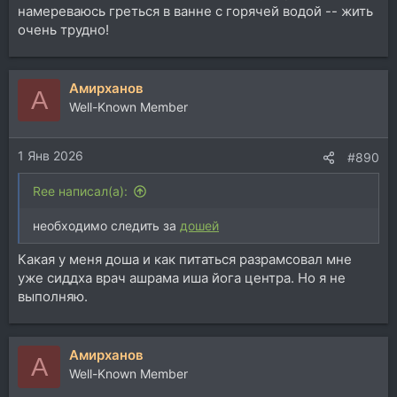
намереваюсь греться в ванне с горячей водой -- жить
очень трудно!
Aмирханов
A
Well-Known Member
1 Янв 2026
#890
Ree написал(а):
необходимо следить за
дошей
Какая у меня доша и как питаться разрамсовал мне
уже сиддха врач ашрама иша йога центра. Но я не
выполняю.
Aмирханов
A
Well-Known Member