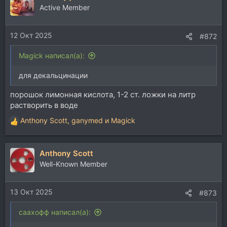
Active Member
12 Окт 2025
#872
Magick написал(а):
для декальцинации
порошок лимонная кислота, 1-2 ст. ложки на литр
растворить в воде
Anthony Scott
,
ganymed
и
Magick
Р
е
а
Anthony Scott
к
ц
Well-Known Member
и
и
13 Окт 2025
:
#873
саахофф написал(а):