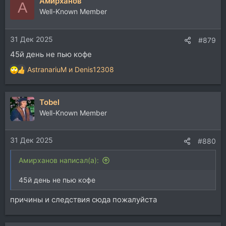
Aмирханов
A
Well-Known Member
31 Дек 2025
#879
45й день не пью кофе
AstranariuM
и
Denis12308
Р
е
а
Tobel
к
ц
Well-Known Member
и
и
31 Дек 2025
:
#880
Aмирханов написал(а):
45й день не пью кофе
причины и следствия сюда пожалуйста