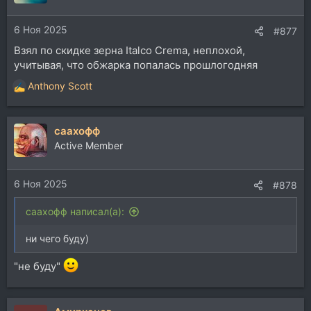
6 Ноя 2025
#877
Взял по скидке зерна Italco Crema, неплохой,
учитывая, что обжарка попалась прошлогодняя
Anthony Scott
Р
е
а
саахофф
к
ц
Active Member
и
и
6 Ноя 2025
:
#878
саахофф написал(а):
ни чего буду)
"не буду"