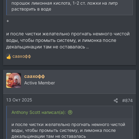
порошок лимонная кислота, 1-2 ст. ложки на литр
растворить в воде
+
и после чистки желательно прогнать немного чистой
воды, чтобы промыть систему, и лимонка после
декальцинации там не оставалась ..
саахофф
Р
е
а
саахофф
к
ц
Active Member
и
и
13 Окт 2025
:
#874
Anthony Scott написал(а):
и после чистки желательно прогнать немного чистой
воды, чтобы промыть систему, и лимонка после
декальцинации там не оставалась