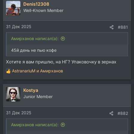
Denis12308
Well-Known Member
31 Дек 2025
#881
Aмирханов написал(а):
45й день не пью кофе
Хотите я вам пришлю, на НГ? Упаковочку в зернах
AstranariuM
и
Aмирханов
Р
е
а
Kostya
к
ц
Junior Member
и
и
31 Дек 2025
:
#882
Aмирханов написал(а):