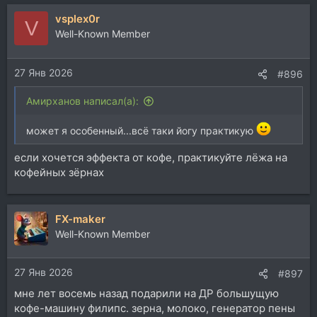
а
vsplex0r
к
V
ц
Well-Known Member
и
и
27 Янв 2026
:
#896
Aмирханов написал(а):
может я особенный...всё таки йогу практикую
если хочется эффекта от кофе, практикуйте лёжа на
кофейных зёрнах
FX-maker
Well-Known Member
27 Янв 2026
#897
мне лет восемь назад подарили на ДР большущую
кофе-машину филипс. зерна, молоко, генератор пены