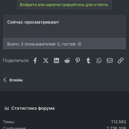
Войдите или зарегистрируйтесь для ответа.
Сейчас просматривают
Всего: 3 (пользователей: 0, гостей: 3)
Facebook
X (Twitter)
LinkedIn
Reddit
Pinterest
Tumblr
WhatsApp
Электр
Сс
Поделиться:
Флейм
Статистика форума
Темы
112.582
Сообщения
2.726.308