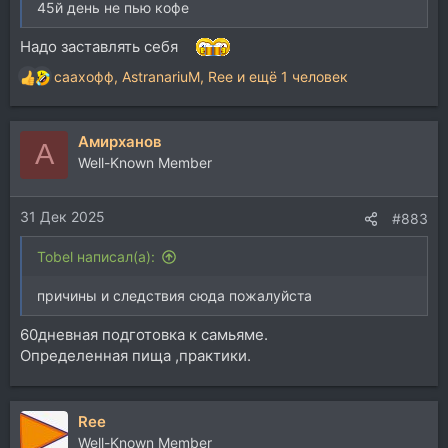
45й день не пью кофе
Надо заставлять себя
саахофф
,
AstranariuM
,
Ree
и ещё 1 человек
Р
е
а
Aмирханов
к
A
ц
Well-Known Member
и
и
31 Дек 2025
:
#883
Tobel написал(а):
причины и следствия сюда пожалуйста
60дневная подготовка к самьяме.
Определенная пища ,практики.
Ree
Well-Known Member