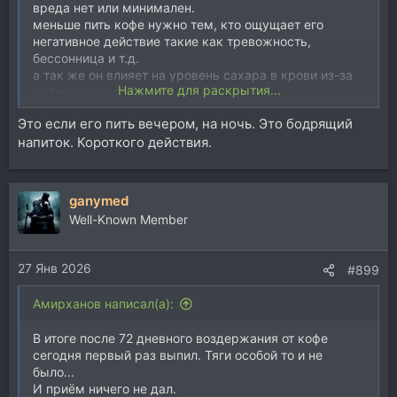
вреда нет или минимален.
меньше пить кофе нужно тем, кто ощущает его
негативное действие такие как тревожность,
бессонница и т.д.
а так же он влияет на уровень сахара в крови из-за
Нажмите для раскрытия...
выброса адреналина
Это если его пить вечером, на ночь. Это бодрящий
напиток. Короткого действия.
ganymed
Well-Known Member
27 Янв 2026
#899
Aмирханов написал(а):
В итоге после 72 дневного воздержания от кофе
сегодня первый раз выпил. Тяги особой то и не
было...
И приём ничего не дал.