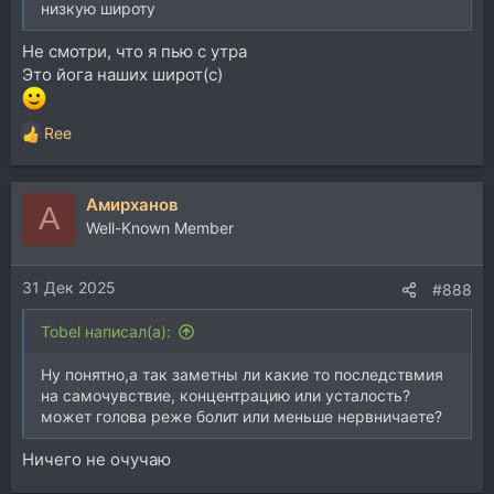
низкую широту
Не смотри, что я пью с утра
Это йога наших широт(с)
Ree
Р
е
а
Aмирханов
к
A
ц
Well-Known Member
и
и
31 Дек 2025
:
#888
Tobel написал(а):
Ну понятно,а так заметны ли какие то последствмия
на самочувствие, концентрацию или усталость?
может голова реже болит или меньше нервничаете?
Ничего не очучаю