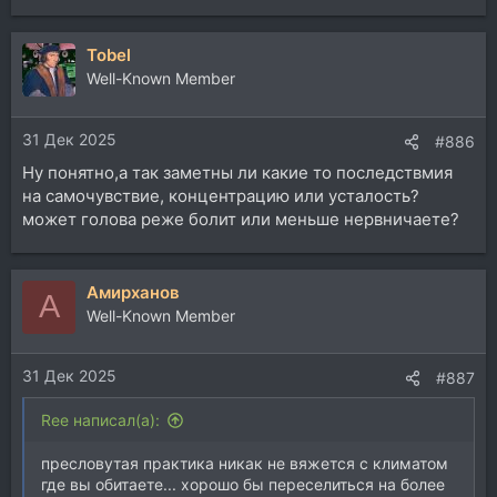
е
а
Tobel
к
ц
Well-Known Member
и
и
31 Дек 2025
:
#886
Ну понятно,а так заметны ли какие то последствмия
на самочувствие, концентрацию или усталость?
может голова реже болит или меньше нервничаете?
Aмирханов
A
Well-Known Member
31 Дек 2025
#887
Ree написал(а):
пресловутая практика никак не вяжется с климатом
где вы обитаете... хорошо бы переселиться на более