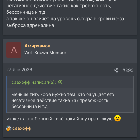
негативное действие такие как тревожность,
бессонница и т.д.
а так же он влияет на уровень сахара в крови из-за
выброса адреналина
Aмирханов
A
Well-Known Member
27 Янв 2026
#895
саахофф написал(а):
меньше пить кофе нужно тем, кто ощущает его
негативное действие такие как тревожность,
бессонница и т.д
может я особенный...всё таки йогу практикую
саахофф
Р
е