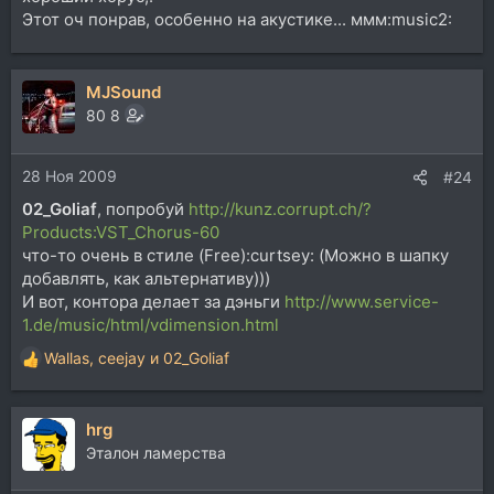
Этот оч понрав, особенно на акустике... ммм:music2:
MJSound
80 8
28 Ноя 2009
#24
02_Goliaf
, попробуй
http://kunz.corrupt.ch/?
Products:VST_Chorus-60
что-то очень в стиле (Free):curtsey: (Можно в шапку
добавлять, как альтернативу)))
И вот, контора делает за дэньги
http://www.service-
1.de/music/html/vdimension.html
Wallas
,
ceejay
и
02_Goliaf
Р
е
а
hrg
к
ц
Эталон ламерства
и
и