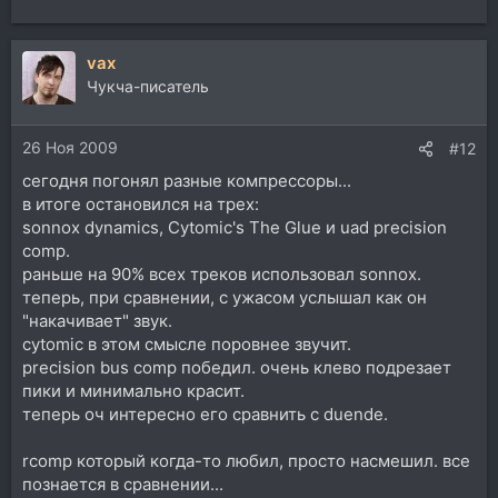
vax
Чукча-писатель
26 Ноя 2009
#12
сегодня погонял разные компрессоры...
в итоге остановился на трех:
sonnox dynamics, Cytomic's The Glue и uad precision
comp.
раньше на 90% всех треков использовал sonnox.
теперь, при сравнении, с ужасом услышал как он
"накачивает" звук.
cytomic в этом смысле поровнее звучит.
precision bus comp победил. очень клево подрезает
пики и минимально красит.
теперь оч интересно его сравнить с duende.
rcomp который когда-то любил, просто насмешил. все
познается в сравнении...