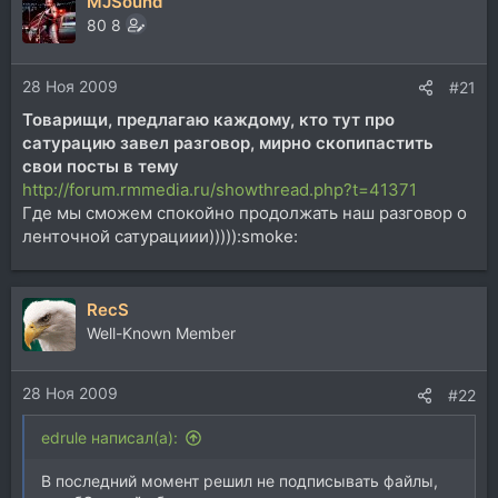
MJSound
к
ц
80 8
и
и
28 Ноя 2009
:
#21
Товарищи, предлагаю каждому, кто тут про
сатурацию завел разговор, мирно скопипастить
свои посты в тему
http://forum.rmmedia.ru/showthread.php?t=41371
Где мы сможем спокойно продолжать наш разговор о
ленточной сатурациии))))):smoke:
RecS
Well-Known Member
28 Ноя 2009
#22
edrule написал(а):
В последний момент решил не подписывать файлы,