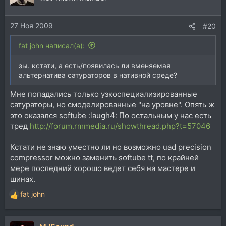
и
и
27 Ноя 2009
:
#20
fat john написал(а):
зы. кстати, а есть/появилась ли вменяемая
альтернатива сатураторов в нативной среде?
Мне попадались только узкоспециализированные
сатураторы, но смоделированные "на уровне". Опять ж
это оказался softube :laugh4: По остальным у нас есть
тред
http://forum.rmmedia.ru/showthread.php?t=57046
Кстати не знаю уместно ли но возможно uad precision
compressor можно заменить softube tt, по крайней
мере последний хорошо ведет себя на мастере и
шинах.
fat john
Р
е
а