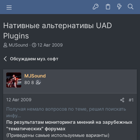
Нативные альтернативы UAD
Plugins
А
Д
MJSound
12 Авг 2009
в
а
т
т
Обсуждаем муз. софт
о
а
р
н
т
а
MJSound
е
ч
80 8
м
а
ы
л
а
12 Авг 2009
#1
Получая немало вопросов по теме, решил поискать
инфу...
По результатам мониторинга мнений на зарубежных
"тематических" форумах
(Приведены самые используемые варианты)