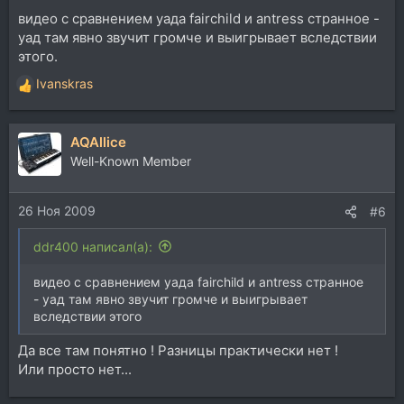
видео с сравнением уада fairchild и antress странное -
уад там явно звучит громче и выигрывает вследствии
этого.
Ivanskras
Р
е
а
AQAllice
к
ц
Well-Known Member
и
и
26 Ноя 2009
:
#6
ddr400 написал(а):
видео с сравнением уада fairchild и antress странное
- уад там явно звучит громче и выигрывает
вследствии этого
Да все там понятно ! Разницы практически нет !
Или просто нет...