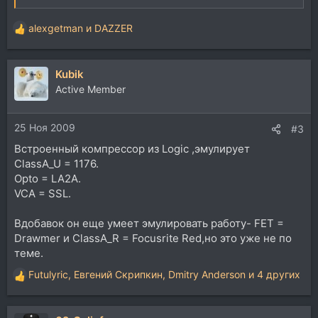
alexgetman
и
DAZZER
Р
е
а
Kubik
к
ц
Active Member
и
и
25 Ноя 2009
:
#3
Встроенный компрессор из Logic ,эмулирует
ClassA_U = 1176.
Opto = LA2A.
VCA = SSL.
Вдобавок он еще умеет эмулировать работу- FET =
Drawmer и ClassA_R = Focusrite Red,но это уже не по
теме.
Futulyric
,
Евгений Скрипкин
,
Dmitry Anderson
и 4 других
Р
е
а