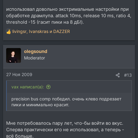
использовал довольно экстримальные настройки при
обработке драмлупа. attack 10ms, release 10 ms, ratio 4,
threshold -15 (гасит пики на 8 дБ!).
livingsr
,
Ivanskras
и
DAZZER
Р
е
а
olegsound
к
ц
Moderator
и
и
27 Ноя 2009
:
#13
vax написал(а):
precision bus comp победил. очень клево подрезает
пики и минимально красит.
Мне потребовалось пару лет, что-бы войти во вкус.
Сперва практически его не использовал, а теперь -
всё больше.