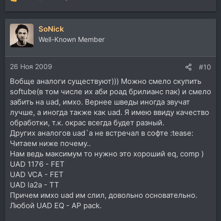
Р
е
а
SoNick
к
ц
Well-Known Member
и
и
26 Ноя 2009
:
#10
Вобще аналоги существуют))) Можно смело скупить
softube(в том числе их аби роад брилианс пак) и смело
забить на uad, имхо. Вернее шведы иногда звучат
лучше, а иногда также как uad. Я имею ввиду качество
обработки, т.к. окрас всегда будет разный.
Других аналогов uad`а не встречал в софте :tease:
Читаем ниже почему..
Нам ведь максимум то нужно это хороший eq, comp )
UAD 1176 - FET
UAD VCA - FET
UAD la2a - TT
Причем имхо uad им слил, довольно основательно.
Любой UAD EQ - AP pack.