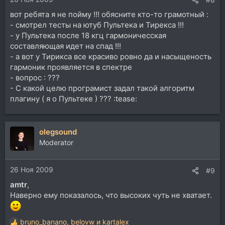
вот ребята я не пойму !!! обясните кто-то грамотный :
- смотрел тесты на ютуб Пультека и Тирекса !!!
- у Пультека после 18 кгц гармоничесская
составляющая идет на спад !!!
- а вот у Тирикса все красиво ровно да и насыщеность
гармоник проявляется в спектре
- вопрос : ???
- С какой целю програмист задал такой алгоритм
плагину ( я о Пультеке ) ??? :tease:
olegsound
Moderator
26 Ноя 2009
#9
amtr
,
Наверно ему показалось, что высоких чуть не хватает.
bruno_banano
,
belovw
и
kartalex