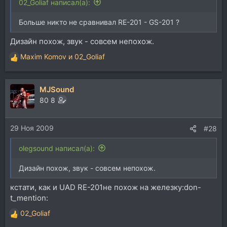
02_Goliaf написал(а):
Больше никто не сравнивал RE-201 - GS-201 ?
Дизайн похож, звук - совсем непохож.
Maxim Komov
и
02_Goliaf
Р
е
а
MJSound
к
ц
80 8
и
и
29 Ноя 2009
:
#28
olegsound написал(а):
Дизайн похож, звук - совсем непохож.
кстати, как и UAD RE-201не похож на железку:don-
t_mention:
02_Goliaf
Р
е