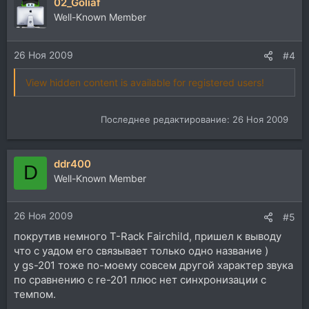
02_Goliaf
к
ц
Well-Known Member
и
и
26 Ноя 2009
:
#4
View hidden content is available for registered users!
Последнее редактирование:
26 Ноя 2009
ddr400
D
Well-Known Member
26 Ноя 2009
#5
покрутив немного T-Rack Fairchild, пришел к выводу
что с уадом его связывает только одно название )
у gs-201 тоже по-моему совсем другой характер звука
по сравнению с re-201 плюс нет синхронизации с
темпом.