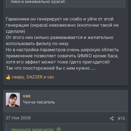
пики и минимально красит.
Гармоники он генерирует не слабо и уйти от этой
генерации (окраса) невозможно (кнопочки такой не
сделали)
От этого низ сильно размазывается и желательно
использовать фильтр по низу
Но в настройка параметров очень широкую область
применение позволяет охватить (ИМХО кроме баса,
хотя его эффект может тоже гдето пригодится)!
Так что поосторожней бы с ним нужно ....
ceejay
,
DAZZER
и
vax
Р
е
а
vax
к
ц
Чукча-писатель
и
и
27 Ноя 2009
:
#15
olegsound написал(а):