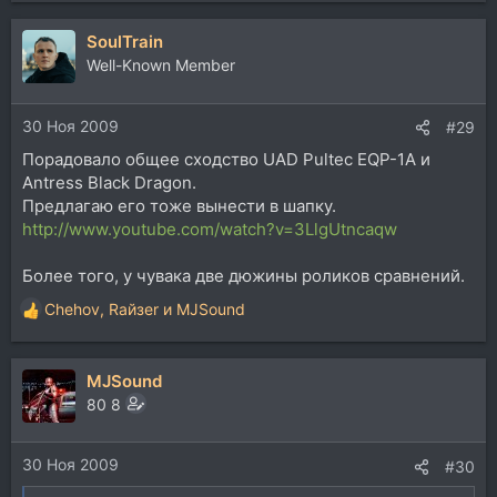
а
SoulTrain
к
ц
Well-Known Member
и
и
30 Ноя 2009
:
#29
Порадовало общее сходство UAD Pultec EQP-1A и
Antress Black Dragon.
Предлагаю его тоже вынести в шапку.
http://www.youtube.com/watch?v=3LlgUtncaqw
Более того, у чувака две дюжины роликов сравнений.
Chehov
,
Rайзеr
и
MJSound
Р
е
а
MJSound
к
ц
80 8
и
и
30 Ноя 2009
:
#30