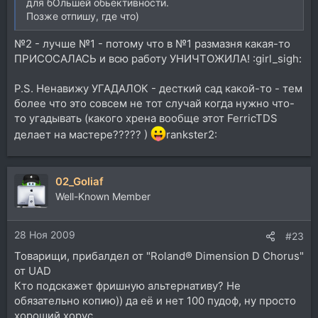
для бОльшей обьективности.
Позже отпишу, где что)
№2 - лучше №1 - потому что в №1 размазня какая-то
ПРИСОСАЛАСЬ и всю работу УНИЧТОЖИЛА! :girl_sigh:
P.S. Ненавижу УГАДАЛОК - десткий сад какой-то - тем
более что это совсем не тот случай когда нужно что-
то угадывать (какого хрена вообще этот FerricTDS
делает на мастере????? )
rankster2:
02_Goliaf
Well-Known Member
28 Ноя 2009
#23
Товарищи, прибалдел от "Roland® Dimension D Chorus"
от UAD
Кто подскажет фришную альтернативу? Не
обязательно копию)) да её и нет 100 пудоф, ну просто
хороший хорус,.