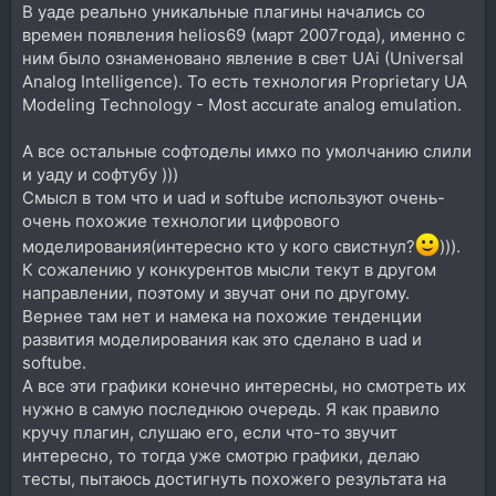
В уаде реально уникальные плагины начались со
времен появления helios69 (март 2007года), именно с
ним было ознаменовано явление в свет UAi (Universal
Analog Intelligence). То есть технология Proprietary UA
Modeling Technology - Most accurate analog emulation.
А все остальные софтоделы имхо по умолчанию слили
и уаду и софтубу )))
Смысл в том что и uad и softube используют очень-
очень похожие технологии цифрового
моделирования(интересно кто у кого свистнул?
))).
К сожалению у конкурентов мысли текут в другом
направлении, поэтому и звучат они по другому.
Вернее там нет и намека на похожие тенденции
развития моделирования как это сделано в uad и
softube.
А все эти графики конечно интересны, но смотреть их
нужно в самую последнюю очередь. Я как правило
кручу плагин, слушаю его, если что-то звучит
интересно, то тогда уже смотрю графики, делаю
тесты, пытаюсь достигнуть похожего результата на