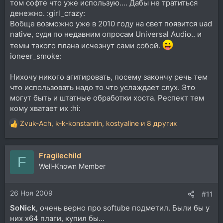
том софте что уже использую.... Дабы не тратиться
денежно. :girl_crazy:
Вобще возможно уже в 2010 году на свет появится uad
native, судя по недавним опросам Universal Audio.. и
темы такого плана исчезнут сами собой.
ioneer_smoke:
Нихочу никого агитировать, посему закончу речь тем
что использовать надо то что услаждает слух. Это
могут быть и штатные обработки хоста. Респект тем
кому хватает их :hi:
Zvuk-Ach
,
k-k-konstantin
,
kostyaline
и 8 других
Р
е
а
Fragilechild
к
F
ц
Well-Known Member
и
и
26 Ноя 2009
:
#11
SoNick
, очень верно про softube подметил. Были бы у
них x64 плаги, купил бы...