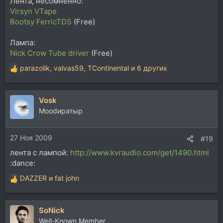
Лента, несомненно:
Virsyn VTape
Bootsy FerricTDS
(Free)
Лампа:
Nick Crow Tube driver
(Free)
parazolik
,
valvas59
,
TContinental
и 6 других
Р
е
а
Vosk
к
ц
Moodиратыр
и
и
27 Ноя 2009
:
#19
лента с лампой:
http://www.kvraudio.com/get/1490.html
:dance:
DAZZER
и
fat john
Р
е
а
SoNick
к
ц
Well-Known Member