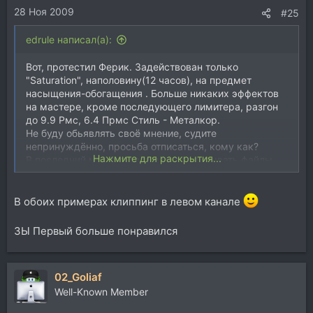
28 Ноя 2009
:
#25
edrule написал(а):
Вот, протестил Ферик. Задействован только
"Saturation", наполовину(12 часов), на предмет
насыщения-обогащения . Больше никаких эффектов
на мастере, кроме последующего лимитера, разгон
до 9.9 Рмс, 6.4 Прмс Стиль - Металкор.
Не буду обьявлять своё мнение, судите
непринуждённо, просьба отписаться, кому как?
Нажмите для раскрытия...
В последний момент решил не подписывать файлы,
для бОльшей обьективности.
Позже отпишу, где что)
В обоих примерах клиппинг в левом канале
ЗЫ Первый больше понравился
02_Goliaf
Well-Known Member