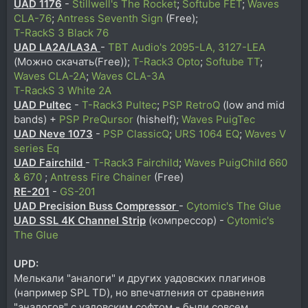
UAD 1176
-
Stillwell's The Rocket
;
Softube FET
;
Waves
CLA-76
;
Antress Seventh Sign
(Free);
T-RackS 3 Black 76
UAD LA2A/LA3A
-
TBT Audio's 2095-LA, 3127-LEA
(Можно скачать(Free));
T-Rack3 Opto
;
Softube TT
;
Waves CLA-2A
;
Waves CLA-3A
T-RackS 3 White 2A
UAD Pultec
-
T-Rack3 Pultec
;
PSP RetroQ
(low and mid
bands) +
PSP PreQursor
(hishelf);
Waves PuigTec
UAD Neve 1073
-
PSP ClassicQ
;
URS 1064 EQ
;
Waves V
series Eq
UAD Fairchild
-
T-Rack3 Fairchild
;
Waves PuigChild 660
& 670
;
Antress Fire Chainer
(Free)
RE-201
-
GS-201
UAD Precision Buss Compressor
-
Cytomic's The Glue
UAD SSL 4K Channel Strip
(компрессор) -
Cytomic's
The Glue
UPD:
Мелькали "аналоги" и других уадовских плагинов
(например SPL TD), но впечатления от сравнения
"аналогов" с уадовским софтом - были совсем