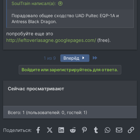
SoulTrain написал(а):
Порадовало общее сходство UAD Pultec EQP-1A и
Antress Black Dragon.
попробуйте еще это
http://leftoverlasagne.googlepages.com/
(free).
Last
1 из 9
Вперёд
Войдите или зарегистрируйтесь для ответа.
Сейчас просматривают
Всего: 1 (пользователей: 0, гостей: 1)
Facebook
X (Twitter)
LinkedIn
Reddit
Pinterest
Tumblr
WhatsApp
Электр
Сс
Поделиться: