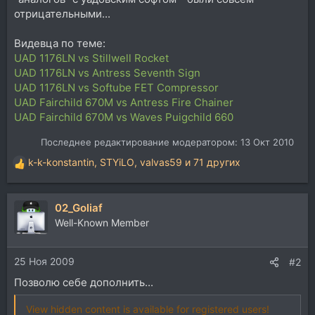
отрицательными...
Видевца по теме:
UAD 1176LN vs Stillwell Rocket
UAD 1176LN vs Antress Seventh Sign
UAD 1176LN vs Softube FET Compressor
UAD Fairchild 670M vs Antress Fire Chainer
UAD Fairchild 670M vs Waves Puigchild 660
Последнее редактирование модератором:
13 Окт 2010
k-k-konstantin
,
STYiLO
,
valvas59
и 71 других
Р
е
а
02_Goliaf
к
ц
Well-Known Member
и
и
25 Ноя 2009
:
#2
Позволю себе дополнить...
View hidden content is available for registered users!