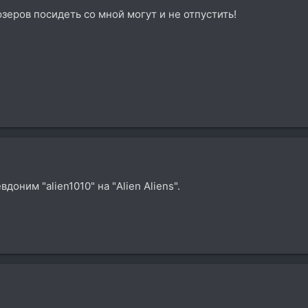
юзеров посидеть со мной могут и не отпустить!
оним "alien1010" на "Alien Aliens".