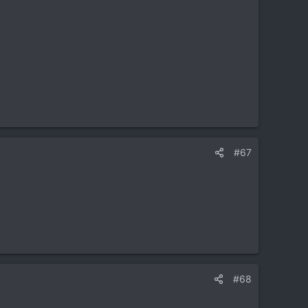
#67
#68