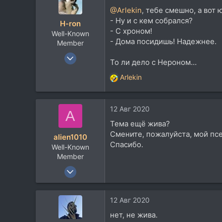
113
ц
@Arlekin
, тебе смешно, а вот 
и
60
- Ну и с кем собрался?
H-ron
и
Москва
- С хроном!
Well-Known
:
- Дома посидишь! Надежнее.
Member
13 Апр 2011
То ли дело с Нероном...
7.767
Arlekin
5.822
Р
е
113
а
60
12 Авг 2020
к
A
ц
Москва
Тема ещё жива?
и
Смените, пожалуйста, мой псевд
alien1010
и
Спасибо.
Well-Known
:
Member
8 Июн 2011
924
712
12 Авг 2020
93
нет, не жива.
Москва