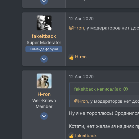
7.767
5.822
12 Авг 2020
113
@Hron
, у модераторов нет до
60
fakeitback
Москва
Super Moderator
Команда форума
6 Май 2005
H-ron
Р
16.248
е
а
18.536
12 Авг 2020
к
113
ц
и
45
fakeitback написал(а):
H-ron
и
Москва
Well-Known
:
@Hron
, у модераторов нет до
Member
Ну я не тороплюсь) Сроднился 
13 Апр 2011
7.767
Кстати, нет желания на днях 
5.822
fakeitback
113
Р