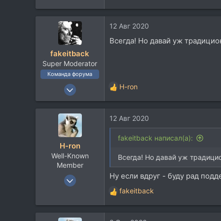
е
60
а
Москва
12 Авг 2020
к
ц
Всегда! Но давай уж традицио
и
fakeitback
и
Super Moderator
:
Команда форума
6 Май 2005
H-ron
Р
16.248
е
а
18.536
12 Авг 2020
к
113
ц
и
45
fakeitback написал(а):
H-ron
и
Москва
Well-Known
:
Всегда! Но давай уж традицио
Member
Ну если вдруг - буду рад подд
13 Апр 2011
7.767
fakeitback
Р
5.822
е
а
113