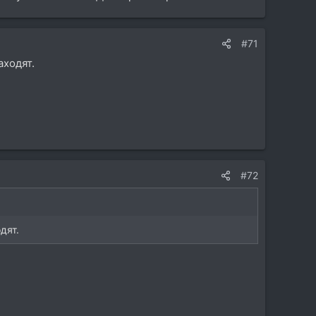
#71
аходят.
#72
дят.