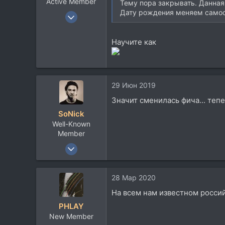
Active Member
Тему пора закрывать. Данная
Дату рождения меняем самос
4 Ноя 2016
455
87
Научите как
28
Армавир
29 Июн 2019
Значит сменилась фича... тепе
SoNick
Well-Known
Member
22 Сен 2004
15.783
10.260
28 Мар 2020
113
На всем нам известном россий
PHLAY
New Member