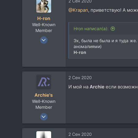
2 Сен 2020
к
60
ц
@Krapan
, приветствую! А мож
Москва
и
H-ron
и
Well-Known
:
Hron написал(а):
Member
13 Апр 2011
Эх, была не была и я туда же
7.767
аномалиями)
H-ron
5.822
113
60
2 Сен 2020
Москва
И мой на
Archie
если возможно
Archie's
Well-Known
Member
24 Окт 2017
1.936
1.301
2 Сен 2020