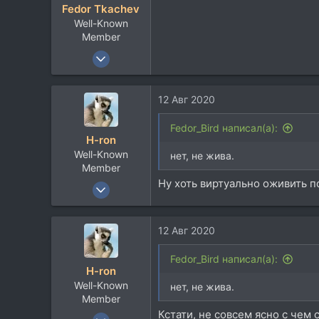
Fedor Tkachev
Well-Known
Member
23 Дек 2010
1.522
951
12 Авг 2020
113
www.instagram.com
Fedor_Bird написал(а):
H-ron
Well-Known
нет, не жива.
Member
Ну хоть виртуально оживить п
13 Апр 2011
7.767
5.822
12 Авг 2020
113
60
Fedor_Bird написал(а):
H-ron
Москва
Well-Known
нет, не жива.
Member
Кстати, не совсем ясно с чем
13 Апр 2011