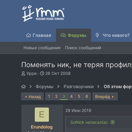
Главная
Форумы
Что нового?
Новые сообщения
Поиск сообщений
Поменять ник, не теряя профил
А
Д
Урри
26 Окт 2008
в
а
т
т
Форумы
Разговорчики
Об этом фо
о
а
р
н
1
2
3
4
5
6
Назад
Вперёд
т
а
е
ч
29 Июн 2019
м
а
E
ы
л
SoNick написал(а):
а
Erundolog