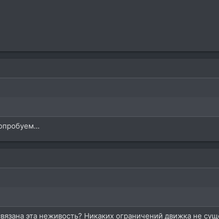
опробуем...
 связана эта неживость? Никаких ограничений движка не суще