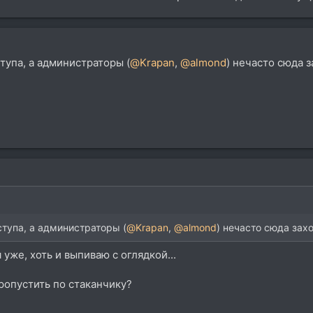
ступа, а администраторы (
@Krapan
,
@almond
) нечасто сюда з
ступа, а администраторы (
@Krapan
,
@almond
) нечасто сюда захо
уже, хоть и выпиваю с оглядкой...
пропустить по стаканчику?