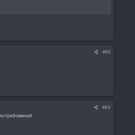
#62
#63
востребованна!