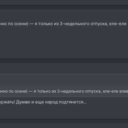
нно по осени) — я только из 3-недельного отпуска, еле-еле 
нно по осени) — я только из 3-недельного отпуска, еле-еле вли
ержать! Думаю и еще народ подтянется...