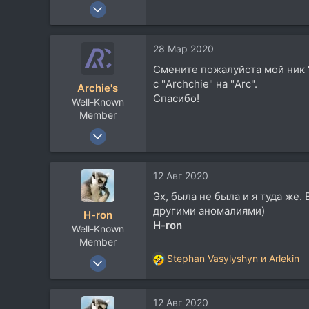
28 Мар 2020
10
3
28 Мар 2020
3
Смените пожалуйста мой ник "A
36
с "Archchie" на "Arc".
Archie's
Рига, Латвия
Спасибо!
Well-Known
soundcloud.com
Member
24 Окт 2017
1.936
1.301
12 Авг 2020
113
Эх, была не была и я туда же
другими аномалиями)
H-ron
H-ron
Well-Known
Member
13 Апр 2011
Stephan Vasylyshyn
и
Arlekin
Р
7.767
е
а
5.822
12 Авг 2020
к