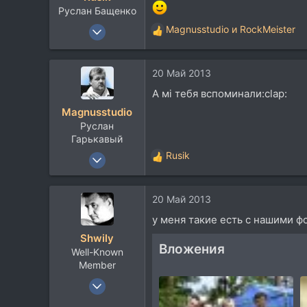
Киев, Украина
Руслан Бащенко
www.foleywalkers.com
20 Июн 2007
Magnusstudio
и
RockMeister
Р
2.061
е
а
847
20 Май 2013
к
113
ц
А мі тебя вспоминали:clap:
55
и
Magnusstudio
и
Украина, Киев
Руслан
:
brmusic.org.ua
Гарькавый
5 Фев 2010
Rusik
Р
1.799
е
а
855
20 Май 2013
к
113
ц
у меня такие есть с нашими ф
и
50
Shwily
и
Kharkov
Вложения
Well-Known
:
magnus-studio.com
Member
25 Авг 2006
1.113