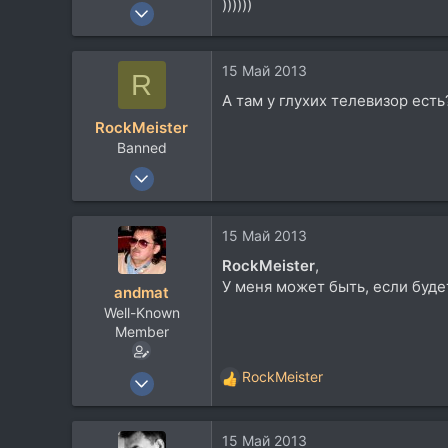
))))))
25 Авг 2006
1.113
310
15 Май 2013
R
83
А там у глухих телевизор есть
58
RockMeister
Украина, Полтава
Banned
Посетить сайт
19 Авг 2008
8.142
4.688
15 Май 2013
113
RockMeister
,
У меня может быть, если будет,
andmat
Well-Known
Member
25 Ноя 2002
RockMeister
Р
1.175
е
а
252
15 Май 2013
к