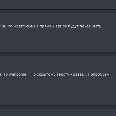
? 18-го моего сына в прямом эфире будут показывать.
 то wellcome... По скрытому тексту - даааа... Попробуем....