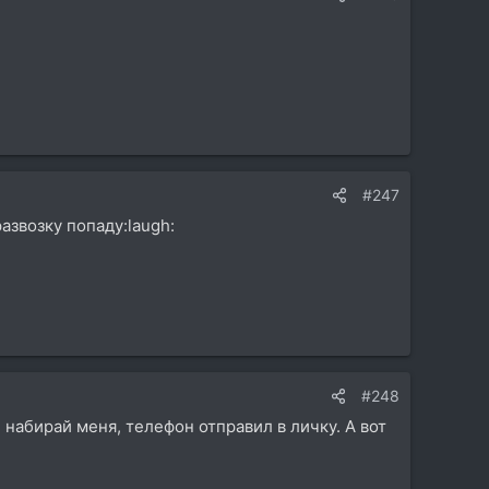
#247
развозку попаду:laugh:
:
#248
 набирай меня, телефон отправил в личку. А вот