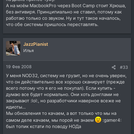
А на моём MacbookPro через Boot Camp стоит Хрюша,
без антивиря. Принципиально не ставил, потому как
работаю только со звуком. Ну и тут такое началось,
что обе системы пришлось переставлять.
JazzPianist
Илья
19 Фев 2008
#33
У меня NOD32, систему не грузит, но не очень уверен,
что он действительно все хорошо сканирует (прежде
всего потому что я его не покупал). Если купить -
думаю все будет нормально. Они хоть донглами не
закрывают :lol:, но разработчики наверное всеже не
идиоты...
Мы обновления то качаем, а вот только что мы на
самом деле качаем, мы порой не знаем
:gamer4:
был топик кстати по поводу НОДа