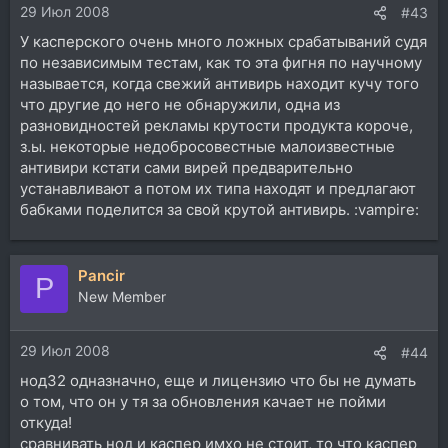
29 Июл 2008
#43
У касперского очень много ложных срабатываний судя
по независимым тестам, как то эта фигня по научному
называется, когда свежий антивирь находит кучу того
что другие до него не обнаружили, одна из
разновидностей рекламы крутости продукта короче,
з.ы. некоторые недобросовестные малоизвестные
антивири кстати сами вирей предварительно
устанавливают а потом их типа находят и предлагают
бабками поделится за свой крутой антивирь. :vampire:
Pancir
P
New Member
29 Июл 2008
#44
нод32 одназначно, еще и лицензию что бы не думать
о том, что он у тя за обновления качает не пойми
откуда!
сравнивать нод и каспер имхо не стоит, то что каспер