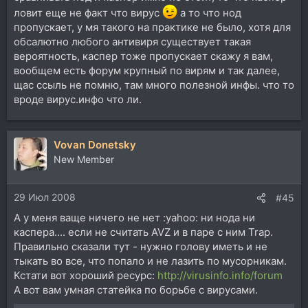
ловит еще не факт что вирус
а то что нод
пропускает, у мя такого на практике не было, хотя для
обсалютно любого антивиря существует такая
вероятность, каспер тоже пропускает скажу я вам,
вообщем есть форум крупный по вирям и так далее,
щас ссыль не помню, там много полезной инфы. что то
вроде вирус.инфо что ли.
Vovan Donetsky
New Member
29 Июл 2008
#45
А у меня ваще ничего не нет :yahoo: ни нода ни
каспера.... если не считать AVZ и в паре с ним Trap.
Правильно сказали тут - нужно голову иметь и не
тыкать во все, что попало и не лазить по мусорникам.
Кстати вот хороший ресурс:
http://virusinfo.info/forum
А вот вам умная статейка по борьбе с вирусами.