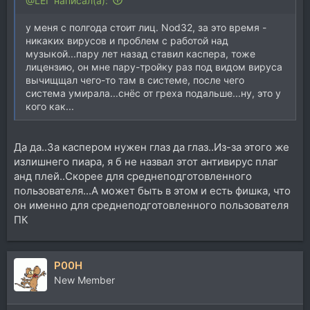
@LEГ написал(а):
у меня с полгода стоит лиц. Nod32, за это время -
никаких вирусов и проблем с работой над
музыкой...пару лет назад ставил каспера, тоже
лицензию, он мне пару-тройку раз под видом вируса
вычищщал чего-то там в системе, после чего
система умирала...снёс от греха подальше...ну, это у
кого как...
Да да..За каспером нужен глаз да глаз..Из-за этого же
излишнего пиара, я б не назвал этот антивирус плаг
анд плей..Скорее для среднеподготовленного
пользователя...А может быть в этом и есть фишка, что
он именно для среднеподготовленного пользователя
ПК
P00H
New Member