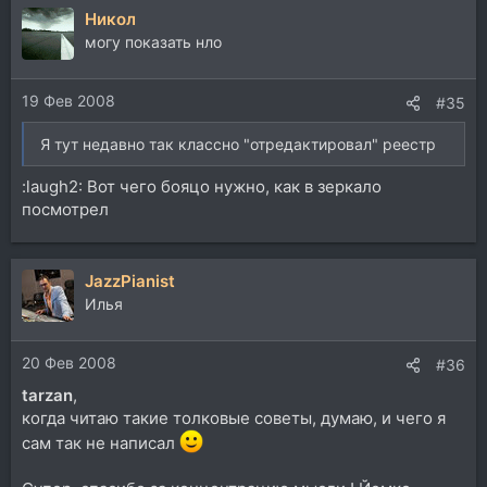
Никол
к
ц
могу показать нло
и
и
19 Фев 2008
:
#35
Я тут недавно так классно "отредактировал" реестр
:laugh2: Вот чего бояцо нужно, как в зеркало
посмотрел
JazzPianist
Илья
20 Фев 2008
#36
tarzan
,
когда читаю такие толковые советы, думаю, и чего я
сам так не написал