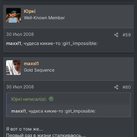
Юркi
Well-Known Member
30 Июл 2008
#59
maxxl1
, чудеса кикие-то :girl_impossible:
maxxl1
Gold Sequence
30 Июл 2008
#60
Юркi написал(а):
maxxl1
, чудеса кикие-то :girl_impossible:
Я вот о том же...
Первый раз в жизни сталкиваюсь....