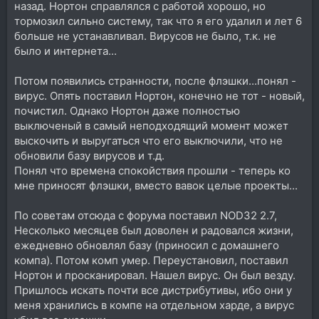
назад. Нортон справлялся с работой хорошо, но
тормозил сильно систему, так что я его удалил и лет 6
больше не устанавливал. Вирусов не было, т.к. не
было и интернета...
Потом появились странности, после флэшки...понял -
вирус. Опять поставил Нортон, конечно не тот - новый,
почистил. Однако Нортон даже полностью
выключеный в самый неподходящий момент может
выскочить и выругаться что его выключили, что не
обновили базу вирусов и т.д.
Понял что времена спокойствия прошли - теперь ко
мне приносят флэшки, вместо вавок целые проекты...
По советам отсюда с форума поставил NOD32 2.7,
Несколько месяцев был доволен и радовался жизни,
ежедневно обновлял базу (приносил с домашнего
компа). Потом комп умер. Переустановил, поставил
Нортон и просканировал. Нашел вирус. Он был везду.
Пришлось искать почти все дистрибутивы, ибо они у
меня хранились в компе на отдельном харде, а вирус