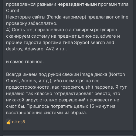
проверяемся разными
нерезидентными
прогами типа
Cureit.
Некоторые сайты (Panda например) предлагают online
проверку забесплатно.
4) Опять же, параллельно с антивиром регулярно
сканируем систему на предмет шпионов, adware и
прочей гадости прогами типа Spybot search and
destroy, Adaware, AVZ и т.п.
и самое главное:
Всегда имеем под рукой свежий image диска (Norton
Ghost, Acrinis, и т.д.), ибо несмотря на все
предосторожности, как говорится, shit happens. Я тут
недавно так классно "отредактировал" реестр, что
никакой вирус столько разрушений произвести не
смог бы. Пришлось потратить целых 15 минут на
восстановление системы из образа.
nikos5
Р
е
а