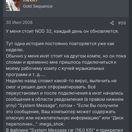
Gold Sequence
30 Июл 2008
#56
У меня стоит NOD 32, каждый день он обновляется.
Тут одна история постоянно повторяется уже как
неделю.
Обычно у меня инэт стоит на другом компе, но он пока
сломан и временно мне пришлось подключиться к
моему рабочему компу с кучей музыкальных
программ и т. д.....
Неделю назад словил какой-то вирус, вылечить не
смог и решил диск отформатировать. Всё
переустановил и после подключения в инэт начались
сообщения в области уведомления (в правом нижнем
углу) "System Message", потом - "Если Вы получили
это сообщение, Ваш компьютер может содержать
опасную или нежелательную информацию" или "Диск
переполнен..." :mega_shok:
В файлике "System Message.rar (16.0 Кб)" я прикрепил