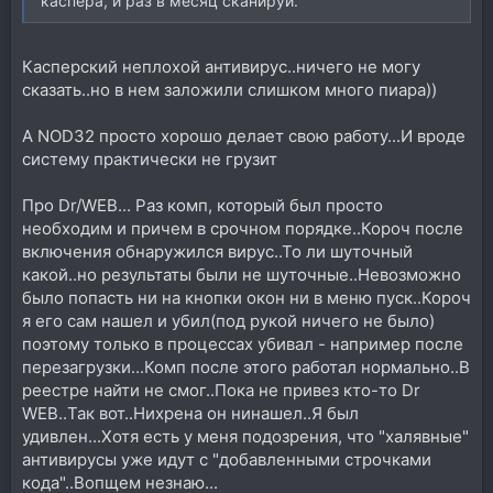
каспера, и раз в месяц сканируй.
Касперский неплохой антивирус..ничего не могу
сказать..но в нем заложили слишком много пиара))
А NOD32 просто хорошо делает свою работу...И вроде
систему практически не грузит
Про Dr/WEB... Раз комп, который был просто
необходим и причем в срочном порядке..Короч после
включения обнаружился вирус..То ли шуточный
какой..но результаты были не шуточные..Невозможно
было попасть ни на кнопки окон ни в меню пуск..Короч
я его сам нашел и убил(под рукой ничего не было)
поэтому только в процессах убивал - например после
перезагрузки...Комп после этого работал нормально..В
реестре найти не смог..Пока не привез кто-то Dr
WEB..Так вот..Нихрена он нинашел..Я был
удивлен...Хотя есть у меня подозрения, что "халявные"
антивирусы уже идут с "добавленными строчками
кода"..Вопщем незнаю...