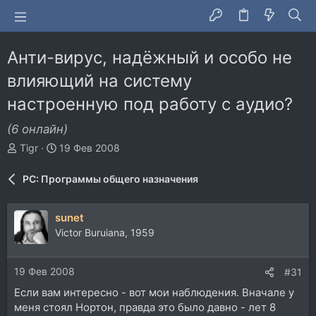
Анти-вирус, надёжный и особо не
влияющий на систему
настроенную под работу с аудио?
(6 онлайн)
А
Д
Tigr
19 Фев 2008
в
а
т
т
PC: Программы общего назначения
о
а
р
н
т
а
sunet
е
ч
Victor Buruiana, 1959
м
а
ы
л
а
19 Фев 2008
#31
Если вам интересно - вот мои наблюдения. Вначале у
меня стоял Нортон, правда это было давно - лет 8