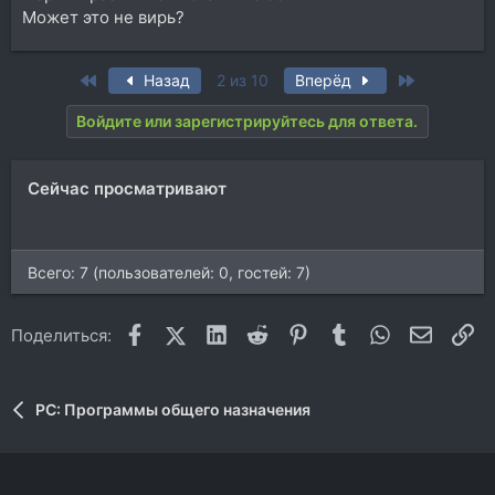
Может это не вирь?
First
Last
Назад
2 из 10
Вперёд
Войдите или зарегистрируйтесь для ответа.
Сейчас просматривают
Всего: 7 (пользователей: 0, гостей: 7)
Facebook
X (Twitter)
LinkedIn
Reddit
Pinterest
Tumblr
WhatsApp
Электр
Сс
Поделиться:
PC: Программы общего назначения