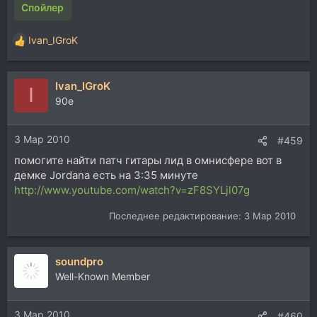
Спойлер
Ivan_IGroK
Р
е
а
Ivan_IGroK
к
I
ц
90e
и
и
3 Мар 2010
:
#459
помогите найти патч гитары лид в омнисфере вот в
демке Jordana есть на 3:35 минуте
http://www.youtube.com/watch?v=zF8SYLjl07g
Последнее редактирование:
3 Мар 2010
soundpro
Well-Known Member
3 Мар 2010
#460