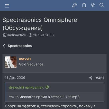
Spectrasonics Omnisphere
(Обсуждение)
А
Д
RadioActive
26 Янв 2008
в
а
т
т
Spectrasonics
о
а
р
н
т
а
maxxl1
е
ч
Gold Sequence
м
а
ы
л
а
11 Дек 2009
#451
drewchilli написал(а):
точно миксится прямо в готовенький mp3
Сорри за оффтоп: а, стесняюсь спросить, почему в