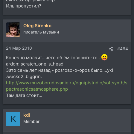
Иль пропустил?
Oleg Sirenko
писатель музыки
24 Мар 2010
#464
Конечно молчит...чего об ём говорить-то...
ardon::scratch_one-s_head:
Зато семь лет назад - розгово-о-оров было....ух!
:wacko2::biggrin:
http://www.muzoborudovanie.ru/equip/studio/softsynth/s
pectrasonicsatmosphere.php
Там дата сто
и
т...
kdl
K
Member