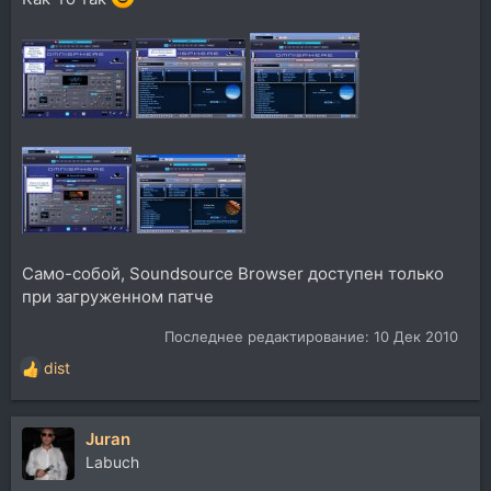
Само-собой, Soundsource Browser доступен только
при загруженном патче
Последнее редактирование:
10 Дек 2010
dist
Р
е
а
Juran
к
ц
Labuch
и