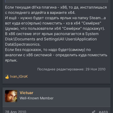
Если текущая dll'ка плагина - х86, то да, инсталлишься
с последнего апдейта в варианте х64.
И ещё - нужно будет создать ярлык на папку Steam...а
вот куда его(ярлык) поместить - хз в х64 "Семёрке"
(думаю, что пользователи х64 "Семёрки" подскажут).
В х86 системе этот ярлык располагается в System
Disk:\Documents and Settings\All Users\Application
Data\Spectrasonics.
Если без подсказок, то надо будет(самому) по
аналогии с х86 системой - определить куда поместить
ярлык.
Последнее редактирование:
29 Ноя 2010
Ivan_IGroK
Р
е
а
Victuar
к
ц
Well-Known Member
и
и
28 Апр 2010
:
#469