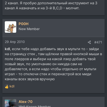
2 канал. Я пробую дополнительный инструмент на 3
канал A назначать и на 3-й B,C,D - молчит.
P00H
New Member
29 Апр 2010
#471
kdl
, если тебе надо добавить звук в мульти то - зайди
на страницу стек , там щёлкни правой кнопкой мыши в
поле лэерров и выбери на какой лэер добавть твой
новый звук, по умолчанию он никуда сам не
добавляется, а если надо чтобы отдельно от мульти
играл - то отключи стек и перенастрой все миди
каналы всех звуков вручную
kdl
Р
е
а
Alex-70
к
ц
Well-Known Member