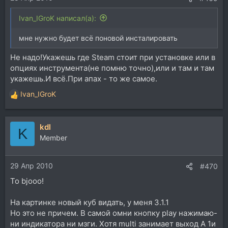
Ivan_IGroK написал(а):
мне нужно будет всё поновой инсталировать
Не надо!Укажешь где Steam стоит при установке или в
опциях инструмента(не помню точно),или и там и там
укажешь.И всё.При апах - то же самое.
Ivan_IGroK
Р
е
а
kdl
к
K
ц
Member
и
и
29 Апр 2010
:
#470
To bjooo!
На картинке новый куб видать, у меня 3.1.1
Но это не причем. В самой омни кнопку play нажимаю-
ни индикатора ни мзги. Хотя multi занимает выход A 1и