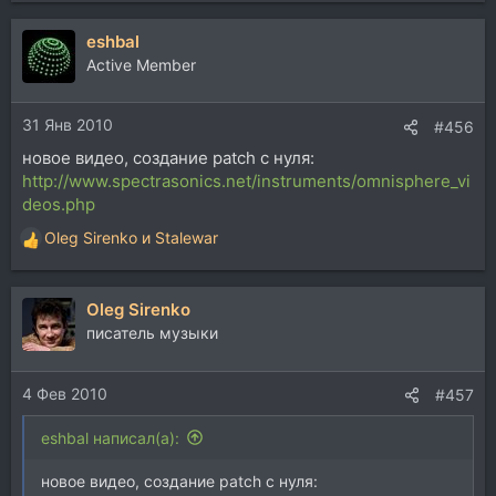
eshbal
Active Member
31 Янв 2010
#456
новое видео, создание patch с нуля:
http://www.spectrasonics.net/instruments/omnisphere_vi
deos.php
Oleg Sirenko
и
Stalewar
Р
е
а
Oleg Sirenko
к
ц
писатель музыки
и
и
4 Фев 2010
:
#457
eshbal написал(а):
новое видео, создание patch с нуля: