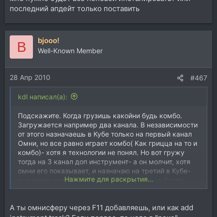
последний апдейт только поставить
bjooo!
B
Well-Known Member
28 Апр 2010
#467
kdl написал(а):
Подскажите. Когда грузишь какойни будь комбо.
Загружается например два канала. В независимости
от этого назначаешь в Кубе только на первый канал
Омни, но все равно играет комбо( Как грицца на то и
комбо)- хотя я технологии не понял. Но вот гружу
тогда на 3 канал доп инструмент- а он молчит, хотя
омни его показывает, и назначаю на третий в Кубе-
Нажмите для раскрытия...
все равно молчит. В режиме Комбо он и не будет
играть? Или я что то нажать должен( типа кнопки)?
А ты омнисферу через F11 добавляешь, или как add