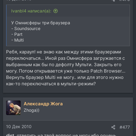
IvanbI4 написал(а):
У Омнисферы три браузера
- Soundsource
- Part
- Multi
Ребя, караул! не знаю как между этими браузерами
переключаться... Иной раз Омнисфера загружается с
выбранным как бы по дефолту Мульти. Закрыть его
могу. Потом открывается уже только Patch Browser...
Вернуть браузер Multi не могу.. или для этого нужно
как-то переключаться в мульти-режим?
Александр Жога
Zhoga))
10 Дек 2010
#477
dist
, ответить на твой вопрос не могу,ибо оочень