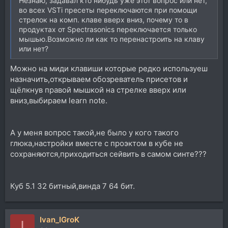
Незнаю, задавал кто нибудь уже этот вопрос или нет,
во всех VSTi пресеты переключаются при помощи
стрелок на комп. клаве вверх вниз, почему то в
продуктах от Spectrasonics переключается только
мышью.Возможно ли как то перенастроить на клаву
или нет?
Можно на миди клавиши которые редко используеш
назначить,открываем обозреватель присетов и
щёлкнув правой мышкой на стрелке вверх или
вниз,выбираем learn note.
А у меня вопрос такой,не было у кого такого
глюка,настройки вместе с проэктом в кубе не
сохраняются,приходиться сейвить в самом синте???
Куб 5.1 32 битный,винда 7 64 бит.
Ivan_IGroK
I