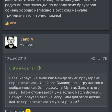
редко ей пользуюсь,но по поводу этих браузеров
оочень хорошо написано в русском мануале
триллиана,это я точно помню!
dist
Р
е
а
IvanbI4
к
ц
Member
и
и
10 Дек 2010
:
#478
dist написал(а):
Ребя, караул! не знаю как между этими браузерами
переключаться... Иной раз Омнисфера загружается с
выбранным как бы по дефолту Мульти. Закрыть его
могу. Потом открывается уже только Patch Browser...
Вернуть браузер Multi не могу.. или для этого нужно
как-то переключаться в мульти-режим?
Как-то так