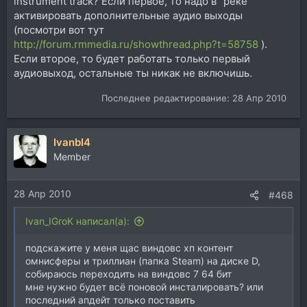
instrument track? Если первое, то надо в "реке"
активировать дополнительные аудио выходы
(посмотри вот тут
http://forum.rmmedia.ru/showthread.php?t=58758
).
Если второе, то будет работать только первый
аудиовыход, остальные ты никак не включишь.
Последнее редактирование:
28 Апр 2010
IvanbI4
Member
28 Апр 2010
#468
Ivan_IGroK написал(а):
подскажите у меня щас виндовс хп контент
омнисферы и триллиан (папка Steam) на диске D,
собираюсь переходить на виндовс 7 64 бит
мне нужно будет всё поновой инсталировать? или
последний апдейт только поставить