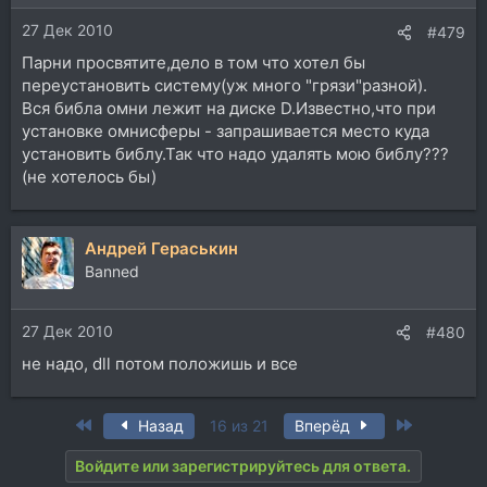
и
27 Дек 2010
:
#479
Парни просвятите,дело в том что хотел бы
переустановить систему(уж много "грязи"разной).
Вся библа омни лежит на диске D.Известно,что при
установке омнисферы - запрашивается место куда
установить библу.Так что надо удалять мою библу???
(не хотелось бы)
Андрей Гераськин
Banned
27 Дек 2010
#480
не надо, dll потом положишь и все
First
Last
Назад
16 из 21
Вперёд
Войдите или зарегистрируйтесь для ответа.