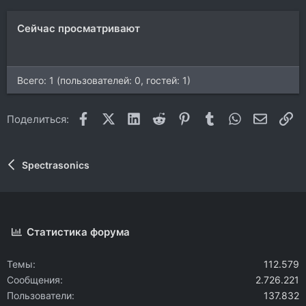
Сейчас просматривают
Всего: 1 (пользователей: 0, гостей: 1)
Facebook
X (Twitter)
LinkedIn
Reddit
Pinterest
Tumblr
WhatsApp
Электр
Сс
Поделиться:
Spectrasonics
Статистика форума
Темы
112.579
Сообщения
2.726.221
Пользователи
137.832