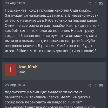
28 Апр 2010
#465
Подскажите. Когда грузишь какойни будь комбо.
Загружается например два канала. В независимости
от этого назначаешь в Кубе только на первый канал
Омни, но все равно играет комбо( Как грицца на то и
комбо)- хотя я технологии не понял. Но вот гружу
тогда на 3 канал доп инструмент- а он молчит, хотя
омни его показывает, и назначаю на третий в Кубе-
все равно молчит. В режиме Комбо он и не будет
играть? Или я что то нажать должен( типа кнопки)?
Ivan_IGroK
I
90e
28 Апр 2010
#466
подскажите у меня щас виндовс хп контент
омнисферы и триллиан (папка Steam) на диске D,
собираюсь переходить на виндовс 7 64 бит
мне нужно будет всё поновой инсталировать? или