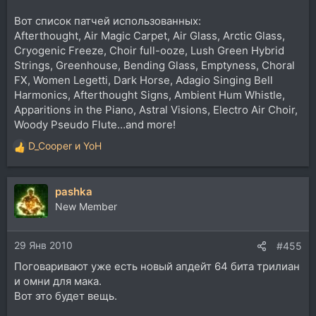
Вот список патчей использованных:
Afterthought, Air Magic Carpet, Air Glass, Arctic Glass,
Cryogenic Freeze, Choir full-ooze, Lush Green Hybrid
Strings, Greenhouse, Bending Glass, Emptyness, Choral
FX, Women Legetti, Dark Horse, Adagio Singing Bell
Harmonics, Afterthought Signs, Ambient Hum Whistle,
Apparitions in the Piano, Astral Visions, Electro Air Choir,
Woody Pseudo Flute…and more!
D_Cooper
и
YoH
Р
е
а
pashka
к
ц
New Member
и
и
29 Янв 2010
:
#455
Поговаривают уже есть новый апдейт 64 бита трилиан
и омни для мака.
Вот это будет вещь.