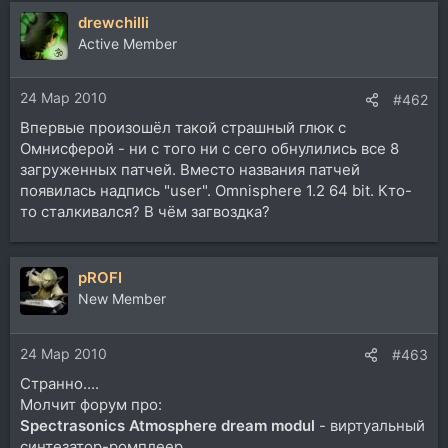
drewchilli
Active Member
24 Мар 2010
#462
Впервые произошёл такой страшный глюк с
Омнисферой - ни с того ни с сего обнулились все 8
загруженных патчей. Вместо названия патчей
появилась надпись "user". Omnisphere 1.2 64 bit. Кто-
то сталкивался? В чём загвоздка?
pROFI
New Member
24 Мар 2010
#463
Странно....
Молчит форум про:
Spectrasonics Atmosphere dream mоdul
- виртуальный
синтезатор-ромплеер