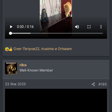
Олег Петров22
,
trustme
и
Ortseam
Р
е
а
riko
к
ц
Well-Known Member
и
и
23 Янв 2025
:
#185