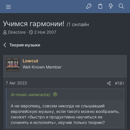
Учимся гармонии!
(1 онлайн
А
Д
Directore
2 Ноя 2007
в
а
т
т
Теория музыки
о
а
р
н
т
а
Lowcut
е
ч
Well-Known Member
м
а
ы
л
а
7 Авг 2023
#181
dr-music написал(а):
А не-европеец, совсем никогда не слышавший
европейскую музыку, если такого можно вообразить,
сможет «быстро и продуктивно научиться ее
сочинять и исполнять», изучив только теорию?