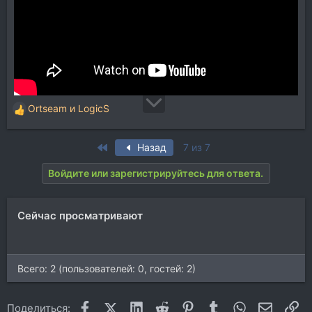
Ortseam
и
LogicS
Р
е
а
First
Назад
7 из 7
к
ц
Войдите или зарегистрируйтесь для ответа.
и
и
:
Сейчас просматривают
Всего: 2 (пользователей: 0, гостей: 2)
Facebook
X (Twitter)
LinkedIn
Reddit
Pinterest
Tumblr
WhatsApp
Электр
Сс
Поделиться: