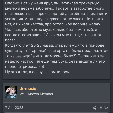
Спорно. Есть у меня друг, пишет/писал трекерную
музлю и весьма забойную. Так вот, в авторстве оного
несколько тысяч произведений достойных внимания и
уважения. А он - падла, даже нот не знает. Ни то что
нот, а их количества, про остальное вообще молчу.
Человек абсолютно музыкально безграмотный, и
всегда отвечающий: " А зачем мне ноты, я талант от
бога."
Когда-то, лет 20-25 назад, открыл ему, что в природе
существуют "тарелки", восторга не было предела, что-
то из разряда "а что так можно было?" После чего за
неделю настрочил еще тем 50-т., хеты видите ли его
пропенетрировали.))
Ну это я так, к слову, вспомнилось.
dr-music
Well-Known Member
7 Авг 2023
#182