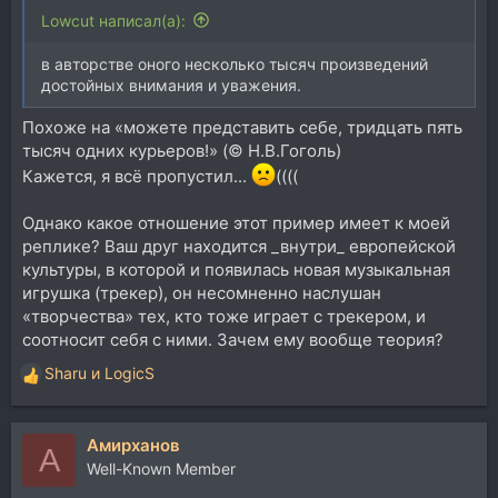
Lowcut написал(а):
в авторстве оного несколько тысяч произведений
достойных внимания и уважения.
Похоже на «можете представить себе, тридцать пять
тысяч одних курьеров!» (© Н.В.Гоголь)
Кажется, я всё пропустил...
((((
Однако какое отношение этот пример имеет к моей
реплике? Ваш друг находится _внутри_ европейской
культуры, в которой и появилась новая музыкальная
игрушка (трекер), он несомненно наслушан
«творчества» тех, кто тоже играет с трекером, и
соотносит себя с ними. Зачем ему вообще теория?
Sharu
и
LogicS
Р
е
а
Aмирханов
к
A
ц
Well-Known Member
и