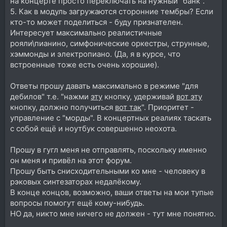
на концерте просто переключать на нужный "банк".
5. Как в модуль загружаются сторонние тембры? Если
кто-то может поделиться - буду признателен.
Интересует максимально реалистичные
рояли\пианино, симфонические оркестры, струнные,
хэммонды и электропиано. (Да, я в курсе, что
встроенные тоже есть очень хорошие).
Ответы прошу давать максимально в режиме "для
дебилов" т.е. "нажми
эту
кнопку, удерживай
вот эту
кнопку, должно получиться
вот так
". Приоритет -
управление с "морды". В концертных реалиях таскать
с собой ещё и ноутбук совершенно неохота.
Прошу в гугл меня не отправлять, поскольку именно
он меня и привёл на этот форум.
Прошу быть снисходительными ко мне - человеку в
рэковых синтезаторах недалёкому.
В конце концов, возможно, ваши ответы на мои тупые
вопросы помогут ещё кому-нибудь.
НО да, никто мне ничего не должен - тут мне понятно.