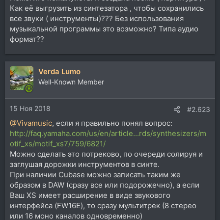
Как её выгрузить из синтезатора , чтобы сохранились
все звуки ( инструменты)??? Без использования
музыкальной программы это возможно? Типа аудио
формат??
Verda Lumo
Well-Known Member
15 Ноя 2018
#2.623
@Vivamusic
, если я правильно понял вопрос:
http://faq.yamaha.com/us/en/article...rds/synthesizers/m
otif_xs/motif_xs7/759/6821/
Можно сделать это потреково, по очереди солируя и
заглушая дорожки инструментов в синте.
При наличии Cubase можно записать таким же
образом в DAW (сразу все или подорожечно), а если
Ваш XS имеет расширение в виде звукового
интерфейса (FW16E), то сразу мультитрек (8 стерео
или 16 моно каналов одновременно)