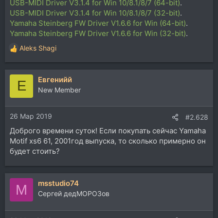
USB-MIDI Driver V3.1.4 for Win 10/8.1/8/7 (64-bit)
.
USB-MIDI Driver V3.1.4 for Win 10/8.1/8/7 (32-bit)
.
Yamaha Steinberg FW Driver V1.6.6 for Win (64-bit)
.
Yamaha Steinberg FW Driver V1.6.6 for Win (32-bit)
.
Aleks Shagi
Р
е
а
Евгенийй
к
Е
ц
New Member
и
и
26 Мар 2019
:
#2.628
Доброго времени суток! Если покупать сейчас Yamaha
Motif xs6 61, 2001год выпуска, то сколько примерно он
будет стоить?
msstudio74
M
Сергей дедМОРОЗов