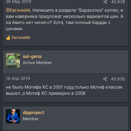
26 Мар 2019
#2.629
@Евгенийй
, Напишите в разделе "Барахолка" куплю, и
вам наверняка предложат несколько вариантов цен. А
на Авито нет ничего? Хотя, там полный бардак с
ценами.
Евгенийй
Р
е
а
sal-gena
к
ц
Active Member
и
и
16 Апр 2019
:
#2.630
не было Мотифа ХС в 2001 году,только Мотиф классик
вышел ,а Мотиф ХС примерно в 2008
dipproject
Member