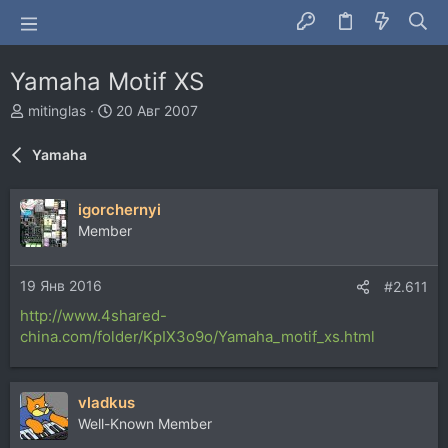
Yamaha Motif XS
А
Д
mitinglas
20 Авг 2007
в
а
т
т
Yamaha
о
а
р
н
т
а
igorchernyi
е
ч
Member
м
а
ы
л
а
19 Янв 2016
#2.611
http://www.4shared-
china.com/folder/KpIX3o9o/Yamaha_motif_xs.html
vladkus
Well-Known Member