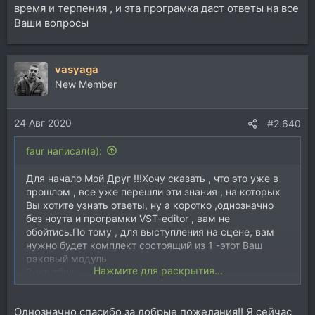
время и терпения , и эта програмка даст ответы на все
Ваши вопросы
vasyaga
New Member
24 Авг 2020
#2.640
faur написал(а):
Для начало Мой Друг !!!Хочу сказать , что это уже в
прошлом , все уже перешли эти знания , на которых
Вы хотите узнать ответы, ну а коротко ,однозначно
без ноута и програмки VST-editor , вам не
обойтись.По тому , для выступления на сцене, вам
нужно будет комплект состоящий из 1 -этот Ваш
рэковый модуль
Нажмите для раскрытия...
2-ноутбук
3-и миди клавиатура
2 или 3 миди клавы не подключишь, 1 миди клаву ,
Однозначно спасибо за добрые пожелания!! Я сейчас
можно разделить по зонам (то бишь по гаммам) и