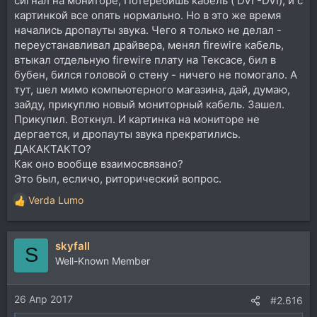
сигнал на мониторе, Потеребишь кабель ( DVI -DVI), и с
картинкой все опять нормально. Но в это же время
начались дропауты звука. Чего я только не делал -
переустанавливал драйвера, менял firewire кабель,
втыкал отдельную firewire плату на Тексасе, бил в
бубен, бился головой о стену - ничего не помогало. А
тут, шел мимо компьютерного магазина, дай, думаю,
зайду, прикуплю новый мониторный кабель. Зашел.
Прикупил. Воткнул. И картинка на мониторе не
дергается, и дропауты звука прекратились.
ДАКАКТАКТО?
Как оно вообще взаимосвязано?
Это был, есличо, риторический вопрос.
Verda Lumo
Р
е
а
skyfall
к
S
ц
Well-Known Member
и
и
26 Апр 2017
:
#2.616