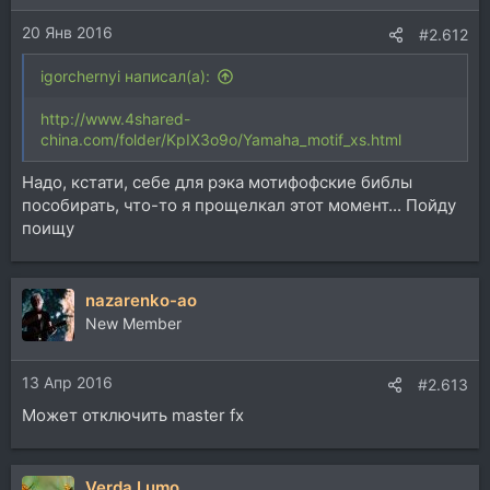
20 Янв 2016
#2.612
igorchernyi написал(а):
http://www.4shared-
china.com/folder/KpIX3o9o/Yamaha_motif_xs.html
Надо, кстати, себе для рэка мотифофские библы
пособирать, что-то я прощелкал этот момент... Пойду
поищу
nazarenko-ao
New Member
13 Апр 2016
#2.613
Может отключить master fx
Verda Lumo