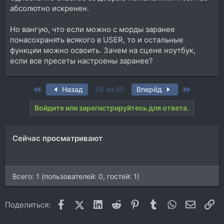
последнее в програмке VST-editor там все есть и
абсолютно искренен.
даже очень по простому , можно даже методом
тыка все делать , не бойтесь ничего не сломаете ,
Но вангую, что если можно с морды заранее
главное время и терпения , и эта програмка даст
понасохранять всякого в USER, то и остальные
ответы на все Ваши вопросы
функции можно освоить. Зачем на сцене ноутбук,
если все пресеты настроены заранее?
First
Last
Назад
88 из 90
Вперёд
Войдите или зарегистрируйтесь для ответа.
Сейчас просматривают
Всего: 1 (пользователей: 0, гостей: 1)
Facebook
X (Twitter)
LinkedIn
Reddit
Pinterest
Tumblr
WhatsApp
Электр
Сс
Поделиться: