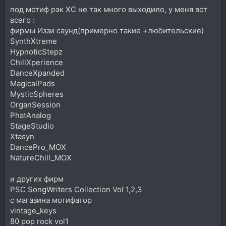
под мотиф рэк ХС не так много выходило, у меня вот
всего :
фирмы Иззи саунд(примерно такие +любительские)
SynthXtreme
HypnoticStepz
ChillXperience
DanceXpanded
MagicalPads
MysticSpheres
OrganSession
PhatAnalog
StageStudio
Xtasyn
DancePro_MOX
NatureChill_MOX
и других фирм
PSC SongWriters Collection Vol 1,2,3
c магазина мотифатор
vintage_keys
80 pop rock vol1