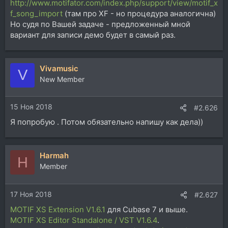
http://www.motifator.com/index.php/support/view/motif_x
f_song_import
(там про XF - но процедура аналогична)
Но судя по Вашей задаче - предложенный мной
вариант для записи демо будет в самый раз.
Vivamusic
V
New Member
15 Ноя 2018
#2.626
Я попробую . Потом обязательно напишу как дела))
Harmah
H
Member
17 Ноя 2018
#2.627
MOTIF XS Extension V1.6.1
для Cubase 7 и выше.
MOTIF XS Editor Standalone / VST V1.6.4
.