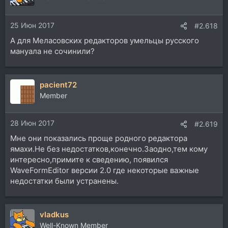
и
и
25 Июн 2017
:
#2.618
А для Меласовских редакторов умельцы русского
мануала не сочинили?
pacient72
Member
28 Июн 2017
#2.619
Мне они показались проще родного редактора
ямахи.Не без недостатков,конечно.Заодно,тем кому
интересно,примите к сведению, появился
WaveFormEditor версии 2.0 где некоторые важные
недостатки были устранены.
vladkus
Well-Known Member