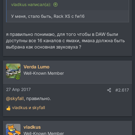
vladkus написал(а):
У меня, стало быть, Rack XS с fw16
я правильно понимаю, для того чтобы в DAW были
доступны все 16 каналов с ямахи, ямаха должна быть
выбрана как основная звуковуха ?
Verda Lumo
Well-Known Member
27 Апр 2017
#2.617
@skyfall
, правильно.
vladkus
и
skyfall
Р
е
а
vladkus
к
ц
Well-Known Member