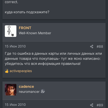
correct.
куда копать подскажите?
FRONT
Well-Known Member
15 Июн 2010
#88
Где то ошибка в данных карты или личных данных или
данные товара что покупаешь- тут же ясно написано:
убедитесь что вся информация правильна!
activepeoples
Р
е
а
cadence
к
ц
neuromancer
и
и
15 Июн 2010
:
#89