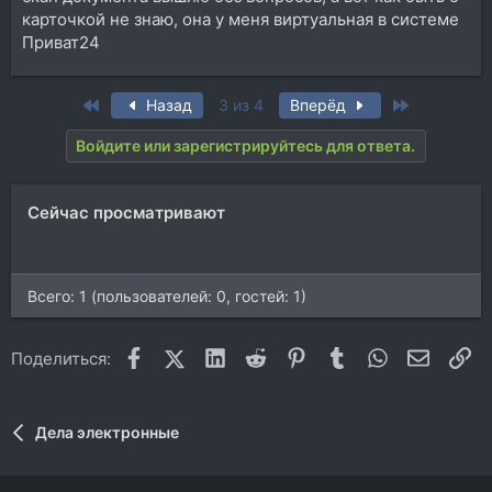
карточкой не знаю, она у меня виртуальная в системе
Приват24
First
Last
Назад
3 из 4
Вперёд
Войдите или зарегистрируйтесь для ответа.
Сейчас просматривают
Всего: 1 (пользователей: 0, гостей: 1)
Facebook
X (Twitter)
LinkedIn
Reddit
Pinterest
Tumblr
WhatsApp
Электр
Сс
Поделиться:
Дела электронные