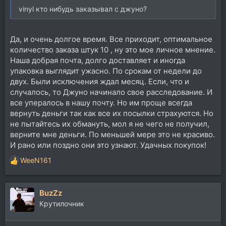
vinyl кто нибудь заказывал с джуно?
Да, и очень долгое время. Все приходит, оптимальное
количество заказа штук 10 , ну это мое личное мнение.
Наша добрая почта, долго доставляет и иногда
упаковка выглядит ужасно. По срокам от недели до
двух. Были исключения ждал месяц. Если, что и
случалось, то Джуно начинало свое расследование. И
все упералось в нашу почту. Но им проще всегда
вернуть деньги так как все их посылки страхуются. Но
не пытайтесь их обмануть, мол я не чего не получил,
верните мне деньги. По меньшей мере это не красиво.
И рано или поздно они это узнают. Удачных покупок!
WeeN161
Р
е
а
BuzZz
к
ц
Крутилочник
и
и