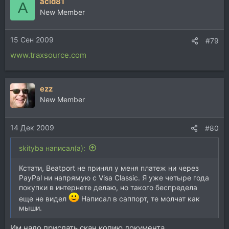
acid81
A
New Member
15 Сен 2009
#79
www.traxsource.com
ezz
New Member
14 Дек 2009
#80
skityba написал(а):
Кстати, Beatport не принял у меня платеж ни через
PayPal ни напрямую с Visa Classic. Я уже четыре года
покупки в интернете делаю, но такого беспредела
еще не видел
Написал в саппорт, те молчат как
мыши.
Им надо прислать скан копию документа