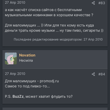
27 Апр 2010
:
#83
а как насчёт списка сайтов с бесплатными
музыкальными новинками в хорошем качестве ?
Для малоимущих ... )) Или для тех кому есть куда
деньги трать кроме музыки ... ну там пиво, сигареты ))
Последнее редактирование модератором:
27 Апр 2010
Novation
Несміла
27 Апр 2010
#84
Для малоимущих - promodj.ru
Самое то под пивко-то...
P.S.
BuzZz
, может хватит флудить то?