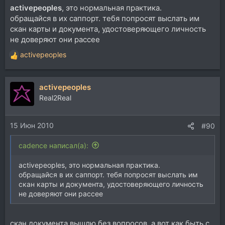
activepeoples
, это нормальная практика.
обращайся в их саппорт. тебя попросят выслать им
скан карты и документа, удостоверяющего личность
не доверяют они рассее
activepeoples
Р
е
а
activepeoples
к
ц
Real2Real
и
и
15 Июн 2010
:
#90
cadence написал(а):
activepeoples, это нормальная практика.
обращайся в их саппорт. тебя попросят выслать им
скан карты и документа, удостоверяющего личность
не доверяют они рассее
скан документа вышлю без вопросов, а вот как быть с