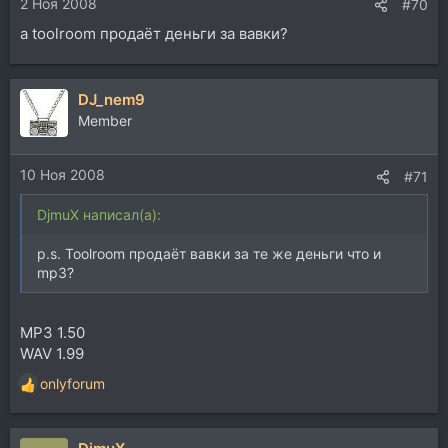
2 Ноя 2008
#70
а toolroom продаёт деньги за вавки?
DJ_nem9
Member
10 Ноя 2008
#71
DjmuX написал(а):
p.s. Toolroom продаёт вавки за те же деньги что и
mp3?
MP3 1.50
WAV 1.99
onlyforum
Р
е
а