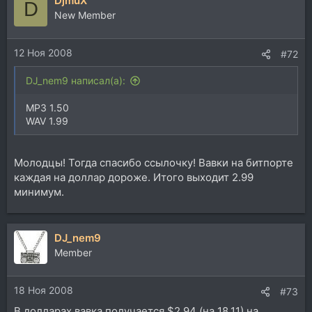
DjmuX
к
D
ц
New Member
и
и
12 Ноя 2008
:
#72
DJ_nem9 написал(а):
MP3 1.50
WAV 1.99
Молодцы! Тогда спасибо ссылочку! Вавки на битпорте
каждая на доллар дороже. Итого выходит 2.99
минимум.
DJ_nem9
Member
18 Ноя 2008
#73
В долларах вавка получается $2,94 (на 18.11) на