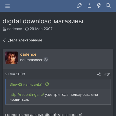
digital download магазины
А
Д
cadence
29 Мар 2007
в
а
т
т
Дела электронные
о
а
р
н
т
а
cadence
е
ч
neuromancer
м
а
ы
л
а
2 Сен 2008
#61
Shu-RS написал(а):
http://recordings.ru/
уже три года пользуюсь, мне
нравиться.
гордость легальных digital-магазинов =)