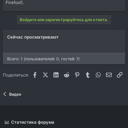
Firefox!).
Войдите или зарегистрируйтесь для ответа.
Сейчас просматривают
Всего: 1 (пользователей: 0, гостей: 1)
Facebook
X (Twitter)
LinkedIn
Reddit
Pinterest
Tumblr
WhatsApp
Электр
Сс
Поделиться:
Видео
Статистика форума