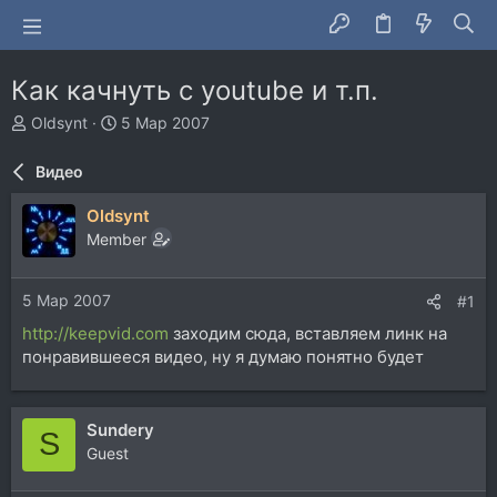
Как качнуть с youtube и т.п.
А
Д
Oldsynt
5 Мар 2007
в
а
т
т
Видео
о
а
р
н
Oldsynt
т
а
Member
е
ч
м
а
ы
л
5 Мар 2007
#1
а
http://keepvid.com
заходим сюда, вставляем линк на
понравившееся видео, ну я думаю понятно будет
Sundery
S
Guest