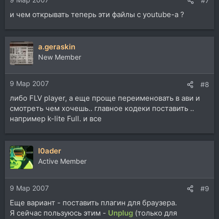
#7
и чем открывать теперь эти файлы с youtube-а ?
a.geraskin
New Member
9 Мар 2007
#8
либо FLV player, а еще проще переименовать в ави и
смотреть чем хочешь.. главное кодеки поставить ..
например k-lite Full. и все
l0ader
Active Member
9 Мар 2007
#9
Еще вариант - поставить плагин для браузера.
Я сейчас пользуюсь этим -
Unplug
(только для