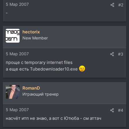
5 Мар 2007
#2
-
hectorix
New Member
5 Мар 2007
#3
проще с temporary internet files
а еще есть Tubedownloader10.exe
RomanD
Играющий тренер
5 Мар 2007
#4
насчёт итп не знаю, а вот с Ютюба - см аттач