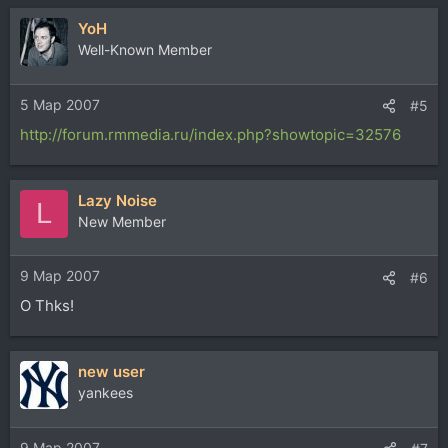
YoH
Well-Known Member
5 Мар 2007
#5
http://forum.rmmedia.ru/index.php?showtopic=32576
Lazy Noise
L
New Member
9 Мар 2007
#6
О Thks!
new user
yankees
9 Мар 2007