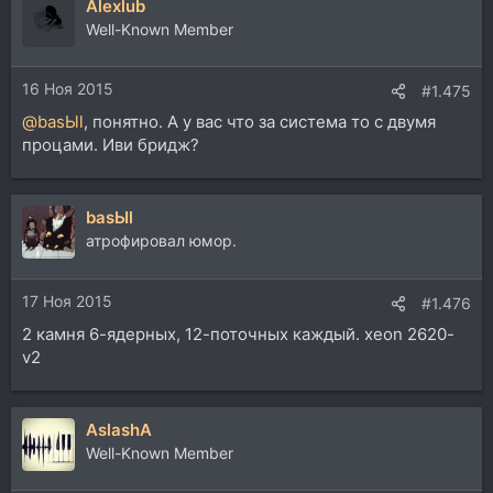
Alexlub
Well-Known Member
16 Ноя 2015
#1.475
@basЫl
, понятно. А у вас что за система то с двумя
процами. Иви бридж?
basЫl
атрофировал юмор.
17 Ноя 2015
#1.476
2 камня 6-ядерных, 12-поточных каждый. xeon 2620-
v2
AslashA
Well-Known Member