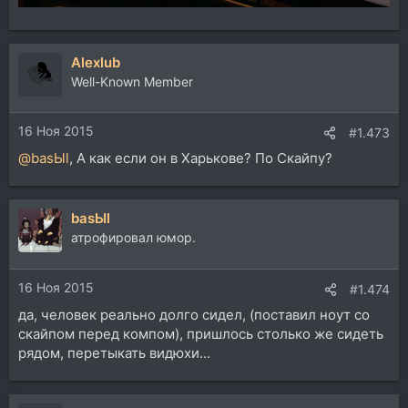
Alexlub
Well-Known Member
16 Ноя 2015
#1.473
@basЫl
, A как если он в Харькове? По Скайпу?
basЫl
атрофировал юмор.
16 Ноя 2015
#1.474
да, человек реально долго сидел, (поставил ноут со
скайпом перед компом), пришлось столько же сидеть
рядом, перетыкать видюхи...