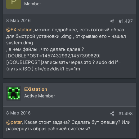
P
Member
8 Мар 2016
#1.497
@EXistation
, можно подробнее, есть готовый образ
для быстрой установки .dmg , открываю его - нашел
system.dmg
, в нем файлы , что делать далее ?
[DOUBLEPOST=1457432992,1457399629]
[/DOUBLEPOST]записывать через это ? sudo dd if=
(путь к ISO ) of=/dev/disk1 bs=1m
EXistation
Active Member
8 Мар 2016
#1.498
@petar
, Какая стоит задача? Сделать бут флешку? Или
развернуть образ рабочей системы?