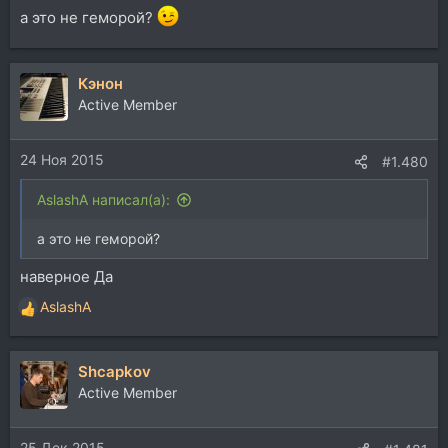
а это не геморой?
Кэнон
Active Member
24 Ноя 2015
#1.480
AslashA написал(а):
а это не геморой?
наверное Да
AslashA
Р
е
а
Shcapkov
к
ц
Active Member
и
и
25 Дек 2015
: