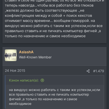
ставил я себе не один раз маc оs но все же отказался и
теперь навсегда...чтобы все работало без глюков
,железо должно быть соответствующее .,не
конфликтующее между и собой + поиск кекстов
отнимает массу времени... вообщем геморрой. на
виндоус можно работать с таким же успехом,нсли все
правильно ставить и не пичкать компьютер фигней ,а
только по назначению и самое необходимое
AslashA
Well-Known Member
24 Ноя 2015
#1.479
Кэнон написал(а):
на виндоус можно работать с таким же успехом,нсли
все правильно ставить и не пичкать компьютер
фигней ,а только по назначению и самое
необходимое