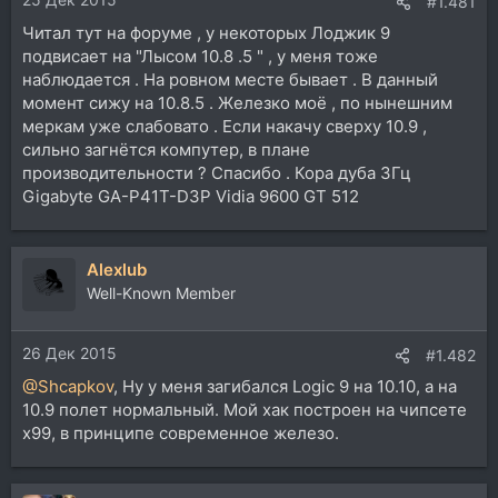
#1.481
Читал тут на форуме , у некоторых Лоджик 9
подвисает на "Лысом 10.8 .5 " , у меня тоже
наблюдается . На ровном месте бывает . В данный
момент сижу на 10.8.5 . Железко моё , по нынешним
меркам уже слабовато . Если накачу сверху 10.9 ,
сильно загнётся компутер, в плане
производительности ? Спасибо . Кора дуба 3Гц
Gigabyte GA-P41T-D3P Vidia 9600 GT 512
Alexlub
Well-Known Member
26 Дек 2015
#1.482
@Shcapkov
, Ну у меня загибался Logic 9 на 10.10, а на
10.9 полет нормальный. Мой хак построен на чипсете
x99, в принципе современное железо.