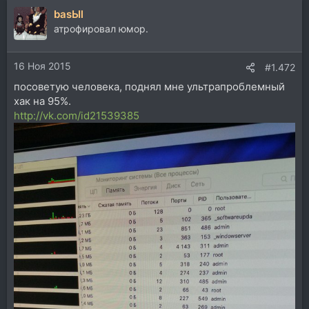
basЫl
атрофировал юмор.
16 Ноя 2015
#1.472
посоветую человека, поднял мне ультрапроблемный
хак на 95%.
http://vk.com/id21539385