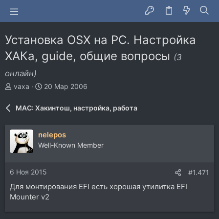
Установка OSX на PC. Настройка
ХАКа, guide, общие вопросы
(3
онлайн)
А
Д
vaxa
20 Мар 2006
в
а
т
т
MAC: Хакинтош, настройка, работа
о
а
р
н
т
а
nelepos
е
ч
Well-Known Member
м
а
ы
л
а
6 Ноя 2015
#1.471
Для монтирования EFI есть хорошая утилитка EFI
Mounter v2