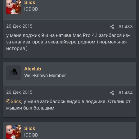
Slick
IDDQD
26 Дек 2015
#1.483
у меня лоджик 9 и на нативе Mac Pro 4.1 загибался из-
за анализаторов в эквалайзере родном ) нормальная
история )
Alexlub
Well-Known Member
26 Дек 2015
#1.484
@Slick
, у меня загибалось видео в лоджике. Отклик от
мышки был большим.
Slick
IDDQD