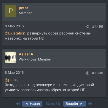
petar
P
Member
8 Мар 2016
#1.499
@EXistation
, развернуть образ рабочей системы
маверикс на вторй HD
AslashA
Well-Known Member
8 Мар 2016
#1.500
@petar
,
Заходишь из под рекавери и с помощью дисковой
утилиты разворачиваешь образ на второй HD.
First
Last
Назад
50 из 56
Вперёд