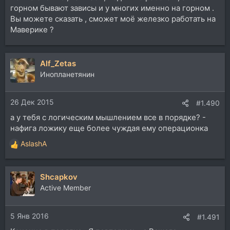
горном бывают зависы и у многих именно на горном .
Вы можете сказать , сможет моё железко работать на
Маверике ?
Alf_Zetas
Инопланетянин
26 Дек 2015
#1.490
а у тебя с логическим мышлением все в порядке? -
нафига ложику еще более чуждая ему операционка
AslashA
Р
е
а
Shcapkov
к
ц
Active Member
и
и
5 Янв 2016
:
#1.491