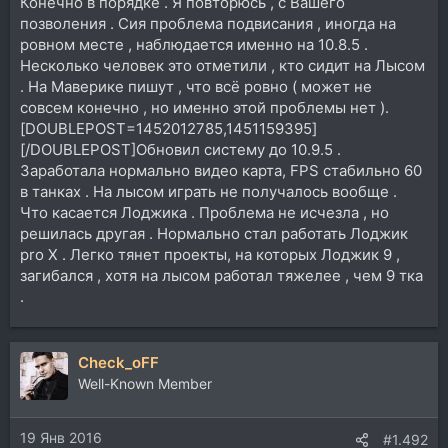
Конечно в порядке . Я повторюсь , с Вашего
позволения . Сия проблема подвисания , иногда на
ровном месте , наблюдается именно на 10.8.5 .
Несколько человек это отметили , кто сидит на Лысом
. На Маверике пишут , что всё ровно ( может не
совсем конечно , но именно этой проблемы нет ).
[DOUBLEPOST=1452012785,1451159395]
[/DOUBLEPOST]Обновил систему до 10.9.5 .
Заработала нормально видео карта, FPS стабильно 60
в танках . На лысом играть не получалось вообще .
Что касается Лоджика . Проблема не исчезла , но
решилась другая . Нормально стал работать Лоджик
pro X . Легко тянет проекты, на которых Лоджик 9 ,
загибался , хотя на лысом работал тяжелее , чем 9 тка
.
Check_oFF
Well-Known Member
19 Янв 2016
#1.492