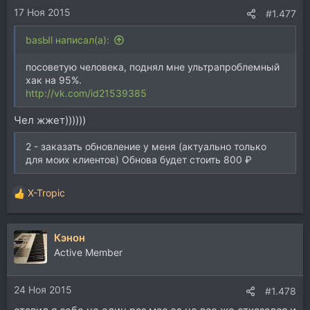
17 Ноя 2015
#1.477
basЫl написал(а):
посоветую человека, поднял мне ультрапроблемный
хак на 95%.
http://vk.com/id21539385
Чел жжет))))))
2 - заказать обновление у меня (актуально только
для моих клиентов) Обнова будет стоить 800 ₽
X-Tropic
Р
е
а
Кэнон
к
ц
Active Member
и
и
24 Ноя 2015
:
#1.478