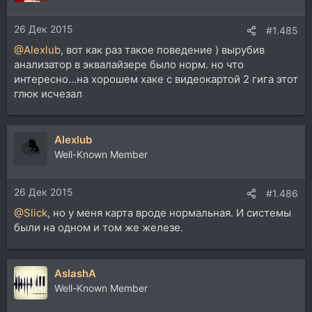
26 Дек 2015
#1.485
@Alexlub
, вот как раз такое поведение ) вырубив
анализатор в эквалайзере было норм. но что
интересно...на хорошем хаке с видеокартой 2 гига этот
глюк исчезал
Alexlub
Well-Known Member
26 Дек 2015
#1.486
@Slick
, но у меня карта вроде нормальная. И системы
были на одном и том же железе.
AslashA
Well-Known Member