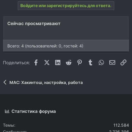
Войдите или зарегистрируйтесь для ответа.
Сейчас просматривают
Всего: 4 (пользователей: 0, гостей: 4)
Facebook
X (Twitter)
LinkedIn
Reddit
Pinterest
Tumblr
WhatsApp
Электр
Сс
Поделиться:
MAC: Хакинтош, настройка, работа
Статистика форума
Темы
112.584
Сообщения
2.726.396