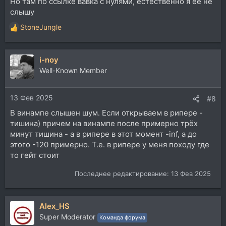
Но там по ссылке вавка с нулями, естественно я её не
слышу
StoneJungle
Р
е
а
i-noy
к
ц
Well-Known Member
и
и
13 Фев 2025
:
#8
В винампе слышен шум. Если открываем в рипере -
тишина) причем на винампе после примерно трёх
минут тишина - а в рипере в этот момент -inf, а до
этого -120 примерно. Т.е. в рипере у меня походу где
то гейт стоит
Последнее редактирование:
13 Фев 2025
Alex_HS
Super Moderator
Команда форума