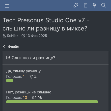
Тест Presonus Studio One v7 -
слышно ли разницу в миксе?
А
Д
SoNick
13 Фев 2025
в
а
т
т
Флейм
о
а
р
н
Слышно ли разницу?
т
а
е
ч
м
а
Да, слышу разницу
ы
л
Голосов:
1
7,1%
а
Нет, разницы не слышно
Голосов:
13
92,9%