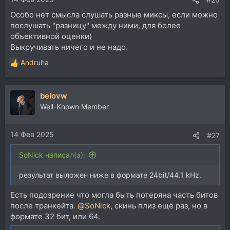
Особо нет смысла слушать разные миксы, если можно
послушать "разницу" между ними, для более
объективной оценки)
Выкручивать ничего и не надо.
Andruha
Р
е
а
belovw
к
ц
Well-Known Member
и
и
14 Фев 2025
:
#27
SoNick написал(а):
результат выложен ниже в формате 24bit/44.1 kHz.
Есть подозрение что могла быть потеряна часть битов
после транкейта.
@SoNick
, скинь плиз ещё раз, но в
формате 32 бит, или 64.