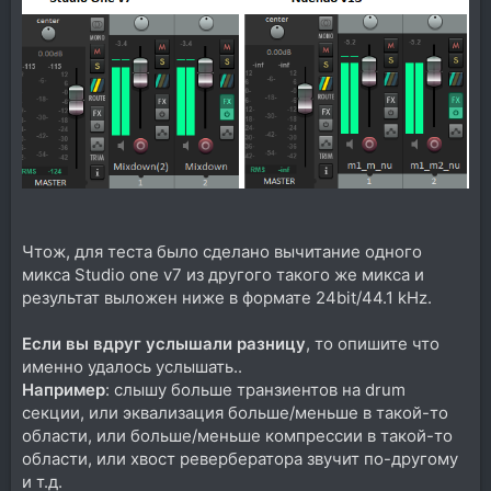
Чтож, для теста было сделано вычитание одного
микса Studio one v7 из другого такого же микса и
результат выложен ниже в формате 24bit/44.1 kHz.
Если вы вдруг услышали разницу
, то опишите что
именно удалось услышать..
Например
: слышу больше транзиентов на drum
секции, или эквализация больше/меньше в такой-то
области, или больше/меньше компрессии в такой-то
области, или хвост ревербератора звучит по-другому
и т.д.