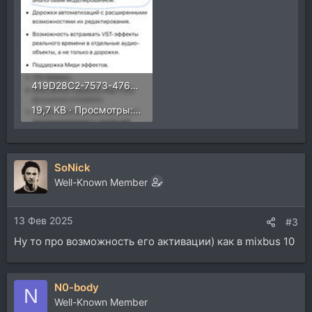
419D28C2-7573-476E-A036-738B7DDBCF1C.jpeg
19,7 KB · Просмотры: 262
SoNick
Well-Known Member
13 Фев 2025
#3
Ну то про возможность его активации) как в mixbus 10
N0-body
N
Well-Known Member