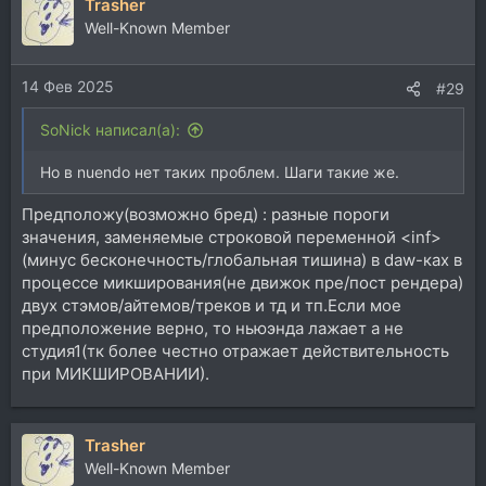
Trasher
Well-Known Member
14 Фев 2025
#29
SoNick написал(а):
Но в nuendo нет таких проблем. Шаги такие же.
Предположу(возможно бред) : разные пороги
значения, заменяемые строковой переменной <inf>
(минус бесконечность/глобальная тишина) в daw-ках в
процессе микширования(не движок пре/пост рендера)
двух стэмов/айтемов/треков и тд и тп.Если мое
предположение верно, то ньюэнда лажает а не
студия1(тк более честно отражает действительность
при МИКШИРОВАНИИ).
Trasher
Well-Known Member