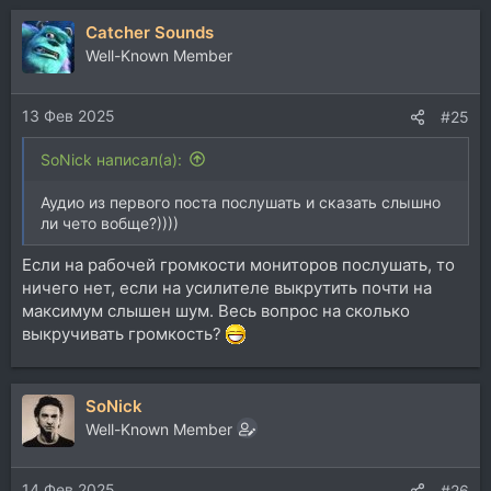
а
Catcher Sounds
к
ц
Well-Known Member
и
и
13 Фев 2025
:
#25
SoNick написал(а):
Аудио из первого поста послушать и сказать слышно
ли чето вобще?))))
Если на рабочей громкости мониторов послушать, то
ничего нет, если на усилителе выкрутить почти на
максимум слышен шум. Весь вопрос на сколько
выкручивать громкость?
SoNick
Well-Known Member
14 Фев 2025
#26