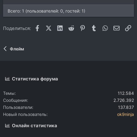
Всего: 1 (пользователей: 0, гостей: 1)
Facebook
X (Twitter)
LinkedIn
Reddit
Pinterest
Tumblr
WhatsApp
Электр
Сс
Поделиться:
Флейм
Статистика форума
Темы
112.584
Сообщения
2.726.392
Пользователи
137.837
Новый пользователь
ok9ninja
Онлайн статистика