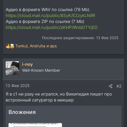
Аудио в формате WAV по ссылке (76 Mb)
https://cloud.mail.ru/public/8SyK/EZzykLN9R
Аудио в формате ZIP по ссылке (7 Mb)
https://cloud.mail.ru/public/zKHP/WvbDTYjED
Последнее редактирование:
13 Фев 2025
Tunkul
,
Andruha
и
aps
Р
е
а
i-noy
к
ц
Well-Known Member
и
и
13 Фев 2025
:
#2
Я в с1 ни разу не игрался, но Википедия пишет про
встроенный сатуратор в микшер
Вложения