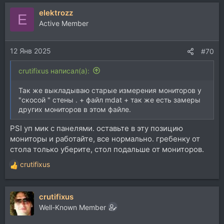
помещения, ориентируясь лишь на акустику в "точке
elektrozz
E
прослушивания". Далее, мансарда в разрезе
Active Member
представляет собой треугольник. И каждый из этих
углов можно рассматривать, как рупор, который
усиливает звук и максимальное действие
12 Янв 2025
#70
направлено в центр комнаты. Поэтому вы советуете
эти рупоры закрыть звукопоглотителями, заложить
crutifixus написал(а):
весь конек звукопоглотителями. Такой шаг верен,
если думать об акустике всего помещения. Но нас то
Так же выкладываю старые измерения мониторов у
интересует лишь точка прослушивания. Поэтому,
"скосой " стены . + файл mdat + так же есть замеры
конек, скорее всего, придется заложить, но не весь,
других мониторов в этом файле.
а только над рабочей зоной (точкой прослушивания).
И акустическую обработку мансарды мы будем
PSI уп мик с панелями. оставьте в эту позицию
вести до того момента, когда в рабочей зоне (точке
мониторы и работайте, все нормально. гребенку от
прослушивания) акустика будет нейтральной, не
стола только уберите, стол подальше от мониторов.
оказывающей влияния на звучание мониторов. Но в
других точках мансарды проблемы могут еще
crutifixus
оставаться. Но нас это не интересует.
Р
е
а
crutifixus
к
ц
Well-Known Member
и