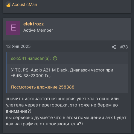
AcousticMan
Р
е
а
elektrozz
к
E
ц
Active Member
и
и
13 Янв 2025
:
#78
solo541 написал(а):
У ТС, PSI Audio А21-M Black. Диапазон частот при
-6dB: 38-23000 Гц.
Посмотреть вложение 258388
значит низкочастотная энергия улетела в окно или
улетела через перегородки, это тоже не берем во
внимание?)
вы серьезно думаете что в этом помещении ачх будет
как на графике от производителя?)