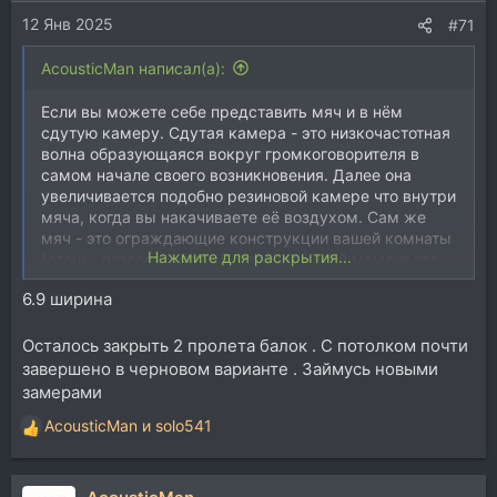
и
12 Янв 2025
:
#71
AcousticMan написал(а):
Если вы можете себе представить мяч и в нём
сдутую камеру. Сдутая камера - это низкочастотная
волна образующаяся вокруг громкоговорителя в
самом начале своего возникновения. Далее она
увеличивается подобно резиновой камере что внутри
мяча, когда вы накачиваете её воздухом. Сам же
мяч - это ограждающие конструкции вашей комнаты
Нажмите для раскрытия...
(стены, потолок и пол). В определённый момент эта
волна (шар, камера), достигает и соприкосается со
6.9 ширина
всеми поверхностями помещения. Те поверхности от
которых она может отразиться, будут служить ей
"зеркалом" способным перенаправить её
Осталось закрыть 2 пролета балок . С потолком почти
направление. Таким образом, за еденицы
завершено в черновом варианте . Займусь новыми
миллисекунд, она повторит свою "прогулку" по
замерами
комнате сотню раз. И будет "гулять" до тех пор, пока
AcousticMan
и
solo541
не угаснет полностью.
Р
е
В случае с монсардой:
а
Ширина = 7,9м