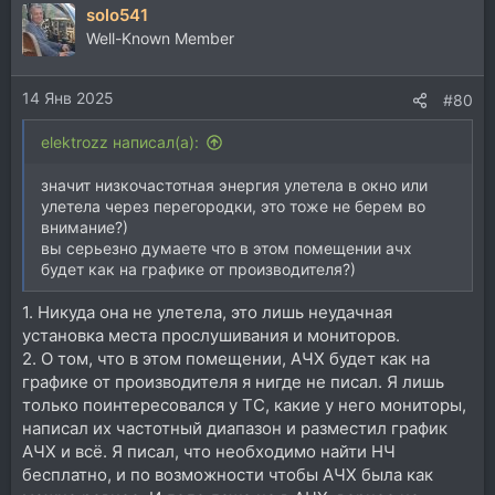
solo541
к
ц
Well-Known Member
и
и
14 Янв 2025
:
#80
elektrozz написал(а):
значит низкочастотная энергия улетела в окно или
улетела через перегородки, это тоже не берем во
внимание?)
вы серьезно думаете что в этом помещении ачх
будет как на графике от производителя?)
1. Никуда она не улетела, это лишь неудачная
установка места прослушивания и мониторов.
2. О том, что в этом помещении, АЧХ будет как на
графике от производителя я нигде не писал. Я лишь
только поинтересовался у ТС, какие у него мониторы,
написал их частотный диапазон и разместил график
АЧХ и всё. Я писал, что необходимо найти НЧ
бесплатно, и по возможности чтобы АЧХ была как