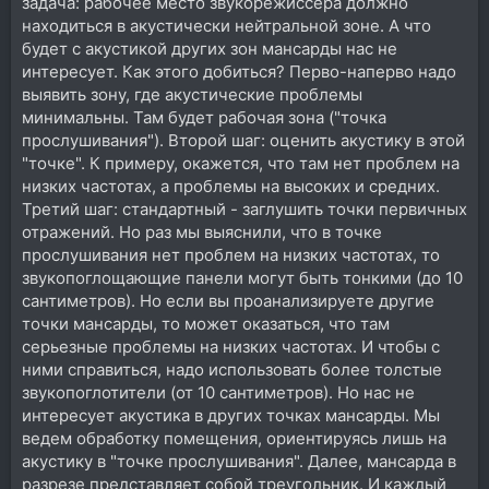
задача: рабочее место звукорежиссера должно
находиться в акустически нейтральной зоне. А что
будет с акустикой других зон мансарды нас не
интересует. Как этого добиться? Перво-наперво надо
выявить зону, где акустические проблемы
минимальны. Там будет рабочая зона ("точка
прослушивания"). Второй шаг: оценить акустику в этой
"точке". К примеру, окажется, что там нет проблем на
низких частотах, а проблемы на высоких и средних.
Третий шаг: стандартный - заглушить точки первичных
отражений. Но раз мы выяснили, что в точке
прослушивания нет проблем на низких частотах, то
звукопоглощающие панели могут быть тонкими (до 10
сантиметров). Но если вы проанализируете другие
точки мансарды, то может оказаться, что там
серьезные проблемы на низких частотах. И чтобы с
ними справиться, надо использовать более толстые
звукопоглотители (от 10 сантиметров). Но нас не
интересует акустика в других точках мансарды. Мы
ведем обработку помещения, ориентируясь лишь на
акустику в "точке прослушивания". Далее, мансарда в
разрезе представляет собой треугольник. И каждый