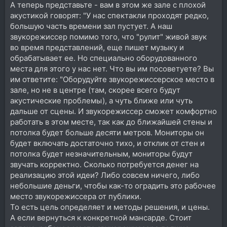
А теперь представьте - вам в этом же зале с плохой
акустикой говорят: "У нас спектакли проходят редко,
большую часть времени зал пустует. А наш
звукорежиссер помимо того, что "рулит" живой звук
во время представлений, еще пишет музыку и
обрабатывает ее. Но специально оборудованного
места для этого у нас нет. Что вы им посоветуете? Вы
им ответите: "Оборудуйте звукорежиссерское место в
зале, но не в центре (там, скорее всего будут
акустические проблемы), а чуть ближе или чуть
дальше от сцены. И звукорежиссер сможет комфортно
работать в этом месте, так как до ближайшей стены и
потолка будет больше десяти метров. Мониторы он
будет включать достаточно тихо, и отклик от стен и
потолка будет незначительным, мониторы будут
звучать корректно. Сколько потребуется денег на
реализацию этой идеи? Либо совсем ничего, либо
небольшие деньги, чтобы как-то оградить это рабочее
место звукорежиссера от публики.
То есть цель определяет и методы решения, и цены.
А если вернуться к конкретной мансарде. Стоит