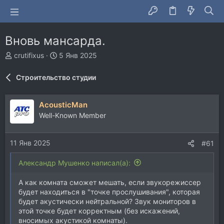
Вновь мансарда.
А
Д
crutifixus
5 Янв 2025
в
а
т
т
Строительство студии
о
а
р
н
т
а
AcousticMan
е
ч
Well-Known Member
м
а
ы
л
а
11 Янв 2025
#61
Александр Мушенко написал(а):
А как комната сможет мешать, если звукорежиссер
будет находиться в "точке прослушивания", которая
будет акустически нейтральной? Звук мониторов в
этой точке будет корректным (без искажений,
вносимых акустикой комнаты).