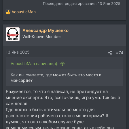
Последнее редактирование:
13 Янв 2025
AcousticMan
Р
е
а
Александр Мушенко
к
ц
Well-Known Member
и
и
13 Янв 2025
:
#74
AcousticMan написал(а):
Как вы считаете, где может быть это место в
мансарде?
Разумеется, то что я написал, не претендует на
мнение эксперта. Это, всего-лишь, игра ума. Так бы я
сам делал.
Где должно быть оптимальное место для
расположения рабочего стола с мониторами? Я
думаю, что оно в любом случае будет
компромиссным, ведь должно сочетать в себе два