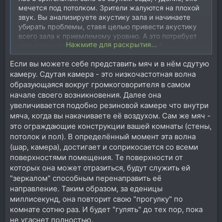
мечется под потолком. Зрители жалуются на плохой
звук. Вы анализируете акустику зала и начинаете
убирать проблемы, ставя целью привести акустику
всего зала к приемлемому уровню. А это потребует
Нажмите для раскрытия...
серьезных работ и миллионных вложений.
А теперь представьте - вам в этом же зале с плохой
Если вы можете себе представить мяч и в нём сдутую
акустикой говорят: "У нас спектакли проходят редко,
камеру. Сдутая камера - это низкочастотная волна
большую часть времени зал пустует. А наш
звукорежиссер помимо того, что "рулит" живой звук
образующаяся вокруг громкоговорителя в самом
во время представлений, еще пишет музыку и
начале своего возникновения. Далее она
обрабатывает ее. Но специально оборудованного
увеличивается подобно резиновой камере что внутри
места для этого у нас нет. Что вы им посоветуете?
мяча, когда вы накачиваете её воздухом. Сам же мяч -
Вы им ответите: "Оборудуйте звукорежиссерское
это ограждающие конструкции вашей комнаты (стены,
место в зале, но не в центре (там, скорее всего будут
потолок и пол). В определённый момент эта волна
акустические проблемы), а чуть ближе или чуть
(шар, камера), достигает и соприкосается со всеми
дальше от сцены. И звукорежиссер сможет
поверхностями помещения. Те поверхности от
комфортно работать в этом месте, так как до
которых она может отразиться, будут служить ей
ближайшей стены и потолка будет больше десяти
метров. Мониторы он будет включать достаточно
"зеркалом" способным перенаправить её
тихо, и отклик от стен и потолка будет
направление. Таким образом, за еденицы
незначительным, мониторы будут звучать корректно.
миллисекунд, она повторит свою "прогулку" по
Сколько потребуется денег на реализацию этой
комнате сотню раз. И будет "гулять" до тех пор, пока
идеи? Либо совсем ничего, либо небольшие деньги,
не угаснет полностью.