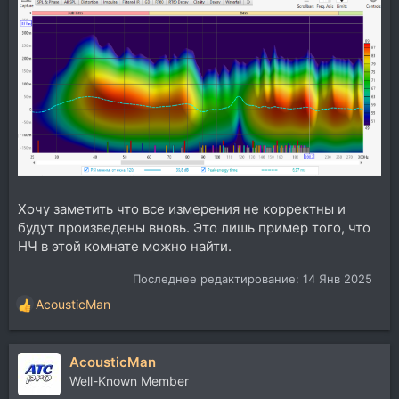
Хочу заметить что все измерения не корректны и
будут произведены вновь. Это лишь пример того, что
НЧ в этой комнате можно найти.
Последнее редактирование:
14 Янв 2025
AcousticMan
Р
е
а
AcousticMan
к
ц
Well-Known Member
и