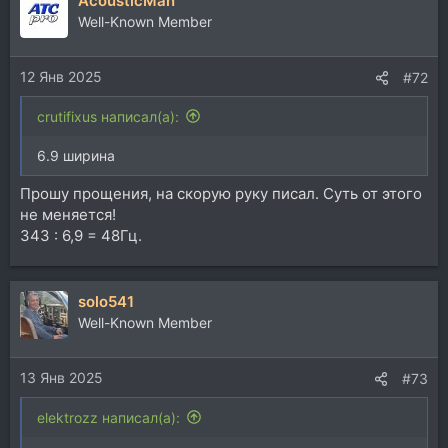
AcousticMan
к
343м/с : 7,9м = 44Гц
ц
Well-Known Member
и
Длина = 4,0м
и
343м/с : 4,0 = 86Гц
12 Янв 2025
:
#72
Высота = 2,9м
crutifixus написал(а):
343м/с : 2,9м = 118Гц
6.9 ширина
Это частоты которые совершат 343 биения за одну
секунду, в доль оси распространения!
Прошу прощения, на скорую руку писал. Суть от этого
не меняется!
Теперь представьте себе, как вы локально (в месте
343 : 6,9 = 48Гц.
прослушивания) снизите энергию низкочастотных
отражений, принимая во внимание их
всенаправленность?
solo541
Well-Known Member
13 Янв 2025
#73
elektrozz написал(а):