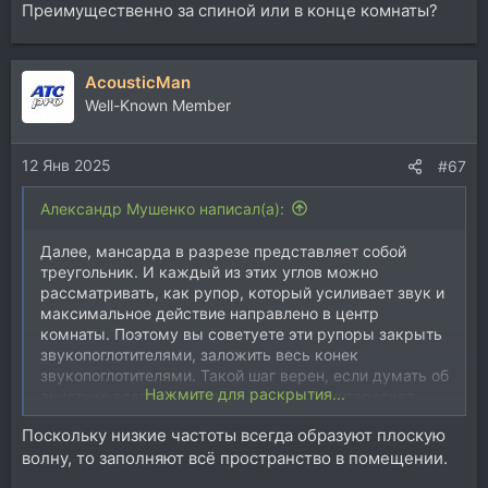
Преимущественно за спиной или в конце комнаты?
AcousticMan
Well-Known Member
12 Янв 2025
#67
Александр Мушенко написал(а):
Далее, мансарда в разрезе представляет собой
треугольник. И каждый из этих углов можно
рассматривать, как рупор, который усиливает звук и
максимальное действие направлено в центр
комнаты. Поэтому вы советуете эти рупоры закрыть
звукопоглотителями, заложить весь конек
звукопоглотителями. Такой шаг верен, если думать об
Нажмите для раскрытия...
акустике всего помещения. Но нас то интересует
лишь точка прослушивания. Поэтому, конек, скорее
Поскольку низкие частоты всегда образуют плоскую
всего, придется заложить, но не весь, а только над
волну, то заполняют всё пространство в помещении.
рабочей зоной (точкой прослушивания).