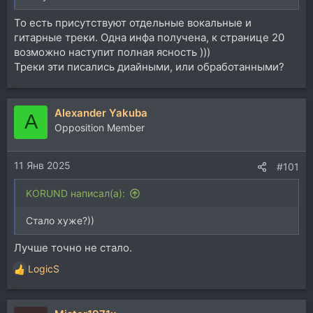
То есть присутствуют отдельные вокальные и
гитарные треки. Одна инфа получена, к странице 20
возможно наступит полная ясность )))
Треки эти писались диайными, или обработанными?
Alexander Yakuba
A
Opposition Member
11 Янв 2025
#101
KORUND написал(а):
Стало хуже?))
Лучше точно не стало.
LogicS
Р
е
а