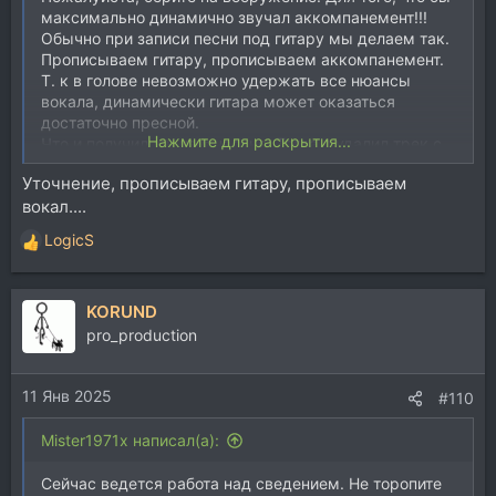
максимально динамично звучал аккомпанемент!!!
Обычно при записи песни под гитару мы делаем так.
Прописываем гитару, прописываем аккомпанемент.
Т. к в голове невозможно удержать все нюансы
вокала, динамически гитара может оказаться
достаточно пресной.
Нажмите для раскрытия...
Что и получилось изначально. Тогда я удалил трек с
гитарой, и прописал гитару повторно, со всеми
Уточнение, прописываем гитару, прописываем
штрихами.
вокал....
В партии гитары присутствует голосоведение. Вроде
ничего сложного в исполнении. Но это только на
LogicS
первый взгляд. Арпеджио играешь тише,
Р
голосоведением делаешь акцеты. Можно разделить
е
на 2 партии гитары. Я попробовал. Не понравилось. В
а
KORUND
итоге прописал арпеджио+голосоведение в один
к
проход.
ц
pro_production
и
и
11 Янв 2025
:
#110
Mister1971x написал(а):
Сейчас ведется работа над сведением. Не торопите