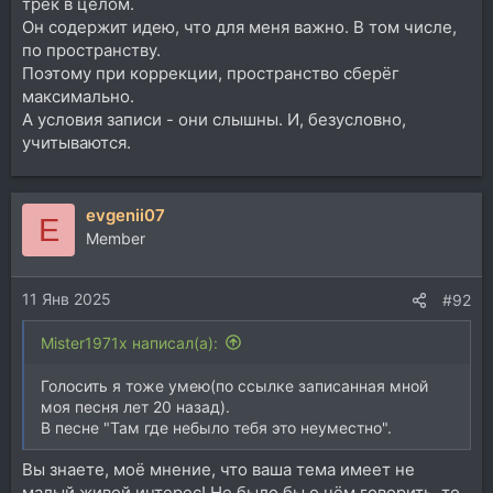
трек в целом.
Он содержит идею, что для меня важно. В том числе,
по пространству.
Поэтому при коррекции, пространство сберёг
максимально.
А условия записи - они слышны. И, безусловно,
учитываются.
evgenii07
E
Member
11 Янв 2025
#92
Mister1971x написал(а):
Голосить я тоже умею(по ссылке записанная мной
моя песня лет 20 назад).
В песне "Там где небыло тебя это неуместно".
Вы знаете, моё мнение, что ваша тема имеет не
малый живой интерес! Не было бы о чём говорить, то