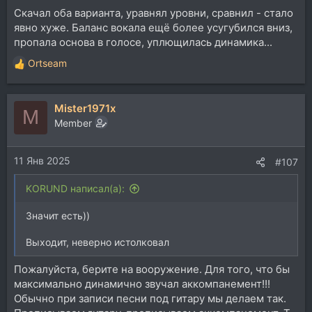
Скачал оба варианта, уравнял уровни, сравнил - стало
явно хуже. Баланс вокала ещё более усугубился вниз,
пропала основа в голосе, уплющилась динамика...
Ortseam
Р
е
а
Mister1971x
к
M
ц
Member
и
и
11 Янв 2025
:
#107
KORUND написал(а):
Значит есть))
Выходит, неверно истолковал
Пожалуйста, берите на вооружение. Для того, что бы
максимально динамично звучал аккомпанемент!!!
Обычно при записи песни под гитару мы делаем так.