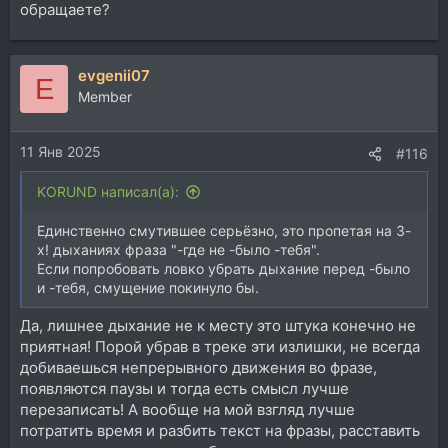
обращаете?
evgenii07
E
Member
11 Янв 2025
#116
KORUND написал(а):
Единственно смутившее серьёзно, это пропетая на 3-
х! дыханиях фраза "-где не -было -тебя".
Если попробовать ловко убрать дыхание перед -было
и -тебя, смущение покинуло бы.
Да, лишнее дыхание не к месту это штука конечно не
приятная! Порой убрав в треке эти излишки, не всегда
добиваешься непрерывного движения во фразе,
появляются паузы и тогда есть смысл лучше
перезаписать! А вообще на мой взгляд лучше
потратить время и разбить текст на фразы, расставить