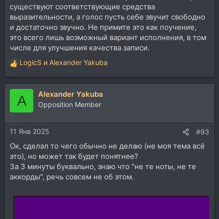
существуют соответствующие средства
выразительности, а голос пусть себе звучит свободно
и достаточно звучно. Не примите это как поучение,
это всего лишь возможный вариант исполнения, в том
числе для улучшения качества записи.
LogicS
и
Alexander Yakuba
Р
е
а
Alexander Yakuba
к
A
ц
Opposition Member
и
и
11 Янв 2025
:
#93
Ок, сделал то чего обычно не делаю (не моя тема всё
это), но может так будет понятнее?
За 3 минуты буквально, знаю что "не те ноты, не те
аккорды", речь совсем не об этом.