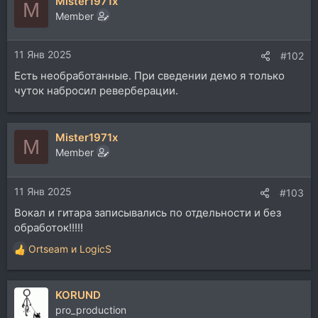
Mister1971x
к
M
ц
Member
и
и
11 Янв 2025
:
#102
Есть необработанные. При сведении демо я только
чуток набросил реверберации.
Mister1971x
M
Member
11 Янв 2025
#103
Вокал и гитара записывались по отдельности и без
обработок!!!!!
Ortseam
и
LogicS
Р
е
а
KORUND
к
ц
pro_production