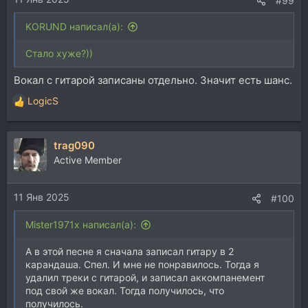
#99
KORUND написал(а):
Стало хуже?))
Вокал с гитарой записаны отдельно. Значит есть шанс.
LogicS
Р
е
а
trag090
к
ц
Active Member
и
и
11 Янв 2025
:
#100
Mister1971x написал(а):
А в этой песне я сначала записал гитару в 2
карандаша. Спел. И мне не понравилось. Тогда я
удалил треки с гитарой, и записал аккомпанемент
под свой же вокал. Тогда получилось, что
получилось.