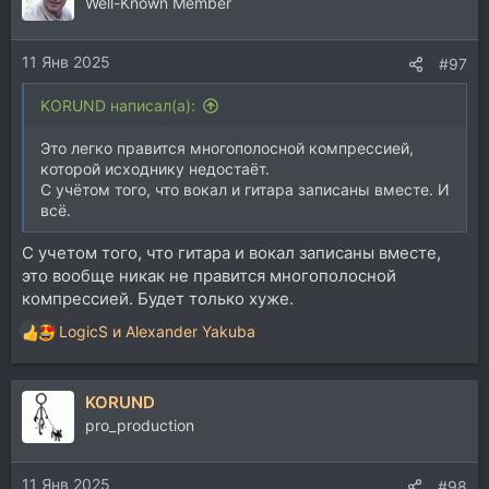
ц
Well-Known Member
и
и
11 Янв 2025
:
#97
KORUND написал(а):
Это легко правится многополосной компрессией,
которой исходнику недостаёт.
С учётом того, что вокал и гитара записаны вместе. И
всё.
C учетом того, что гитара и вокал записаны вместе,
это вообще никак не правится многополосной
компрессией. Будет только хуже.
LogicS
и
Alexander Yakuba
Р
е
а
KORUND
к
ц
pro_production
и
и
11 Янв 2025
:
#98