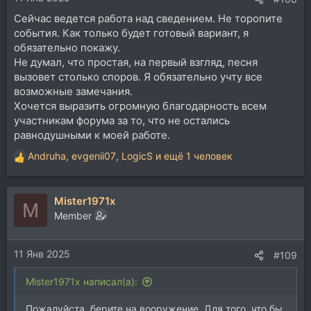
Сейчас ведется работа над сведением. Не торопите
события. Как только будет готовый вариант, я
обязательно покажу.
Не думал, что простая, на первый взгляд, песня
вызовет столько споров. Я обязательно учту все
возможные замечания.
Хочется выразить огромную благодарность всем
участникам форума за то, что не остались
равнодушными к моей работе.
Andruha
,
evgenii07
,
LogicS
и ещё 1 человек
Р
е
а
Mister1971x
к
M
ц
Member
и
и
11 Янв 2025
:
#109
Mister1971x написал(а):
Пожалуйста, берите на вооружение. Для того, что бы