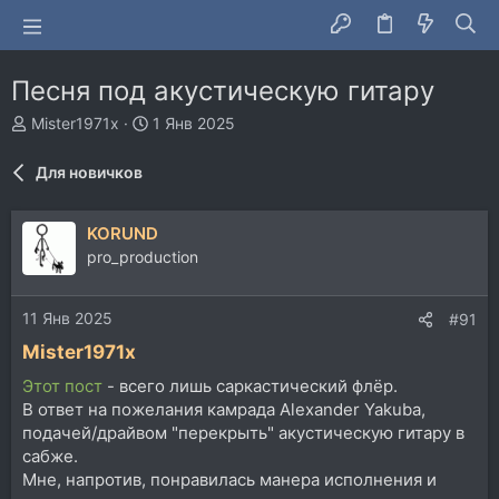
Песня под акустическую гитару
А
Д
Mister1971x
1 Янв 2025
в
а
т
т
Для новичков
о
а
р
н
т
а
KORUND
е
ч
pro_production
м
а
ы
л
а
11 Янв 2025
#91
Mister1971x
Этот пост
- всего лишь саркастический флёр.
В ответ на пожелания камрада Alexander Yakuba,
подачей/драйвом "перекрыть" акустическую гитару в
сабже.
Мне, напротив, понравилась манера исполнения и