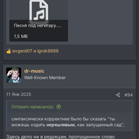
Песня под негитару.mp3
1,5 MB
evgenii07
и
igrok9999
Р
е
а
dr-music
к
ц
Well-Known Member
и
и
11 Янв 2025
:
#94
Ortseam написал(а):
синтаксически корректнее было бы сказать "ты
можешь ходить
неряшливым
, как запущенный сад",
Здесь дело не в редукции, пропущенное слово