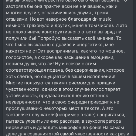
застряла бы она практически не начавшись, как и
многие другие, ограничившись двумя , тремя
отзывами. Но вот наверное благодаря dr-music
немного тряхонуло и других, меня в том числе). И это
не плохо иначе конструктивного ответа вы вряд ли
получили бы! Попробую высказать своё мнение. То
что было высказано о драйве и энергетике, мне
кажется не стОит воспринимать, как что-то мощное,
голосистое, а скорее как насыщение эмоциями,
пением души, что ли! Ну и всвязи с этим
соответствующая подача, без сдерживания, которое
хоть слегка, но ощущается в вашем исполнении!
Многие пользуются таким приёмом для придачи
чувственности, однако в этом случае голос теряет
устойчивость, придавая исполнению оттенок
неуверенности, что в свою очереди приводит к не
прослушиванию некоторых мест в тексте. А это
заставляет слушателя(например в зале) напрягаться,
пытаясь уловить линию рассказа, а звукооператора
нервничать и доводить микрофон до фона! На самом
деле для создания этой самой чувственности как раз и