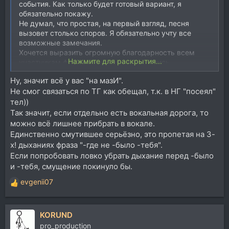
события. Как только будет готовый вариант, я
обязательно покажу.
Не думал, что простая, на первый взгляд, песня
вызовет столько споров. Я обязательно учту все
возможные замечания.
Хочется выразить огромную благодарность всем
Нажмите для раскрытия...
участникам форума за то, что не остались
равнодушными к моей работе.
Ну, значит всё у вас "на мазИ".
Не смог связаться по ТГ как обещал, т.к. в НГ "посеял"
тел))
Так значит, если отдельно есть вокальная дорога, то
можно всё лишнее прибрать в вокале.
Единственно смутившее серьёзно, это пропетая на 3-
х! дыханиях фраза "-где не -было -тебя".
Если попробовать ловко убрать дыхание перед -было
и -тебя, смущение покинуло бы.
evgenii07
Р
е
а
KORUND
к
ц
pro_production