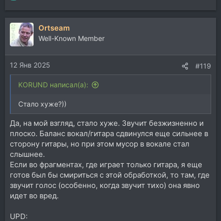
е
а
Ortseam
к
ц
Well-Known Member
и
и
12 Янв 2025
:
#119
KORUND написал(а):
Стало хуже?))
Да, на мой взгляд, стало хуже. Звучит безжизненно и
плоско. Баланс вокал/гитара сдвинулся еще сильнее в
сторону гитары, но при этом мусор в вокале стал
слышнее.
Если во фрагментах, где играет только гитара, я еще
готов был бы смириться с этой обработкой, то там, где
звучит голос (особенно, когда звучит тихо) она явно
идет во вред.
UPD: