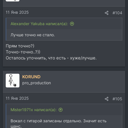
и
и
11 Янв 2025
:
#104
Alexander Yakuba написал(а):
Лучше точно не стало.
Прям точно?)
Точно-точно..?))
Осталось уточнить, что есть - хуже/лучше.
KORUND
pro_production
11 Янв 2025
#105
Mister1971x написал(а):
Вокал с гитарой записаны отдельно. Значит есть
шанс.