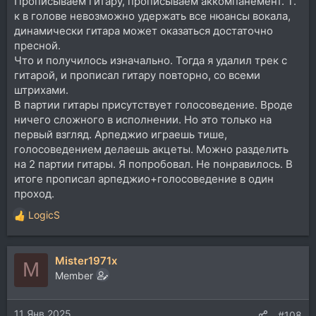
Прописываем гитару, прописываем аккомпанемент. Т.
к в голове невозможно удержать все нюансы вокала,
динамически гитара может оказаться достаточно
пресной.
Что и получилось изначально. Тогда я удалил трек с
гитарой, и прописал гитару повторно, со всеми
штрихами.
В партии гитары присутствует голосоведение. Вроде
ничего сложного в исполнении. Но это только на
первый взгляд. Арпеджио играешь тише,
голосоведением делаешь акцеты. Можно разделить
на 2 партии гитары. Я попробовал. Не понравилось. В
итоге прописал арпеджио+голосоведение в один
проход.
LogicS
Р
е
а
Mister1971x
к
M
ц
Member
и
и
11 Янв 2025
:
#108