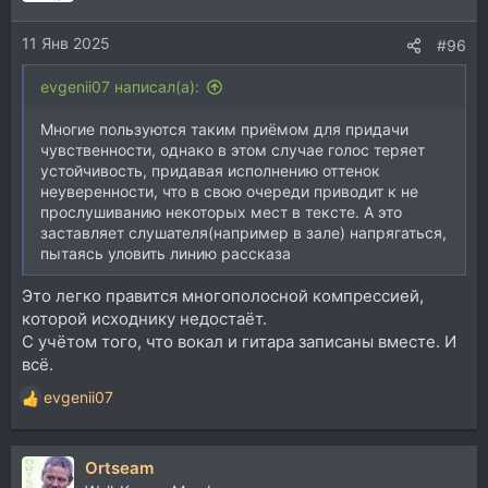
11 Янв 2025
#96
evgenii07 написал(а):
Многие пользуются таким приёмом для придачи
чувственности, однако в этом случае голос теряет
устойчивость, придавая исполнению оттенок
неуверенности, что в свою очереди приводит к не
прослушиванию некоторых мест в тексте. А это
заставляет слушателя(например в зале) напрягаться,
пытаясь уловить линию рассказа
Это легко правится многополосной компрессией,
которой исходнику недостаёт.
С учётом того, что вокал и гитара записаны вместе. И
всё.
evgenii07
Р
е
а
Ortseam
к