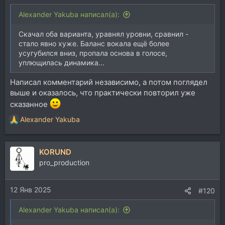
Alexander Yakuba написал(а):
Скачал оба варианта, уравнял уровни, сравнил -
стало явно хуже. Баланс вокала ещё более
усугубился вниз, пропала основа в голосе,
уплющилась динамика...
Написал комментарий независимо, а потом поглядел
выше и оказалось, что практически повторил уже
сказанное
Alexander Yakuba
Р
е
а
KORUND
к
ц
pro_production
и
и
12 Янв 2025
:
#120
Alexander Yakuba написал(а):