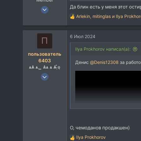
Да блин есть у меня этот ости
6 Июн 2015
7.506
Arlekin
,
mitinglas
и
Ilya Prokho
Р
9.317
е
а
113
6 Июл 2024
к
П
Москва
ц
и
Ilya Prokhorov написал(а):
пользователь
и
6403
:
Денис
@Denis12308
за работо
ѧѦ ѧ ̢ ̱ ̧̱ Ѧѧ ѧ Ѧ ̵̗̊o̵̖
19 Июн 2006
1.715
1.166
113
О, чемоданов продакшен)
Ilya Prokhorov
Р