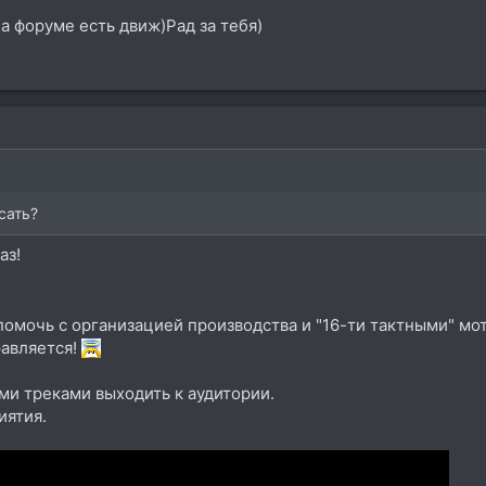
на форуме есть движ)Рад за тебя)
сать?
аз!
омочь с организацией производства и "16-ти тактными" мо
равляется!
ими треками выходить к аудитории.
иятия.