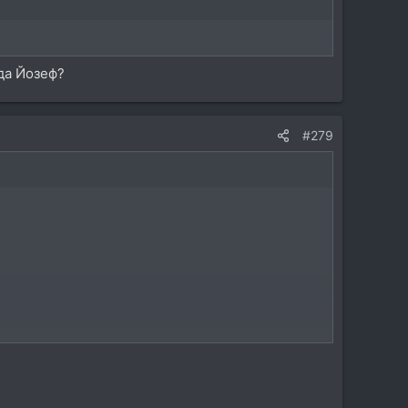
еда Йозеф?
#279