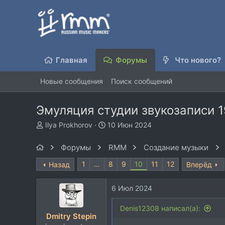
Главная
Форумы
Что нового?
Новые сообщения
Поиск сообщений
Эмуляция студии звукозаписи 1
А
Д
Ilya Prokhorov
10 Июн 2024
в
а
т
т
Форумы
RMM
Создание музыки
о
а
р
н
1
…
8
9
10
11
12
Назад
Вперёд
т
а
е
ч
6 Июл 2024
м
а
ы
л
Denis12308 написал(а):
а
Dmitry Stepin