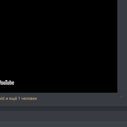
id
и ещё 1 человек