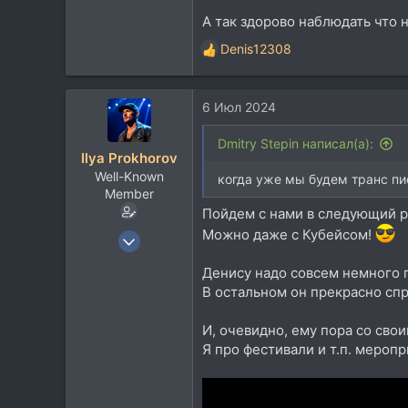
1.721
А так здорово наблюдать что 
113
Denis12308
Р
е
а
6 Июл 2024
к
ц
и
Dmitry Stepin написал(а):
Ilya Prokhorov
и
Well-Known
:
когда уже мы будем транс пи
Member
Пойдем с нами в следующий р
Можно даже c Кубейсом!
16 Авг 2007
3.822
Денису надо совсем немного п
5.537
В остальном он прекрасно сп
113
И, очевидно, ему пора со сво
Я про фестивали и т.п. меропр