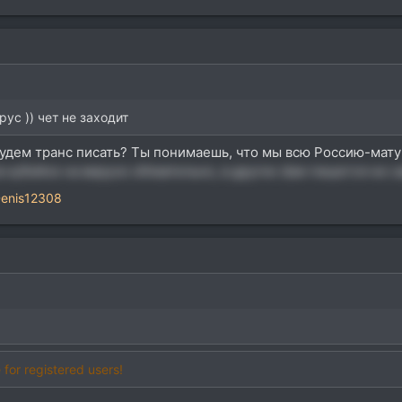
рус )) чет не заходит
будем транс писать? Ты понимаешь, что мы всю Россию-мату
в кубейсе на вирусе обязательно, в других daw пишется не с
enis12308
 for registered users!