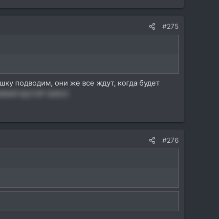
#275
шку подводим, они же все ждут, когда будет
амый крутой транс)
#276