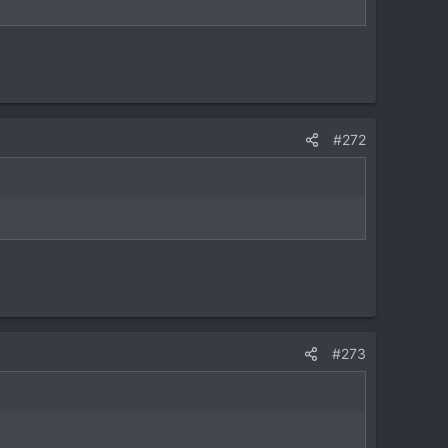
#272
#273