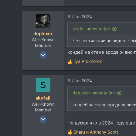
6 Июл 2024
skyfall написал(а):
deplexer
Well-Known
Чет вентиляции не видно. Че
Member
кондей на стене вроде ж виси
9 Янв 2012
12.010
Ilya Prokhorov
Р
8.929
е
а
113
6 Июл 2024
к
S
ц
и
deplexer написал(а):
skyfall
и
Well-Known
:
кондей на стене вроде ж виси
Member
26 Фев 2013
Не думал что в 2024 году еще
3.597
Sharu
и
Anthony Scott
2.066
Р