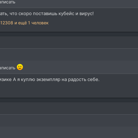
аписать
ать, что скоро поставишь кубейс и вирус!
s12308
и ещё 1 человек
написать
физике А я куплю экземпляр на радость себе.