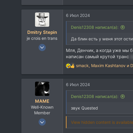
е
а
6 Июл 2024
к
ц
и
Denis12308 написал(а):
Dmitry Stepin
и
je crois en trans
:
Да блин есть у меня этот ости
12 Янв 2004
Мля, Денчик, а когда уже мы 
19.216
написан самый крутой транс
(
14.125
smack
,
Maxim Kashtanov
и
D
Р
113
е
42
а
Москва
6 Июл 2024
к
ц
t.me
и
Denis12308 написал(а):
MAME
и
Well-Known
:
звук Quested
Member
5 Ноя 2018
View hidden content is available
3.270