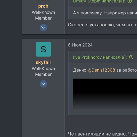
и
Dmitry Stepin написал(а):
prch
и
Well-Known
:
А я подскажу. Например напис
Member
Скорее я установлю, чем это
7 Янв 2022
1.359
653
6 Июл 2024
S
113
Ilya Prokhorov написал(а):
skyfall
Well-Known
Денис
@Denis12308
за работо
Member
26 Фев 2013
3.597
2.066
113
Moscow
Чет вентиляции не видно. Чем