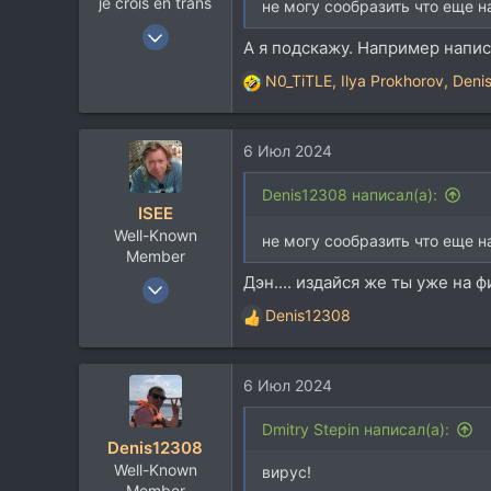
je crois en trans
не могу сообразить что еще н
12 Янв 2004
А я подскажу. Например напис
19.216
N0_TiTLE
,
Ilya Prokhorov
,
Deni
14.125
Р
е
113
а
42
6 Июл 2024
к
Москва
ц
и
Denis12308 написал(а):
t.me
ISEE
и
Well-Known
:
не могу сообразить что еще 
Member
Дэн.... издайся же ты уже на 
4 Апр 2023
4.001
Denis12308
Р
2.314
е
а
113
6 Июл 2024
к
57
ц
Mytischchi
и
Dmitry Stepin написал(а):
Denis12308
и
iseerussia.bandcamp.com
Well-Known
:
вирус!
Member