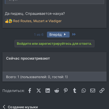
Да пидзец. Спрашивается-нахуа?
Red Routes
,
Muzart
и
Vladiger
Р
е
а
Last
1 из 6
Вперёд
к
ц
Войдите или зарегистрируйтесь для ответа.
и
и
:
Сейчас просматривают
Всего: 1 (пользователей: 0, гостей: 1)
Facebook
X (Twitter)
LinkedIn
Reddit
Pinterest
Tumblr
WhatsApp
Электр
Сс
Поделиться:
Создание музыки