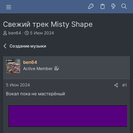
Свежий трек Misty Shape
А
Д
ben64
5 Июн 2024
в
а
т
т
Создание музыки
о
а
р
н
т
а
ben64
е
ч
Active Member
м
а
ы
л
а
5 Июн 2024
#1
Вокал пока не мастерёный