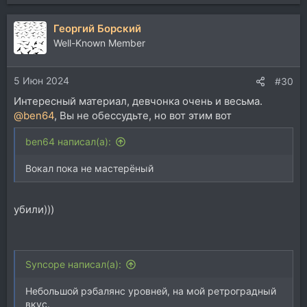
е
а
Георгий Борский
к
ц
Well-Known Member
и
и
5 Июн 2024
:
#30
Интересный материал, девчонка очень и весьма.
@ben64
, Вы не обессудьте, но вот этим вот
ben64 написал(а):
Вокал пока не мастерёный
убили)))
Syncope написал(а):
Небольшой рэбалянс уровней, на мой ретроградный
вкус.