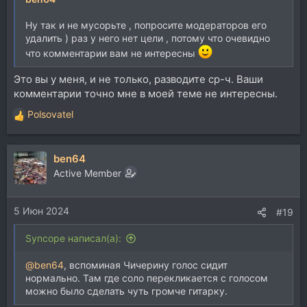
Ну так и не мусорьте , попросите модераторов его
удалить ) раз у него нет цели , потому что очевидно
что комментарии вам не интересны
Это вы у меня, и не только, разводите ср-ч. Ваши
комментарии точно мне в моей теме не интересны.
Polsovatel
Р
е
а
ben64
к
ц
Active Member
и
и
5 Июн 2024
:
#19
Syncope написал(а):
@ben64
, вспоминая Чичерину голос сидит
нормально. Там где соло перекликается с голосом
можно было сделать чуть громче гитарку.