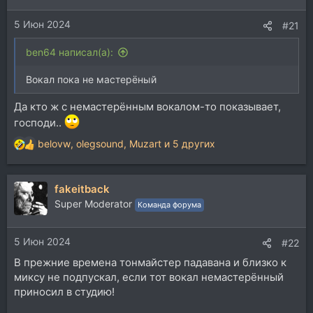
и
5 Июн 2024
:
#21
ben64 написал(а):
Вокал пока не мастерёный
Да кто ж с немастерённым вокалом-то показывает,
господи..
belovw
,
olegsound
,
Muzart
и 5 других
Р
е
а
fakeitback
к
ц
Super Moderator
Команда форума
и
и
5 Июн 2024
:
#22
В прежние времена тонмайстер падавана и близко к
миксу не подпускал, если тот вокал немастерённый
приносил в студию!