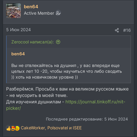
а
ben64
к
ц
Active Member
и
и
5 Июн 2024
:
#16
Zerocool написал(а):
ben64
Вы не отвлекайтесь на душнил , у вас впереди еще
целых лет 10 -20, чтобы научиться что либо сводить
)) хоть на новичковом уровне ))
Разберёмся. Просьба к вам на великом русском языке
- не мусорить в моей теме.
Для изучения душнилам -
https://journal.tinkoff.ru/nit-
picker/
Последнее редактирование:
5 Июн 2024
CakeWorker
,
Polsovatel
и
ISEE
Р
е