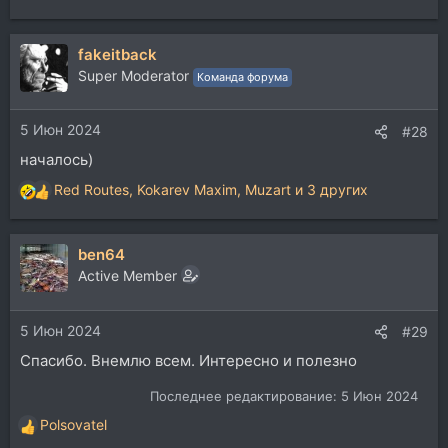
е
а
fakeitback
к
ц
Super Moderator
Команда форума
и
и
5 Июн 2024
:
#28
началось)
Red Routes
,
Kokarev Maxim
,
Muzart
и 3 других
Р
е
а
ben64
к
ц
Active Member
и
и
5 Июн 2024
:
#29
Спасибо. Внемлю всем. Интересно и полезно
Последнее редактирование:
5 Июн 2024
Polsovatel
Р