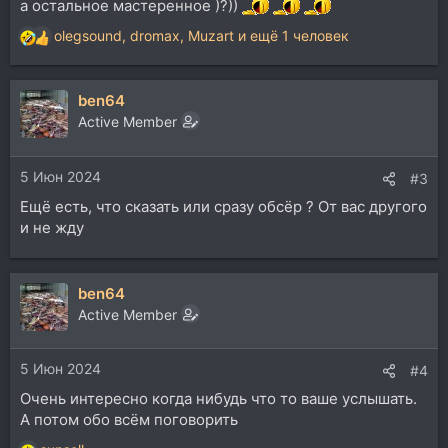
а остальное мастеренное )?))
olegsound
,
dromax
,
Muzart
и ещё 1 человек
Р
е
а
ben64
к
ц
Active Member
и
и
5 Июн 2024
:
#3
Ещё есть, что сказать или сразу обсёр ? От вас другого
и не жду
ben64
Active Member
5 Июн 2024
#4
Очень интересно когда нибудь что то ваше услышать.
А потом обо всём поговорить