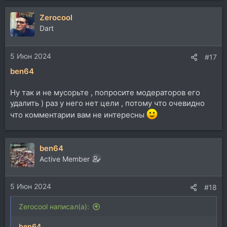
а
Zerocool
к
ц
Dart
и
и
5 Июн 2024
:
#17
ben64
Ну так и не мусорьте , попросите модераторов его
удалить ) раз у него нет цели , потому что очевидно
что комментарии вам не интересны
ben64
Active Member
5 Июн 2024
#18
Zerocool написал(а):
ben64