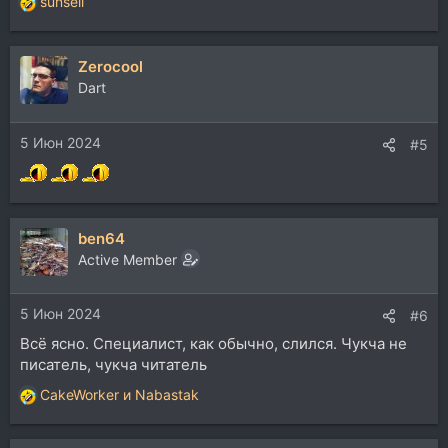
sunsell
Р
е
а
Zerocool
к
ц
Dart
и
и
5 Июн 2024
:
#5
ben64
Active Member
5 Июн 2024
#6
Всё ясно. Специалист, как обычно, слился. Чукча не
писатель, чукча читатель
CakeWorker
и
Nabastak
Р
е
а