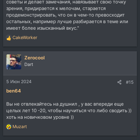
советы и делает замечания, навязывает свою точку
зрения, придирается к мелочам, старается
продемонстрировать, что он в чем-то превосходит
остальных, например лучше разбирается в теме или
имеет более изысканный вкус."
CakeWorker
Р
е
а
Zerocool
к
ц
Dart
и
и
5 Июн 2024
:
#15
ben64
Вы не отвлекайтесь на душнил , у вас впереди еще
целых лет 10 -20, чтобы научиться что либо сводить ))
хоть на новичковом уровне ))
Muzart
Р
е