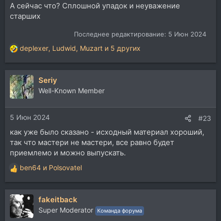
А сейчас что? Сплошной упадок и неуважение
старших
Последнее редактирование:
5 Июн 2024
deplexer
,
Ludwid
,
Muzart
и 5 других
Р
е
а
Seriy
к
ц
Well-Known Member
и
и
5 Июн 2024
:
#23
как уже было сказано - исходный материал хороший,
так что мастери не мастери, все равно будет
приемлемо и можно выпускать.
ben64
и
Polsovatel
Р
е
а
fakeitback
к
ц
Super Moderator
Команда форума
и