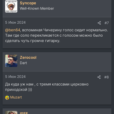
Syncope
к
ц
Well-Known Member
и
и
5 Июн 2024
:
#7
@ben64
, вспоминая Чичерину голос сидит нормально.
Там где соло перекликается с голосом можно было
сделать чуть громче гитарку.
Zerocool
Dart
5 Июн 2024
#8
Да куда уж нам , с тремя классами церковно
приходской )))
Muzart
Р
е
а
ISEE
к