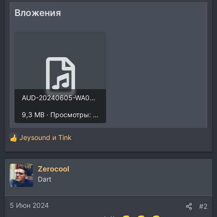
Вложения
AUD-20240605-WA0200.mp3
9,3 MB · Просмотры: 3.715
Jeysound
и
Tink
Р
е
а
Zerocool
к
ц
Dart
и
и
5 Июн 2024
:
#2