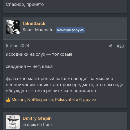
Спасибо, принято
fakeitback
Super Moderator
Команда форума
5 Июн 2024
#20
исходники на слух — толковые
сведения — нет, каша
фраза «не мастерёный вокал» наводит на мысли о
непонимании топикстартером предмета, что нам надо
обсуждать — пока решительно непонятно
Muzart
,
NotResponse
,
Polsovatel
и 6 других
Р
е
а
Dmitry Stepin
к
ц
je crois en trans
и