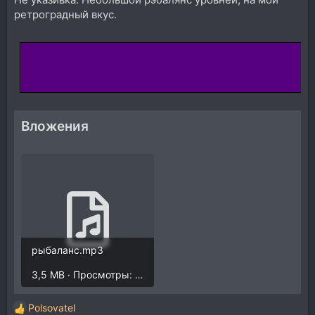
ретроградный вкус.
Вложения
рыбаланс.mp3
3,5 MB · Просмотры: 1.144
Polsovatel
Р