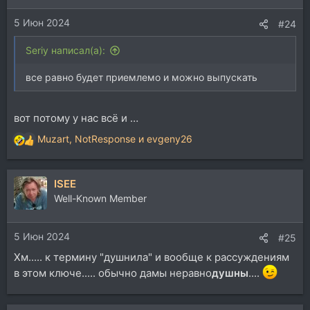
и
5 Июн 2024
:
#24
Seriy написал(а):
все равно будет приемлемо и можно выпускать
вот потому у нас всё и …
Muzart
,
NotResponse
и
evgeny26
Р
е
а
ISEE
к
ц
Well-Known Member
и
и
5 Июн 2024
:
#25
Хм..... к термину "душнила" и вообще к рассуждениям
в этом ключе..... обычно дамы неравно
душны
....