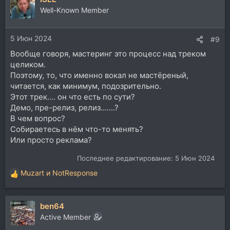
ц
Well-Known Member
и
и
5 Июн 2024
:
#9
Вообще говоря, мастеринг это процесс над треком
целиком.
Поэтому, то, что именно вокал не мастёреный,
читается, как минимум, подозрительно.
Этот трек.... он что есть по сути?
Демо, пре-релиз, релиз.......?
В чем вопрос?
Собираетесь в нём что-то менять?
Или просто реклама?
Последнее редактирование:
5 Июн 2024
Muzart
и
NotResponse
Р
е
а
ben64
к
ц
Active Member
и