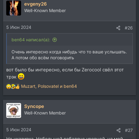
evgeny26
Well-Known Member
5 Июн 2024
#26
ben64 написал(а):
Очень интересно когда нибудь что то ваше услышать.
А потом обо всём поговорить
вот было бы интересно, если бы Zerocool свёл этот
трэк
Muzart
,
Polsovatel
и
ben64
Р
е
а
Syncope
к
ц
Well-Known Member
и
и
5 Июн 2024
:
#27
Не указивка. Небольшой рэбалянс уровней, на мой