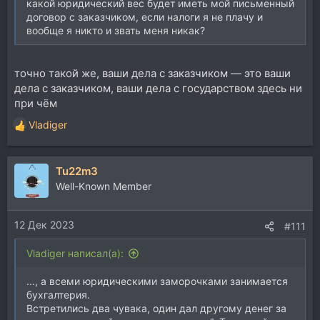
какой юридический вес будет иметь мой письменный
договор с заказчиком, если налоги я не плачу и
вообще я никто и звать меня никак?
точно такой же, ваши дела с заказчиком — это ваши
дела с заказчиком, ваши дела с государством здесь ни
при чём
Vladiger
Р
е
а
Tu22m3
к
ц
Well-Known Member
и
и
12 Дек 2023
:
#111
Vladiger написал(а):
..., а всеми юридическими заморочками занимается
бухгалтерия.
Встретились два чувака, один дал другому денег за