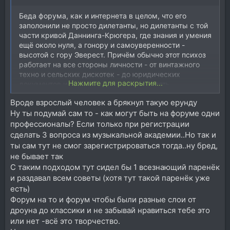
Беда форума, как и интернета в целом, что его
заполонили не просто дилетанты, но дилетанты с той
части кривой Даннинга-Крюгера, где знания и умения
ещё около нуля, а гонору и самоуверенности -
высотой с гору Эверест. Причём обычно этот психоз
работает на все стороны личности - от винтажного
техно и сельских дискотек - до юридических
Нажмите для раскрытия...
документов и того, как страной управлять.
Вроде взрослый человек а брякнул такую ерунду
Ладно я - любитель, в свободное время тут
Ну ты подумай сам то - как могут быть на форуме одни
развлекаюсь. Но я понимаю, почему нормальных
профи от подобных тем и обсуждений уже тошнить
профессионалы? Если только при регистрации
должно...
сделать 3 вопроса из музыкальной академии..Но так и
ты сам тут не смог зарегистрироваться тогда..ну бред,
не бывает так
С таким подходом тут сидел бы 1 всезнающий паренёк
и раздавал всем советы (хотя тут такой паренёк уже
есть)
Форум на то и форум чтобы были разные слои от
дроуна до классики и не забывай нравиться тебе это
или нет -всё это творчество.