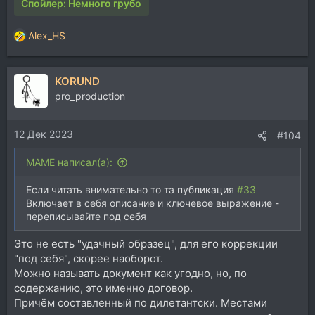
Спойлер:
Немного грубо
Alex_HS
Р
е
а
KORUND
к
ц
pro_production
и
и
12 Дек 2023
:
#104
MAME написал(а):
Если читать внимательно то та публикация
#33
Включает в себя описание и ключевое выражение -
переписывайте под себя
Это не есть "удачный образец", для его коррекции
"под себя", скорее наоборот.
Можно называть документ как угодно, но, по
содержанию, это именно договор.
Причём составленный по дилетантски. Местами