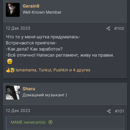
Gerain9
Well-Known Member
12 Дек 2023
#100
Что то у меня шутка придумалась-
Встречаются приятели-
-Как дела? Как заработок?
-Всё отлично! Написал регламент, живу на правки.
lamamama
,
Tunkul
,
Pushkin
и 4 других
Р
е
а
Sharu
к
ц
Домашний музыкант )
и
и
12 Дек 2023
:
#101
MAME написал(а):