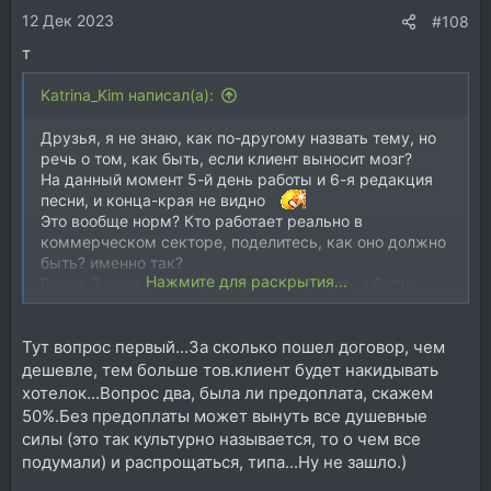
12 Дек 2023
#108
т
Katrina_Kim написал(а):
Друзья, я не знаю, как по-другому назвать тему, но
речь о том, как быть, если клиент выносит мозг?
На данный момент 5-й день работы и 6-я редакция
песни, и конца-края не видно
Это вообще норм? Кто работает реально в
коммерческом секторе, поделитесь, как оно должно
быть? именно так?
Нажмите для раскрытия...
Вчера 3 часа делали 4 такта вступления - убери
скрипки, верни скрипки, убери снейр, верни снейр,
хочу синкопу, не хочу синкопу....
Тут вопрос первый...За сколько пошел договор, чем
ну вот, вроде что-то вырисовывается... а теперь я
хочу с 13-го такта все это повторить еще раз до
дешевле, тем больше тов.клиент будет накидывать
конца
Т.е. песня внезапно увеличилась в полтора
хотелок...Вопрос два, была ли предоплата, скажем
раза!
50%.Без предоплаты может вынуть все душевные
Нет ни одного момента, который бы человек не
силы (это так культурно называется, то о чем все
попытался изменить - по-моему, что-то не так с
подумали) и распрощаться, типа...Ну не зашло.)
бочкой, вот эти скрипки плохо звучат, убери