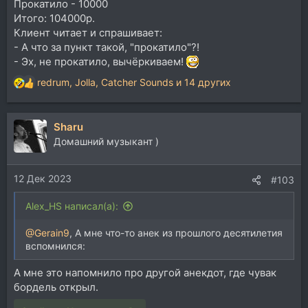
Прокатило - 10000
Итого: 104000р.
Клиент читает и спрашивает:
- А что за пункт такой, "прокатило"?!
- Эх, не прокатило, вычёркиваем!
redrum
,
Jolla
,
Catcher Sounds
и 14 других
Р
е
а
Sharu
к
ц
Домашний музыкант )
и
и
12 Дек 2023
:
#103
Alex_HS написал(а):
@Gerain9
, А мне что-то анек из прошлого десятилетия
вспомнился:
А мне это напомнило про другой анекдот, где чувак
бордель открыл.