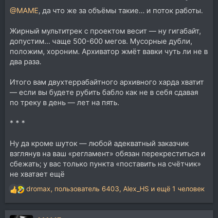
@MAME
, да что же за объёмы такие… и поток работы.
Жирный мультитрек с проектом весит — ну гигабайт,
допустим… чаще 500-600 мегов. Мусорные дубли,
положим, хороним. Архиватор жмёт вавки чуть ли не в
два раза.
Итого вам двухтеррабайтного архивного харда хватит
— если вы будете рубить бабло как не в себя сдавая
по треку в день — лет на пять.
* * *
Ну да кроме шуток — любой адекватный заказчик
взглянув на ваш «регламент» обязан перекреститься и
сбежать; у вас только пункта «поставить на счётчик»
не хватает ещё
dromax
,
пользователь 6403
,
Alex_HS
и ещё 1 человек
Р
е
а