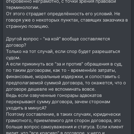
откровенно неграмотно, с точки зрения правовой
терминологии.
От этого страдает определённость его условий. Не
говоря уже о некоторых пунктах, ставящих заказчика в
странную позицию.
Другой вопрос - "на кой" вообще составляется
договор?
Только на тот случай, если спор будет разрешаться
судом.
А если прикинуть все "за и против" обращения в суд,
по таким договорам, как то - временнЫе затраты,
финансовые, моральные издержки, и сопоставить с
предполагаемой суммой договора, то окажется, что о
договоре дешевле не вспоминать вовсе.
Ведь если озвученные гонорары адвокатов
перекрывают сумму договора, зачем сторонам
уходить в минусА?
Поэтому составление, в таких случаях, юридически
грамотного, приемлемого для сторон договора, это
больше вопрос самоуважения и статуса. Если клиент
видит, что "все красиво" в договоре, у него и