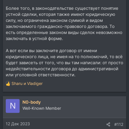
Более того, в законодательстве существует понятие
устной сделки, которая также имеют юридическую
силу, но ограничена законом суммой и видом
заключаемого гражданско-правового договора. То
есть определенные законом виды сделок невозможно
заключать в устной форме.
А вот если вы заключите договор от имени
юридического лица, не имея на то полномочий, то всё
будет зависеть от того, что вы там написали: от просто
недействительности договора до административной
или уголовной ответственности.
Sharu
и
Vladiger
Р
е
а
N0-body
к
N
ц
Well-Known Member
и
и
12 Дек 2023
:
#112