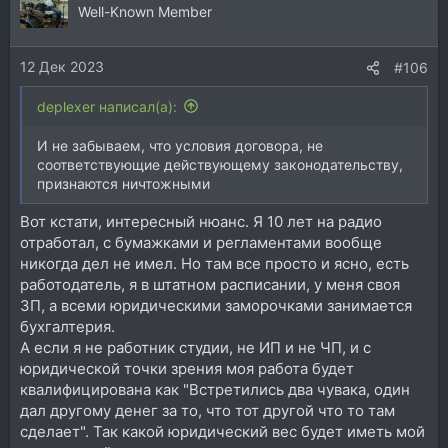
ц
Well-Known Member
и
и
12 Дек 2023
:
#106
deplexer написал(а):
И не забываем, что условия договора, не
соответствующие действующему законодательству,
признаются ничтожными
Вот кстати, интересный нюанс. Я 10 лет на радио
отработал, с бумажками и регламентами вообще
никогда дел не имел. Но там все просто и ясно, есть
работодатель, я в штатном расписании, у меня своя
ЗП, а всеми юридическими заморочками занимается
бухгалтерия.
А если я не работник студии, не ИП и не ЧП, и с
юридической точки зрения моя работа будет
квалифицирована как "Встретились два чувака, один
дал другому денег за то, что тот другой что то там
сделает". Так какой юридический вес будет иметь мой