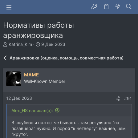
Нормативы работы
аранжировщика
А
Д
Katrina_Kim
9 Дек 2023
в
а
т
т
Аранжировка (оценка, помощь, совместная работа)
о
а
р
н
т
а
MAME
е
ч
Well-Known Member
м
а
ы
л
а
12 Дек 2023
#91
Alex_HS написал(а):
В шоубизе и пожестче бывает... там регулярно "на
позавчера" нужно. И порой "к четвергу" важнее, чем
"круто".