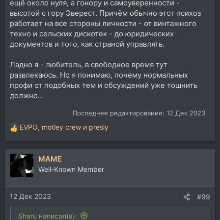
ещё около нуля, а гонору и самоуверенности -
высотой с гору Эверест. Причём обычно этот психоз
работает на все стороны личности - от винтажного
техно и сельских дискотек - до юридических
документов и того, как страной управлять.
Ладно я - любитель, в свободное время тут
развлекаюсь. Но я понимаю, почему нормальных
профи от подобных тем и обсуждений уже тошнить
должно...
Последнее редактирование:
12 Дек 2023
EVPO
,
motley crew
и
presly
Р
е
а
MAME
к
ц
Well-Known Member
и
и
12 Дек 2023
:
#99
Sharu написал(а):