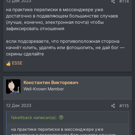
12 Дек 2023
#114
на практике переписки в мессенджере уже
достаточно в подавляющем большинстве случаев
(лучше, конечно, электронная почта) чтобы
зафиксировать отношения
если подозреваете, что противоположная сторона
начнёт юлить, удалять или фотошопить, не дай бог —
скрины сделайте
ESSE
Р
е
а
Константин Викторович
к
ц
Well-Known Member
и
и
12 Дек 2023
:
#115
fakeitback написал(а):
на практике переписки в мессенджере уже
достаточно в подавляющем большинстве случаев