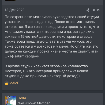
13 Дек 2023
#119
По сохранности материала руководство нашей студии
установило срок в один год. После этого материалы
стираются. Я же храню исходники и проекты того, что
мне самому кажется интересным и да, есть диски в
архиве и 15-летней давности, некоторые и старше.
Также всем предлагаю слетать стемы миксов, это
тоже остается и у артистов и у меня. Но опять же, это
далеко не каждый проект иначе места не хватит, итак
шкаф забит хардами.
В архиве студии хранится огромное количество
мастеров, НО это материал принадлежит нашей
студии и даже приносит некоторый доход))
MAME
Р
е
а
Jolla
к
ц
Well-Known Member