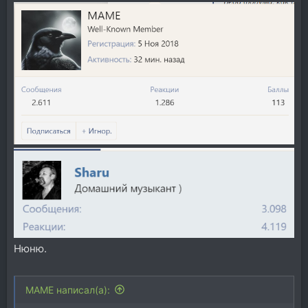
Нюню.
MAME написал(а):