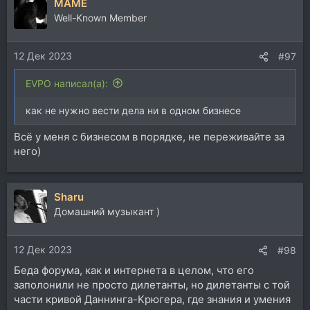
MAME
к
ц
Well-Known Member
и
и
12 Дек 2023
:
#97
EVPO написал(а):
как не нужно вести дела ни в одном бизнесе
Всё у меня с бизнесом в порядке, не переживайте за
него)
Sharu
Домашний музыкант )
12 Дек 2023
#98
Беда форума, как и интернета в целом, что его
заполонили не просто дилетанты, но дилетанты с той
части кривой Даннинга-Крюгера, где знания и умения