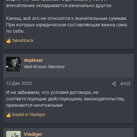
впечатление складывается изначально другое.
Канеш, всё это не относится к значительным суммам.
При которых юридическая составляющая важна сама
по себе.
fakeitback
Р
е
а
deplexer
к
ц
Well-Known Member
и
и
12 Дек 2023
:
#105
И не забываем, что условия договора, не
соответствующие действующему законодательству,
признаются ничтожными
basЫl
и
Vladiger
Р
е
а
Vladiger
к