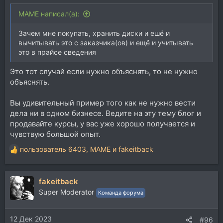
MAME написал(а):
Зачем мне покупать, хранить диски и ешё и
вычитывать это с заказчика(ов) и ещё и учитывать
это в прайсе сведения
Это тот случай если нужно объяснять, то не нужно
объяснять.
Вы удивительный пример того как не нужно вести
дела ни в одном бизнесе. Ведите на эту тему блог и
продавайте курсы, у вас уже хорошо получается и
чувствую большой опыт.
пользователь 6403
,
MAME
и
fakeitback
Р
е
а
fakeitback
к
ц
Super Moderator
Команда форума
и
и
12 Дек 2023
:
#96