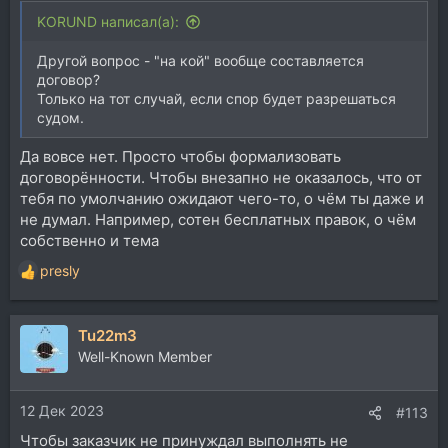
KORUND написал(а):
Другой вопрос - "на кой" вообще составляется
договор?
Только на тот случай, если спор будет разрешаться
судом.
Да вовсе нет. Просто чтобы формализовать
договорённости. Чтобы внезапно не оказалось, что от
тебя по умолчанию ожидают чего-то, о чём ты даже и
не думал. Например, сотен бесплатных правок, о чём
собственно и тема
presly
Р
е
а
Tu22m3
к
ц
Well-Known Member
и
и
12 Дек 2023
:
#113
Чтобы заказчик не принуждал выполнять не