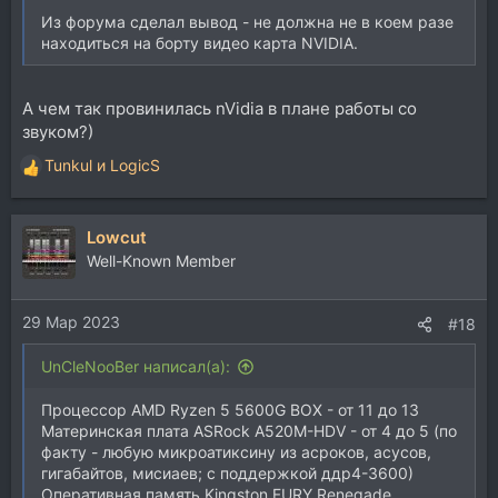
Из форума сделал вывод - не должна не в коем разе
находиться на борту видео карта NVIDIA.
А чем так провинилась nVidia в плане работы со
звуком?)
Tunkul
и
LogicS
Р
е
а
Lowcut
к
ц
Well-Known Member
и
и
29 Мар 2023
:
#18
UnCleNooBer написал(а):
Процессор AMD Ryzen 5 5600G BOX - от 11 до 13
Материнская плата ASRock A520M-HDV - от 4 до 5 (по
факту - любую микроатиксину из асроков, асусов,
гигабайтов, мисиаев; с поддержкой ддр4-3600)
Оперативная память Kingston FURY Renegade