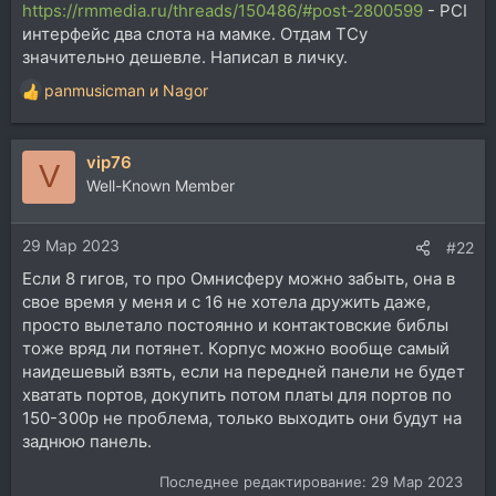
https://rmmedia.ru/threads/150486/#post-2800599
- PCI
интерфейс два слота на мамке. Отдам ТСу
значительно дешевле. Написал в личку.
panmusicman
и
Nagor
Р
е
а
vip76
к
V
ц
Well-Known Member
и
и
29 Мар 2023
:
#22
Если 8 гигов, то про Омнисферу можно забыть, она в
свое время у меня и с 16 не хотела дружить даже,
просто вылетало постоянно и контактовские библы
тоже вряд ли потянет. Корпус можно вообще самый
наидешевый взять, если на передней панели не будет
хватать портов, докупить потом платы для портов по
150-300р не проблема, только выходить они будут на
заднюю панель.
Последнее редактирование:
29 Мар 2023