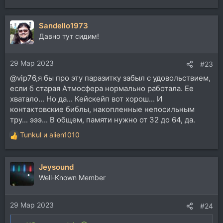
Sandello1973
Давно тут сидим!
29 Мар 2023
#23
@vip76,я бы про эту паразитку забыл с удовольствием,
если б старая Атмосфера нормально работала. Ее
хватало... Но да... Кейскейп вот хорош... И
контактовские библы, накопленные непосильным
тру... эээ... В общем, памяти нужно от 32 до 64, да.
Tunkul
и
alien1010
Р
е
а
Jeysound
к
ц
Well-Known Member
и
и
29 Мар 2023
:
#24