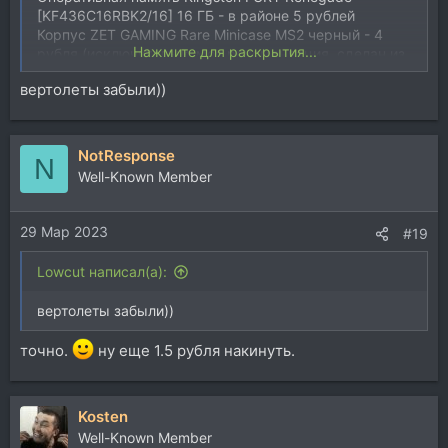
[KF436C16RBK2/16] 16 ГБ - в районе 5 рублей
Корпус ZET GAMING Rare Minicase MS2 черный - 4
Нажмите для раскрытия...
рубля (исключительно моя рекомендация, сделан из
"железа", продуваем насквозь, есть аналог в виде
вертолеты забыли))
термалтейка верса h17-h18)
Блок питания FSP PNR PRO 400W [ATX-400PNR PRO] -
2.5 рубля
NotResponse
N
На скорую руку без претензий, для примера,
Well-Known Member
показать, что в 30 рублей легко влезть, собрав, в
принципе, не плохой по производительности
системник, причем новый (цены были взяты из днс).
29 Мар 2023
#19
Но что делать с PCI интерфейсом, увы
Lowcut написал(а):
вертолеты забыли))
точно.
ну еще 1.5 рубля накинуть.
Kosten
Well-Known Member