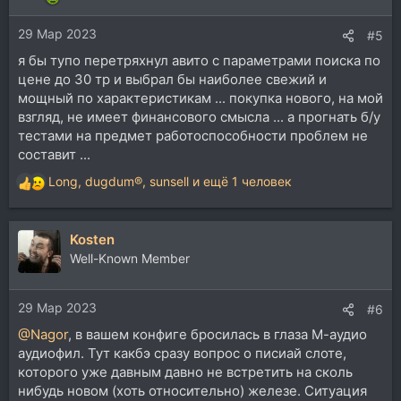
и
и
29 Мар 2023
:
#5
я бы тупо перетряхнул авито с параметрами поиска по
цене до 30 тр и выбрал бы наиболее свежий и
мощный по характеристикам ... покупка нового, на мой
взгляд, не имеет финансового смысла ... а прогнать б/у
тестами на предмет работоспособности проблем не
составит ...
Long
,
dugdum®
,
sunsell
и ещё 1 человек
Р
е
а
Kosten
к
ц
Well-Known Member
и
и
29 Мар 2023
:
#6
@Nagor
, в вашем конфиге бросилась в глаза М-аудио
аудиофил. Тут какбэ сразу вопрос о писиай слоте,
которого уже давным давно не встретить на сколь
нибудь новом (хоть относительно) железе. Ситуация