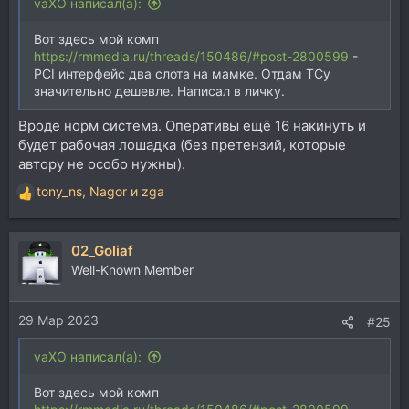
vaXO написал(а):
Вот здесь мой комп
https://rmmedia.ru/threads/150486/#post-2800599
-
PCI интерфейс два слота на мамке. Отдам ТСу
значительно дешевле. Написал в личку.
Вроде норм система. Оперативы ещё 16 накинуть и
будет рабочая лошадка (без претензий, которые
автору не особо нужны).
tony_ns
,
Nagor
и
zga
Р
е
а
02_Goliaf
к
ц
Well-Known Member
и
и
29 Мар 2023
:
#25
vaXO написал(а):
Вот здесь мой комп