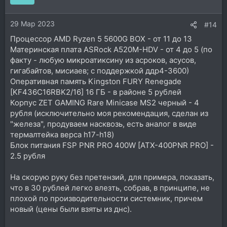
и
и
29 Мар 2023
:
#14
Процессор AMD Ryzen 5 5600G BOX - от 11 до 13
Материнская плата ASRock A520M-HDV - от 4 до 5 (по
факту - любую микроатиксину из асроков, асусов,
гигабайтов, мисиаев; с поддержкой ддр4-3600)
Оперативная память Kingston FURY Renegade
[KF436C16RBK2/16] 16 ГБ - в районе 5 рублей
Корпус ZET GAMING Rare Minicase MS2 черный - 4
рубля (исключительно моя рекомендация, сделан из
"железа", продуваем насквозь, есть аналог в виде
термалтейка верса h17-h18)
Блок питания FSP PNR PRO 400W [ATX-400PNR PRO] -
2.5 рубля
На скорую руку без претензий, для примера, показать,
что в 30 рублей легко влезть, собрав, в принципе, не
плохой по производительности системник, причем
новый (цены были взяты из днс).