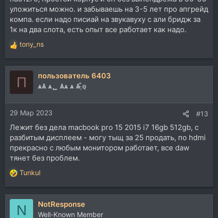
уложиться можно. и забываешь на 3-5 лет про апгрейд
компа. если надо писиай на звукавуху с али бридж за
1к на два слота, есть опыт все работает как надо.
tony_ns
Р
е
а
пользователь 6403
к
П
ц
ѧѦ ѧ ̢ ̱ ̧̱ Ѧѧ ѧ Ѧ ̵̗̊o̵̖
и
и
29 Мар 2023
:
#13
Лежит без дела macbook pro 15 2015 i7 16gb 512gb, с
разбитым дисплеем - могу тыщ за 25 продать, по hdmi
прекрасно с любым монитором работает, все daw
тянет без проблем.
Tunkul
Р
е
а
NotResponse
к
N
ц
Well-Known Member