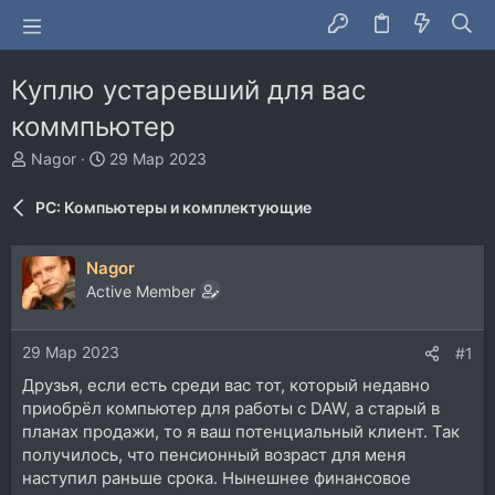
Куплю устаревший для вас
коммпьютер
А
Д
Nagor
29 Мар 2023
в
а
т
т
PC: Компьютеры и комплектующие
о
а
р
н
т
а
Nagor
е
ч
Active Member
м
а
ы
л
а
29 Мар 2023
#1
Друзья, если есть среди вас тот, который недавно
приобрёл компьютер для работы c DAW, а старый в
планах продажи, то я ваш потенциальный клиент. Так
получилось, что пенсионный возраст для меня
наступил раньше срока. Нынешнее финансовое