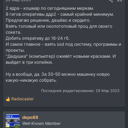
#4
2 ядра - кошмар по сегодняшним меркам.
8 гигов оперативы ддр2 - самый крайний минимум.
Предлагаю решение, дешёво и сердито.
Взять топовый или околотоповый проц для своего
сокета.
Добить оперативу до 16-24 гб.
И самое главное - взять ssd под систему, программы и
проекты.
"Дедушка" (компьютер) оживёт новыми красками. И
выйдет в три копейки.
Ну а вообще, да. За 30-50 можно машинку новую
какую-никакую собрать.
Последнее редактирование:
29 Мар 2023
Radiocaster
Р
е
а
depo88
к
ц
Well-Known Member