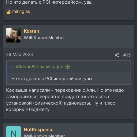
Но что делать с PCI интерфейсом, увы
mitinglas
Р
е
а
Kosten
к
ц
Well-Known Member
и
и
29 Мар 2023
:
#15
UnCleNooBer написал(а):
Но что делать с PCI интерфейсом, увы
Как выше написали - переходник с Али. Но это надо
заморочиться, вероятно придется колхозить c
установкой (физической) аудиокарты. Ну и плюс
косарик к бюджету
NotResponse
N
Well-Known Member