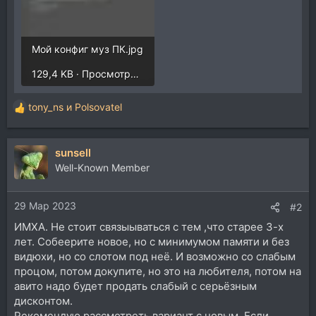
Мой конфиг муз ПК.jpg
129,4 KB · Просмотры: 385
tony_ns
и
Polsovatel
Р
е
а
sunsell
к
ц
Well-Known Member
и
и
29 Мар 2023
:
#2
ИМХА. Не стоит связыываться с тем ,что старее 3-х
лет. Собеерите новое, но с минимумом памяти и без
видюхи, но со слотом под неё. И возможно со слабым
процом, потом докупите, но это на любителя, потом на
авито надо будет продать слабый с серьёзным
дисконтом.
Рекомендую рассмотреть вариант с новым. Если