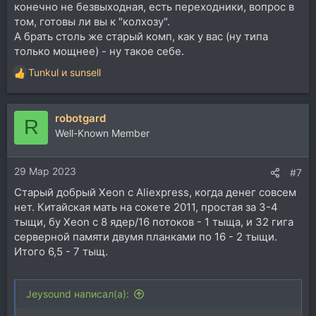
конечно не безвыходная, есть переходники, вопрос в
том, готовы ли вы к "колхозу".
А брать столь же старый комп, как у вас (ну типа
только мощнее) - ну такое себе.
Tunkul
и
sunsell
Р
е
а
robotgard
к
R
ц
Well-Known Member
и
и
29 Мар 2023
:
#7
Старый добрый Xeon с Aliexpress, когда денег совсем
нет. Китайская мать на сокете 2011, простая за 3-4
тыщи, бу Xeon c 8 ядер/16 потоков - 1 тыща, и 32 гига
серверной памяти двумя планками по 16 - 2 тыщи.
Итого 6,5 - 7 тыщ.
Jeysound написал(а):