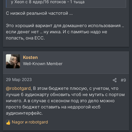
у Xeon c 8 ядер/16 потоков - 1 тыща
С низкой реальной частотой ...
Это хороший вариант для домашнего использования ..
если денег нет .. ну имха. И с памятью надо не
попасть, она ECC.
Kosten
Well-Known Member
29 Мар 2023
#9
@robotgard
, В этом бюджете плюсую, с учетом, что
лучше б аудиокарту обновить чтоб не мутить с портом
ничего. А в случае с ксеоном под это дело можно
просто бюджет оставить на недорогой юсб
аудиоинтерфейс.
Nagor
и
robotgard
Р
е