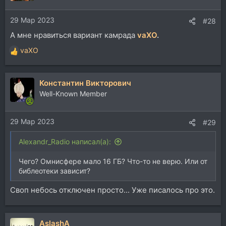
и
и
29 Мар 2023
:
#28
А мне нравиться вариант камрада
vaXO
.
vaXO
Р
е
а
Константин Викторович
к
ц
Well-Known Member
и
и
29 Мар 2023
:
#29
Alexandr_Radio написал(а):
Чего? Омнисфере мало 16 ГБ? Что-то не верю. Или от
библеотеки зависит?
Своп небось отключен просто... Уже писалось про это.
AslashA