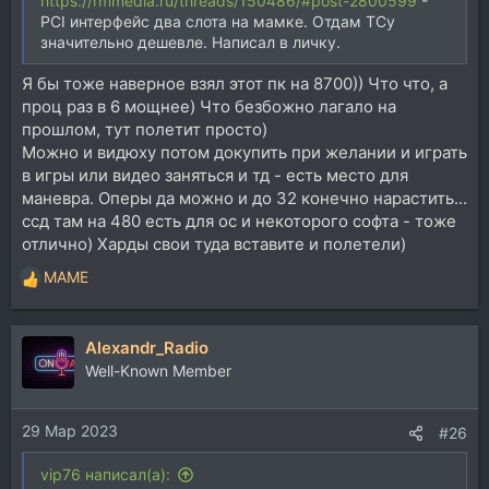
https://rmmedia.ru/threads/150486/#post-2800599
-
PCI интерфейс два слота на мамке. Отдам ТСу
значительно дешевле. Написал в личку.
Я бы тоже наверное взял этот пк на 8700)) Что что, а
проц раз в 6 мощнее) Что безбожно лагало на
прошлом, тут полетит просто)
Можно и видюху потом докупить при желании и играть
в игры или видео заняться и тд - есть место для
маневра. Оперы да можно и до 32 конечно нарастить...
ссд там на 480 есть для ос и некоторого софта - тоже
отлично) Харды свои туда вставите и полетели)
MAME
Р
е
а
Alexandr_Radio
к
ц
Well-Known Member
и
и
29 Мар 2023
:
#26
vip76 написал(а):