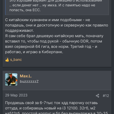
Это хороший вариант для домашнего использования
.. если денег нет .. ну имха. И с памятью надо не
попасть, она ECC.
С китайским хуананем и ими подобными - не
попадешь, они и десктопную и серверную как правило
поддерживают.
Я сам себе брал дешевую китайскую мать, поначалу
вставил то, чтобы под рукой - обычную DDR, потом
взял серверной 64 гига, все норм. Третий год - и
работаю, и играю в Киберпанк.
s_banc
Р
е
а
Max.L.
к
ц
buzzzzzzZ
и
и
29 Мар 2023
:
#12
Продаешь свой за 6-7тыс ток хдд парочку оставь
оттуда, и собираешь новый на i3 12100. 32гб, м2
на512гб, простой корпус и бп без выпендрежа в 30-35