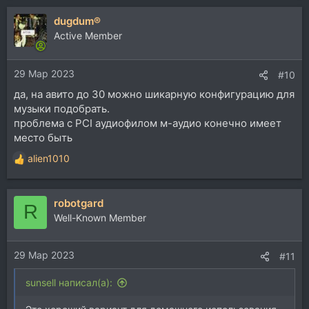
а
dugdum®
к
ц
Active Member
и
и
29 Мар 2023
:
#10
да, на авито до 30 можно шикарную конфигурацию для
музыки подобрать.
проблема с PCI аудиофилом м-аудио конечно имеет
место быть
alien1010
Р
е
а
robotgard
к
R
ц
Well-Known Member
и
и
29 Мар 2023
:
#11
sunsell написал(а):