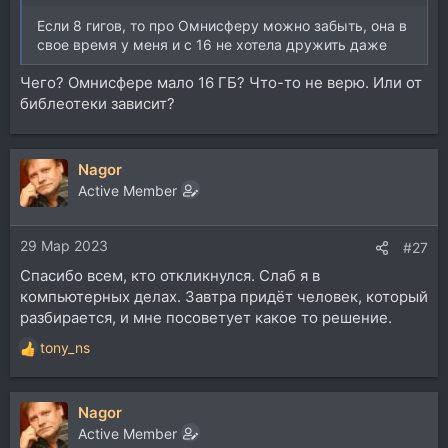
Если 8 гигов, то про Омнисферу можно забыть, она в
свое время у меня и с 16 не хотела дружить даже
Чего? Омнисфере мало 16 ГБ? Что-то не верю. Или от
библеотеки зависит?
Nagor
Active Member
29 Мар 2023
#27
Спасибо всем, кто откликнулся. Слаб я в
компьютерных делах. Завтра придёт человек, который
разбирается, и мне посоветует какое то решение.
tony_ns
Р
е
а
Nagor
к
ц
Active Member