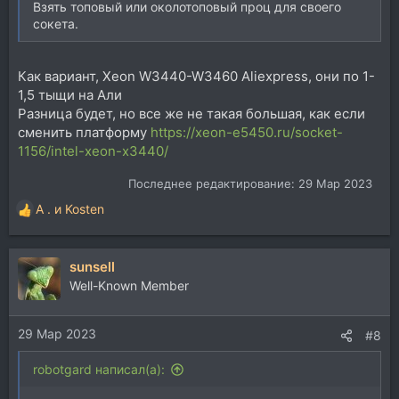
Взять топовый или околотоповый проц для своего
сокета.
Как вариант, Xeon W3440-W3460 Aliexpress, они по 1-
1,5 тыщи на Али
Разница будет, но все же не такая большая, как если
сменить платформу
https://xeon-e5450.ru/socket-
1156/intel-xeon-x3440/
Последнее редактирование:
29 Мар 2023
A .
и
Kosten
Р
е
а
sunsell
к
ц
Well-Known Member
и
и
29 Мар 2023
:
#8
robotgard написал(а):