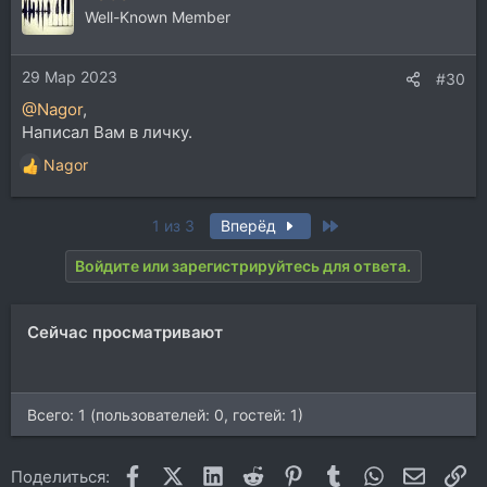
Well-Known Member
29 Мар 2023
#30
@Nagor
,
Написал Вам в личку.
Nagor
Р
е
а
Last
1 из 3
Вперёд
к
ц
Войдите или зарегистрируйтесь для ответа.
и
и
:
Сейчас просматривают
Всего: 1 (пользователей: 0, гостей: 1)
Facebook
X (Twitter)
LinkedIn
Reddit
Pinterest
Tumblr
WhatsApp
Электр
Сс
Поделиться: