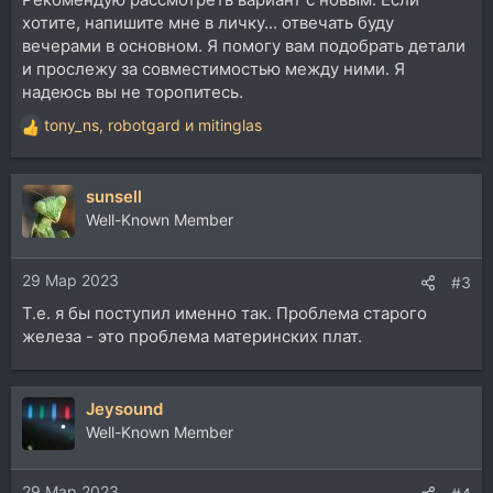
хотите, напишите мне в личку... отвечать буду
вечерами в основном. Я помогу вам подобрать детали
и прослежу за совместимостью между ними. Я
надеюсь вы не торопитесь.
tony_ns
,
robotgard
и
mitinglas
Р
е
а
sunsell
к
ц
Well-Known Member
и
и
29 Мар 2023
:
#3
Т.е. я бы поступил именно так. Проблема старого
железа - это проблема материнских плат.
Jeysound
Well-Known Member
29 Мар 2023