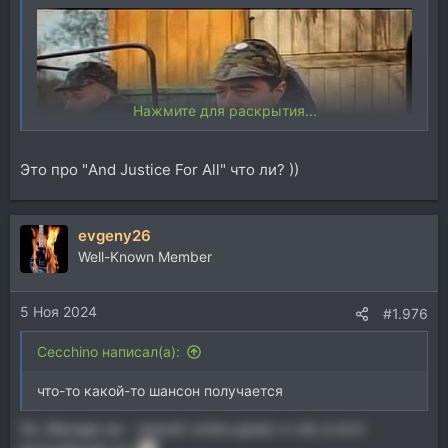
Нажмите для раскрытия...
Это про "
And Justice For All" что ли? ))
evgeny26
Well-Known Member
5 Ноя 2024
#1.976
Cecchino написал(а):
что-то какой-то шансон получается
Эх, Магада-ан - значит опять домо-о-ой, в этот