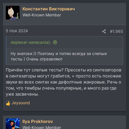
а
Константин Викторович
к
ц
Well-Known Member
и
и
5 Ноя 2024
:
#1.965
deplexer написал(а):
Ну знатоки )) Поэтому и топлю всегда за слепые
тесты ) Очень отрезвляют
Причём тут слепые тесты? Прессеты из синтезаторов
в синтезаторы могут грабится, + просто есть похожие
звуки во всех синтах как дефолтные жанровые. Речь о
том, что тембры очень популярные, и много раз где
уже засвечены.
Jeysound
Р
е
а
Ilya Prokhorov
к
ц
Well-Known Member