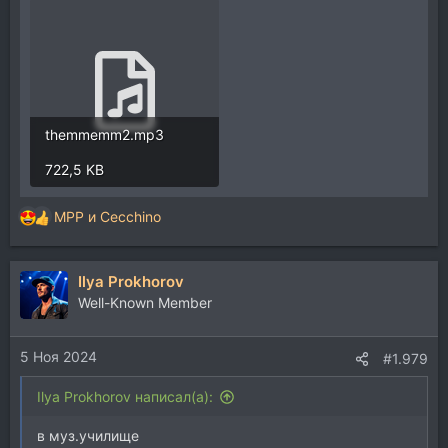
themmemm2.mp3
722,5 KB
MPP
и
Cecchino
Р
е
а
Ilya Prokhorov
к
ц
Well-Known Member
и
и
5 Ноя 2024
:
#1.979
Ilya Prokhorov написал(а):
в муз.училище