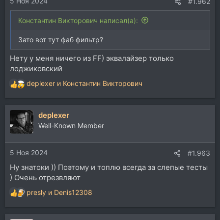
5 Ноя 2024
:
#1.962
Константин Викторович написал(а):
Зато вот тут фаб фильтр?
Нету у меня ничего из FF) эквалайзер только
лоджиковский
deplexer
и
Константин Викторович
Р
е
а
deplexer
к
ц
Well-Known Member
и
и
5 Ноя 2024
:
#1.963
Ну знатоки )) Поэтому и топлю всегда за слепые тесты
) Очень отрезвляют
presly
и
Denis12308
Р
е
а