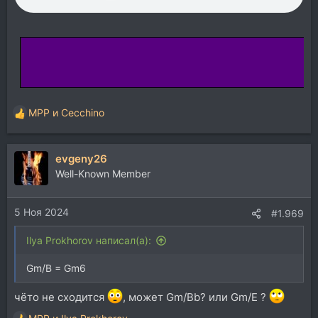
MPP
и
Cecchino
Р
е
а
evgeny26
к
ц
Well-Known Member
и
и
5 Ноя 2024
:
#1.969
Ilya Prokhorov написал(а):
Gm/B = Gm6
чёто не сходится
, может Gm/Bb? или Gm/E ?