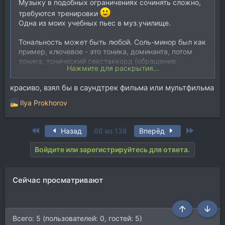
Музыку в подобных ограничениях сочинять сложно,
требуются тренировки
Одна из моих учебных пьес в муз.училище.
Тональность может быть любой. Соль-минор был как
пример, ключевое - это тоника, доминанта, потом
тоника, тонический секстаккорд (обращение
Нажмите для раскрытия...
трезвучия) и т.д.
Т.е. T-D, T-T6-S-S6
красиво, взял бы в саундтрек фильма или мультфильма
Не пытаться использовать сложную гармонию и т.п.,
а в рамках простых гармоний (например, трезвучия
Ilya Prokhorov
Р
и их обращения) сочинять простые мелодии, что
е
полезно для наших drop задач
а
First
Last
Назад
66 из 138
Вперёд
к
ц
Войдите или зарегистрируйтесь для ответа.
и
и
:
Сейчас просматривают
Посмотреть вложение 255294
Всего: 5 (пользователей: 0, гостей: 5)