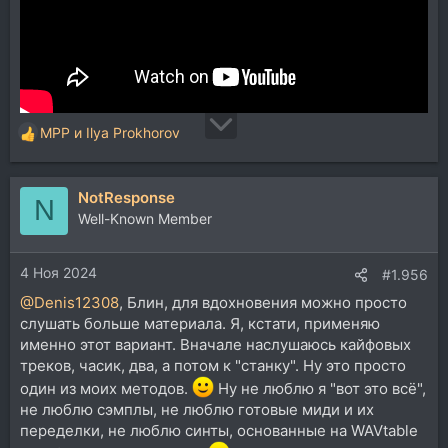
MPP
и
Ilya Prokhorov
Р
е
а
NotResponse
к
N
ц
Well-Known Member
и
и
4 Ноя 2024
:
#1.956
@Denis12308
, Блин, для вдохновения можно просто
слушать больше материала. Я, кстати, применяю
именно этот вариант. Вначале наслушаюсь кайфовых
треков, часик, два, а потом к "станку". Ну это просто
один из моих методов.
Ну не люблю я "вот это всё",
не люблю сэмплы, не люблю готовые миди и их
переделки, не люблю синты, основанные на WAVtable