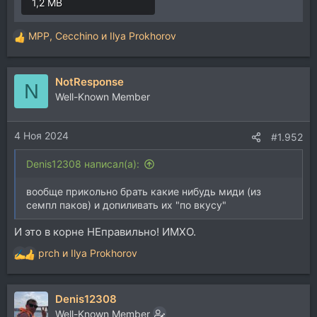
1,2 MB
MPP
,
Cecchino
и
Ilya Prokhorov
Р
е
а
NotResponse
к
N
ц
Well-Known Member
и
и
4 Ноя 2024
:
#1.952
Denis12308 написал(а):
вообще прикольно брать какие нибудь миди (из
семпл паков) и допиливать их "по вкусу"
И это в корне НЕправильно! ИМХО.
prch
и
Ilya Prokhorov
Р
е
а
Denis12308
к
ц
Well-Known Member