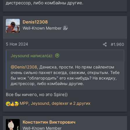
дистрессор, либо комбайны другие.
Denis12308
Well-Known Member
5 Ноя 2024
#1.960
Jeysound написал(а):
@Denis12308
, Дениска, прости. Но прям сайлентом
очень сильно пахнет всегда, свежим, открытым. Тебе
бы мож "облагородить" его как-нибудь? На вскидку,
дистрессор, либо комбайны другие.
Все бы ничего, но это Spire))
MPP
,
Jeysound
,
deplexer
и 2 других
Р
е
а
Константин Викторович
к
ц
Well-Known Member