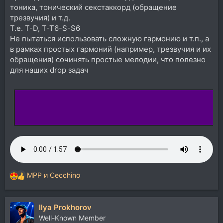
тоника, тонический секстаккорд (обращение
трезвучия) и т.д.
Т.е. T-D, T-T6-S-S6
Не пытаться использовать сложную гармонию и т.п., а
в рамках простых гармоний (например, трезвучия и их
обращения) сочинять простые мелодии, что полезно
для наших drop задач
MPP
и
Cecchino
Р
е
а
Ilya Prokhorov
к
ц
Well-Known Member