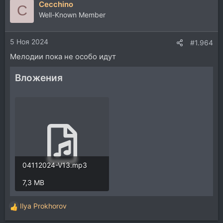
Cecchino
к
C
ц
Well-Known Member
и
и
5 Ноя 2024
:
#1.964
Мелодии пока не особо идут
Вложения
04112024-V13.mp3
7,3 MB
Ilya Prokhorov
Р
е