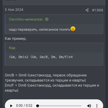
и
и
5 Ноя 2024
:
#1.968
Cecchino написал(а):
надо переварить, написанное понять
Как пример,
Код:
(Gm, Dm)x2 (Gm, Gm/B, Dm, Dm/F)x4
Gm/B = Gm6 (секстаккорд, первое обращение
трезвучия, складывается из терции и кварты)
Dm/F = Dm6 (секстаккорд, складывается из терции и
кварты)