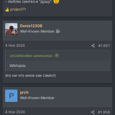
- люблю синтез и "душу".
project71
Р
е
а
Denis12308
к
ц
Well-Known Member
и
и
4 Ноя 2024
:
#1.957
UnCleNooBer написал(а):
WAVtable
это ни что иное как сэмпл)
prch
P
Well-Known Member
4 Ноя 2024
#1.958