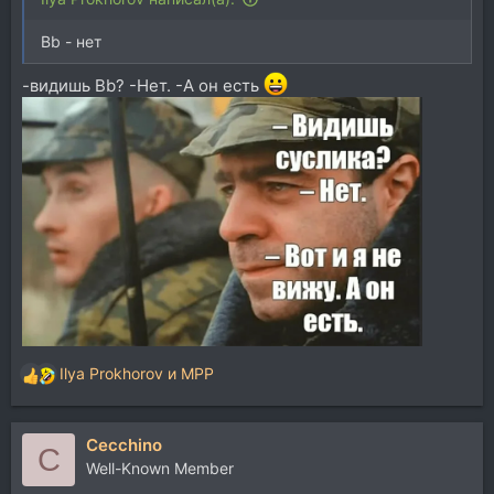
Bb - нет
-видишь Bb? -Нет. -А он есть
Ilya Prokhorov
и
MPP
Р
е
а
Cecchino
к
C
ц
Well-Known Member
и