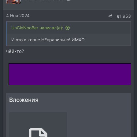
и
и
4 Ноя 2024
:
#1.953
UnCleNooBer написал(а):
И это в корне НЕправильно! ИМХО.
чёй-то?
Вложения