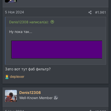
и
и
5 Ноя 2024
:
#1.961
Denis12308 написал(а):
Ну пока так...
Зато вот тут фаб фильтр?
deplexer
Р
е
а
Denis12308
к
ц
Well-Known Member
и
и