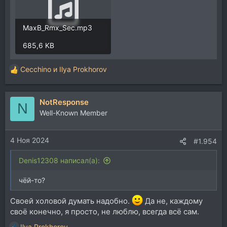
MaxB_Rmx_Sec.mp3
685,6 KB
Cecchino
и
Ilya Prokhorov
Р
е
а
NotResponse
к
N
ц
Well-Known Member
и
и
4 Ноя 2024
:
#1.954
Denis12308 написал(а):
чёй-то?
Своей холовой думать надобно.
Да не, каждому
своё конечно, я просто, не люблю, всегда всё сам.
Ilya Prokhorov