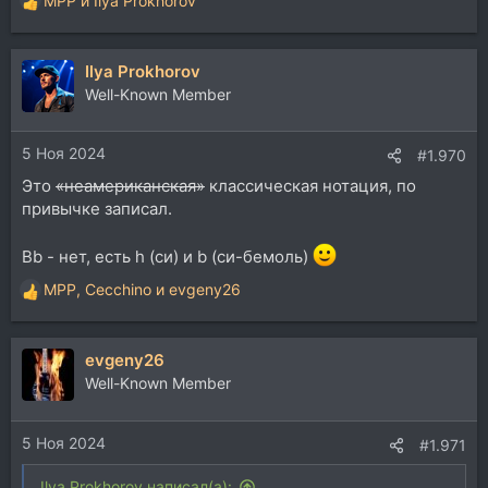
MPP
и
Ilya Prokhorov
Р
е
а
Ilya Prokhorov
к
ц
Well-Known Member
и
и
5 Ноя 2024
:
#1.970
Это
«неамериканская»
классическая нотация, по
привычке записал.
Bb - нет, есть h (си) и b (си-бемоль)
MPP
,
Cecchino
и
evgeny26
Р
е
а
evgeny26
к
ц
Well-Known Member
и
и
5 Ноя 2024
:
#1.971
Ilya Prokhorov написал(а):