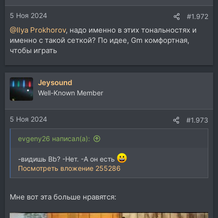
и
5 Ноя 2024
:
#1.972
@Ilya Prokhorov
, надо именно в этих тональностях и
именно с такой сеткой? По идее, Gm комфортная,
чтобы играть
Jeysound
Well-Known Member
5 Ноя 2024
#1.973
evgeny26 написал(а):
-видишь Bb? -Нет. -А он есть
Посмотреть вложение 255286
Мне вот эта больше нравятся: