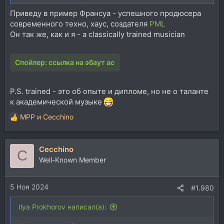
Приведу в пример Франсуа - успешного продюсера
современного техно, хаус, создателя
PML
Он так же, как и я - a classically trained musician
Спойлер:
ссылка на эбаут ас
P.S. trained - это об опыте и дипломе, но не о таланте
к академической музыке
MPP
и
Cecchino
Р
е
а
Cecchino
к
C
ц
Well-Known Member
и
и
5 Ноя 2024
:
#1.980
Ilya Prokhorov написал(а):