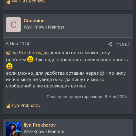
MPP
и
Cecchino
Р
е
а
Cecchino
к
C
ц
Well-Known Member
и
и
5 Ноя 2024
:
#1.967
@Ilya Prokhorov
, да, конечно на ты можно, ноу
проблем
Так, надо переварить, написанное понять
если можно, для удобства оставим через @ - по нику,
иначе могу не увидеть когда пишут и много
сообщений в интересующих ветках
Последнее редактирование:
5 Ноя 2024
Ilya Prokhorov
Р
е
а
Ilya Prokhorov
к
ц
Well-Known Member