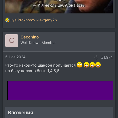
Ilya Prokhorov
и
evgeny26
Р
е
а
Cecchino
к
C
ц
Well-Known Member
и
и
5 Ноя 2024
:
#1.974
что-то какой-то шансон получается
по басу должно быть 1,4,5,6
Вложения