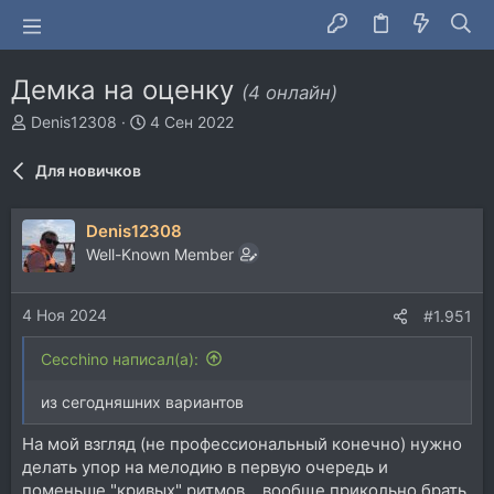
Демка на оценку
(4 онлайн)
А
Д
Denis12308
4 Сен 2022
в
а
т
т
Для новичков
о
а
р
н
т
а
Denis12308
е
ч
Well-Known Member
м
а
ы
л
а
4 Ноя 2024
#1.951
Cecchino написал(а):
из сегодняшних вариантов
На мой взгляд (не профессиональный конечно) нужно
делать упор на мелодию в первую очередь и
поменьше "кривых" ритмов... вообще прикольно брать