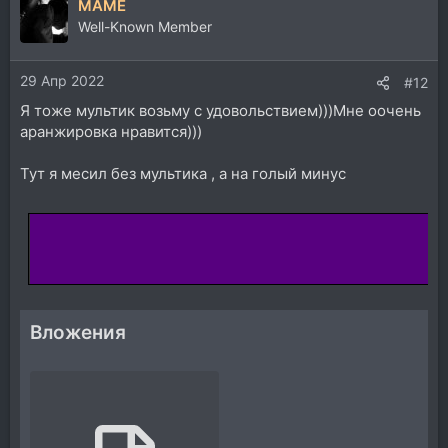
MAME
к
ц
Well-Known Member
и
и
29 Апр 2022
:
#12
Я тоже мультик возьму с удовольствием)))Мне оочень
аранжировка нравится)))
Тут я месил без мультика , а на голый минус
Вложения