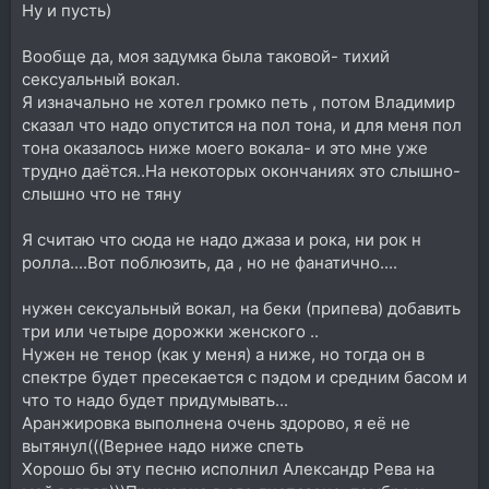
Ну и пусть)
Вообще да, моя задумка была таковой- тихий
сексуальный вокал.
Я изначально не хотел громко петь , потом Владимир
сказал что надо опустится на пол тона, и для меня пол
тона оказалось ниже моего вокала- и это мне уже
трудно даётся..На некоторых окончаниях это слышно-
слышно что не тяну
Я считаю что сюда не надо джаза и рока, ни рок н
ролла....Вот поблюзить, да , но не фанатично....
нужен сексуальный вокал, на беки (припева) добавить
три или четыре дорожки женского ..
Нужен не тенор (как у меня) а ниже, но тогда он в
спектре будет пресекается с пэдом и средним басом и
что то надо будет придумывать...
Аранжировка выполнена очень здорово, я её не
вытянул(((Вернее надо ниже спеть
Хорошо бы эту песню исполнил Александр Рева на