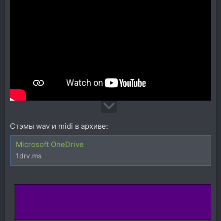
Стэмы wav и midi в архиве:
Microsoft OneDrive
1drv.ms