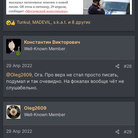
Tunkul
,
MADEVIL
,
s.k.a.t.
и 8 других
Р
е
а
Константин Викторович
к
ц
Well-Known Member
и
и
29 Апр 2022
:
#28
@Oleg2609
, Ога. Про верх не стал просто писать,
подумал и так очевидно. На фокалах вообще чёт не
слушабельно.
Oleg2609
Well-Known Member
29 Апр 2022
#29