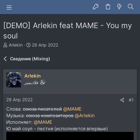
[DEMO] Arlekin feat MAME - You my
soul
А
Д
Arlekin
29 Апр 2022
в
а
т
т
Сведение (Mixing)
о
а
р
н
т
а
Arlekin
е
ч
فلاديمير
м
а
ы
л
а
29 Апр 2022
#1
Слова:
союза писателей
@MAME
Музыка:
союза композиторов
@Arlekin
Исполняет:
@MAME
Ю май соул - пестня (исполняется впервые)