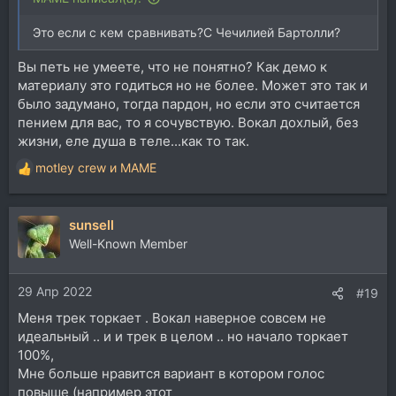
Это если с кем сравнивать?С Чечилией Бартолли?
Вы петь не умеете, что не понятно? Как демо к
материалу это годиться но не более. Может это так и
было задумано, тогда пардон, но если это считается
пением для вас, то я сочувствую. Вокал дохлый, без
жизни, еле душа в теле...как то так.
motley crew
и
MAME
Р
е
а
sunsell
к
ц
Well-Known Member
и
и
29 Апр 2022
:
#19
Меня трек торкает . Вокал наверное совсем не
идеальный .. и и трек в целом .. но начало торкает
100%,
Мне больше нравится вариант в котором голос
повыше (например этот