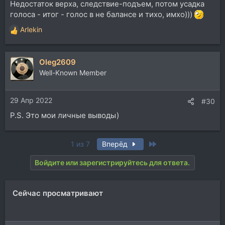
Недостаток верха, следствие-подъем, потом усадка
голоса - итог - голос в не балансе и тихо, имхо)))
Arlekin
Р
е
а
Oleg2609
к
ц
Well-Known Member
и
и
29 Апр 2022
:
#30
P.S. Это мои личные выводы)
Last
1 из 7
Вперёд
Войдите или зарегистрируйтесь для ответа.
Сейчас просматривают