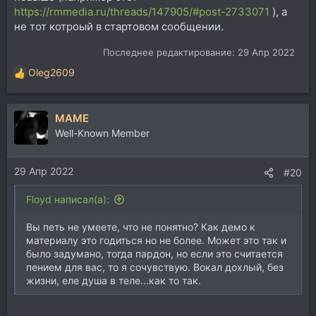
https://rmmedia.ru/threads/147905/#post-2733071
), а
не тот котроый в стартовом сообщении.
Последнее редактирование:
29 Апр 2022
Oleg2609
Р
е
а
MAME
к
ц
Well-Known Member
и
и
29 Апр 2022
:
#20
Floyd написал(а):
Вы петь не умеете, что не понятно? Как демо к
материалу это годиться но не более. Может это так и
было задумано, тогда пардон, но если это считается
пением для вас, то я сочувствую. Вокал дохлый, без
жизни, еле душа в теле...как то так.