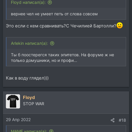
Floyd написал(а):
вернее чел не умеет петь от слова совсем
Это если с кем сравнивать?С Чечилией Бартолли?
Arlekin написал(а):
Ты б поостерегся таких эпитетов. На форуме ж не
только домушники, но и профи...
Как в воду глядел)))
Floyd
STOP WAR
29 Апр 2022
#18
MAME написал(а):