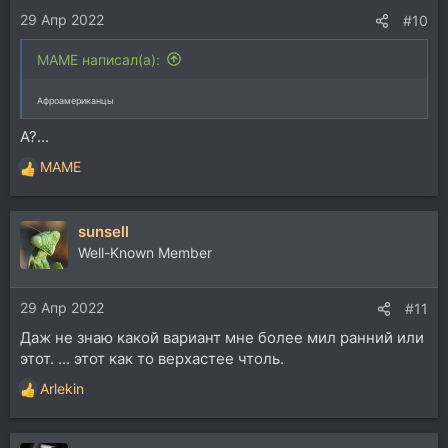
29 Апр 2022
#10
MAME написал(а):
Афроамериканцы
А?...
MAME
Р
е
а
sunsell
к
ц
Well-Known Member
и
и
29 Апр 2022
:
#11
Даж не знаю какой вариант мне более мил ранний или
этот. ... этот как то верхастее чтоль.
Arlekin
Р
е
а