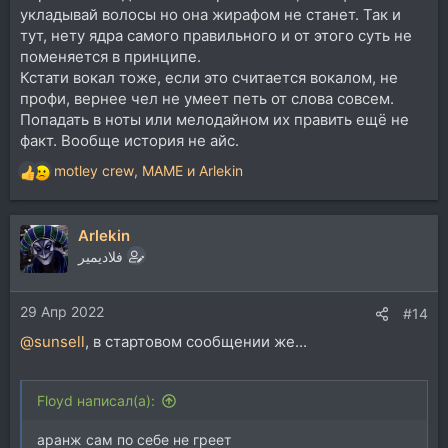
укладывай волосы но она жирафом не станет. Так и
тут, нету ядра самого правильного и от этого суть не
поменяется в принципе.
Кстати вокал тоже, если это считается вокалом, не
профи, вернее чел не умеет петь от слова совсем.
Попадать в ноты или мелодайном их править ещё не
факт. Вообще история не айс.
motley crew
,
MAME
и
Arlekin
Р
е
а
Arlekin
к
ц
فلاديمير
и
и
29 Апр 2022
:
#14
@sunsell
, в стартовом сообщении же...
Floyd написал(а):
аранж сам по себе не греет