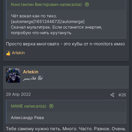
Константин Викторович написал(а):
Чёт вокал как-то тихо.
[automerge]1651244672[/automerge]
Скачал мультитрек. Если останется энергия,
попробую что-нить крутануть.
Просто верха многовато - это кубы от n-monitors имхо
Arlekin
Р
е
а
Arlekin
к
ц
فلاديمير
и
и
29 Апр 2022
:
#26
MAME написал(а):
Александр Рева
Тебе самому нужно петь. Много. Часто. Разное. Очень