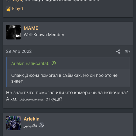
Floyd
Р
е
а
MAME
к
ц
Well-Known Member
и
и
29 Апр 2022
:
#9
Arlekin написал(а):
Спайк Джонз помогал в съёмках. Но он про это не
знает.
Не знает что помогал или что камера была включена?
А хм....
откуда?
Афроамериканцы
Arlekin
فلاديمير