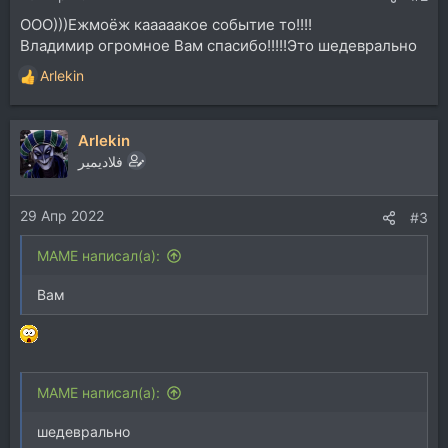
ООО)))Ежмоёж кааааакое событие то!!!!
Владимир огромное Вам спасибо!!!!!Это шедеврально
Arlekin
Р
е
а
Arlekin
к
ц
فلاديمير
и
и
29 Апр 2022
:
#3
MAME написал(а):
Вам
MAME написал(а):
шедеврально