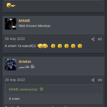
MAME
Well-Known Member
29 Апр 2022
#5
А клип та какой)))
Arlekin
فلاديمير
29 Апр 2022
#6
MAME написал(а):
А клип