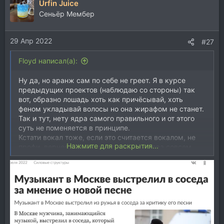
Urfin Juice
к
ц
Cеньёр Мембер
и
и
29 Апр 2022
:
#27
Floyd написал(а):
Ну да, но аранж сам по себе не греет. Я в курсе
предыдущих проектов (наблюдаю со стороны) так
вот, образно лошадь хоть как причёсывай, хоть
феном укладывай волосы но она жирафом не станет.
Так и тут, нету ядра самого правильного и от этого
суть не поменяется в принципе.
Кстати вокал тоже, если это считается вокалом, не
Нажмите для раскрытия...
профи, вернее чел не умеет петь от слова совсем.
Попадать в ноты или мелодайном их править ещё не
факт. Вообще история не айс.