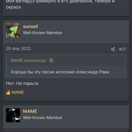
мой взгляд)))Примерно в его диапазоне, тембре и
окрасе
sunsell
Well-Known Member
29 Апр 2022
#21
MAME написал(а):
Хорошо бы эту песню исполнил Александр Рева
Нет. Не парься.
MAME
Р
е
а
MAME
к
ц
Well-Known Member
и
и