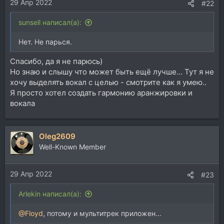
29 Апр 2022
:
#22
sunsell написал(а):
Нет. Не парься.
Спасибо, да я не парюсь)
Но знаю и слышу что может быть ещё лучше... Тут я не
хочу выделять вокал с целью - смотрите как я умею..
Я просто хотел создать гармонию аранжировки и
вокала
Oleg2609
Well-Known Member
29 Апр 2022
#23
Arlekin написал(а):
@Floyd
, потому и мультитрек приложен...