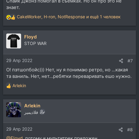
Спайк Джонз помогал в съёмках. Но он про это не
знает.
CakeWorker
,
H-ron
,
NotResponse
и ещё 1 человек
Р
е
а
Floyd
к
ц
STOP WAR
и
и
29 Апр 2022
:
#7
О! пэтшопбойс))) Нет, ну я понимаю ретро, но ...какая
та ваниль. Нет, нет...ребятки переваривать ешо нужно.
Arlekin
Р
е
а
Arlekin
к
ц
فلاديمير
и
и
29 Апр 2022
:
#8
@Floyd
, потому и мультитрек приложен...