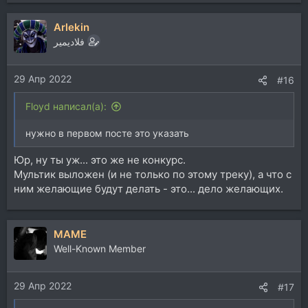
е
а
Arlekin
к
ц
فلاديمير
и
и
29 Апр 2022
:
#16
Floyd написал(а):
нужно в первом посте это указать
Юр, ну ты уж... это же не конкурс.
Мультик выложен (и не только по этому треку), а что с
ним желающие будут делать - это... дело желающих.
MAME
Well-Known Member
29 Апр 2022
#17