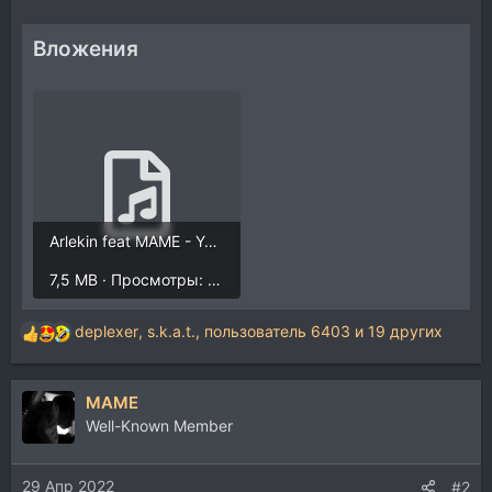
Вложения
Arlekin feat MAME - You my soul.mp3
7,5 MB · Просмотры: 2.970
deplexer
,
s.k.a.t.
,
пользователь 6403
и 19 других
Р
е
а
MAME
к
ц
Well-Known Member
и
и
29 Апр 2022
:
#2