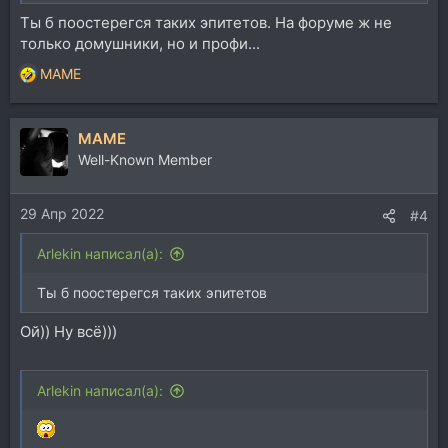
Ты б поостерегся таких эпитетов. На форуме ж не
только домушники, но и профи...
MAME
Р
е
а
MAME
к
ц
Well-Known Member
и
и
29 Апр 2022
:
#4
Arlekin написал(а):
Ты б поостерегся таких эпитетов
Ой)) Ну всё)))
Arlekin написал(а):