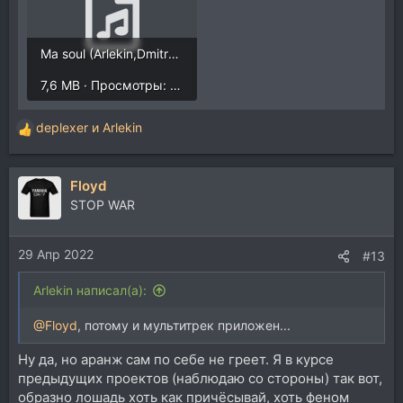
Ma soul (Arlekin,Dmitry Chusov)-01.mp3
7,6 MB · Просмотры: 2.311
deplexer
и
Arlekin
Р
е
а
Floyd
к
ц
STOP WAR
и
и
29 Апр 2022
:
#13
Arlekin написал(а):
@Floyd
, потому и мультитрек приложен...
Ну да, но аранж сам по себе не греет. Я в курсе
предыдущих проектов (наблюдаю со стороны) так вот,
образно лошадь хоть как причёсывай, хоть феном