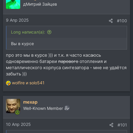
дМитрий Зайцев
9 Апр 2025
#100
Long написал(а):
Вы в курсе
про это мы в курсе ))) и т.к. я часто касаюсь
одновременно батареи
парового
отопления и
металлического корпуса синтезатора - мне не удаётся
забыть )))
wolfire
и
solo541
Р
е
а
mexap
к
ц
Well-Known Member
и
и
10 Апр 2025
:
#101