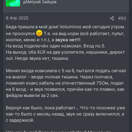
ц
дМитрий Зайцев
и
и
8 Апр 2025
:
#93
Беда пришла в мой дом! Voluminos мой сегодня утром
не проснулся
Т.е. на вид норм (всё работает, пульт,
кнопки, меню и т.п.), а
звука нет
!!!
На вход подключён один коаксиал. Вход no.5.
На выход: оба XLR на два усилителя, наушники, директ
out. Нигде звука нет, тишина.
Менял входа коаксиала с 5 на 6, пытался подать сигнал
на аналог - везде полная тишина. Через полчаса,
поменял коакс.кабель на отечественный 75Ом, подал
на 6 вход - и звук появился, причём как-то плавно, как
фейдом вывели за 2 сек.
Вернул как было, пока работает... Что-то похожее уже
как-то было с месяц назад, звук не сразу включился, а
с задержкой.