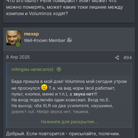
Что это было? Реле помирают? Или? Может что
можно померять, может какие токи лишние между
компом и Voluminos ходят?
mexap
Well-Known Member
8 Апр 2025
#94
mitinglas написал(а):
Беда пришла в мой дом! Voluminos мой сегодня утром
не проснулся
Т.е. на вид норм (всё работает,
пульт, кнопки, меню и т.п.), а
звука нет
!!!
На вход подключён один коаксиал. Вход no.5.
На выход: оба XLR на два усилителя, наушники,
директ out. Нигде звука нет, тишина.
Нажмите для раскрытия...
Менял входа коаксиала с 5 на 6, пытался подать
сигнал на аналог - везде полная тишина. Через
Добрый. Если повторится - присылайте, полечим.
полчаса, поменял коакс.кабель на отечественный