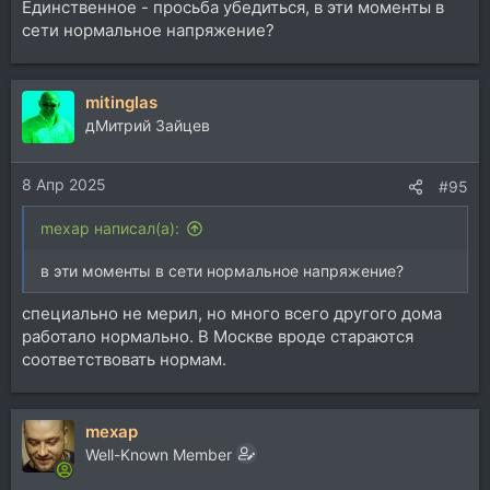
Единственное - просьба убедиться, в эти моменты в
75Ом, подал на 6 вход - и звук появился, причём
сети нормальное напряжение?
как-то плавно, как фейдом вывели за 2 сек.
Вернул как было, пока работает... Что-то похожее
уже как-то было с месяц назад, звук не сразу
mitinglas
включился, а с задержкой.
дМитрий Зайцев
Что это было? Реле помирают? Или? Может что
можно померять, может какие токи лишние между
8 Апр 2025
#95
компом и Voluminos ходят?
mexap написал(а):
в эти моменты в сети нормальное напряжение?
специально не мерил, но много всего другого дома
работало нормально. В Москве вроде стараются
соответствовать нормам.
mexap
Well-Known Member