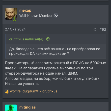
mexap
Well-Known Member
27 Окт 2024
#92
crutifixus написал(а):
Да. благодарю , это всё понятно . но преобразование
происходит DA какими кодеками ?
Проприетарный алгоритм зашитый в ПЛИС на 5000тыс
ячеек. На аппаратном уровне выполнено по три
стереомодулятора на один канал. ШИМ.
Алгоритма два, на выбор, «синглбит» и «мультибит».
Названия условны.
wolfire
,
dugdum®
и
crutifixus
Р
е
а
mitinglas
к