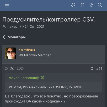
Предусилитель/контроллер CSV.
А
Д
mexap
24 Окт 2021
в
а
т
т
Мониторы
о
а
р
н
т
а
crutifixus
е
ч
Well-Known Member
м
а
ы
л
а
27 Окт 2024
#91
mexap написал(а):
PCM 24/192 максимум, 2хTOSLINK, 2xSPDIF.
Да. благодарю , это всё понятно . но преобразование
происходит DA какими кодеками ?