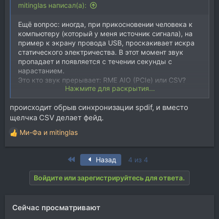
mitinglas написал(а):
Ещё вопрос: иногда, при прикосновении человека к
компьютеру (который у меня источник сигнала), на
пример к экрану провода USB, проскакивает искра
статического электричества. В этот момент звук
пропадает и появляется с течении секунды с
нарастанием.
Это кто звук прерывает: RME AIO (PCIe) или CSV?
Нажмите для раскрытия...
Может отдельным проводом соединить корпуса
происходит обрыв синхронизации spdif, и вместо
компа и CSV? Хотя сейчас измерил - копейки какие-
щелчка CSV делает фейд.
то ~3В.
Ми-Фа
и
mitinglas
Р
е
а
First
Назад
4 из 4
к
ц
Войдите или зарегистрируйтесь для ответа.
и
и
:
Сейчас просматривают