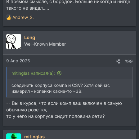
В прямом смысле, с бородой. Больше никогда и нигде
такого не видал.....
Andrew_S.
Р
е
а
Long
к
ц
Well-Known Member
и
и
9 Апр 2025
:
#99
mitinglas написал(а):
соединить корпуса компа и CSV? Хотя сейчас
измерил - копейки какие-то ~3В.
-- Вы в курсе, что если комп ваш включен в самую
обычную розетку,
то у него на корпусе сидит половина сети?
mitinglas